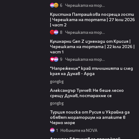
6
Черешката на тортата
20:09
Кристина Патрашкова посреща гости
| Черешката на тортата | 27 юли 2026
| част 2
8
Черешката на тортата
19:28
Кулинарни Gen Z изненади от Крисия |
Черешката на тортата | 22 юли 2026 |
част 1
9
Черешката на тортата
00:37
"Напрежение" край тъчлинията и след
края на Дунав - Арда
gongbg
02:50
Александър Тунчев: Не беше лесно
срещу Дунав, постарахме се
gongbg
03:02
Турция поиска от Русия и Украйна да
обявят мораториум на атаките в
Черно море
1
Новините на NOVA
01:48
Адмирал Ефтимов за дрона край