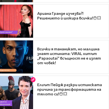
Ариана Гранде изчезва?!
Решението ѝ шокира всички!😯💥
Всички я тананикат, но малцина
знаят истината: VIRAL хитът
„Papaoutai“ всъщност не е изпят
от човек!
Елиът Пейдж разкри истинската
причина за трансформацията на
тялото си!😯💥