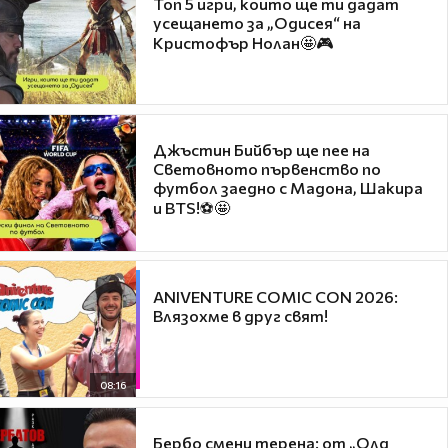
Топ 5 игри, които ще ти дадат
усещането за „Одисея“ на
Кристофър Нолан🤩🎮
Джъстин Бийбър ще пее на
Световното първенство по
футбол заедно с Мадона, Шакира
и BTS!⚽🤩
ANIVENTURE COMIC CON 2026:
Влязохме в друг свят!
08:16
Бербо смени терена: от „Олд