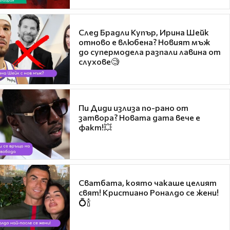
След Брадли Купър, Ирина Шейк
отново е влюбена? Новият мъж
до супермодела разпали лавина от
слухове🧐
Пи Диди излиза по-рано от
затвора? Новата дата вече е
факт!💥
Сватбата, която чакаше целият
свят! Кристиано Роналдо се жени!
💍🍾