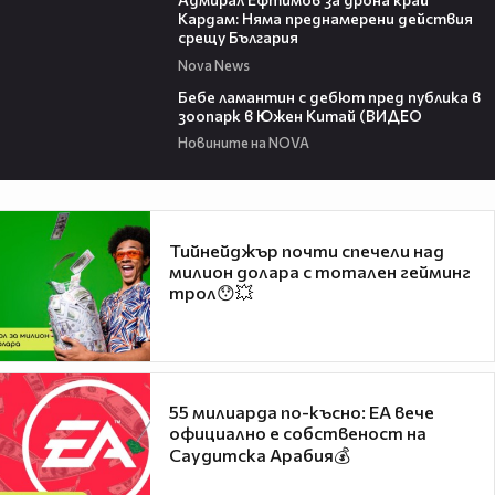
Кардам: Няма преднамерени действия
срещу България
Nova News
00:50
Бебе ламантин с дебют пред публика в
зоопарк в Южен Китай (ВИДЕО
Новините на NOVA
Тийнейджър почти спечели над
милион долара с тотален гейминг
трол😯💥
55 милиарда по-късно: EA вече
официално е собственост на
Саудитска Арабия💰