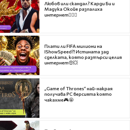
Любов или скандал? Карди Би и
Мадука Окойе разпалиха
интернет❤️‍🔥🔥
Плати ли FIFA милиони на
IShowSpeed?! Истината зад
сделката, която разтърси целия
интернет🤑💥
„Game of Thrones“ най-накрая
получава PC версията която
чакахме🎮🤩