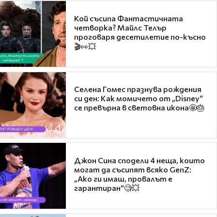
Кой съсипа Фантастичната
четворка? Майлс Телър
проговаря десетилетие по-късно
🎬👀💥
Селена Гомес празнува рождения
си ден: Как момичето от „Disney“
се превърна в световна икона🤩🎂
Джон Сина сподели 4 неща, които
могат да съсипят всяко GenZ:
„Ако ги имаш, провалът е
гарантиран“🧐💥