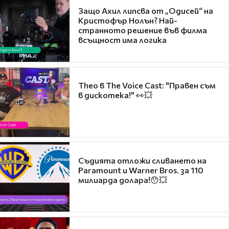
Защо Ахил липсва от „Одисей“ на
Кристофър Нолън? Най-
странното решение във филма
всъщност има логика
Theo в The Voice Cast: "Правен съм
в дискотека!" 👀💥
Съдията отложи сливането на
Paramount и Warner Bros. за 110
милиарда долара!😯💥