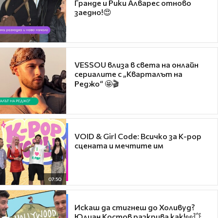
Гранде и Рики Алварес отново
заедно!😍
VESSOU влиза в света на онлайн
сериалите с „Кварталът на
Реджо“ 🤩🎬
VOID & Girl Code: Всичко за K-pop
сцената и мечтите им
07:50
Искаш да стигнеш до Холивуд?
Юлиан Костов разкрива как!👀💥