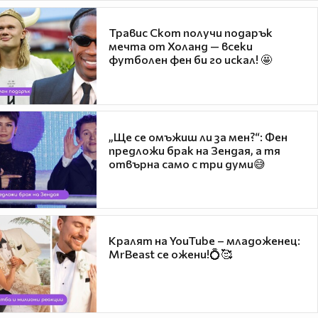
Травис Скот получи подарък
мечта от Холанд — всеки
футболен фен би го искал! 🤩
„Ще се омъжиш ли за мен?“: Фен
предложи брак на Зендая, а тя
отвърна само с три думи😅
Кралят на YouTube – младоженец:
MrBeast се ожени!💍🥰