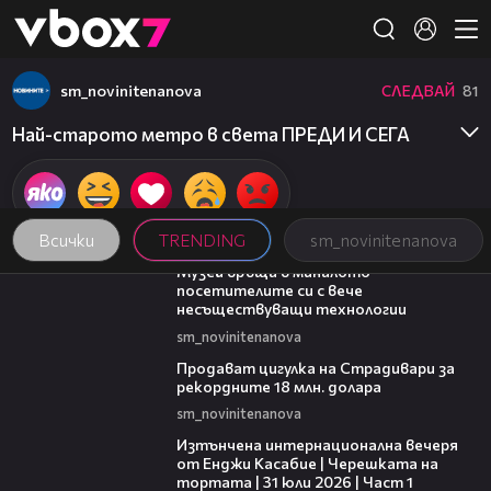
Member of
👾
sm_novinitenanova
СЛЕДВАЙ
81
Най-старото метро в света ПРЕДИ И СЕГА
Всички
TRENDING
sm_novinitenanova
01:15
Музей връща в миналото
посетителите си с вече
несъществуващи технологии
sm_novinitenanova
01:05
Продават цигулка на Страдивари за
рекордните 18 млн. долара
sm_novinitenanova
18:07
Изтънчена интернационална вечеря
от Енджи Касабие | Черешката на
тортата | 31 юли 2026 | Част 1