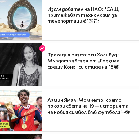
Изследовател на НЛО: "САЩ
притежават технология за
телепортация!"😯💥
Трагедия разтърси Холивуд:
Младата звезда от „Годзила
срещу Конг“ си отиде на 18🕊️
Ламин Ямал: Момчето, което
покори света на 19 — историята
на новия символ във футбола🤩⚽