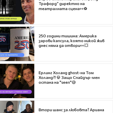
Трафорд“ директно на
театралната сцена👀⚽
250 години тишина: Америка
зарови капсула, която никой жив
днес няма да отвори👀💥
Ерлинг Холанд ghost-на Том
Холанд?! 💀 Защо Спайдър-мен
остана на "seen"😅
Втори шанс за любовта? Ариана