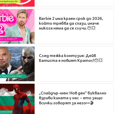
Barbie 2 има краен срок до 2026,
който трябва да спази, иначе
никога няма да се случи.😯💥
След тежка контузия: Дейв
Батиста е новият Кратос!😯💥
„Спайдър-мен: Нов ден“ буквално
взриви кината у нас – ето защо
всички говорят за него👀🎬