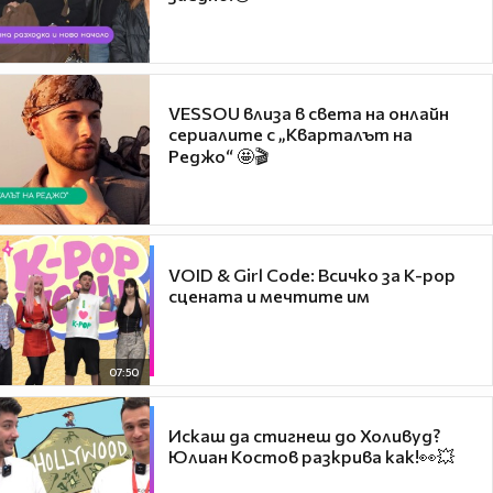
VESSOU влиза в света на онлайн
сериалите с „Кварталът на
Реджо“ 🤩🎬
VOID & Girl Code: Всичко за K-pop
сцената и мечтите им
07:50
Искаш да стигнеш до Холивуд?
Юлиан Костов разкрива как!👀💥