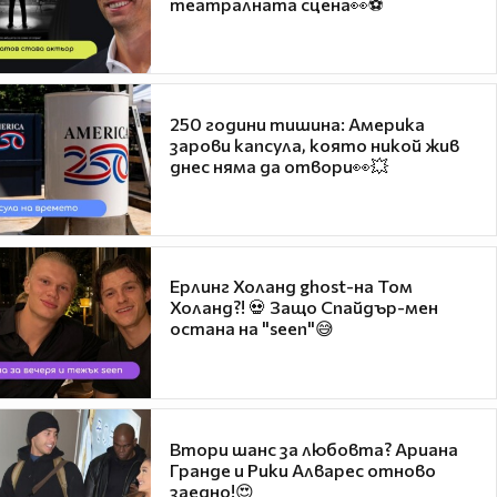
театралната сцена👀⚽
250 години тишина: Америка
зарови капсула, която никой жив
днес няма да отвори👀💥
Ерлинг Холанд ghost-на Том
Холанд?! 💀 Защо Спайдър-мен
остана на "seen"😅
Втори шанс за любовта? Ариана
Гранде и Рики Алварес отново
заедно!😍