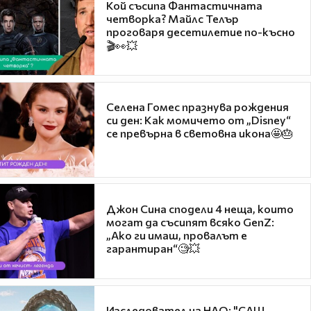
Кой съсипа Фантастичната
четворка? Майлс Телър
проговаря десетилетие по-късно
🎬👀💥
Селена Гомес празнува рождения
си ден: Как момичето от „Disney“
се превърна в световна икона🤩🎂
Джон Сина сподели 4 неща, които
могат да съсипят всяко GenZ:
„Ако ги имаш, провалът е
гарантиран“🧐💥
Изследовател на НЛО: "САЩ