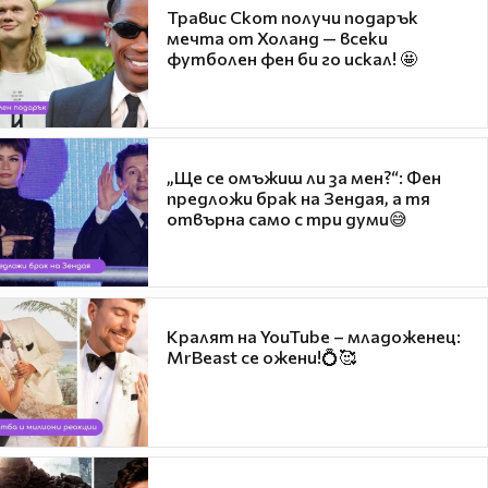
Травис Скот получи подарък
мечта от Холанд — всеки
футболен фен би го искал! 🤩
„Ще се омъжиш ли за мен?“: Фен
предложи брак на Зендая, а тя
отвърна само с три думи😅
Кралят на YouTube – младоженец:
MrBeast се ожени!💍🥰