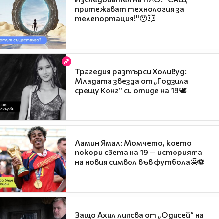
притежават технология за
телепортация!"😯💥
Трагедия разтърси Холивуд:
Младата звезда от „Годзила
срещу Конг“ си отиде на 18🕊️
Ламин Ямал: Момчето, което
покори света на 19 — историята
на новия символ във футбола🤩⚽
Защо Ахил липсва от „Одисей“ на