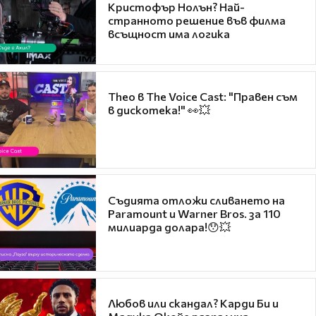
Кристофър Нолън? Най-
странното решение във филма
всъщност има логика
Theo в The Voice Cast: "Правен съм
в дискотека!" 👀💥
Съдията отложи сливането на
Paramount и Warner Bros. за 110
милиарда долара!😯💥
Любов или скандал? Карди Би и