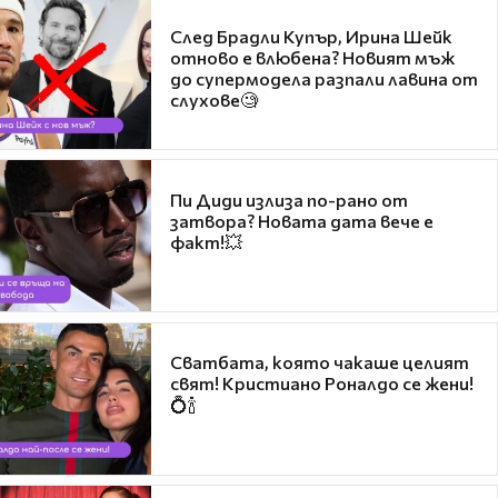
След Брадли Купър, Ирина Шейк
отново е влюбена? Новият мъж
до супермодела разпали лавина от
слухове🧐
Пи Диди излиза по-рано от
затвора? Новата дата вече е
факт!💥
Сватбата, която чакаше целият
свят! Кристиано Роналдо се жени!
💍🍾