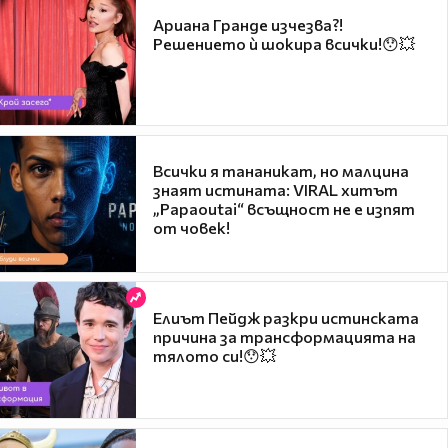
Ариана Гранде изчезва?!
Решението ѝ шокира всички!😯💥
Всички я тананикат, но малцина
знаят истината: VIRAL хитът
„Papaoutai“ всъщност не е изпят
от човек!
Елиът Пейдж разкри истинската
причина за трансформацията на
тялото си!😯💥