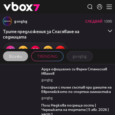
Member of
👾
gongbg
СЛЕДВАЙ
1395
Трите предложения за Спасяване на
седмицата
Всички
TRENDING
gongbg
00:19
Арда официално си върна Станислав
Иванов
gongbg
00:47
България с пълен състав при дамите на
Европейското по спортна гимнастика
gongbg
19:25
Поли Недкова посреща гости |
Черешката на тортата | 5 авг. 2026 |
част 1