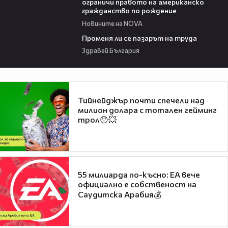
ограничи правото на американско
гражданство по рождение
Новините на NOVA
12:02
Променя ли се пазарът на труда
Здравей България
Тийнейджър почти спечели над
милион долара с тотален гейминг
трол😯💥
55 милиарда по-късно: EA вече
официално е собственост на
Саудитска Арабия💰