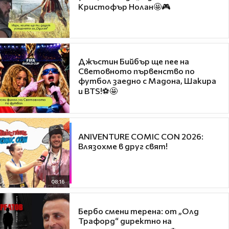
Кристофър Нолан🤩🎮
Джъстин Бийбър ще пее на
Световното първенство по
футбол заедно с Мадона, Шакира
и BTS!⚽🤩
ANIVENTURE COMIC CON 2026:
Влязохме в друг свят!
08:16
Бербо смени терена: от „Олд
Трафорд“ директно на