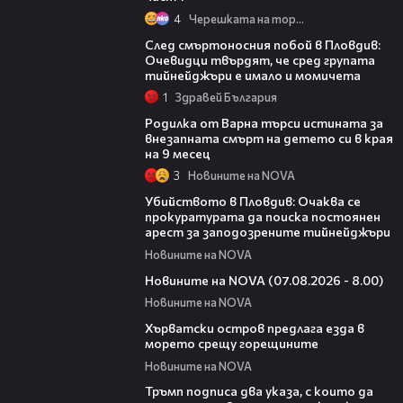
4
Черешката на тортата
09:32
След смъртоносния побой в Пловдив:
Очевидци твърдят, че сред групата
тийнейджъри е имало и момичета
1
Здравей България
03:09
Родилка от Варна търси истината за
внезапната смърт на детето си в края
на 9 месец
3
Новините на NOVA
01:33
Убийството в Пловдив: Очаква се
прокуратурата да поиска постоянен
арест за заподозрените тийнейджъри
Новините на NOVA
05:52
Новините на NOVA (07.08.2026 - 8.00)
Новините на NOVA
01:18
Хърватски остров предлага езда в
морето срещу горещините
Новините на NOVA
00:52
Тръмп подписа два указа, с които да