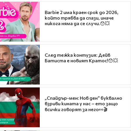
Barbie 2 има краен срок до 2026,
който трябва да спази, иначе
никога няма да се случи.😯💥
След тежка контузия: Дейв
Батиста е новият Кратос!😯💥
„Спайдър-мен: Нов ден“ буквално
взриви кината у нас – ето защо
всички говорят за него👀🎬