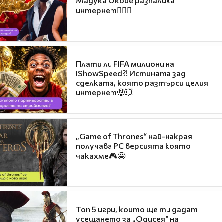
Мадука Окойе разпалиха
интернет❤️‍🔥🔥
Плати ли FIFA милиони на
IShowSpeed?! Истината зад
сделката, която разтърси целия
интернет🤑💥
„Game of Thrones“ най-накрая
получава PC версията която
чакахме🎮🤩
Топ 5 игри, които ще ти дадат
усещането за „Одисея“ на