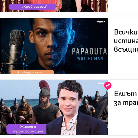
Всички
истина
всъщно
Елиът 
за тра