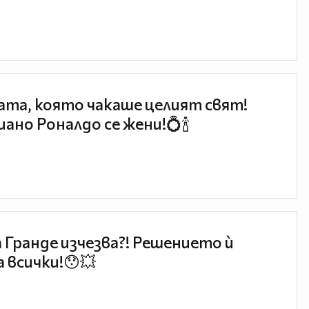
та, която чакаше целият свят!
ано Роналдо се жени!💍🍾
 Гранде изчезва?! Решението ѝ
 всички!😯💥