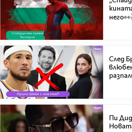
кината
него👀
След Б
влюбен
разпал
Пи Дид
Новата