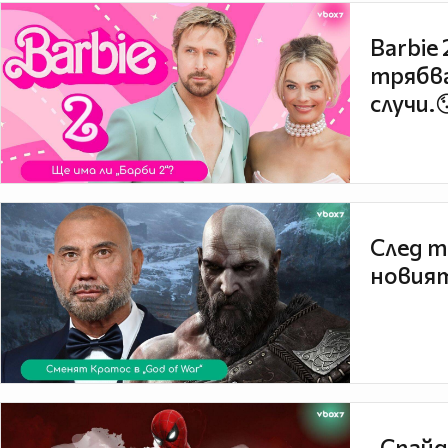
Barbie
трябва
случи.
След т
новият
„Спайд