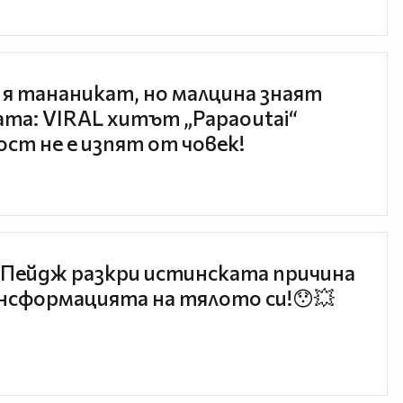
 я тананикат, но малцина знаят
та: VIRAL хитът „Papaoutai“
ст не е изпят от човек!
Пейдж разкри истинската причина
нсформацията на тялото си!😯💥