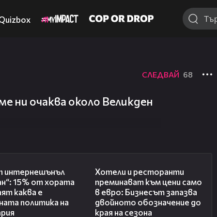
Quizbox
СЛЕДВАЙ
68
ме ни очаква около Великден
08:08
05:54
ъп интернешънъл
Хотели и ресторанти
н“: 15% от хората
преминават към цени само
аят каква е
в евро: Бизнесът запазва
ната политика на
двойното обозначение до
ария
края на сезона