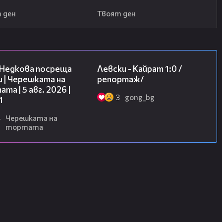
 ден
Твоят ден
19:25
05:57
 Недкова посреща
Левски - Кайрат 1:0 /
 | Черешката на
репортаж/
та | 5 авг. 2026 |
3
gong_bg
1
4
Черешката на
тортата