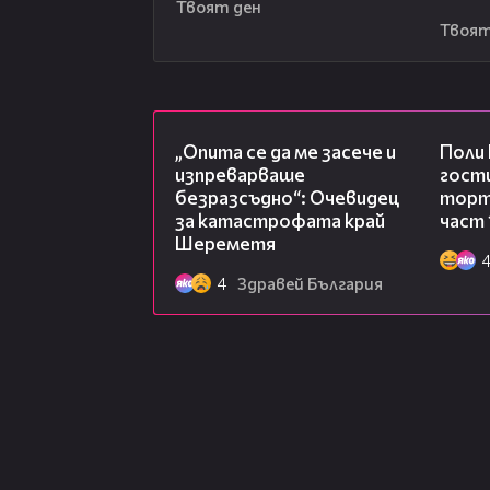
Твоят ден
Твоят
06:38
„Опита се да ме засече и
Поли
изпреварваше
гости
безразсъдно“: Очевидец
торта
за катастрофата край
част 
Шереметя
4
Здравей България