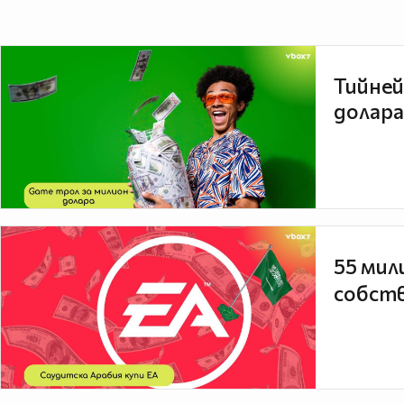
Тийней
долара
55 мил
собств