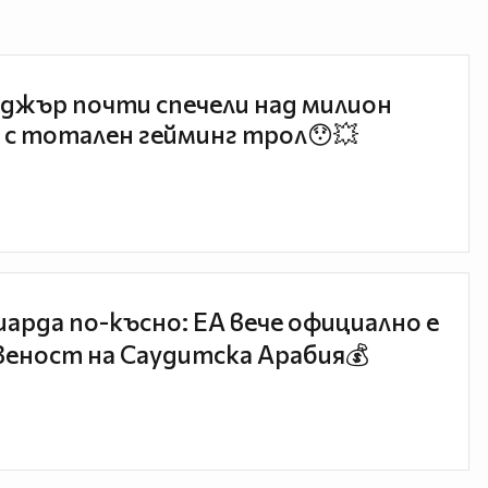
джър почти спечели над милион
 с тотален гейминг трол😯💥
иарда по-късно: EA вече официално е
еност на Саудитска Арабия💰