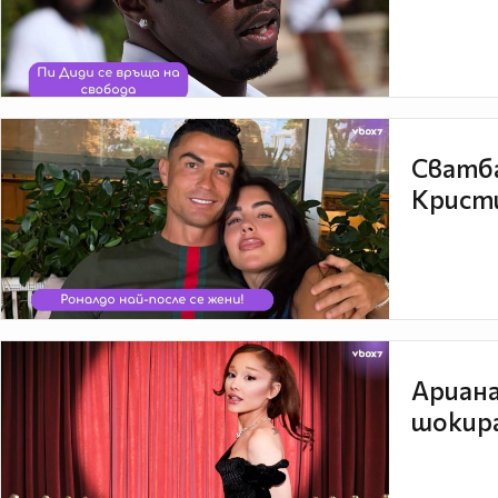
Сватба
Кристи
Ариана
шокира