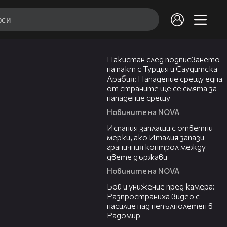
00:54
Пакистан след подписването
на пакт с Турция и Саудитска
Арабия: Нападение срещу една
от страните ще се смята за
нападение срещу
Новините на NOVA
00:41
Испания заплаши с ответни
мерки, ако Италия запази
граничния контрол между
двете държави
Новините на NOVA
00:50
Бой и унижение пред камера:
Разпространиха видео с
насилие над непълнолетен в
Радомир