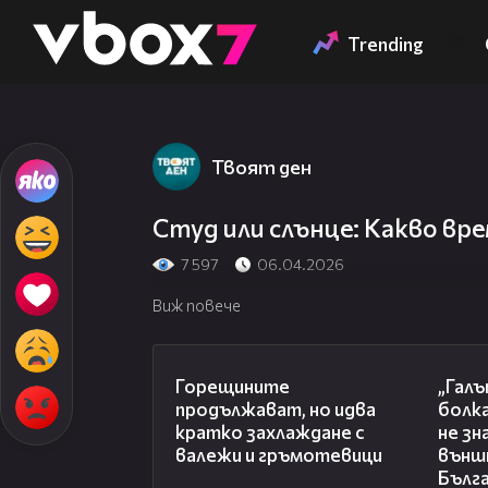
Member of
👾
Trending
Твоят ден
Студ или слънце: Какво вре
7 597
06.04.2026
Виж повече
02:31
Горещините
„Гал
продължават, но идва
болка
кратко захлаждане с
не зн
валежи и гръмотевици
външ
Бълг