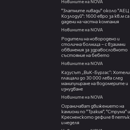
Новините на NOVA
04:15
"Златните ливади" около "АЕЦ
Козлодуй": 1600 евро за кв.м са
дадени на частна компания
Новините на NOVA
02:32
Родители на новородено и
столична болница – с взаимни
обвинения за здравословното
състояние на бебето
Новините на NOVA
02:43
Казусът „ВиК-Бургас“: Хотели
плащали до 30 000 лева след
манипулиране на водомерите и
изнудване
Новините на NOVA
03:06
Ограничават движението на
камиони по "Тракия", "Струма" и
Кресненското дефиле в петък
и неделя