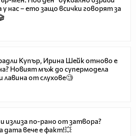
 у нас – ето защо всички говорят за
🎬
радли Купър, Ирина Шейк отново е
а? Новият мъж до супермодела
и лавина от слухове🧐
и излиза по-рано от затвора?
 дата вече е факт!💥