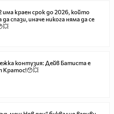
 2 има краен срок до 2026, който
 да спази, иначе никога няма да се
😯💥
ежка контузия: Дейв Батиста е
 Кратос!😯💥
ър-мен: Нов ден“ буквално взриви