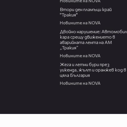
Новините на NOVA
03:31
Втори ден пламъци край
"Тракия"
Новините на NOVA
00:27
Двойно нарушение: Автомобил
кара срещу движението в
аварийната лента на АМ
„Тракия”
Новините на NOVA
01:13
Жега и летни бури през
уикенда, жълт и оранжев код в
цяла България
Новините на NOVA