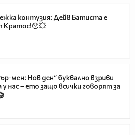
ежка контузия: Дейв Батиста е
 Кратос!😯💥
ър-мен: Нов ден“ буквално взриви
 у нас – ето защо всички говорят за
🎬