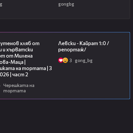
g
gongbg
15:35
05:57
лутенов хляб от
Левски - Кайрат 1:0 /
и и хърватски
репортаж/
рт от Милена
3
gong_bg
ова-Маца |
шката на тортата | 3
2026 | част 2
4
Черешката на
тортата