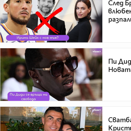
След Б
влюбен
разпал
Пи Дид
Новата
Сватба
Кристи