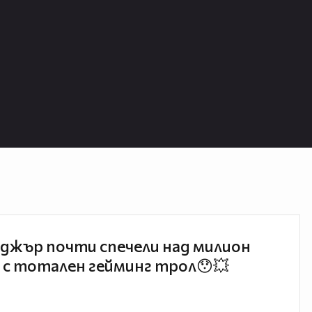
джър почти спечели над милион
 с тотален гейминг трол😯💥