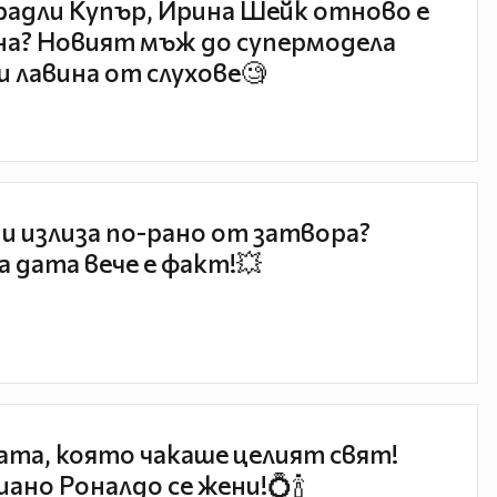
радли Купър, Ирина Шейк отново е
а? Новият мъж до супермодела
и лавина от слухове🧐
и излиза по-рано от затвора?
 дата вече е факт!💥
та, която чакаше целият свят!
ано Роналдо се жени!💍🍾