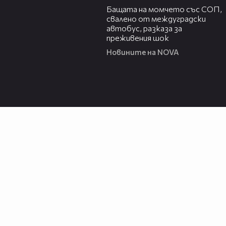
Бащата на момчето със СОП,
свалено от междуградски
автобус, разказа за
преживения шок
Новините на NOVA