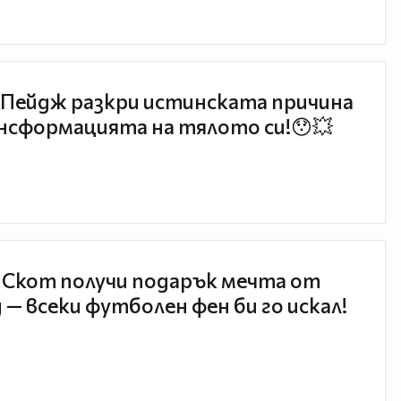
Пейдж разкри истинската причина
нсформацията на тялото си!😯💥
 Скот получи подарък мечта от
 — всеки футболен фен би го искал!