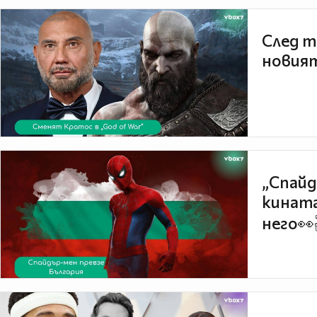
След т
новият
„Спайд
кината
него👀