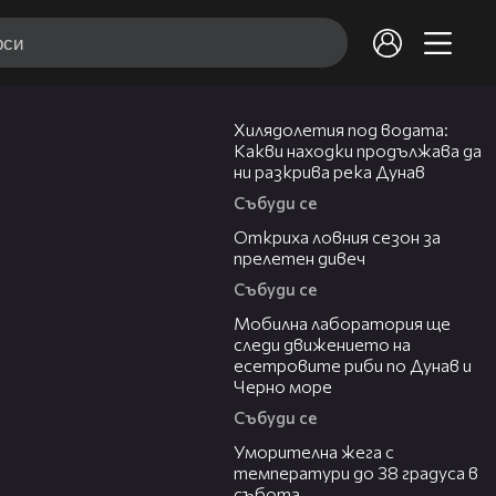
03:43
Хилядолетия под водата:
Какви находки продължава да
ни разкрива река Дунав
Събуди се
04:48
Откриха ловния сезон за
прелетен дивеч
Събуди се
04:09
Мобилна лаборатория ще
следи движението на
есетровите риби по Дунав и
Черно море
Събуди се
04:15
Уморителна жега с
температури до 38 градуса в
събота