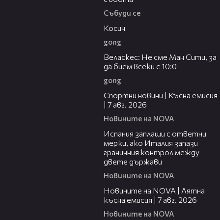
Събуди се
10:17
Косич
gong
09:40
Веласкес: Не сме Ман Сити, за
да бием всеки с 10:0
gong
03:46
Спортни новини | Късна емисия
| 7 авг. 2026
Новините на NOVA
00:51
Испания заплаши с ответни
мерки, ако Италия запази
граничния контрол между
двете държави
Новините на NOVA
21:18
Новините на NOVA | Лятна
късна емисия | 7 авг. 2026
Новините на NOVA
00:30