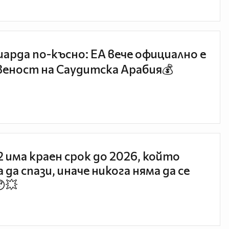
иарда по-късно: EA вече официално е
еност на Саудитска Арабия💰
 2 има краен срок до 2026, който
 да спази, иначе никога няма да се
😯💥