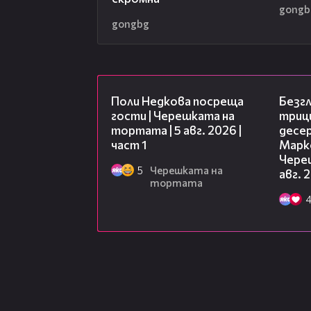
gongb
gongbg
19:25
Поли Недкова посреща
Безг
гости | Черешката на
триц
тортата | 5 авг. 2026 |
десе
част 1
Марк
Чере
5
Черешката на
авг. 
тортата