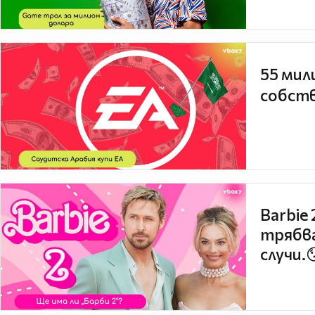
55 мил
собств
Barbie
трябва
случи.