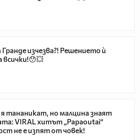
 Гранде изчезва?! Решението ѝ
 всички!😯💥
 я тананикат, но малцина знаят
та: VIRAL хитът „Papaoutai“
ст не е изпят от човек!