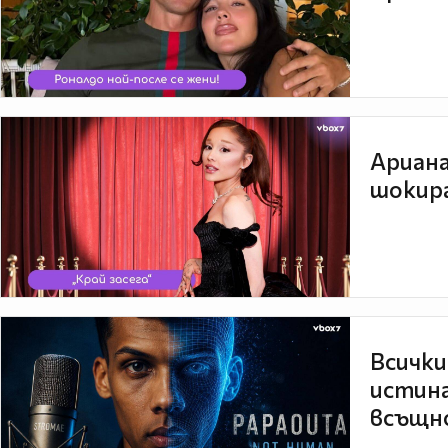
Ариана
шокира
Всички
истина
всъщно