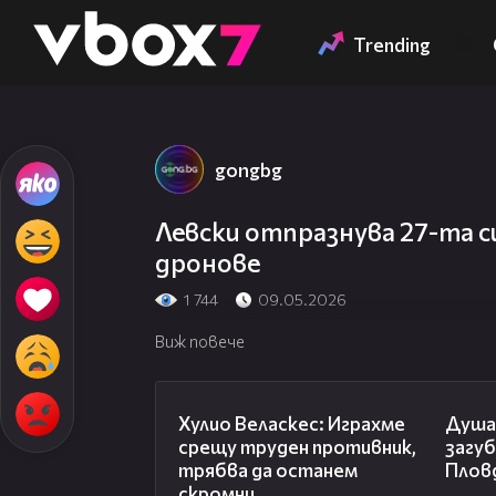
Member of
👾
Trending
gongbg
Левски отпразнува 27-та с
дронове
1 744
09.05.2026
Виж повече
07:38
Хулио Веласкес: Играхме
Душа
срещу труден противник,
загу
трябва да останем
Плов
скромни