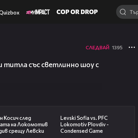
Quizbox
СЛЕДВАЙ
1395
и титла със светлинно шоу с
03:47
20:09
н Косич след
Levski Sofia vs. PFC
бата на Локомотив
Lokomotiv Plovdiv -
див срещу Левски
Condensed Game