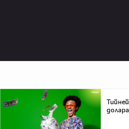
Тийней
долара