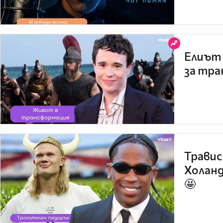
Елиът 
за тра
Травис
Холанд
🤩