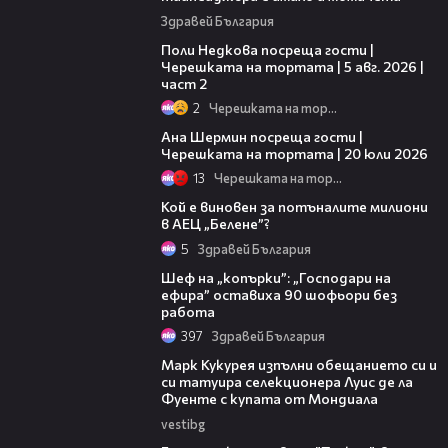
Здравей България
13:03
Поли Недкова посреща гости |
Черешката на тортата | 5 авг. 2026 |
част 2
2
Черешката на тортата
19:47
Ана Шермин посреща гости |
Черешката на тортата | 20 юли 2026
13
Черешката на тортата
15:52
Кой е виновен за потъналите милиони
в АЕЦ „Белене”?
5
Здравей България
24:33
Шеф на „копърки”: „Господари на
ефира” оставиха 90 шофьори без
работа
397
Здравей България
00:54
Марк Кукурея изпълни обещанието си и
си татуира селекционера Луис де ла
Фуенте с купата от Мондиала
vestibg
00:33