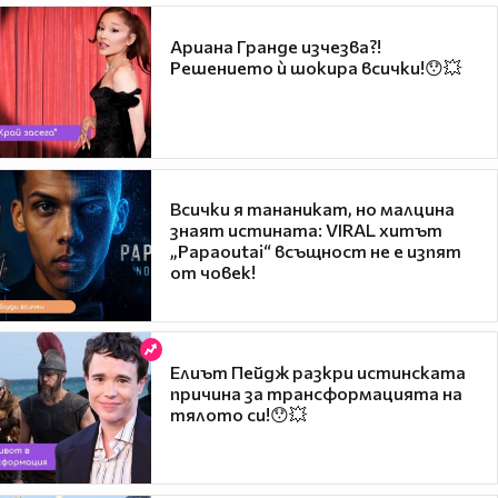
Ариана Гранде изчезва?!
Решението ѝ шокира всички!😯💥
Всички я тананикат, но малцина
знаят истината: VIRAL хитът
„Papaoutai“ всъщност не е изпят
от човек!
Елиът Пейдж разкри истинската
причина за трансформацията на
тялото си!😯💥