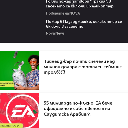
Голям пожар затвори "Тракия", в
гасенето се включи и хеликоптер
Новините на NOVA
00:39
Пожар в Пазарджишко, хеликоптер се
включи в гасенето
Nova News
Тийнейджър почти спечели над
милион долара с тотален гейминг
трол😯💥
55 милиарда по-късно: EA вече
официално е собственост на
Саудитска Арабия💰