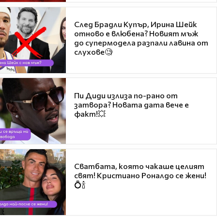
След Брадли Купър, Ирина Шейк
отново е влюбена? Новият мъж
до супермодела разпали лавина от
слухове🧐
Пи Диди излиза по-рано от
затвора? Новата дата вече е
факт!💥
Сватбата, която чакаше целият
свят! Кристиано Роналдо се жени!
💍🍾