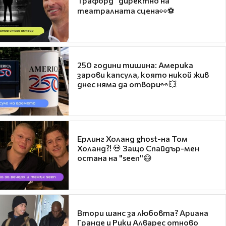
Трафорд“ директно на
театралната сцена👀⚽
250 години тишина: Америка
зарови капсула, която никой жив
днес няма да отвори👀💥
Ерлинг Холанд ghost-на Том
Холанд?! 💀 Защо Спайдър-мен
остана на "seen"😅
Втори шанс за любовта? Ариана
Гранде и Рики Алварес отново