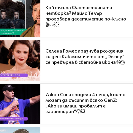
Кой съсипа Фантастичната
четворка? Майлс Телър
проговаря десетилетие по-късно
🎬👀💥
Селена Гомес празнува рождения
си ден: Как момичето от „Disney“
се превърна в световна икона🤩🎂
Джон Сина сподели 4 неща, които
могат да съсипят всяко GenZ:
„Ако ги имаш, провалът е
гарантиран“🧐💥