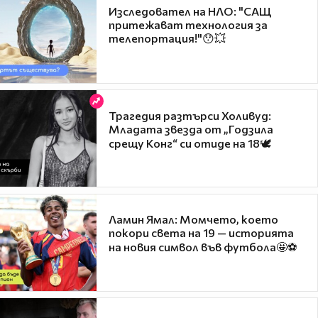
Изследовател на НЛО: "САЩ
притежават технология за
телепортация!"😯💥
Трагедия разтърси Холивуд:
Младата звезда от „Годзила
срещу Конг“ си отиде на 18🕊️
Ламин Ямал: Момчето, което
покори света на 19 — историята
на новия символ във футбола🤩⚽