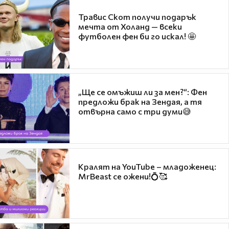
Травис Скот получи подарък
мечта от Холанд — всеки
футболен фен би го искал! 🤩
„Ще се омъжиш ли за мен?“: Фен
предложи брак на Зендая, а тя
отвърна само с три думи😅
Кралят на YouTube – младоженец:
MrBeast се ожени!💍🥰