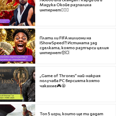
Мадука Окойе разпалиха
интернет❤️‍🔥🔥
Плати ли FIFA милиони на
IShowSpeed?! Истината зад
сделката, която разтърси целия
интернет🤑💥
„Game of Thrones“ най-накрая
получава PC версията която
чакахме🎮🤩
Топ 5 игри, които ще ти дадат