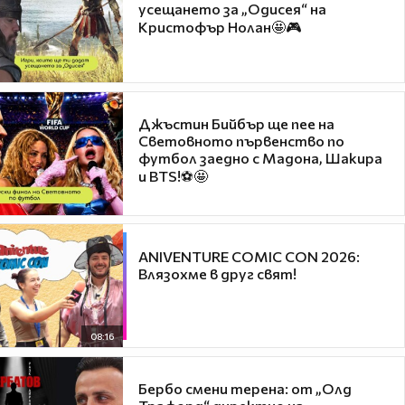
усещането за „Одисея“ на
Кристофър Нолан🤩🎮
Джъстин Бийбър ще пее на
Световното първенство по
футбол заедно с Мадона, Шакира
и BTS!⚽🤩
ANIVENTURE COMIC CON 2026:
Влязохме в друг свят!
08:16
Бербо смени терена: от „Олд