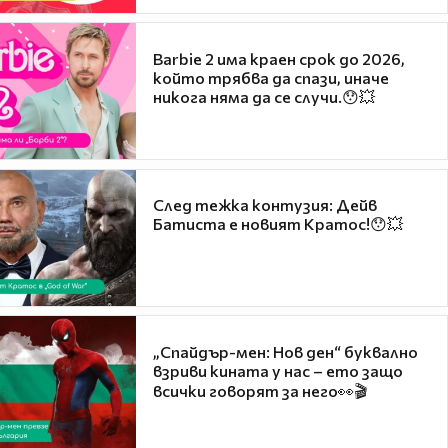
Barbie 2 има краен срок до 2026,
който трябва да спази, иначе
никога няма да се случи.😯💥
След тежка контузия: Дейв
Батиста е новият Кратос!😯💥
„Спайдър-мен: Нов ден“ буквално
взриви кината у нас – ето защо
всички говорят за него👀🎬