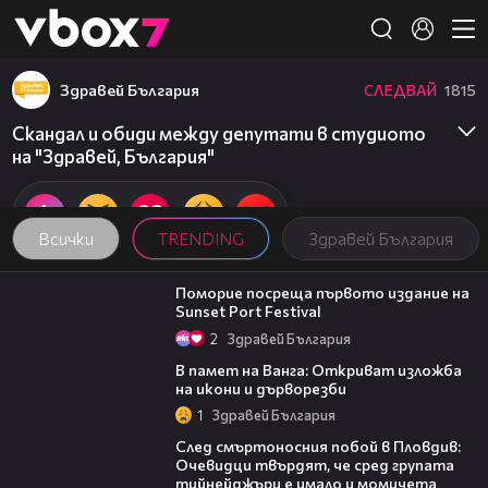
Member of
👾
Здравей България
СЛЕДВАЙ
1815
Скандал и обиди между депутати в студиото
на "Здравей, България"
Всички
TRENDING
Здравей България
05:54
Поморие посреща първото издание на
Sunset Port Festival
2
Здравей България
07:17
В памет на Ванга: Откриват изложба
на икони и дърворезби
1
Здравей България
09:32
След смъртоносния побой в Пловдив:
Очевидци твърдят, че сред групата
тийнейджъри е имало и момичета