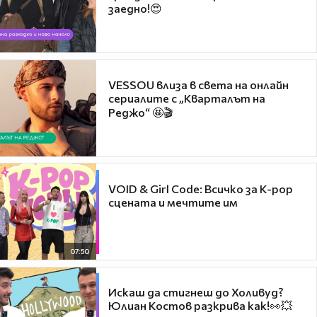
заедно!😍
VESSOU влиза в света на онлайн
сериалите с „Кварталът на
Реджо“ 🤩🎬
VOID & Girl Code: Всичко за K-pop
сцената и мечтите им
07:50
Искаш да стигнеш до Холивуд?
Юлиан Костов разкрива как!👀💥