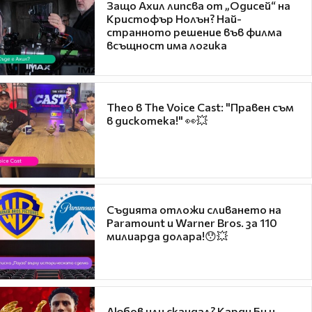
Защо Ахил липсва от „Одисей“ на
Кристофър Нолън? Най-
странното решение във филма
всъщност има логика
Theo в The Voice Cast: "Правен съм
в дискотека!" 👀💥
Съдията отложи сливането на
Paramount и Warner Bros. за 110
милиарда долара!😯💥
Любов или скандал? Карди Би и