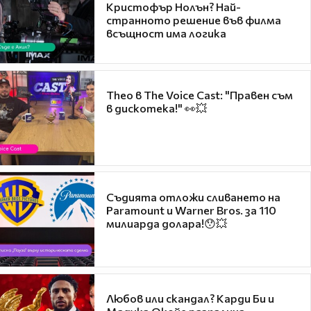
Кристофър Нолън? Най-
странното решение във филма
всъщност има логика
Theo в The Voice Cast: "Правен съм
в дискотека!" 👀💥
Съдията отложи сливането на
Paramount и Warner Bros. за 110
милиарда долара!😯💥
Любов или скандал? Карди Би и