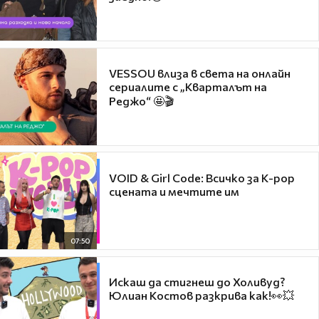
VESSOU влиза в света на онлайн
сериалите с „Кварталът на
Реджо“ 🤩🎬
VOID & Girl Code: Всичко за K-pop
сцената и мечтите им
07:50
Искаш да стигнеш до Холивуд?
Юлиан Костов разкрива как!👀💥