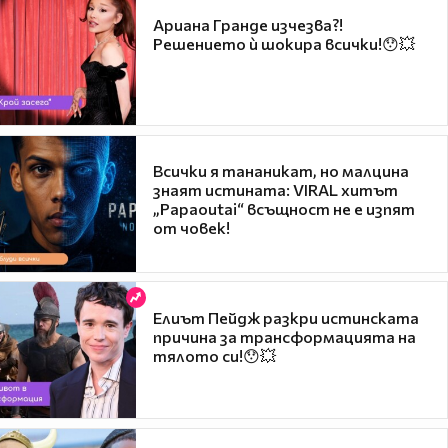
Ариана Гранде изчезва?!
Решението ѝ шокира всички!😯💥
Всички я тананикат, но малцина
знаят истината: VIRAL хитът
„Papaoutai“ всъщност не е изпят
от човек!
Елиът Пейдж разкри истинската
причина за трансформацията на
тялото си!😯💥