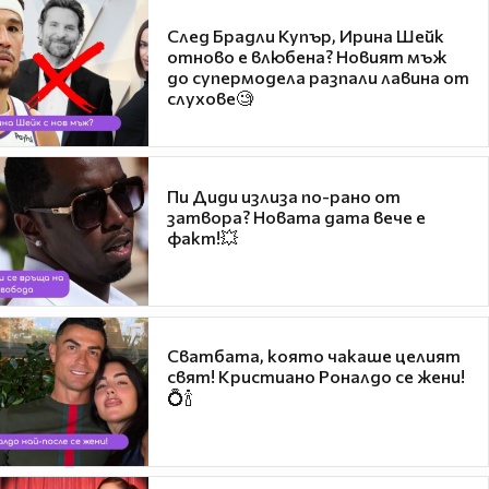
След Брадли Купър, Ирина Шейк
отново е влюбена? Новият мъж
до супермодела разпали лавина от
слухове🧐
Пи Диди излиза по-рано от
затвора? Новата дата вече е
факт!💥
Сватбата, която чакаше целият
свят! Кристиано Роналдо се жени!
💍🍾