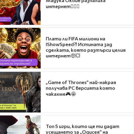
Мадука Окойе разпалиха
интернет❤️‍🔥🔥
Плати ли FIFA милиони на
IShowSpeed?! Истината зад
сделката, която разтърси целия
интернет🤑💥
„Game of Thrones“ най-накрая
получава PC версията която
чакахме🎮🤩
Топ 5 игри, които ще ти дадат
усещането за „Одисея“ на