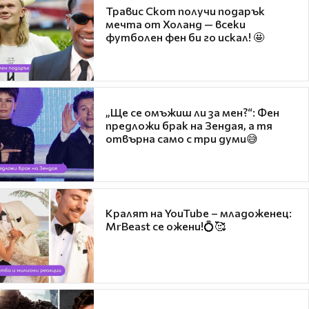
Травис Скот получи подарък
мечта от Холанд — всеки
футболен фен би го искал! 🤩
„Ще се омъжиш ли за мен?“: Фен
предложи брак на Зендая, а тя
отвърна само с три думи😅
Кралят на YouTube – младоженец:
MrBeast се ожени!💍🥰