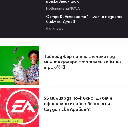
преживения шок
Новините на NOVA
00:04
Остров „Есперанто“ – малко познато
бижу по Дунав
dariknews
Тийнейджър почти спечели над
милион долара с тотален гейминг
трол😯💥
55 милиарда по-късно: EA вече
официално е собственост на
Саудитска Арабия💰