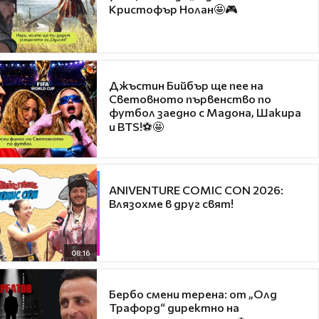
Кристофър Нолан🤩🎮
Джъстин Бийбър ще пее на
Световното първенство по
футбол заедно с Мадона, Шакира
и BTS!⚽🤩
ANIVENTURE COMIC CON 2026:
Влязохме в друг свят!
08:16
Бербо смени терена: от „Олд
Трафорд“ директно на