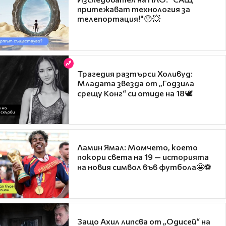
притежават технология за
телепортация!"😯💥
Трагедия разтърси Холивуд:
Младата звезда от „Годзила
срещу Конг“ си отиде на 18🕊️
Ламин Ямал: Момчето, което
покори света на 19 — историята
на новия символ във футбола🤩⚽
Защо Ахил липсва от „Одисей“ на