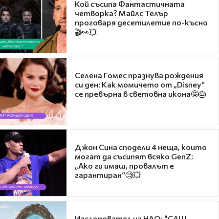
Кой съсипа Фантастичната
четворка? Майлс Телър
проговаря десетилетие по-късно
🎬👀💥
Селена Гомес празнува рождения
си ден: Как момичето от „Disney“
се превърна в световна икона🤩🎂
Джон Сина сподели 4 неща, които
могат да съсипят всяко GenZ:
„Ако ги имаш, провалът е
гарантиран“🧐💥
Изследовател на НЛО: "САЩ