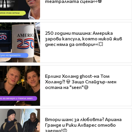
театралната сцена👀⚽
250 години тишина: Америка
зарови капсула, която никой жив
днес няма да отвори👀💥
Ерлинг Холанд ghost-на Том
Холанд?! 💀 Защо Спайдър-мен
остана на "seen"😅
Втори шанс за любовта? Ариана
Гранде и Рики Алварес отново
заедно!😍