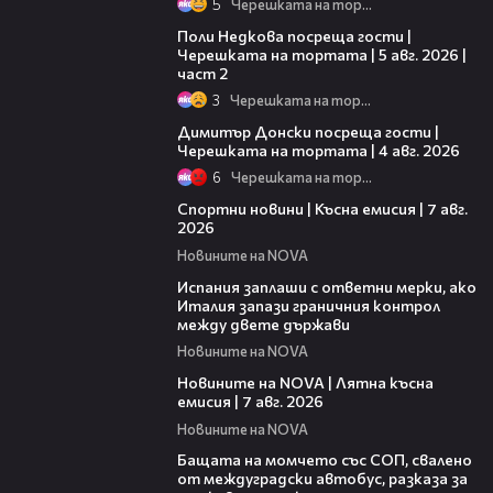
5
Черешката на тортата
13:03
Поли Недкова посреща гости |
Черешката на тортата | 5 авг. 2026 |
част 2
3
Черешката на тортата
17:43
Димитър Донски посреща гости |
Черешката на тортата | 4 авг. 2026
6
Черешката на тортата
03:46
Спортни новини | Късна емисия | 7 авг.
2026
Новините на NOVA
00:51
Испания заплаши с ответни мерки, ако
Италия запази граничния контрол
между двете държави
Новините на NOVA
21:18
Новините на NOVA | Лятна късна
емисия | 7 авг. 2026
Новините на NOVA
00:30
Бащата на момчето със СОП, свалено
от междуградски автобус, разказа за