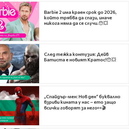
Barbie 2 има краен срок до 2026,
който трябва да спази, иначе
никога няма да се случи.😯💥
След тежка контузия: Дейв
Батиста е новият Кратос!😯💥
„Спайдър-мен: Нов ден“ буквално
взриви кината у нас – ето защо
всички говорят за него👀🎬