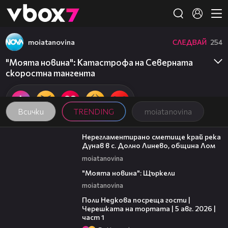
Member of
👾
moiatanovina
СЛЕДВАЙ
254
"Моята новина": Катастрофа на Северната
скоростна тангента
Всички
TRENDING
moiatanovina
01:43
Нерегламентирано сметище край река
Дунав в с. Долно Линево, община Лом
moiatanovina
00:29
"Моята новина": Щъркели
moiatanovina
19:25
Поли Недкова посреща гости |
Черешката на тортата | 5 авг. 2026 |
част 1