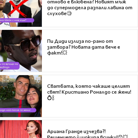
отново е влюбена? Новият мъж
до супермодела разпали лавина от
слухове🧐
Пи Диди излиза по-рано от
затвора? Новата дата вече е
факт!💥
Сватбата, която чакаше целият
свят! Кристиано Роналдо се жени!
💍🍾
Ариана Гранде изчезва?!
Решението ѝ шокира всички!😯💥