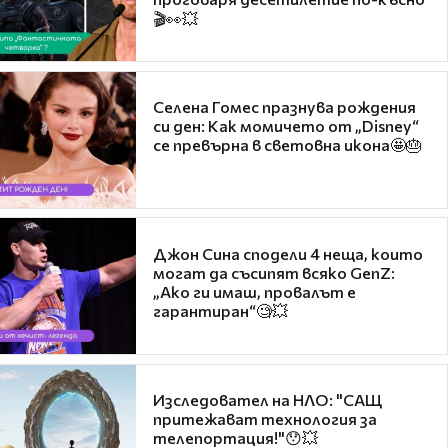
🎬👀💥
Селена Гомес празнува рождения
си ден: Как момичето от „Disney“
се превърна в световна икона🤩🎂
Джон Сина сподели 4 неща, които
могат да съсипят всяко GenZ:
„Ако ги имаш, провалът е
гарантиран“🧐💥
Изследовател на НЛО: "САЩ
притежават технология за
телепортация!"😯💥