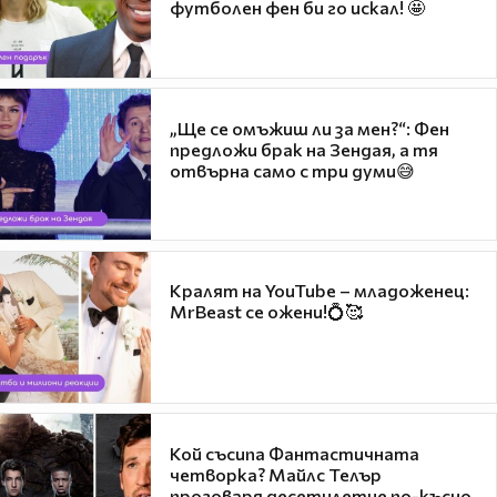
футболен фен би го искал! 🤩
„Ще се омъжиш ли за мен?“: Фен
предложи брак на Зендая, а тя
отвърна само с три думи😅
Кралят на YouTube – младоженец:
MrBeast се ожени!💍🥰
Кой съсипа Фантастичната
четворка? Майлс Телър
проговаря десетилетие по-късно