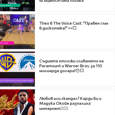
всъщност има логика
Theo в The Voice Cast: "Правен съм
в дискотека!" 👀💥
Съдията отложи сливането на
Paramount и Warner Bros. за 110
милиарда долара!😯💥
Любов или скандал? Карди Би и
Мадука Окойе разпалиха
интернет❤️‍🔥🔥