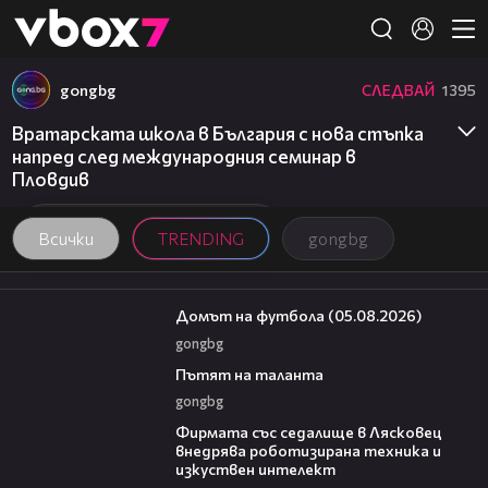
Member of
👾
gongbg
СЛЕДВАЙ
1395
Вратарската школа в България с нова стъпка
напред след международния семинар в
Пловдив
Всички
TRENDING
gongbg
57:58
Домът на футбола (05.08.2026)
gongbg
18:59
Пътят на таланта
gongbg
00:06
Фирмата със седалище в Лясковец
внедрява роботизирана техника и
изкуствен интелект