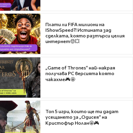
Плати ли FIFA милиони на
IShowSpeed?! Истината зад
сделката, която разтърси целия
интернет🤑💥
„Game of Thrones“ най-накрая
получава PC версията която
чакахме🎮🤩
Топ 5 игри, които ще ти дадат
усещането за „Одисея“ на
Кристофър Нолан🤩🎮