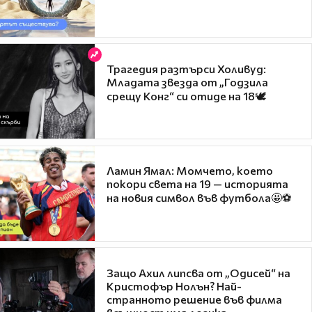
Трагедия разтърси Холивуд:
Младата звезда от „Годзила
срещу Конг“ си отиде на 18🕊️
Ламин Ямал: Момчето, което
покори света на 19 — историята
на новия символ във футбола🤩⚽
Защо Ахил липсва от „Одисей“ на
Кристофър Нолън? Най-
странното решение във филма