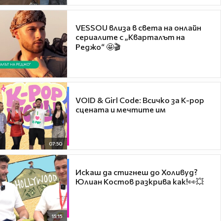
VESSOU влиза в света на онлайн
сериалите с „Кварталът на
Реджо“ 🤩🎬
VOID & Girl Code: Всичко за K-pop
сцената и мечтите им
07:50
Искаш да стигнеш до Холивуд?
Юлиан Костов разкрива как!👀💥
15:15