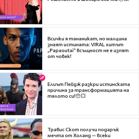
Всички я тананикат, но малцина
знаят истината: VIRAL хитът
„Papaoutai“ всъщност не е изпят
от човек!
Елиът Пейдж разкри истинската
причина за трансформацията на
тялото си!😯💥
Травис Скот получи подарък
мечта от Холанд — всеки