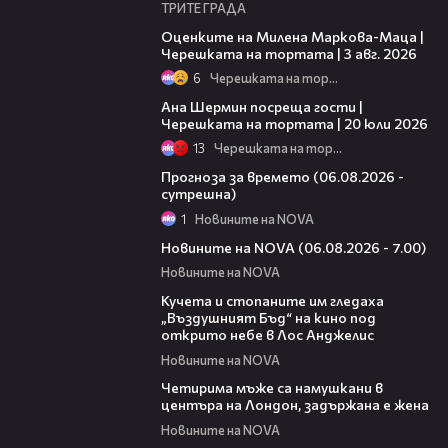
ТРИТЕ ГРАДА
14:06
Оценките на Милена Маркова-Маца |
Черешката на тортата | 3 авг. 2026
6
Черешката на тортата
19:47
Ана Шермин посреща гости |
Черешката на тортата | 20 юли 2026
13
Черешката на тортата
01:47
Прогноза за времето (06.08.2026 -
сутрешна)
1
Новините на NOVA
05:35
Новините на NOVA (06.08.2026 - 7.00)
Новините на NOVA
00:51
Кучета и стопаните им гледаха
„Въздушният Бъд“ на кино под
открито небе в Лос Анджелис
Новините на NOVA
00:39
Четирима мъже са намушкани в
центъра на Лондон, задържана е жена
Новините на NOVA
00:52