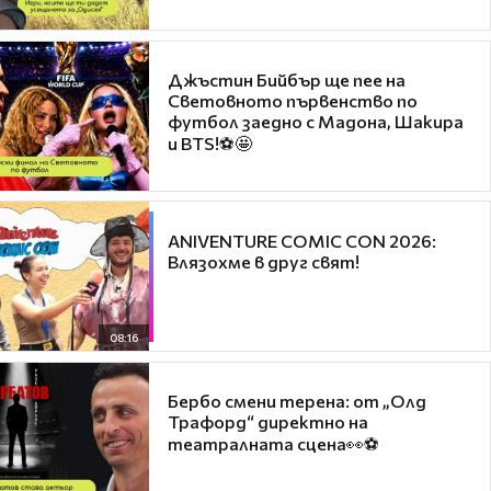
Джъстин Бийбър ще пее на
Световното първенство по
футбол заедно с Мадона, Шакира
и BTS!⚽🤩
ANIVENTURE COMIC CON 2026:
Влязохме в друг свят!
08:16
Бербо смени терена: от „Олд
Трафорд“ директно на
театралната сцена👀⚽