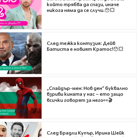
който трябва да спази, иначе
никога няма да се случи.😯💥
След тежка контузия: Дейв
Батиста е новият Кратос!😯💥
„Спайдър-мен: Нов ден“ буквално
взриви кината у нас – ето защо
всички говорят за него👀🎬
След Брадли Купър, Ирина Шейк