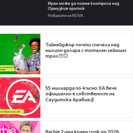
Иран може да поеме контрола над
Ормузкия проток
Новините на NOVA
Тийнейджър почти спечели над
милион долара с тотален гейминг
трол😯💥
55 милиарда по-късно: EA вече
официално е собственост на
Саудитска Арабия💰
Barbie 2 има краен срок до 2026,