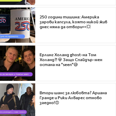
250 години тишина: Америка
зарови капсула, която никой жив
днес няма да отвори👀💥
Ерлинг Холанд ghost-на Том
Холанд?! 💀 Защо Спайдър-мен
остана на "seen"😅
Втори шанс за любовта? Ариана
Гранде и Рики Алварес отново
заедно!😍