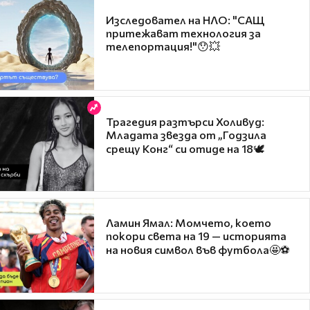
Изследовател на НЛО: "САЩ
притежават технология за
телепортация!"😯💥
Трагедия разтърси Холивуд:
Младата звезда от „Годзила
срещу Конг“ си отиде на 18🕊️
Ламин Ямал: Момчето, което
покори света на 19 — историята
на новия символ във футбола🤩⚽