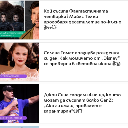
Кой съсипа Фантастичната
четворка? Майлс Телър
проговаря десетилетие по-късно
🎬👀💥
Селена Гомес празнува рождения
си ден: Как момичето от „Disney“
се превърна в световна икона🤩🎂
Джон Сина сподели 4 неща, които
могат да съсипят всяко GenZ:
„Ако ги имаш, провалът е
гарантиран“🧐💥