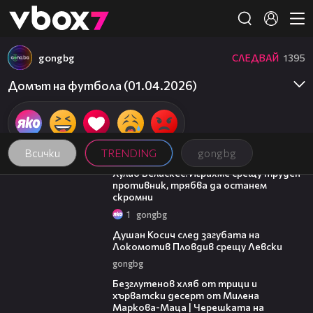
Member of
👾
gongbg
СЛЕДВАЙ
1395
Домът на футбола (01.04.2026)
Всички
TRENDING
gongbg
07:38
Хулио Веласкес: Играхме срещу труден
противник, трябва да останем
скромни
1
gongbg
03:47
Душан Косич след загубата на
Локомотив Пловдив срещу Левски
gongbg
16:02
Безглутенов хляб от трици и
хърватски десерт от Милена
Маркова-Маца | Черешката на