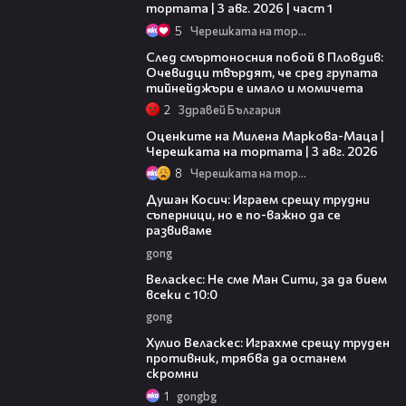
тортата | 3 авг. 2026 | част 1
5
Черешката на тортата
09:32
След смъртоносния побой в Пловдив:
Очевидци твърдят, че сред групата
тийнейджъри е имало и момичета
2
Здравей България
14:06
Оценките на Милена Маркова-Маца |
Черешката на тортата | 3 авг. 2026
8
Черешката на тортата
10:17
Душан Косич: Играем срещу трудни
съперници, но е по-важно да се
развиваме
gong
09:40
Веласкес: Не сме Ман Сити, за да бием
всеки с 10:0
gong
07:38
Хулио Веласкес: Играхме срещу труден
противник, трябва да останем
скромни
1
gongbg
03:47