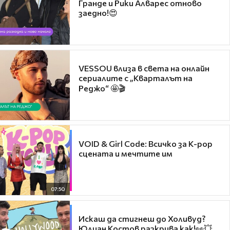
Гранде и Рики Алварес отново
заедно!😍
VESSOU влиза в света на онлайн
сериалите с „Кварталът на
Реджо“ 🤩🎬
VOID & Girl Code: Всичко за K-pop
сцената и мечтите им
07:50
Искаш да стигнеш до Холивуд?
Юлиан Костов разкрива как!👀💥