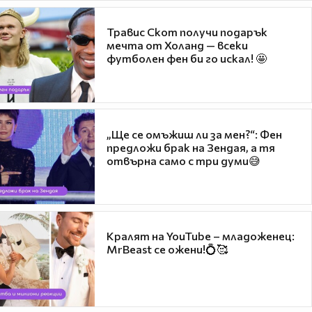
Травис Скот получи подарък
мечта от Холанд — всеки
футболен фен би го искал! 🤩
„Ще се омъжиш ли за мен?“: Фен
предложи брак на Зендая, а тя
отвърна само с три думи😅
Кралят на YouTube – младоженец:
MrBeast се ожени!💍🥰