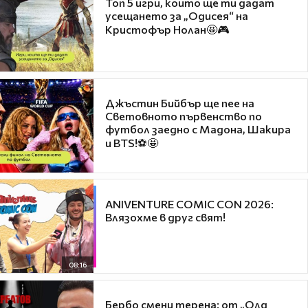
Топ 5 игри, които ще ти дадат
усещането за „Одисея“ на
Кристофър Нолан🤩🎮
Джъстин Бийбър ще пее на
Световното първенство по
футбол заедно с Мадона, Шакира
и BTS!⚽🤩
ANIVENTURE COMIC CON 2026:
Влязохме в друг свят!
08:16
Бербо смени терена: от „Олд