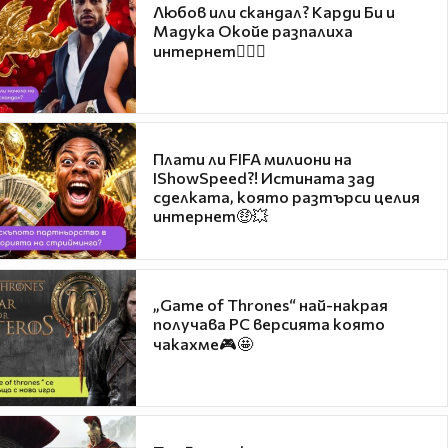
Любов или скандал? Карди Би и
Мадука Окойе разпалиха
интернет❤️‍🔥🔥
Плати ли FIFA милиони на
IShowSpeed?! Истината зад
сделката, която разтърси целия
интернет🤑💥
„Game of Thrones“ най-накрая
получава PC версията която
чакахме🎮🤩