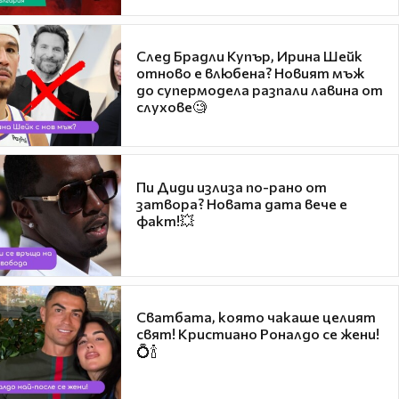
След Брадли Купър, Ирина Шейк
отново е влюбена? Новият мъж
до супермодела разпали лавина от
слухове🧐
Пи Диди излиза по-рано от
затвора? Новата дата вече е
факт!💥
Сватбата, която чакаше целият
свят! Кристиано Роналдо се жени!
💍🍾