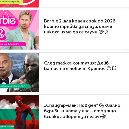
Barbie 2 има краен срок до 2026,
който трябва да спази, иначе
никога няма да се случи.😯💥
След тежка контузия: Дейв
Батиста е новият Кратос!😯💥
„Спайдър-мен: Нов ден“ буквално
взриви кината у нас – ето защо
всички говорят за него👀🎬