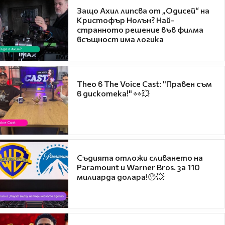
Защо Ахил липсва от „Одисей“ на
Кристофър Нолън? Най-
странното решение във филма
всъщност има логика
Theo в The Voice Cast: "Правен съм
в дискотека!" 👀💥
Съдията отложи сливането на
Paramount и Warner Bros. за 110
милиарда долара!😯💥