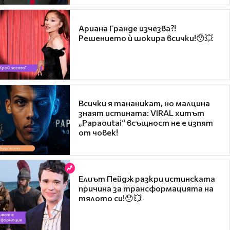
Ариана Гранде изчезва?!
Решението ѝ шокира всички!😯💥
Всички я тананикат, но малцина
знаят истината: VIRAL хитът
„Papaoutai“ всъщност не е изпят
от човек!
Елиът Пейдж разкри истинската
причина за трансформацията на
тялото си!😯💥