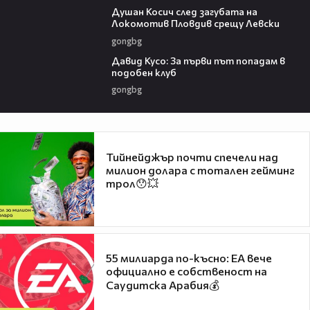
Душан Косич след загубата на
Локомотив Пловдив срещу Левски
gongbg
02:30
Давид Кусо: За първи път попадам в
подобен клуб
gongbg
Тийнейджър почти спечели над
милион долара с тотален гейминг
трол😯💥
55 милиарда по-късно: EA вече
официално е собственост на
Саудитска Арабия💰