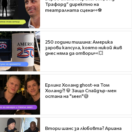
Трафорд“ директно на
театралната сцена👀⚽
250 години тишина: Америка
зарови капсула, която никой жив
днес няма да отвори👀💥
Ерлинг Холанд ghost-на Том
Холанд?! 💀 Защо Спайдър-мен
остана на "seen"😅
Втори шанс за любовта? Ариана