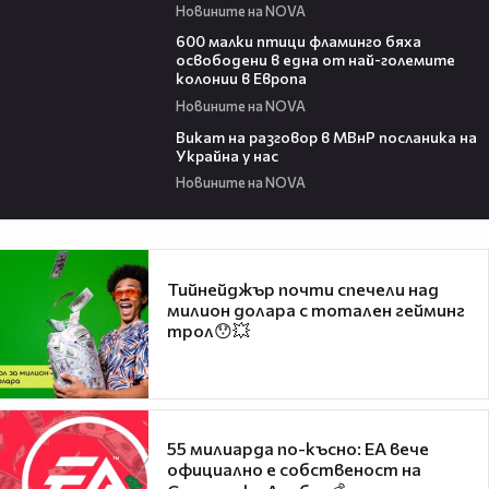
Новините на NOVA
06:25
600 малки птици фламинго бяха
освободени в една от най-големите
колонии в Европа
Новините на NOVA
00:30
Викат на разговор в МВнР посланика на
Украйна у нас
Новините на NOVA
Тийнейджър почти спечели над
милион долара с тотален гейминг
трол😯💥
55 милиарда по-късно: EA вече
официално е собственост на