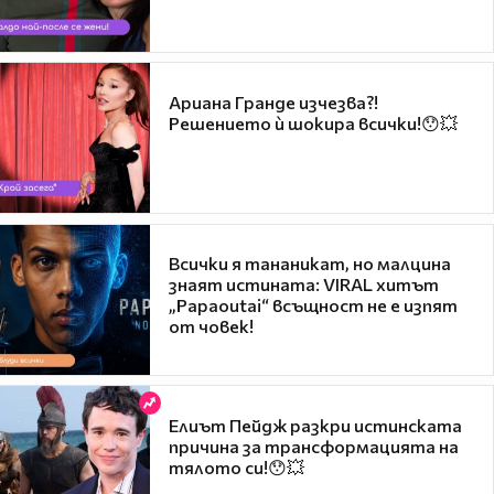
Ариана Гранде изчезва?!
Решението ѝ шокира всички!😯💥
Всички я тананикат, но малцина
знаят истината: VIRAL хитът
„Papaoutai“ всъщност не е изпят
от човек!
Елиът Пейдж разкри истинската
причина за трансформацията на
тялото си!😯💥