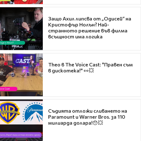
Защо Ахил липсва от „Одисей“ на
Кристофър Нолън? Най-
странното решение във филма
всъщност има логика
Theo в The Voice Cast: "Правен съм
в дискотека!" 👀💥
Съдията отложи сливането на
Paramount и Warner Bros. за 110
милиарда долара!😯💥