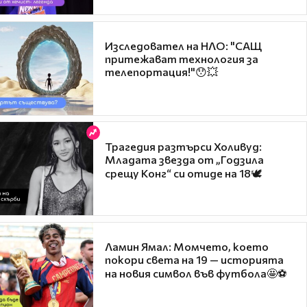
Изследовател на НЛО: "САЩ
притежават технология за
телепортация!"😯💥
Трагедия разтърси Холивуд:
Младата звезда от „Годзила
срещу Конг“ си отиде на 18🕊️
Ламин Ямал: Момчето, което
покори света на 19 — историята
на новия символ във футбола🤩⚽