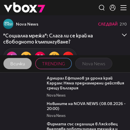
Member of
👾
Nova News
СЛЕДВАЙ
270
"Социална мрежа": Слага ли се край на
свободното къмпингуване?
Всички
TRENDING
Nova News
01:48
Адмирал Ефтимов за дрона край
Кардам: Няма преднамерени действия
срещу България
Nova News
22:47
Новините на NOVA NEWS (08.08.2026 -
20:00)
Nova News
00:06
Фирмата със седалище в Лясковец
внедрява роботизирана техника и