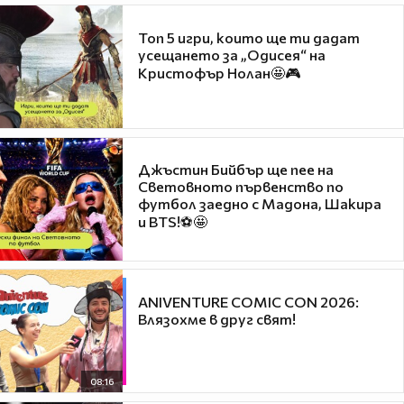
Топ 5 игри, които ще ти дадат
усещането за „Одисея“ на
Кристофър Нолан🤩🎮
Джъстин Бийбър ще пее на
Световното първенство по
футбол заедно с Мадона, Шакира
и BTS!⚽🤩
ANIVENTURE COMIC CON 2026:
Влязохме в друг свят!
08:16