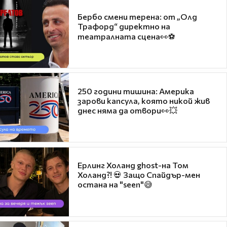
Бербо смени терена: от „Олд
Трафорд“ директно на
театралната сцена👀⚽
250 години тишина: Америка
зарови капсула, която никой жив
днес няма да отвори👀💥
Ерлинг Холанд ghost-на Том
Холанд?! 💀 Защо Спайдър-мен
остана на "seen"😅