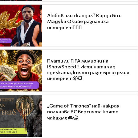
Любов или скандал? Карди Би и
Мадука Окойе разпалиха
интернет❤️‍🔥🔥
Плати ли FIFA милиони на
IShowSpeed?! Истината зад
сделката, която разтърси целия
интернет🤑💥
„Game of Thrones“ най-накрая
получава PC версията която
чакахме🎮🤩