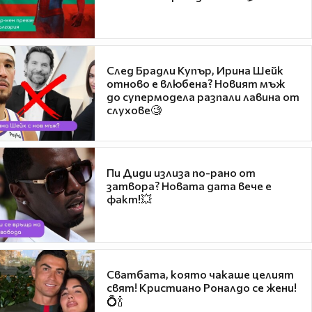
След Брадли Купър, Ирина Шейк
отново е влюбена? Новият мъж
до супермодела разпали лавина от
слухове🧐
Пи Диди излиза по-рано от
затвора? Новата дата вече е
факт!💥
Сватбата, която чакаше целият
свят! Кристиано Роналдо се жени!
💍🍾