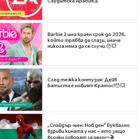
Саудитска Арабия💰
Barbie 2 има краен срок до 2026,
който трябва да спази, иначе
никога няма да се случи.😯💥
След тежка контузия: Дейв
Батиста е новият Кратос!😯💥
„Спайдър-мен: Нов ден“ буквално
взриви кината у нас – ето защо
всички говорят за него👀🎬