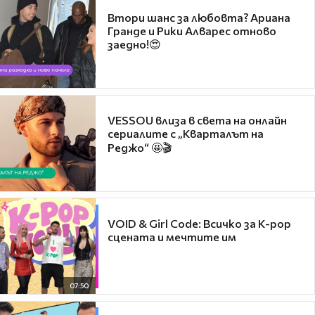
Втори шанс за любовта? Ариана
Гранде и Рики Алварес отново
заедно!😍
VESSOU влиза в света на онлайн
сериалите с „Кварталът на
Реджо“ 🤩🎬
VOID & Girl Code: Всичко за K-pop
сцената и мечтите им
07:50