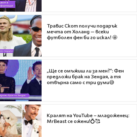
Травис Скот получи подарък
мечта от Холанд — всеки
футболен фен би го искал! 🤩
„Ще се омъжиш ли за мен?“: Фен
предложи брак на Зендая, а тя
отвърна само с три думи😅
Кралят на YouTube – младоженец:
MrBeast се ожени!💍🥰