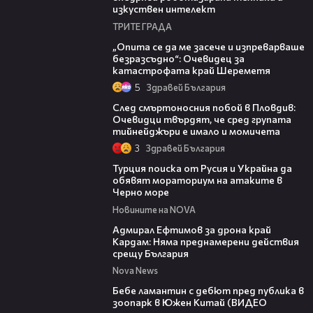
изкуствен интелект
ТРИТЕ ГРАДА
06:38
„Опита се да ме засече и изпреварваше
безразсъдно“: Очевидец за
катастрофата край Шереметя
5
Здравей България
09:32
След смъртоносния побой в Пловдив:
Очевидци твърдят, че сред групата
тийнейджъри е имало и момичета
3
Здравей България
03:02
Турция поиска от Русия и Украйна да
обявят мораториум на атаките в
Черно море
Новините на NOVA
01:48
Адмирал Ефтимов за дрона край
Кардам: Няма преднамерени действия
срещу България
Nova News
00:50
Бебе ламантин с дебют пред публика в
зоопарк в Южен Китай (ВИДЕО