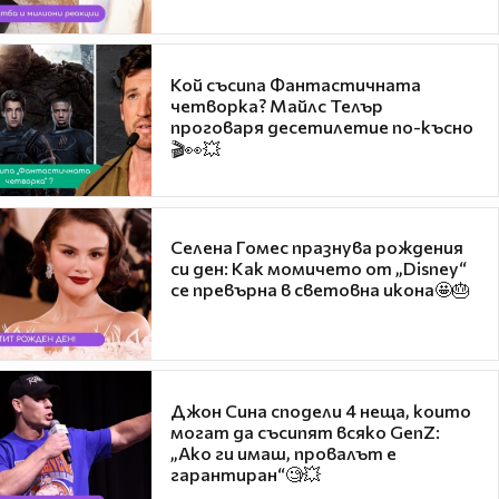
Кой съсипа Фантастичната
четворка? Майлс Телър
проговаря десетилетие по-късно
🎬👀💥
Селена Гомес празнува рождения
си ден: Как момичето от „Disney“
се превърна в световна икона🤩🎂
Джон Сина сподели 4 неща, които
могат да съсипят всяко GenZ:
„Ако ги имаш, провалът е
гарантиран“🧐💥