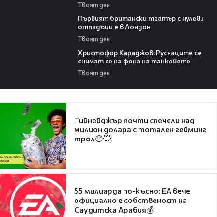
Твоят ден
02:19
Първият британски театър с нулеви
отпадъци е в Лондон
Твоят ден
08:34
Христофор Караджов: Руснаците се
снимат се на фона на танковете
Твоят ден
Тийнейджър почти спечели над
милион долара с тотален гейминг
трол😯💥
55 милиарда по-късно: EA вече
официално е собственост на
Саудитска Арабия💰