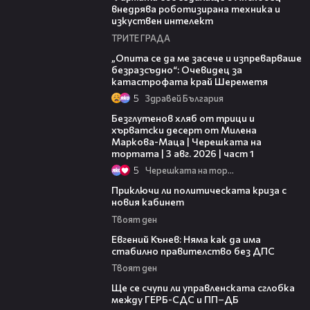
внедрява роботизирана техника и
изкуствен интелект
ТРИТЕ ГРАДА
06:38
„Опита се да ме засече и изпреварваше
безразсъдно“: Очевидец за
катастрофата край Шереметя
5
Здравей България
16:02
Безглутенов хляб от трици и
хърватски десерт от Милена
Маркова-Маца | Черешката на
тортата | 3 авг. 2026 | част 1
5
Черешката на тортата
18:02
Приключи ли политическата криза с
новия кабинет
Твоят ден
10:18
Евгений Кънев: Няма как да има
стабилно правителство без ДПС
Твоят ден
17:07
Ще се счупи ли управленската сглобка
между ГЕРБ-СДС и ПП–ДБ