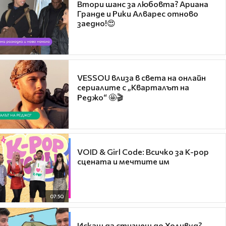
Втори шанс за любовта? Ариана
Гранде и Рики Алварес отново
заедно!😍
VESSOU влиза в света на онлайн
сериалите с „Кварталът на
Реджо“ 🤩🎬
VOID & Girl Code: Всичко за K-pop
сцената и мечтите им
07:50
Искаш да стигнеш до Холивуд?