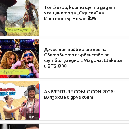
Топ 5 игри, които ще ти дадат
усещането за „Одисея“ на
Кристофър Нолан🤩🎮
Джъстин Бийбър ще пее на
Световното първенство по
футбол заедно с Мадона, Шакира
и BTS!⚽🤩
ANIVENTURE COMIC CON 2026:
Влязохме в друг свят!
08:16