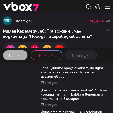
Member of
👾
Твоят ден
СЛЕДВАЙ
68
Милен Керемедчиев: Пригожин е имал
подкрепа за "Похода на справедливостта"
Всички
TRENDING
Твоят ден
02:31
Горещините продължават, но идва
кратко захлаждане с валежи и
гръмотевици
Твоят ден
08:08
„Галъп интернешънъл болкан“: 15% от
хората не знаят каква е външната
политика на България
Твоят ден
00:06
Фирмата със седалище в Лясковец