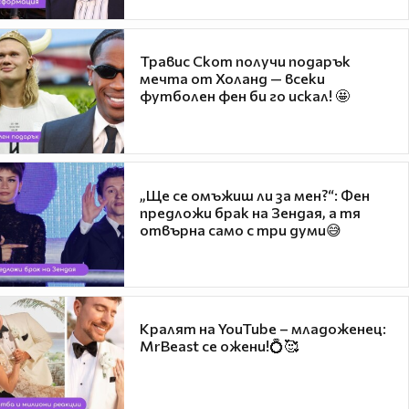
Травис Скот получи подарък
мечта от Холанд — всеки
футболен фен би го искал! 🤩
„Ще се омъжиш ли за мен?“: Фен
предложи брак на Зендая, а тя
отвърна само с три думи😅
Кралят на YouTube – младоженец:
MrBeast се ожени!💍🥰