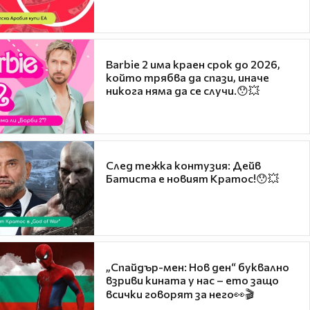
Barbie 2 има краен срок до 2026,
който трябва да спази, иначе
никога няма да се случи.😯💥
След тежка контузия: Дейв
Батиста е новият Кратос!😯💥
„Спайдър-мен: Нов ден“ буквално
взриви кината у нас – ето защо
всички говорят за него👀🎬