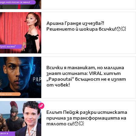
Ариана Гранде изчезва?!
Решението ѝ шокира всички!😯💥
Всички я тананикат, но малцина
знаят истината: VIRAL хитът
„Papaoutai“ всъщност не е изпят
от човек!
Елиът Пейдж разкри истинската
причина за трансформацията на
тялото си!😯💥