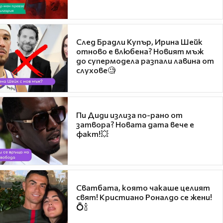
След Брадли Купър, Ирина Шейк
отново е влюбена? Новият мъж
до супермодела разпали лавина от
слухове🧐
Пи Диди излиза по-рано от
затвора? Новата дата вече е
факт!💥
Сватбата, която чакаше целият
свят! Кристиано Роналдо се жени!
💍🍾