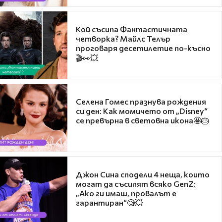
Кой съсипа Фантастичната
четворка? Майлс Телър
проговаря десетилетие по-късно
🎬👀💥
Селена Гомес празнува рождения
си ден: Как момичето от „Disney“
се превърна в световна икона🤩🎂
Джон Сина сподели 4 неща, които
могат да съсипят всяко GenZ:
„Ако ги имаш, провалът е
гарантиран“🧐💥