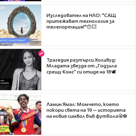
Изследовател на НЛО: "САЩ
притежават технология за
телепортация!"😯💥
Трагедия разтърси Холивуд:
Младата звезда от „Годзила
срещу Конг“ си отиде на 18🕊️
Ламин Ямал: Момчето, което
покори света на 19 — историята
на новия символ във футбола🤩⚽