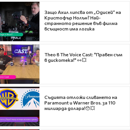
Защо Ахил липсва от „Одисей“ на
Кристофър Нолън? Най-
странното решение във филма
всъщност има логика
Theo в The Voice Cast: "Правен съм
в дискотека!" 👀💥
Съдията отложи сливането на
Paramount и Warner Bros. за 110
милиарда долара!😯💥