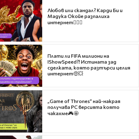
Любов или скандал? Карди Би и
Мадука Окойе разпалиха
интернет❤️‍🔥🔥
Плати ли FIFA милиони на
IShowSpeed?! Истината зад
сделката, която разтърси целия
интернет🤑💥
„Game of Thrones“ най-накрая
получава PC версията която
чакахме🎮🤩