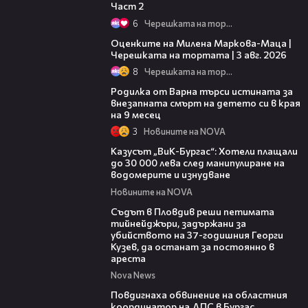
Част 2
6
Черешката на тортата
14:06
Оценките на Милена Маркова-Маца |
Черешката на тортата | 3 авг. 2026
8
Черешката на тортата
03:09
Родилка от Варна търси истината за
внезапната смърт на детето си в края
на 9 месец
3
Новините на NOVA
02:21
Казусът „ВиК-Бургас“: Хотели плащали
до 30 000 лева след манипулиране на
водомерите и изнудване
Новините на NOVA
01:34
Съдът в Пловдив реши петимата
тийнейджъри, задържани за
убийството на 37-годишния Георги
Кузев, да останат за постоянно в
ареста
Nova News
05:05
Повдигнаха обвинение на областния
координатор на ДПС в Бургас,