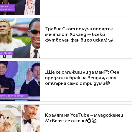
Травис Скот получи подарък
мечта от Холанд — всеки
футболен фен би го искал! 🤩
„Ще се омъжиш ли за мен?“: Фен
предложи брак на Зендая, а тя
отвърна само с три думи😅
Кралят на YouTube – младоженец:
MrBeast се ожени!💍🥰