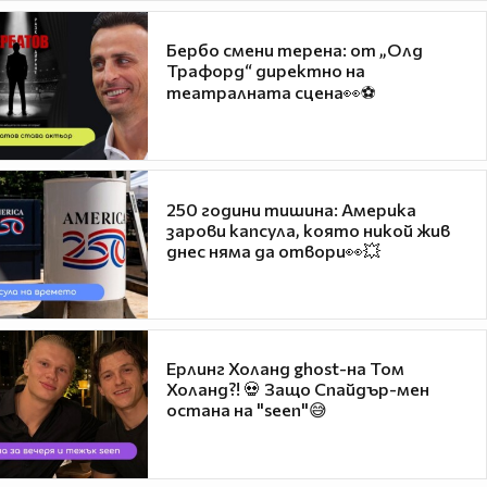
Бербо смени терена: от „Олд
Трафорд“ директно на
театралната сцена👀⚽
250 години тишина: Америка
зарови капсула, която никой жив
днес няма да отвори👀💥
Ерлинг Холанд ghost-на Том
Холанд?! 💀 Защо Спайдър-мен
остана на "seen"😅