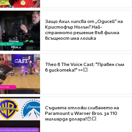
Защо Ахил липсва от „Одисей“ на
Кристофър Нолън? Най-
странното решение във филма
всъщност има логика
Theo в The Voice Cast: "Правен съм
в дискотека!" 👀💥
Съдията отложи сливането на
Paramount и Warner Bros. за 110
милиарда долара!😯💥