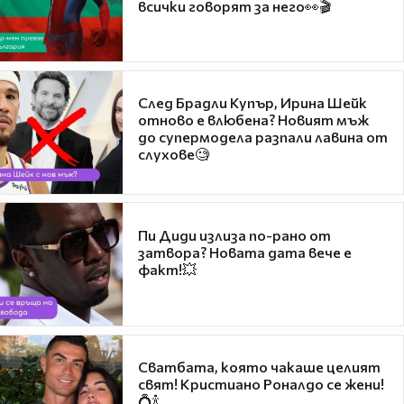
всички говорят за него👀🎬
След Брадли Купър, Ирина Шейк
отново е влюбена? Новият мъж
до супермодела разпали лавина от
слухове🧐
Пи Диди излиза по-рано от
затвора? Новата дата вече е
факт!💥
Сватбата, която чакаше целият
свят! Кристиано Роналдо се жени!
💍🍾