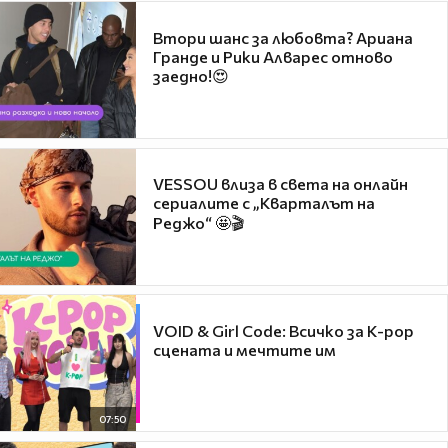
Втори шанс за любовта? Ариана
Гранде и Рики Алварес отново
заедно!😍
VESSOU влиза в света на онлайн
сериалите с „Кварталът на
Реджо“ 🤩🎬
VOID & Girl Code: Всичко за K-pop
сцената и мечтите им
07:50