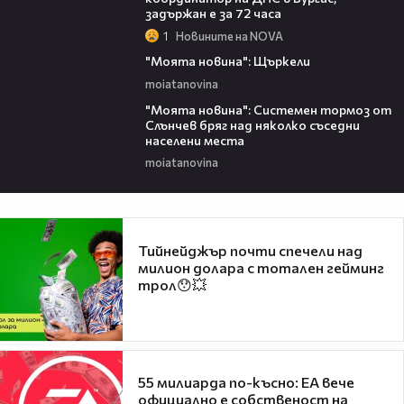
задържан е за 72 часа
1
Новините на NOVA
00:29
"Моята новина": Щъркели
moiatanovina
00:16
"Моята новина": Системен тормоз от
Слънчев бряг над няколко съседни
населени места
moiatanovina
Тийнейджър почти спечели над
милион долара с тотален гейминг
трол😯💥
55 милиарда по-късно: EA вече
официално е собственост на