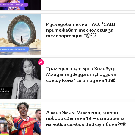
Изследовател на НЛО: "САЩ
притежават технология за
телепортация!"😯💥
Трагедия разтърси Холивуд:
Младата звезда от „Годзила
срещу Конг“ си отиде на 18🕊️
Ламин Ямал: Момчето, което
покори света на 19 — историята
на новия символ във футбола🤩⚽