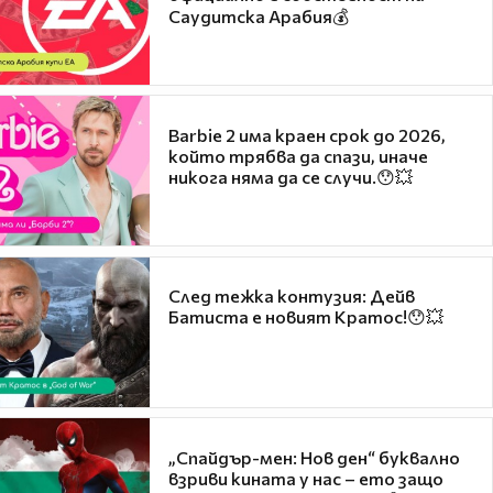
Саудитска Арабия💰
Barbie 2 има краен срок до 2026,
който трябва да спази, иначе
никога няма да се случи.😯💥
След тежка контузия: Дейв
Батиста е новият Кратос!😯💥
„Спайдър-мен: Нов ден“ буквално
взриви кината у нас – ето защо