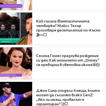
Кой съсипа Фантастичната
четворка? Майлс Телър
проговаря десетилетие по-късно
🎬👀💥
Селена Гомес празнува рождения
си ден: Как момичето от „Disney“
се превърна в световна икона🤩🎂
Джон Сина сподели 4 неща, които
могат да съсипят всяко GenZ:
„Ако ги имаш, провалът е
гарантиран“🧐💥