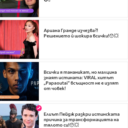
Ариана Гранде изчезва?!
Решението ѝ шокира всички!😯💥
Всички я тананикат, но малцина
знаят истината: VIRAL хитът
„Papaoutai“ всъщност не е изпят
от човек!
Елиът Пейдж разкри истинската
причина за трансформацията на
тялото си!😯💥