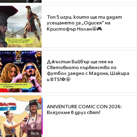
Топ 5 игри, които ще ти дадат
усещането за „Одисея“ на
Кристофър Нолан🤩🎮
Джъстин Бийбър ще пее на
Световното първенство по
футбол заедно с Мадона, Шакира
и BTS!⚽🤩
ANIVENTURE COMIC CON 2026:
Влязохме в друг свят!
08:16