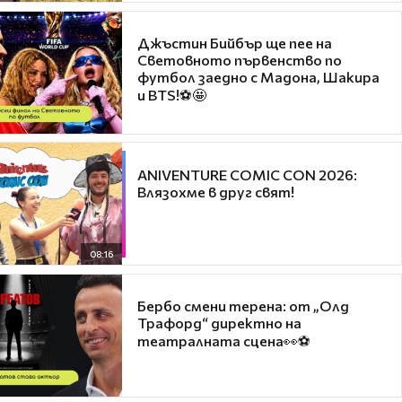
Джъстин Бийбър ще пее на
Световното първенство по
футбол заедно с Мадона, Шакира
и BTS!⚽🤩
ANIVENTURE COMIC CON 2026:
Влязохме в друг свят!
08:16
Бербо смени терена: от „Олд
Трафорд“ директно на
театралната сцена👀⚽