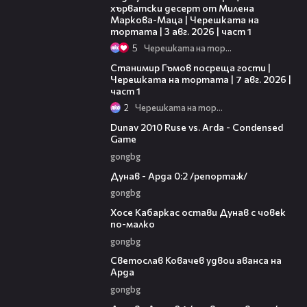
хърватски десерт от Милена
Маркова-Маца | Черешката на
тортата | 3 авг. 2026 | част 1
5
Черешката на тортата
16:22
Станимир Гъмов посреща гости |
Черешката на тортата | 7 авг. 2026 |
част 1
2
Черешката на тортата
20:01
Dunav 2010 Ruse vs. Arda - Condensed
Game
gongbg
06:10
Дунав - Арда 0:2 /репортаж/
gongbg
00:31
Хосе Кабаркас остави Дунав с човек
по-малко
gongbg
01:07
Светослав Ковачев удвои аванса на
Арда
gongbg
03:00