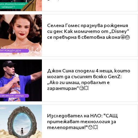
Селена Гомес празнува рождения
си ден: Как момичето от „Disney“
се превърна в световна икона🤩🎂
Джон Сина сподели 4 неща, които
могат да съсипят всяко GenZ:
„Ако ги имаш, провалът е
гарантиран“🧐💥
Изследовател на НЛО: "САЩ
притежават технология за
телепортация!"😯💥