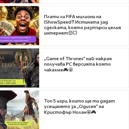
Плати ли FIFA милиони на
IShowSpeed?! Истината зад
сделката, която разтърси целия
интернет🤑💥
„Game of Thrones“ най-накрая
получава PC версията която
чакахме🎮🤩
Топ 5 игри, които ще ти дадат
усещането за „Одисея“ на
Кристофър Нолан🤩🎮