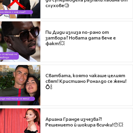
слухове🧐
Пи Диди излиза по-рано от
затвора? Новата дата вече е
факт!💥
Сватбата, която чакаше целият
свят! Кристиано Роналдо се жени!
💍🍾
Ариана Гранде изчезва?!
Решението ѝ шокира всички!😯💥