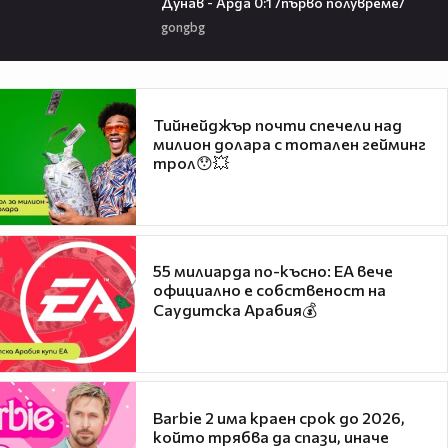
Дунав - Арда 0:1 /първо полувреме/
gongbg
Тийнейджър почти спечели над
милион долара с тотален гейминг
трол😯💥
55 милиарда по-късно: EA вече
официално е собственост на
Саудитска Арабия💰
Barbie 2 има краен срок до 2026,
който трябва да спази, иначе