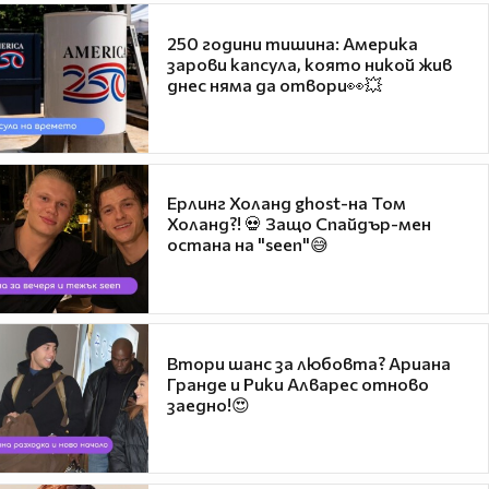
250 години тишина: Америка
зарови капсула, която никой жив
днес няма да отвори👀💥
Ерлинг Холанд ghost-на Том
Холанд?! 💀 Защо Спайдър-мен
остана на "seen"😅
Втори шанс за любовта? Ариана
Гранде и Рики Алварес отново
заедно!😍