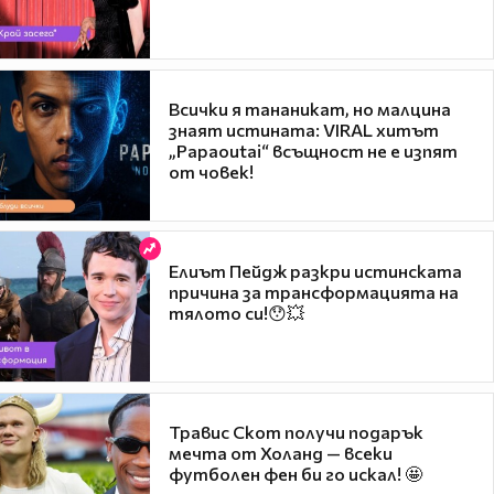
Всички я тананикат, но малцина
знаят истината: VIRAL хитът
„Papaoutai“ всъщност не е изпят
от човек!
Елиът Пейдж разкри истинската
причина за трансформацията на
тялото си!😯💥
Травис Скот получи подарък
мечта от Холанд — всеки
футболен фен би го искал! 🤩