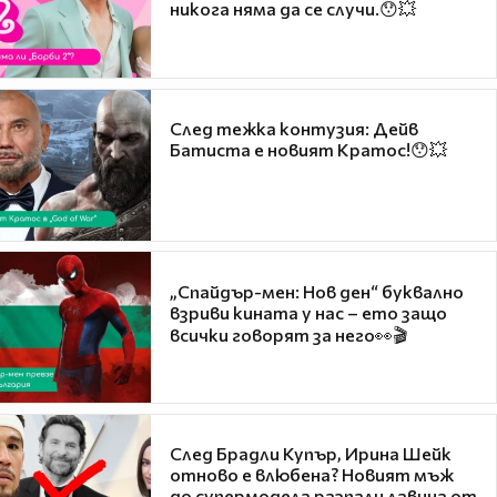
никога няма да се случи.😯💥
След тежка контузия: Дейв
Батиста е новият Кратос!😯💥
„Спайдър-мен: Нов ден“ буквално
взриви кината у нас – ето защо
всички говорят за него👀🎬
След Брадли Купър, Ирина Шейк
отново е влюбена? Новият мъж
до супермодела разпали лавина от