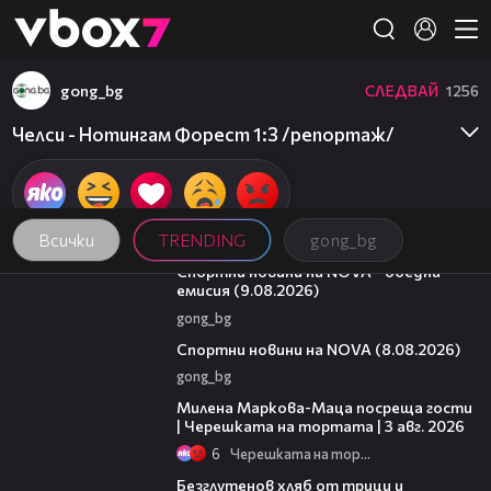
Member of
👾
gong_bg
СЛЕДВАЙ
1256
Челси - Нотингам Форест 1:3 /репортаж/
Всички
TRENDING
gong_bg
04:25
Спортни новини на NOVA - обедна
емисия (9.08.2026)
gong_bg
04:09
Спортни новини на NOVA (8.08.2026)
gong_bg
20:17
Милена Маркова-Маца посреща гости
| Черешката на тортата | 3 авг. 2026
6
Черешката на тортата
16:02
Безглутенов хляб от трици и