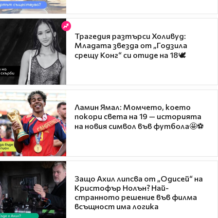
Трагедия разтърси Холивуд:
Младата звезда от „Годзила
срещу Конг“ си отиде на 18🕊️
Ламин Ямал: Момчето, което
покори света на 19 — историята
на новия символ във футбола🤩⚽
Защо Ахил липсва от „Одисей“ на
Кристофър Нолън? Най-
странното решение във филма
всъщност има логика