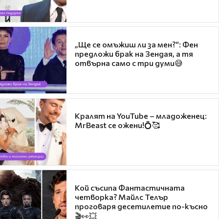
„Ще се омъжиш ли за мен?“: Фен
предложи брак на Зендая, а тя
отвърна само с три думи😅
Кралят на YouTube – младоженец:
MrBeast се ожени!💍🥰
Кой съсипа Фантастичната
четворка? Майлс Телър
проговаря десетилетие по-късно
🎬👀💥