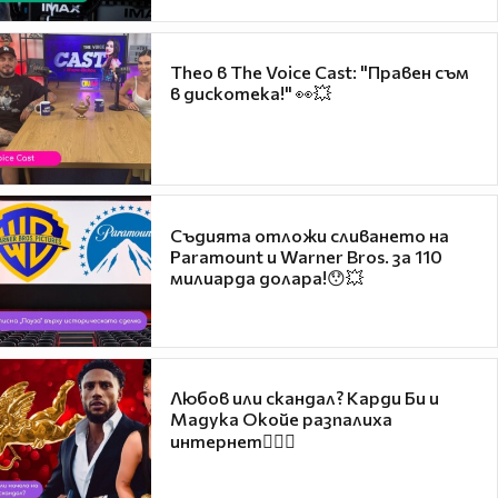
Theo в The Voice Cast: "Правен съм
в дискотека!" 👀💥
Съдията отложи сливането на
Paramount и Warner Bros. за 110
милиарда долара!😯💥
Любов или скандал? Карди Би и
Мадука Окойе разпалиха
интернет❤️‍🔥🔥