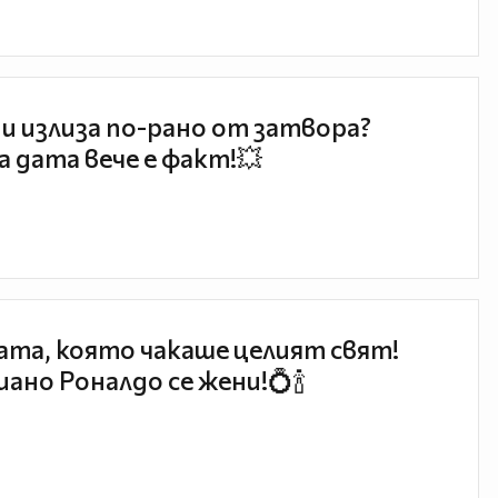
и излиза по-рано от затвора?
 дата вече е факт!💥
та, която чакаше целият свят!
ано Роналдо се жени!💍🍾