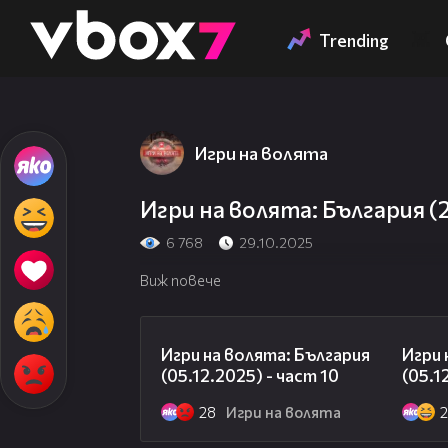
Member of
👾
Trending
Игри на волята
Игри на волята: България (2
6 768
29.10.2025
Виж повече
10:11
Игри на волята: България
Игри 
(05.12.2025) - част 10
(05.1
28
Игри на волята