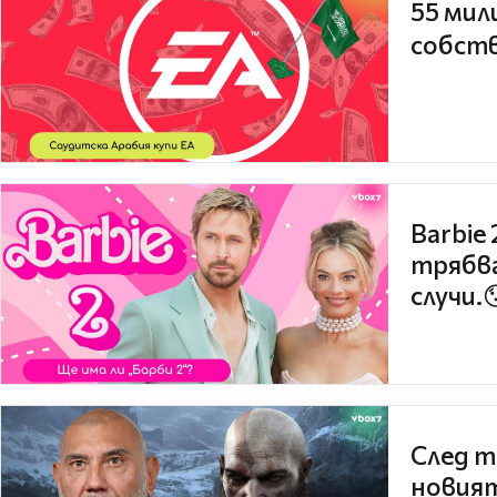
55 мил
собств
Barbie
трябва
случи.
След т
новият