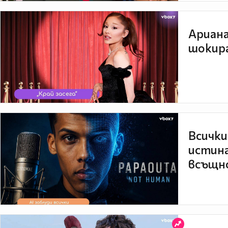
Ариана
шокира
Всички
истина
всъщно