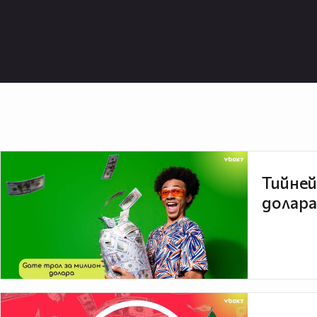
Тийней
долара