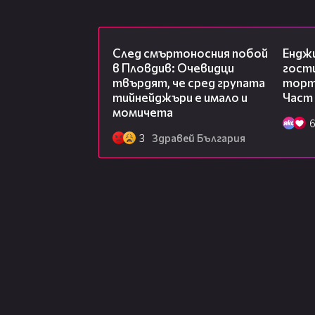
09:32
След смъртоносния побой
Ендж
в Пловдив: Очевидци
гости
твърдят, че сред групата
торта
тийнейджъри е имало и
Част
момичета
3
Здравей България