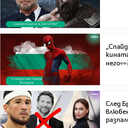
„Спайд
кината
него👀
След Б
влюбен
разпал