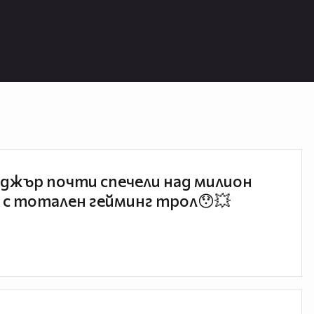
джър почти спечели над милион
 с тотален гейминг трол😯💥