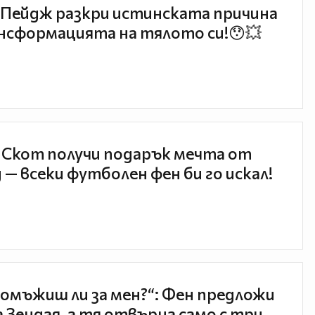
Пейдж разкри истинската причина
нсформацията на тялото си!😯💥
 Скот получи подарък мечта от
 — всеки футболен фен би го искал!
 омъжиш ли за мен?“: Фен предложи
а Зендая, а тя отвърна само с три