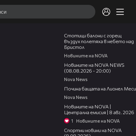
01:47
Стотици балони с горещ
въздух полетяха в небето над
Бристол
Новините на NOVA
22:47
Новините на NOVA NEWS
(08.08.2026 - 20:00)
Nova News
04:21
Почина бащата на Лионел Меси
Nova News
29:15
Новините на NOVA |
Централна емисия | 8 авг. 2026
1
Новините на NOVA
04:09
Спортни новини на NOVA
(8.08.2026)