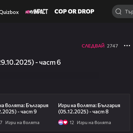
Quizbox
СЛЕДВАЙ
2747
9.10.2025) - част 6
13:57
15:48
на волята: България
Игри на волята: България
2.2025) - част 9
(05.12.2025) - част 8
27
Игри на волята
12
Игри на волята