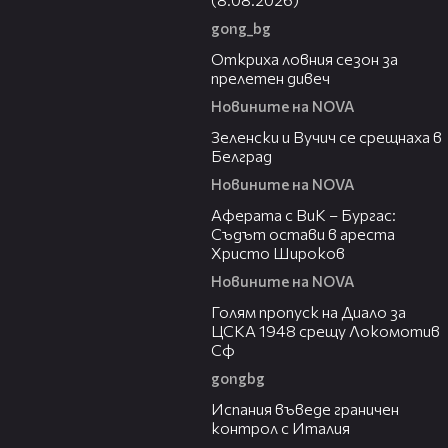
gong_bg
02:01
Откриха ловния сезон за
прелетен дивеч
Новините на NOVA
00:53
Зеленски и Вучич се срещнаха в
Белград
Новините на NOVA
01:19
Аферата с ВиК – Бургас:
Съдът остави в ареста
Христо Широков
Новините на NOVA
01:02
Голям пропуск на Диало за
ЦСКА 1948 срещу Локомотив
Сф
gongbg
00:50
Испания въведе граничен
контрол с Италия