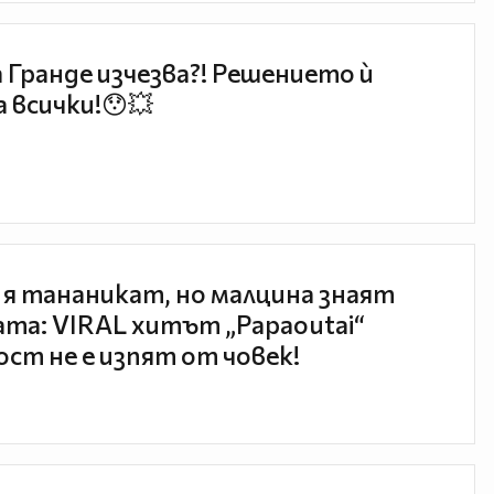
 Гранде изчезва?! Решението ѝ
 всички!😯💥
 я тананикат, но малцина знаят
та: VIRAL хитът „Papaoutai“
ст не е изпят от човек!