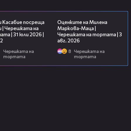
16:45
14:06
и Касабие посреща
Оценките на Милена
 | Черешката на
Маркова-Маца |
та | 31 юли 2026 |
Черешката на тортата | 3
 2
авг. 2026
6
Черешката на
8
Черешката на
тортата
тортата