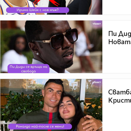
Пи Дид
Новата
Сватба
Кристи