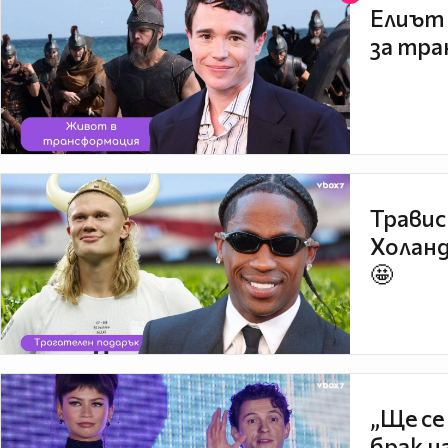
Елиът 
за тра
Травис
Холанд
🤩
„Ще се
брак н