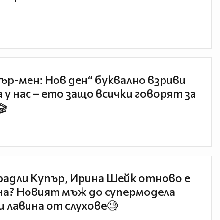
ър-мен: Нов ден“ буквално взриви
 у нас – ето защо всички говорят за
🎬
радли Купър, Ирина Шейк отново е
а? Новият мъж до супермодела
и лавина от слухове🧐