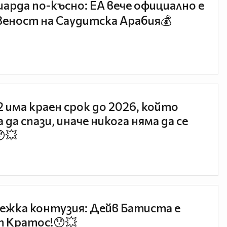
иарда по-късно: EA вече официално е
еност на Саудитска Арабия💰
 2 има краен срок до 2026, който
 да спази, иначе никога няма да се
😯💥
ежка контузия: Дейв Батиста е
 Кратос!😯💥