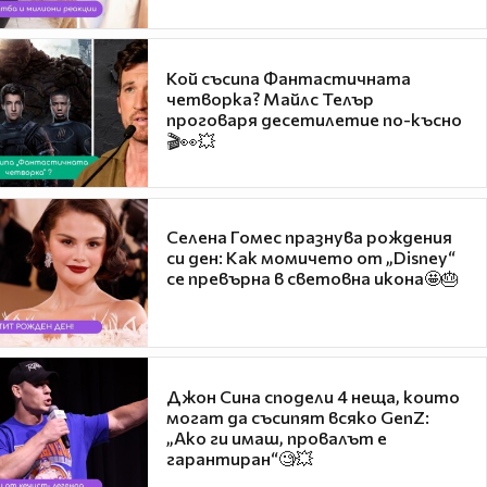
Кой съсипа Фантастичната
четворка? Майлс Телър
проговаря десетилетие по-късно
🎬👀💥
Селена Гомес празнува рождения
си ден: Как момичето от „Disney“
се превърна в световна икона🤩🎂
Джон Сина сподели 4 неща, които
могат да съсипят всяко GenZ:
„Ако ги имаш, провалът е
гарантиран“🧐💥