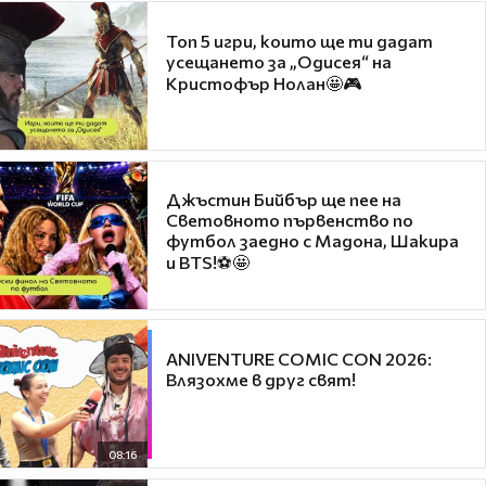
Топ 5 игри, които ще ти дадат
усещането за „Одисея“ на
Кристофър Нолан🤩🎮
Джъстин Бийбър ще пее на
Световното първенство по
футбол заедно с Мадона, Шакира
и BTS!⚽🤩
ANIVENTURE COMIC CON 2026:
Влязохме в друг свят!
08:16