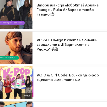
Втори шанс за любовта? Ариана
Гранде и Рики Алварес отново
заедно!😍
VESSOU влиза в света на онлайн
сериалите с „Кварталът на
Реджо“ 🤩🎬
VOID & Girl Code: Всичко за K-pop
сцената и мечтите им
07:50