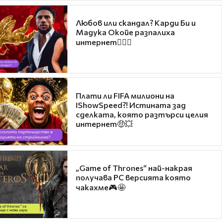
Любов или скандал? Карди Би и
Мадука Окойе разпалиха
интернет❤️‍🔥🔥
Плати ли FIFA милиони на
IShowSpeed?! Истината зад
сделката, която разтърси целия
интернет🤑💥
„Game of Thrones“ най-накрая
получава PC версията която
чакахме🎮🤩