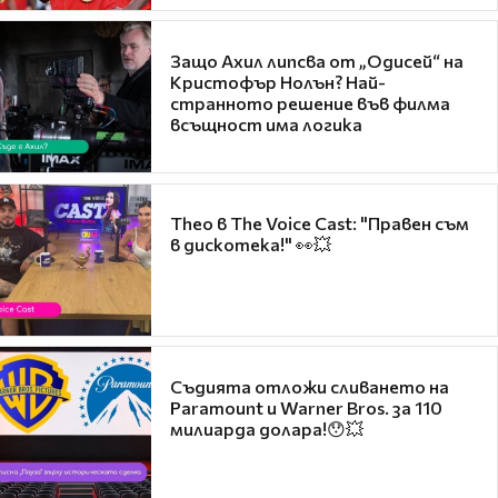
Защо Ахил липсва от „Одисей“ на
Кристофър Нолън? Най-
странното решение във филма
всъщност има логика
Theo в The Voice Cast: "Правен съм
в дискотека!" 👀💥
Съдията отложи сливането на
Paramount и Warner Bros. за 110
милиарда долара!😯💥