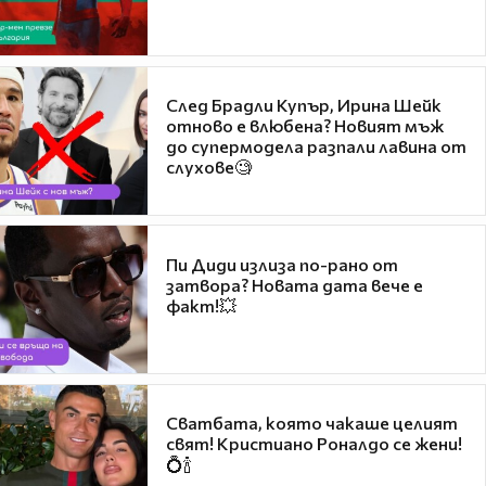
След Брадли Купър, Ирина Шейк
отново е влюбена? Новият мъж
до супермодела разпали лавина от
слухове🧐
Пи Диди излиза по-рано от
затвора? Новата дата вече е
факт!💥
Сватбата, която чакаше целият
свят! Кристиано Роналдо се жени!
💍🍾