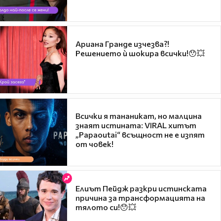
Ариана Гранде изчезва?!
Решението ѝ шокира всички!😯💥
Всички я тананикат, но малцина
знаят истината: VIRAL хитът
„Papaoutai“ всъщност не е изпят
от човек!
Елиът Пейдж разкри истинската
причина за трансформацията на
тялото си!😯💥