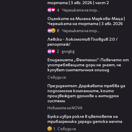
тортата | 3 авг. 2026 | част 2
4
Черешката на тортата
14:06
Оценките на Милена Маркова-Маца |
Черешката на тортата | 3 авг. 2026
8
Черешката на тортата
06:10
Левски - Локомотив Пловдив 2:0 /
репортаж/
2
gongbg
13:48
Епидемията „Фентанил”: Повечето от
употребяващите дори не знаят, че
купуват синтетичния опиоид
Събуди се
07:12
Президентът: Държавата трябва да
подпомогне компаниите, които
произвеждат дронове и антидрон
системи
Новините на NOVA
05:08
Булка избра рокля в цветовете на
трибагреника заради детска мечта
1
Събуди се
11:27