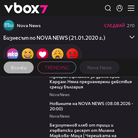
Member of
👾
Nova News
СЛЕДВАЙ
270
Бизнесът по NOVA NEWS (21.01.2020 г.)
Всички
TRENDING
Nova News
01:48
Адмирал Ефтимов за дрона край
Кардам: Няма преднамерени действия
срещу България
Nova News
22:47
Новините на NOVA NEWS (08.08.2026 -
20:00)
Nova News
15:35
Безглутенов хляб от трици и
хърватски десерт от Милена
Маркова-Маца | Черешката на