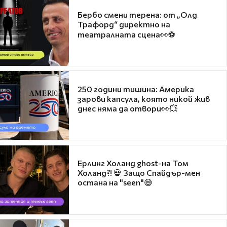
Бербо смени терена: от „Олд
Трафорд“ директно на
театралната сцена👀⚽
250 години тишина: Америка
зарови капсула, която никой жив
днес няма да отвори👀💥
Ерлинг Холанд ghost-на Том
Холанд?! 💀 Защо Спайдър-мен
остана на "seen"😅