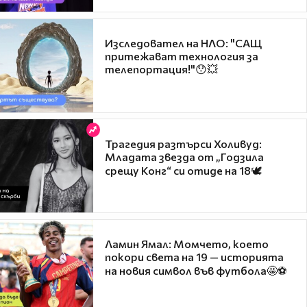
Изследовател на НЛО: "САЩ
притежават технология за
телепортация!"😯💥
Трагедия разтърси Холивуд:
Младата звезда от „Годзила
срещу Конг“ си отиде на 18🕊️
Ламин Ямал: Момчето, което
покори света на 19 — историята
на новия символ във футбола🤩⚽