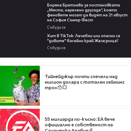
Боряна Братоева за постановката
„Място, наречено другаде“, която
феновете могат да видят на 21 август
на София Съмър Фест
Събуди се
05:33
Хит в TikTok: Лечебни или опасни са
"дивите" басейни край Железница?
Събуди се
Тийнейджър почти спечели над
милион долара с тотален гейминг
трол😯💥
55 милиарда по-късно: EA вече
официално е собственост на
Саудитска Арабия💰