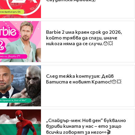
Barbie 2 има краен срок до 2026,
който трябва да спази, иначе
никога няма да се случи.😯💥
След тежка контузия: Дейв
Батиста е новият Кратос!😯💥
„Спайдър-мен: Нов ден“ буквално
взриви кината у нас – ето защо
всички говорят за него👀🎬