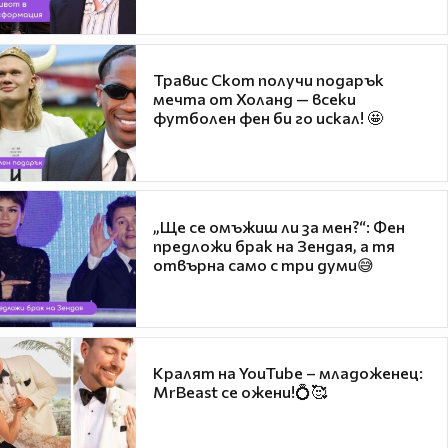
Травис Скот получи подарък
мечта от Холанд — всеки
футболен фен би го искал! 🤩
„Ще се омъжиш ли за мен?“: Фен
предложи брак на Зендая, а тя
отвърна само с три думи😅
Кралят на YouTube – младоженец:
MrBeast се ожени!💍🥰