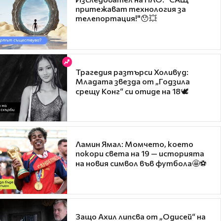
притежават технология за
телепортация!"😯💥
Трагедия разтърси Холивуд:
Младата звезда от „Годзила
срещу Конг“ си отиде на 18🕊️
Ламин Ямал: Момчето, което
покори света на 19 — историята
на новия символ във футбола🤩⚽
Защо Ахил липсва от „Одисей“ на