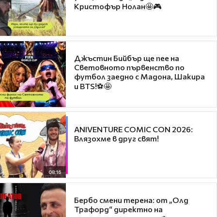
Кристофър Нолан🤩🎮
Джъстин Бийбър ще пее на
Световното първенство по
футбол заедно с Мадона, Шакира
и BTS!⚽🤩
ANIVENTURE COMIC CON 2026:
Влязохме в друг свят!
08:16
Бербо смени терена: от „Олд
Трафорд“ директно на