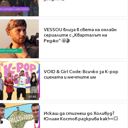
VESSOU влиза в света на онлайн
сериалите с „Кварталът на
Реджо“ 🤩🎬
VOID & Girl Code: Всичко за K-pop
сцената и мечтите им
07:50
Искаш да стигнеш до Холивуд?
Юлиан Костов разкрива как!👀💥