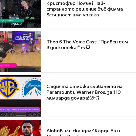
Кристофър Нолън? Най-
странното решение във филма
всъщност има логика
Theo в The Voice Cast: "Правен съм
в дискотека!" 👀💥
Съдията отложи сливането на
Paramount и Warner Bros. за 110
милиарда долара!😯💥
Любов или скандал? Карди Би и