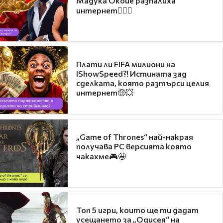
Мадука Окойе разпалиха
интернет❤️‍🔥🔥
Плати ли FIFA милиони на
IShowSpeed?! Истината зад
сделката, която разтърси целия
интернет🤑💥
„Game of Thrones“ най-накрая
получава PC версията която
чакахме🎮🤩
Топ 5 игри, които ще ти дадат
усещането за „Одисея“ на