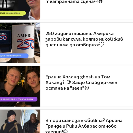
театралната сцена👀⚽
250 години тишина: Америка
зарови капсула, която никой жив
днес няма да отвори👀💥
Ерлинг Холанд ghost-на Том
Холанд?! 💀 Защо Спайдър-мен
остана на "seen"😅
Втори шанс за любовта? Ариана
Гранде и Рики Алварес отново
заедно!😍