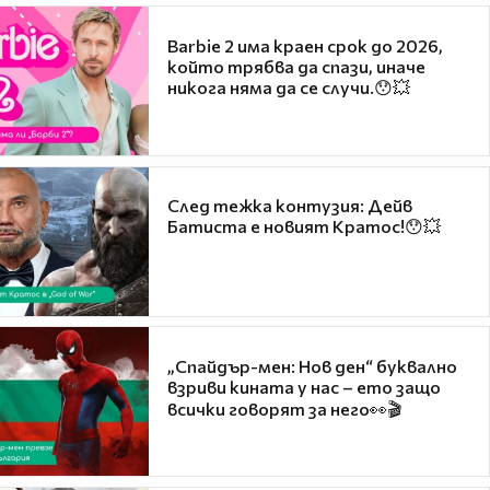
Barbie 2 има краен срок до 2026,
който трябва да спази, иначе
никога няма да се случи.😯💥
След тежка контузия: Дейв
Батиста е новият Кратос!😯💥
„Спайдър-мен: Нов ден“ буквално
взриви кината у нас – ето защо
всички говорят за него👀🎬