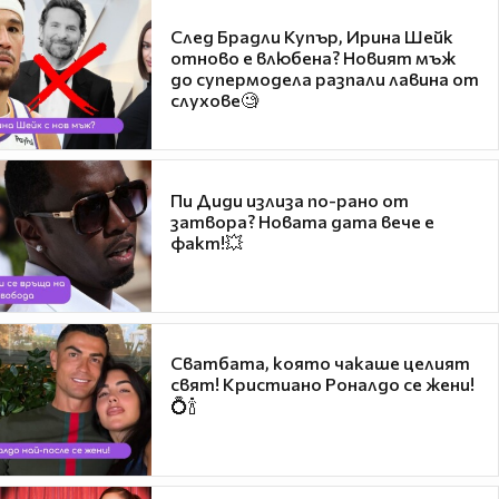
След Брадли Купър, Ирина Шейк
отново е влюбена? Новият мъж
до супермодела разпали лавина от
слухове🧐
Пи Диди излиза по-рано от
затвора? Новата дата вече е
факт!💥
Сватбата, която чакаше целият
свят! Кристиано Роналдо се жени!
💍🍾