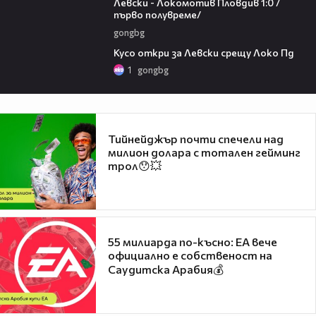
Левски - Локомотив Пловдив 1:0 /
първо полувреме/
gongbg
01:07
Кусо откри за Левски срещу Локо Пд
1
gongbg
Тийнейджър почти спечели над
милион долара с тотален гейминг
трол😯💥
55 милиарда по-късно: EA вече
официално е собственост на
Саудитска Арабия💰