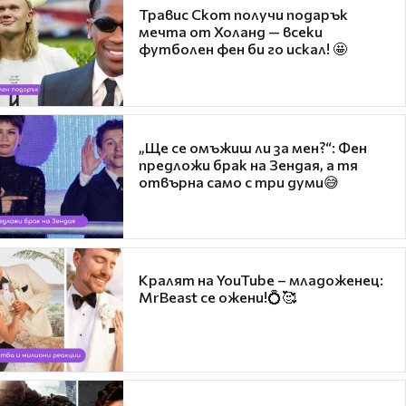
Травис Скот получи подарък
мечта от Холанд — всеки
футболен фен би го искал! 🤩
„Ще се омъжиш ли за мен?“: Фен
предложи брак на Зендая, а тя
отвърна само с три думи😅
Кралят на YouTube – младоженец:
MrBeast се ожени!💍🥰