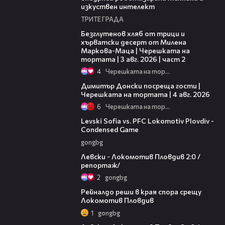
изкуствен интелект
ТРИТЕ ГРАДА
15:35
Безглутенов хляб от трици и
хърватски десерт от Милена
Маркова-Маца | Черешката на
тортата | 3 авг. 2026 | част 2
4
Черешката на тортата
17:43
Димитър Донски посреща гости |
Черешката на тортата | 4 авг. 2026
6
Черешката на тортата
20:09
Levski Sofia vs. PFC Lokomotiv Plovdiv -
Condensed Game
gongbg
06:10
Левски - Локомотив Пловдив 2:0 /
репортаж/
2
gongbg
01:14
Рейналдо реши в края спора срещу
Локомотив Пловдив
1
gongbg
02:57