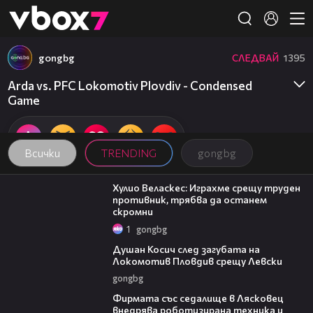
Member of
👾
gongbg
СЛЕДВАЙ
1395
Arda vs. PFC Lokomotiv Plovdiv - Condensed
Game
Всички
TRENDING
gongbg
07:38
Хулио Веласкес: Играхме срещу труден
противник, трябва да останем
скромни
1
gongbg
03:47
Душан Косич след загубата на
Локомотив Пловдив срещу Левски
gongbg
00:06
Фирмата със седалище в Лясковец
внедрява роботизирана техника и