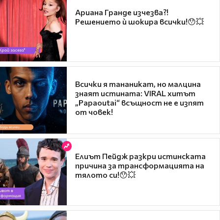
Ариана Гранде изчезва?!
Решението ѝ шокира всички!😯💥
Всички я тананикат, но малцина
знаят истината: VIRAL хитът
„Papaoutai“ всъщност не е изпят
от човек!
Елиът Пейдж разкри истинската
причина за трансформацията на
тялото си!😯💥