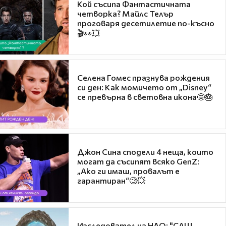
Кой съсипа Фантастичната
четворка? Майлс Телър
проговаря десетилетие по-късно
🎬👀💥
Селена Гомес празнува рождения
си ден: Как момичето от „Disney“
се превърна в световна икона🤩🎂
Джон Сина сподели 4 неща, които
могат да съсипят всяко GenZ:
„Ако ги имаш, провалът е
гарантиран“🧐💥
Изследовател на НЛО: "САЩ