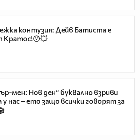
ежка контузия: Дейв Батиста е
 Кратос!😯💥
ър-мен: Нов ден“ буквално взриви
 у нас – ето защо всички говорят за
🎬