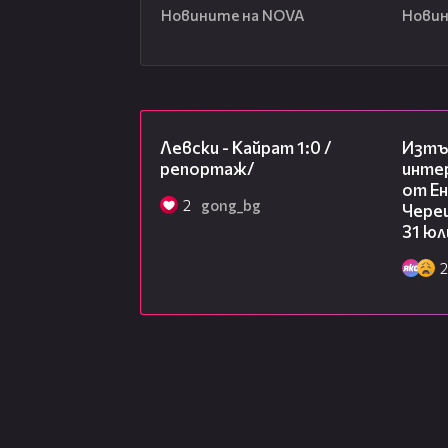
Новините на NOVA
Новин
05:57
Левски - Кайрат 1:0 /
Изтъ
репортаж/
инте
от Ен
2
gong_bg
Чере
31 юл
2