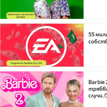
55 мил
собств
Barbie
трябва
случи.