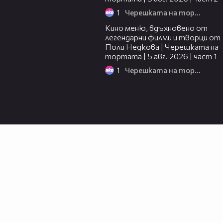
1
Черешката на тортата
15:39
Кино меню, вдъхновено от
легендарни филми и творци от
Поли Недкова | Черешката на
тортата | 5 авг. 2026 | част 1
1
Черешката на тортата