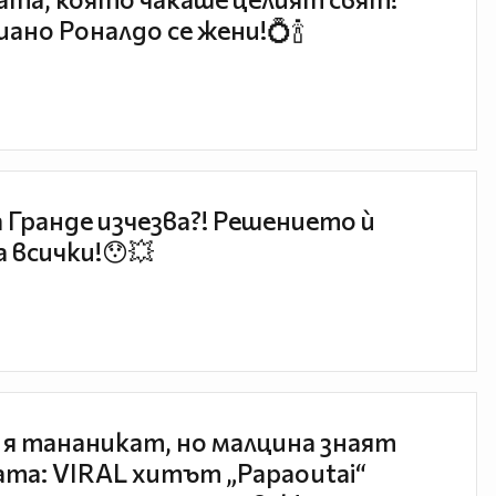
ано Роналдо се жени!💍🍾
 Гранде изчезва?! Решението ѝ
 всички!😯💥
 я тананикат, но малцина знаят
та: VIRAL хитът „Papaoutai“