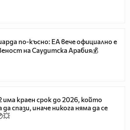
иарда по-късно: EA вече официално е
еност на Саудитска Арабия💰
 2 има краен срок до 2026, който
 да спази, иначе никога няма да се
😯💥