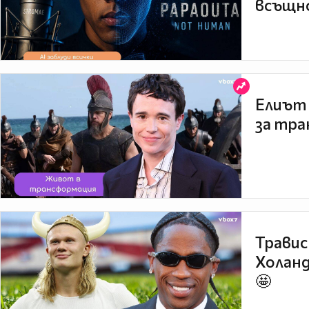
всъщно
Елиът 
за тра
Травис
Холанд
🤩