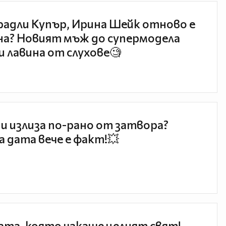
радли Купър, Ирина Шейк отново е
а? Новият мъж до супермодела
и лавина от слухове🧐
и излиза по-рано от затвора?
 дата вече е факт!💥
та, която чакаше целият свят!