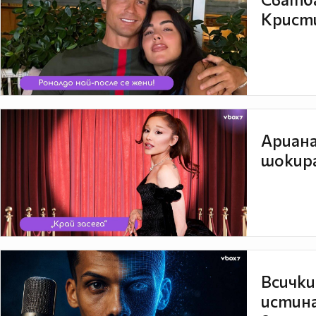
Кристи
Ариана
шокира
Всички
истина