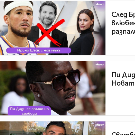
След Б
влюбен
разпал
Пи Дид
Новата
Сватба