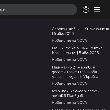
03:37
Спортни новини | Късна емисия
| 5 авг. 2026
Новините на NOVA
20:06
Новините на NOVA | Лятна
късна емисия | 5 авг. 2026
Новините на NOVA
01:14
Най-малко 21 жертви и
десетки ранени при нови
масирани удари в Украйна
Новините на NOVA
01:06
Мъж почина след жесток
побой в Пловдив
Новините на NOVA
00:39
Властите в САЩ разследват