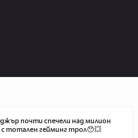
джър почти спечели над милион
 с тотален гейминг трол😯💥