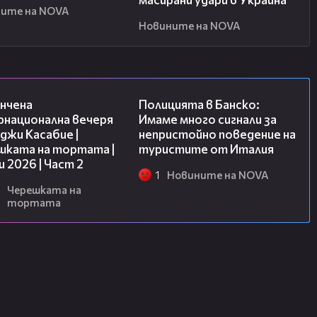
ите на NOVA
Новините на NOVA
18:08
05:31
нчена
Полицията в Банско:
рнационална вечеря
Имаме много сигнали за
джи Касабие |
непристойно поведение на
шката на тортата |
туристите от Италия
и 2026 | Част 2
1
Новините на NOVA
Черешката на
тортата