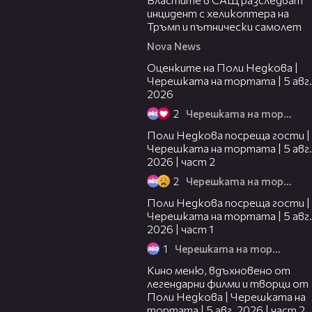
инцидент с хеликоптера на
Тръмп и пътнически самолет
Nova News
02:09
Оценките на Поли Недкова |
Черешката на тортата | 5 авг.
2026
2
Черешката на тортата
13:03
Поли Недкова посреща гости |
Черешката на тортата | 5 авг.
2026 | част 2
2
Черешката на тортата
19:25
Поли Недкова посреща гости |
Черешката на тортата | 5 авг.
2026 | част 1
1
Черешката на тортата
15:31
Кино меню, вдъхновено от
легендарни филми и творци от
Поли Недкова | Черешката на
тортата | 5 авг. 2026 | част 2