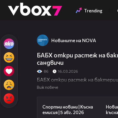
Member of
👾
Trending
Новините на NOVA
БАБХ откри растеж на бакт
сандвичи
86
16.03.2026
БАБХ откри растеж на бактерии 
Виж повече
03:37
Спортни новини | Късна
Нови
емисия | 5 авг. 2026
късна