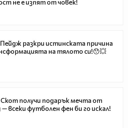
ст не е изпят от човек!
Пейдж разкри истинската причина
нсформацията на тялото си!😯💥
 Скот получи подарък мечта от
 — всеки футболен фен би го искал!