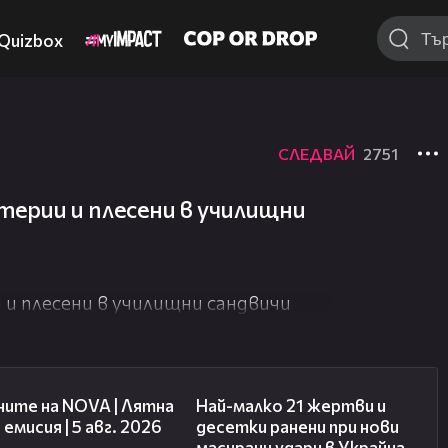
Quizbox
СЛЕДВАЙ
2751
ерии и плесени в училищни
и плесени в училищни сандвичи
20:06
01:14
ните на NOVA | Лятна
Най-малко 21 жертви и
 емисия | 5 авг. 2026
десетки ранени при нови
масирани удари в Украйна