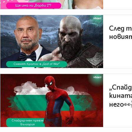
След т
новият
„Спайд
кината
него👀