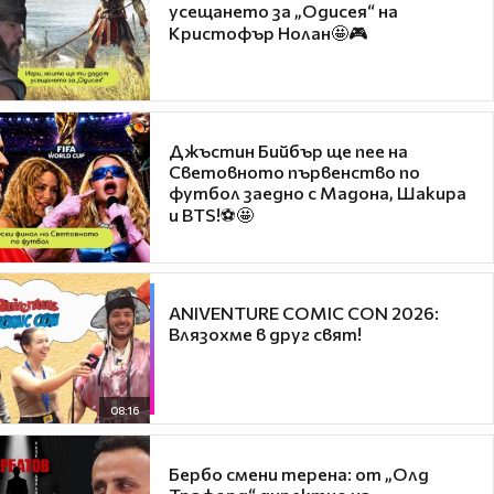
усещането за „Одисея“ на
Кристофър Нолан🤩🎮
Джъстин Бийбър ще пее на
Световното първенство по
футбол заедно с Мадона, Шакира
и BTS!⚽🤩
ANIVENTURE COMIC CON 2026:
Влязохме в друг свят!
08:16
Бербо смени терена: от „Олд