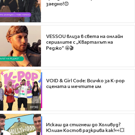
заедно!😍
VESSOU влиза в света на онлайн
сериалите с „Кварталът на
Реджо“ 🤩🎬
VOID & Girl Code: Всичко за K-pop
сцената и мечтите им
07:50
Искаш да стигнеш до Холивуд?
Юлиан Костов разкрива как!👀💥