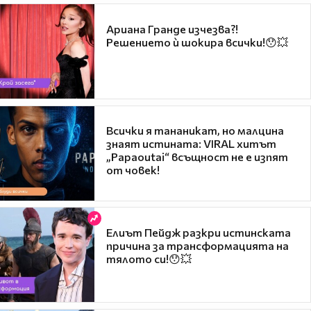
Ариана Гранде изчезва?!
Решението ѝ шокира всички!😯💥
Всички я тананикат, но малцина
знаят истината: VIRAL хитът
„Papaoutai“ всъщност не е изпят
от човек!
Елиът Пейдж разкри истинската
причина за трансформацията на
тялото си!😯💥