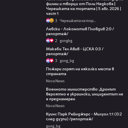
филми и творци от Поли Недкова |
Черешката на тортата | 5 авг. 2026 |
част 1
3
Черешката на тортата
06:10
Левски - Локомотив Пловдив 2:0 /
репортаж/
2
gongbg
09:11
Макаби Тел Авив - ЦСКА 0:3 /
репортаж/
3
gong_bg
00:31
Пожари горят на няколко места в
страната
Nova News
00:23
Военното министерство: Дронът
вероятно е украински, инцидентът не
е преднамерен
Nova News
08:50
Куинс Парк Рейнджърс - Милуол 1:1 (0:2
след дузпи) /репортаж/
gong_bg