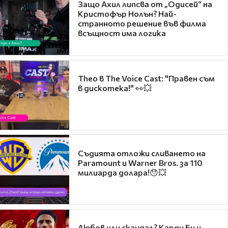
Защо Ахил липсва от „Одисей“ на
Кристофър Нолън? Най-
странното решение във филма
всъщност има логика
Theo в The Voice Cast: "Правен съм
в дискотека!" 👀💥
Съдията отложи сливането на
Paramount и Warner Bros. за 110
милиарда долара!😯💥
Любов или скандал? Карди Би и