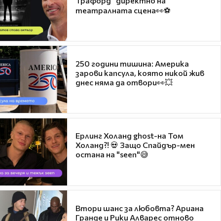
Трафорд“ директно на
театралната сцена👀⚽
250 години тишина: Америка
зарови капсула, която никой жив
днес няма да отвори👀💥
Ерлинг Холанд ghost-на Том
Холанд?! 💀 Защо Спайдър-мен
остана на "seen"😅
Втори шанс за любовта? Ариана
Гранде и Рики Алварес отново