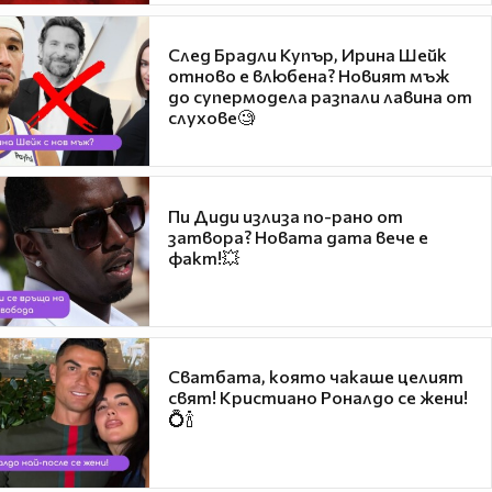
След Брадли Купър, Ирина Шейк
отново е влюбена? Новият мъж
до супермодела разпали лавина от
слухове🧐
Пи Диди излиза по-рано от
затвора? Новата дата вече е
факт!💥
Сватбата, която чакаше целият
свят! Кристиано Роналдо се жени!
💍🍾