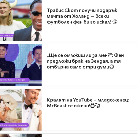
Травис Скот получи подарък
мечта от Холанд — всеки
футболен фен би го искал! 🤩
„Ще се омъжиш ли за мен?“: Фен
предложи брак на Зендая, а тя
отвърна само с три думи😅
Кралят на YouTube – младоженец:
MrBeast се ожени!💍🥰