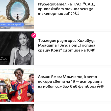
Изследовател на НЛО: "САЩ
притежават технология за
телепортация!"😯💥
Трагедия разтърси Холивуд:
Младата звезда от „Годзила
срещу Конг“ си отиде на 18🕊️
Ламин Ямал: Момчето, което
покори света на 19 — историята
на новия символ във футбола🤩⚽