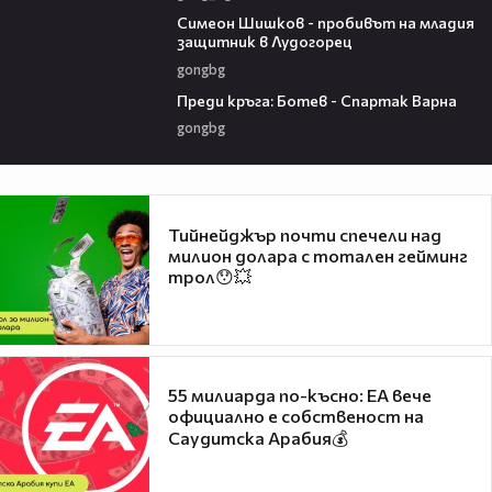
03:07
Симеон Шишков - пробивът на младия
защитник в Лудогорец
gongbg
05:30
Преди кръга: Ботев - Спартак Варна
gongbg
Тийнейджър почти спечели над
милион долара с тотален гейминг
трол😯💥
55 милиарда по-късно: EA вече
официално е собственост на
Саудитска Арабия💰