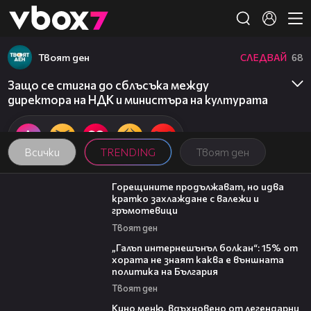
Member of
👾
Твоят ден
СЛЕДВАЙ
68
Защо се стигна до сблъсъка между
директора на НДК и министъра на културата
Всички
TRENDING
Твоят ден
02:31
Горещините продължават, но идва
кратко захлаждане с валежи и
гръмотевици
Твоят ден
08:08
„Галъп интернешънъл болкан“: 15% от
хората не знаят каква е външната
политика на България
Твоят ден
15:39
Кино меню, вдъхновено от легендарни