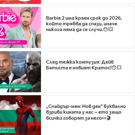
Barbie 2 има краен срок до 2026,
който трябва да спази, иначе
никога няма да се случи.😯💥
След тежка контузия: Дейв
Батиста е новият Кратос!😯💥
„Спайдър-мен: Нов ден“ буквално
взриви кината у нас – ето защо
всички говорят за него👀🎬