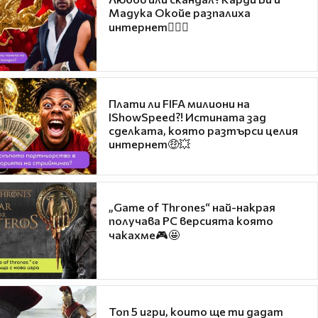
Мадука Окойе разпалиха
интернет❤️‍🔥🔥
Плати ли FIFA милиони на
IShowSpeed?! Истината зад
сделката, която разтърси целия
интернет🤑💥
„Game of Thrones“ най-накрая
получава PC версията която
чакахме🎮🤩
Топ 5 игри, които ще ти дадат