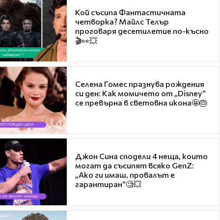
Кой съсипа Фантастичната
четворка? Майлс Телър
проговаря десетилетие по-късно
🎬👀💥
Селена Гомес празнува рождения
си ден: Как момичето от „Disney“
се превърна в световна икона🤩🎂
Джон Сина сподели 4 неща, които
могат да съсипят всяко GenZ:
„Ако ги имаш, провалът е
гарантиран“🧐💥