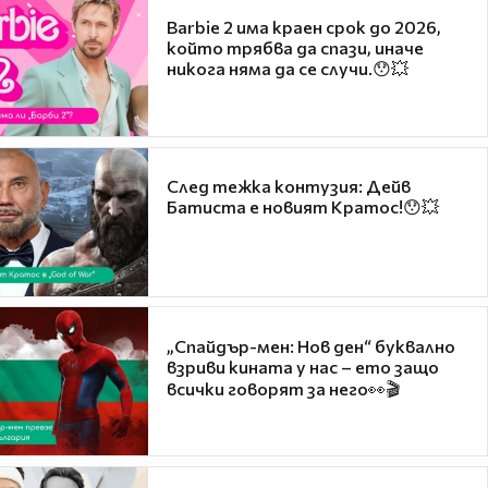
Barbie 2 има краен срок до 2026,
който трябва да спази, иначе
никога няма да се случи.😯💥
След тежка контузия: Дейв
Батиста е новият Кратос!😯💥
„Спайдър-мен: Нов ден“ буквално
взриви кината у нас – ето защо
всички говорят за него👀🎬