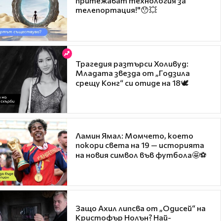
притежават технология за
телепортация!"😯💥
Трагедия разтърси Холивуд:
Младата звезда от „Годзила
срещу Конг“ си отиде на 18🕊️
Ламин Ямал: Момчето, което
покори света на 19 — историята
на новия символ във футбола🤩⚽
Защо Ахил липсва от „Одисей“ на
Кристофър Нолън? Най-