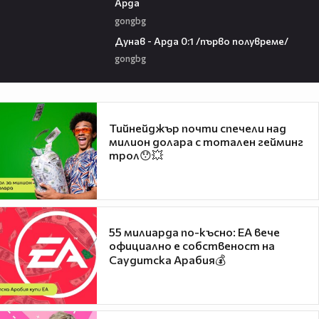
Арда
gongbg
03:00
Дунав - Арда 0:1 /първо полувреме/
gongbg
Тийнейджър почти спечели над
милион долара с тотален гейминг
трол😯💥
55 милиарда по-късно: EA вече
официално е собственост на
Саудитска Арабия💰