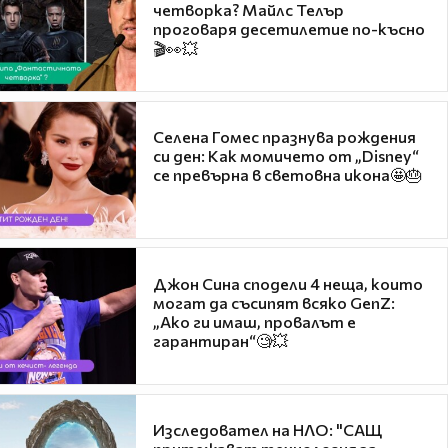
четворка? Майлс Телър
проговаря десетилетие по-късно
🎬👀💥
Селена Гомес празнува рождения
си ден: Как момичето от „Disney“
се превърна в световна икона🤩🎂
Джон Сина сподели 4 неща, които
могат да съсипят всяко GenZ:
„Ако ги имаш, провалът е
гарантиран“🧐💥
Изследовател на НЛО: "САЩ