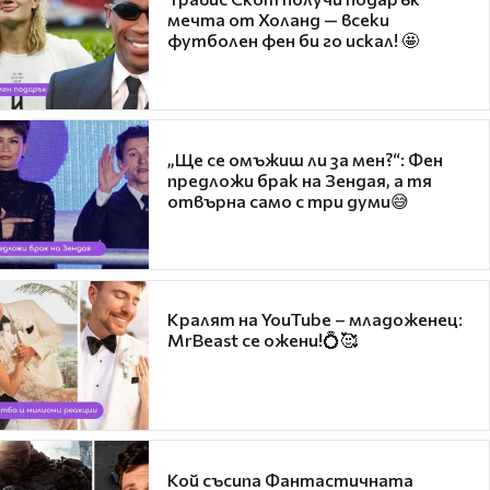
мечта от Холанд — всеки
футболен фен би го искал! 🤩
„Ще се омъжиш ли за мен?“: Фен
предложи брак на Зендая, а тя
отвърна само с три думи😅
Кралят на YouTube – младоженец:
MrBeast се ожени!💍🥰
Кой съсипа Фантастичната