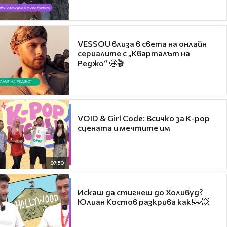
VESSOU влиза в света на онлайн
сериалите с „Кварталът на
Реджо“ 🤩🎬
VOID & Girl Code: Всичко за K-pop
сцената и мечтите им
07:50
Искаш да стигнеш до Холивуд?
Юлиан Костов разкрива как!👀💥