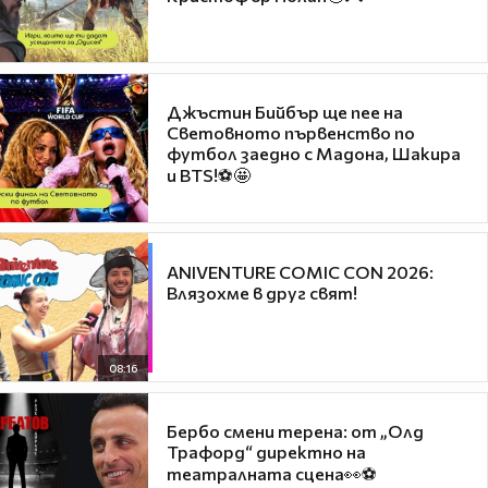
Джъстин Бийбър ще пее на
Световното първенство по
футбол заедно с Мадона, Шакира
и BTS!⚽🤩
ANIVENTURE COMIC CON 2026:
Влязохме в друг свят!
08:16
Бербо смени терена: от „Олд
Трафорд“ директно на
театралната сцена👀⚽