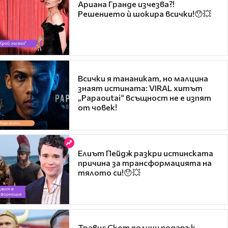
Ариана Гранде изчезва?!
Решението ѝ шокира всички!😯💥
Всички я тананикат, но малцина
знаят истината: VIRAL хитът
„Papaoutai“ всъщност не е изпят
от човек!
Елиът Пейдж разкри истинската
причина за трансформацията на
тялото си!😯💥
Травис Скот получи подарък