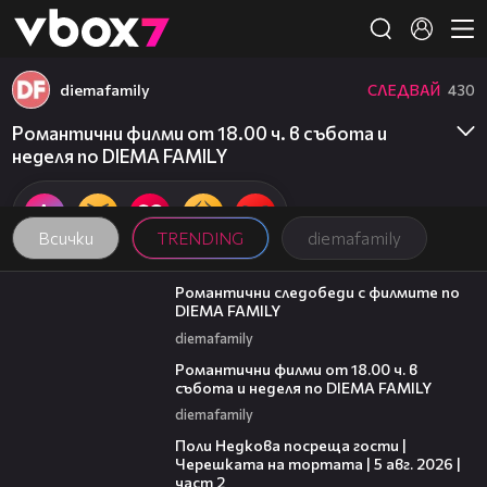
Member of
👾
diemafamily
СЛЕДВАЙ
430
Романтични филми от 18.00 ч. в събота и
неделя по DIEMA FAMILY
Всички
TRENDING
diemafamily
00:31
Романтични следобеди с филмите по
DIEMA FAMILY
diemafamily
00:36
Романтични филми от 18.00 ч. в
събота и неделя по DIEMA FAMILY
diemafamily
13:03
Поли Недкова посреща гости |
Черешката на тортата | 5 авг. 2026 |
част 2