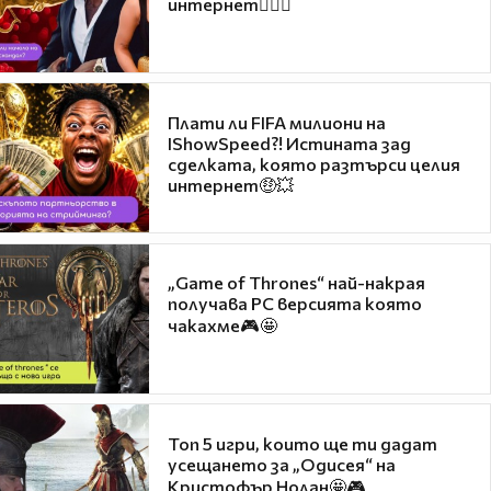
интернет❤️‍🔥🔥
Плати ли FIFA милиони на
IShowSpeed?! Истината зад
сделката, която разтърси целия
интернет🤑💥
„Game of Thrones“ най-накрая
получава PC версията която
чакахме🎮🤩
Топ 5 игри, които ще ти дадат
усещането за „Одисея“ на
Кристофър Нолан🤩🎮