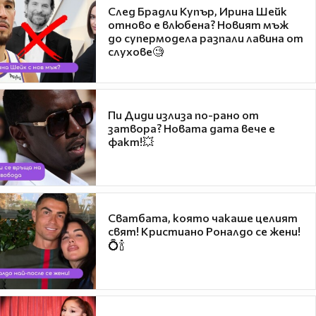
След Брадли Купър, Ирина Шейк
отново е влюбена? Новият мъж
до супермодела разпали лавина от
слухове🧐
Пи Диди излиза по-рано от
затвора? Новата дата вече е
факт!💥
Сватбата, която чакаше целият
свят! Кристиано Роналдо се жени!
💍🍾