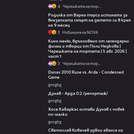
4
Черешката на тортата
03:09
Родилка от Варна търси истината за
внезапната смърт на детето си в края
на 9 месец
3
Новините на NOVA
15:39
Кино меню, вдъхновено от легендарни
филми и творци от Поли Недкова |
Черешката на тортата | 5 авг. 2026 |
част 1
3
Черешката на тортата
20:01
Dunav 2010 Ruse vs. Arda - Condensed
Game
gongbg
06:10
Дунав - Арда 0:2 /репортаж/
gongbg
00:31
Хосе Кабаркас остави Дунав с човек
по-малко
gongbg
01:07
Светослав Ковачев удвои аванса на