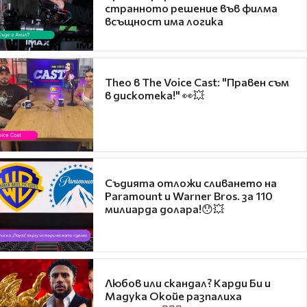
странното решение във филма
всъщност има логика
Theo в The Voice Cast: "Правен съм
в дискотека!" 👀💥
Съдията отложи сливането на
Paramount и Warner Bros. за 110
милиарда долара!😯💥
Любов или скандал? Карди Би и
Мадука Окойе разпалиха