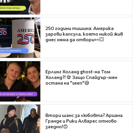
250 години тишина: Америка
зарови капсула, която никой жив
днес няма да отвори👀💥
Ерлинг Холанд ghost-на Том
Холанд?! 💀 Защо Спайдър-мен
остана на "seen"😅
Втори шанс за любовта? Ариана
Гранде и Рики Алварес отново
заедно!😍