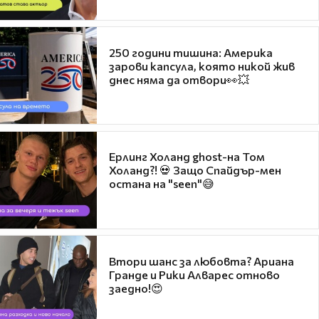
250 години тишина: Америка
зарови капсула, която никой жив
днес няма да отвори👀💥
Ерлинг Холанд ghost-на Том
Холанд?! 💀 Защо Спайдър-мен
остана на "seen"😅
Втори шанс за любовта? Ариана
Гранде и Рики Алварес отново
заедно!😍