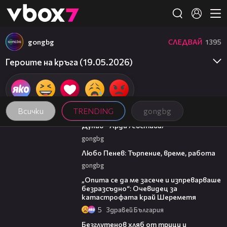
Member of
👾
gongbg
СЛЕДВАЙ
1395
Героите на кръга (19.05.2026)
Всички
TRENDING
gongbg
00:51
Дунав - Арда /състави/
gongbg
03:40
Любо Пенев: Търпение, време, работа
gongbg
06:38
„Опита се да ме засече и изпреварваше
безразсъдно“: Очевидец за
катастрофата край Шереметя
5
Здравей България
15:35
Безглутенов хляб от трици и