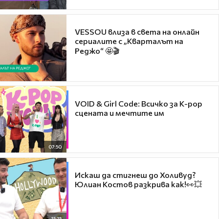
VESSOU влиза в света на онлайн
сериалите с „Кварталът на
Реджо“ 🤩🎬
VOID & Girl Code: Всичко за K-pop
сцената и мечтите им
07:50
Искаш да стигнеш до Холивуд?
Юлиан Костов разкрива как!👀💥
15:15