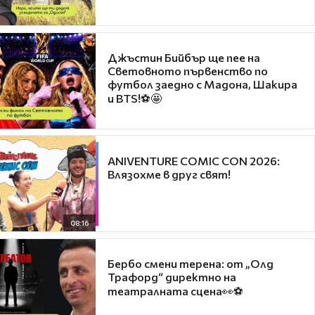
Джъстин Бийбър ще пее на
Световното първенство по
футбол заедно с Мадона, Шакира
и BTS!⚽🤩
ANIVENTURE COMIC CON 2026:
Влязохме в друг свят!
08:16
Бербо смени терена: от „Олд
Трафорд“ директно на
театралната сцена👀⚽