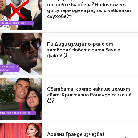
отново е влюбена? Новият мъж
до супермодела разпали лавина от
слухове🧐
Пи Диди излиза по-рано от
затвора? Новата дата вече е
факт!💥
Сватбата, която чакаше целият
свят! Кристиано Роналдо се жени!
💍🍾
Ариана Гранде изчезва?!