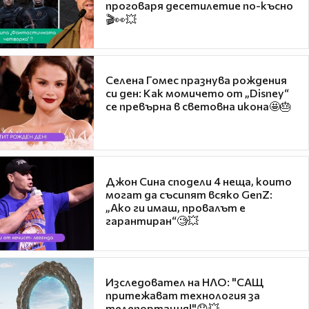
проговаря десетилетие по-късно
🎬👀💥
Селена Гомес празнува рождения
си ден: Как момичето от „Disney“
се превърна в световна икона🤩🎂
Джон Сина сподели 4 неща, които
могат да съсипят всяко GenZ:
„Ако ги имаш, провалът е
гарантиран“🧐💥
Изследовател на НЛО: "САЩ
притежават технология за
телепортация!"😯💥