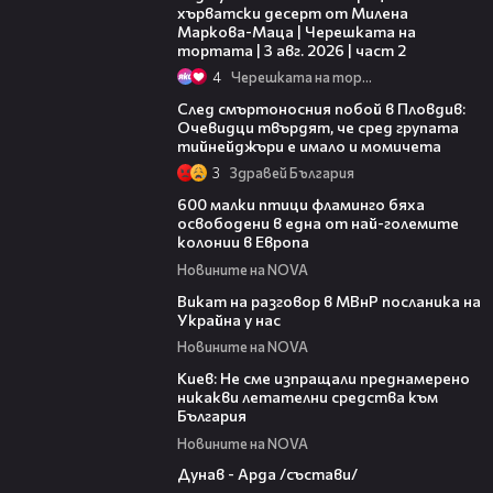
хърватски десерт от Милена
Маркова-Маца | Черешката на
тортата | 3 авг. 2026 | част 2
4
Черешката на тортата
09:32
След смъртоносния побой в Пловдив:
Очевидци твърдят, че сред групата
тийнейджъри е имало и момичета
3
Здравей България
06:25
600 малки птици фламинго бяха
освободени в една от най-големите
колонии в Европа
Новините на NOVA
00:30
Викат на разговор в МВнР посланика на
Украйна у нас
Новините на NOVA
00:26
Киев: Не сме изпращали преднамерено
никакви летателни средства към
България
Новините на NOVA
00:51
Дунав - Арда /състави/