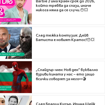
Barbie 2 има краен срок до 2026,
който трябва да спази, иначе
никога няма да се случи.😯💥
След тежка контузия: Дейв
Батиста е новият Кратос!😯💥
„Спайдър-мен: Нов ден“ буквално
взриви кината у нас – ето защо
всички говорят за него👀🎬
След Брадли Купър, Ирина Шейк