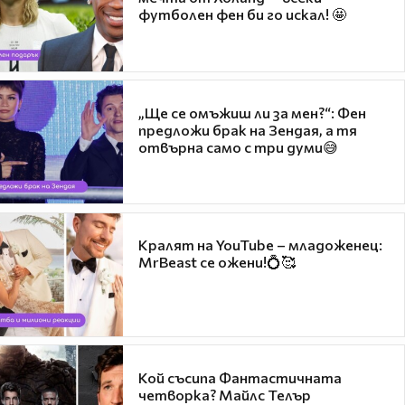
футболен фен би го искал! 🤩
„Ще се омъжиш ли за мен?“: Фен
предложи брак на Зендая, а тя
отвърна само с три думи😅
Кралят на YouTube – младоженец:
MrBeast се ожени!💍🥰
Кой съсипа Фантастичната
четворка? Майлс Телър