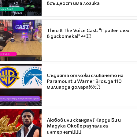
всъщност има логика
Theo в The Voice Cast: "Правен съм
в дискотека!" 👀💥
Съдията отложи сливането на
Paramount и Warner Bros. за 110
милиарда долара!😯💥
Любов или скандал? Карди Би и
Мадука Окойе разпалиха
интернет❤️‍🔥🔥