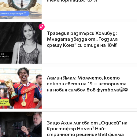
Трагедия разтърси Холивуд:
Младата звезда от „Годзила
срещу Конг“ си отиде на 18🕊️
Ламин Ямал: Момчето, което
покори света на 19 — историята
на новия символ във футбола🤩⚽
Защо Ахил липсва от „Одисей“ на
Кристофър Нолън? Най-
странното решение във филма