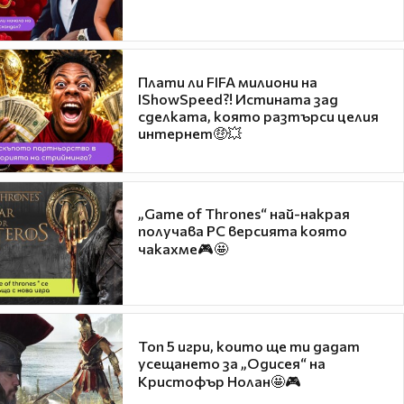
Плати ли FIFA милиони на
IShowSpeed?! Истината зад
сделката, която разтърси целия
интернет🤑💥
„Game of Thrones“ най-накрая
получава PC версията която
чакахме🎮🤩
Топ 5 игри, които ще ти дадат
усещането за „Одисея“ на
Кристофър Нолан🤩🎮