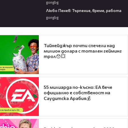
gongbg
03:40
Любо Пенев: Търпение, време, работа
gongbg
Тийнейджър почти спечели над
милион долара с тотален гейминг
трол😯💥
55 милиарда по-късно: EA вече
официално е собственост на
Саудитска Арабия💰