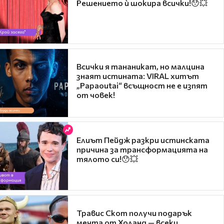
Решението ѝ шокира всички!😯💥
Всички я тананикат, но малцина
знаят истината: VIRAL хитът
„Papaoutai“ всъщност не е изпят
от човек!
Елиът Пейдж разкри истинската
причина за трансформацията на
тялото си!😯💥
Травис Скот получи подарък
мечта от Холанд — всеки