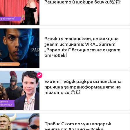
Решението ѝ шокира всички!😯💥
Всички я тананикат, но малцина
знаят истината: VIRAL хитът
„Papaoutai“ всъщност не е изпят
от човек!
Елиът Пейдж разкри истинската
причина за трансформацията на
тялото си!😯💥
Травис Скот получи подарък
мечта от Холанд — всеки