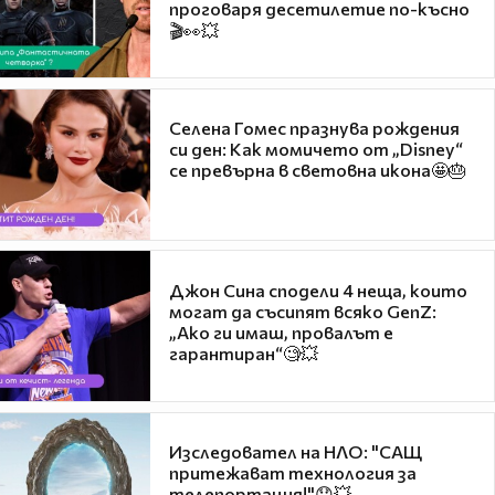
проговаря десетилетие по-късно
🎬👀💥
Селена Гомес празнува рождения
си ден: Как момичето от „Disney“
се превърна в световна икона🤩🎂
Джон Сина сподели 4 неща, които
могат да съсипят всяко GenZ:
„Ако ги имаш, провалът е
гарантиран“🧐💥
Изследовател на НЛО: "САЩ
притежават технология за
телепортация!"😯💥