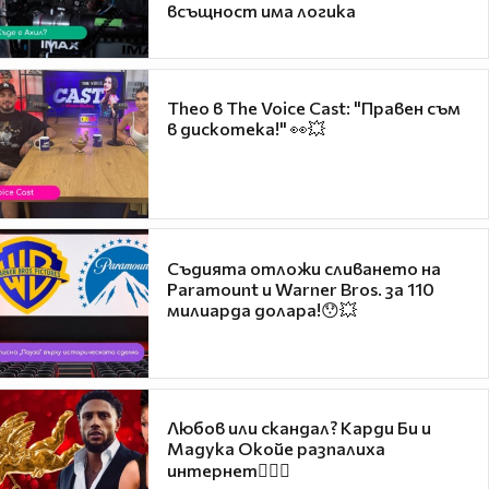
всъщност има логика
Theo в The Voice Cast: "Правен съм
в дискотека!" 👀💥
Съдията отложи сливането на
Paramount и Warner Bros. за 110
милиарда долара!😯💥
Любов или скандал? Карди Би и
Мадука Окойе разпалиха
интернет❤️‍🔥🔥