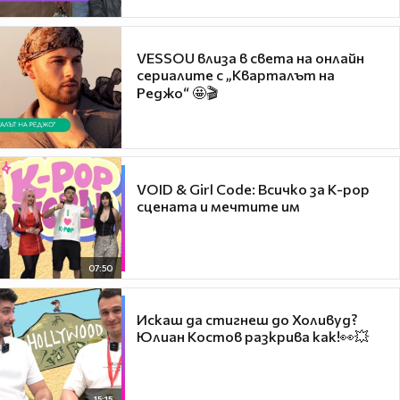
VESSOU влиза в света на онлайн
сериалите с „Кварталът на
Реджо“ 🤩🎬
VOID & Girl Code: Всичко за K-pop
сцената и мечтите им
07:50
Искаш да стигнеш до Холивуд?
Юлиан Костов разкрива как!👀💥
15:15