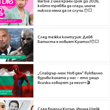
Barbie 2 има краен срок до 2026,
който трябва да спази, иначе
никога няма да се случи.😯💥
След тежка контузия: Дейв
Батиста е новият Кратос!😯💥
„Спайдър-мен: Нов ден“ буквално
взриви кината у нас – ето защо
всички говорят за него👀🎬
След Брадли Купър, Ирина Шейк