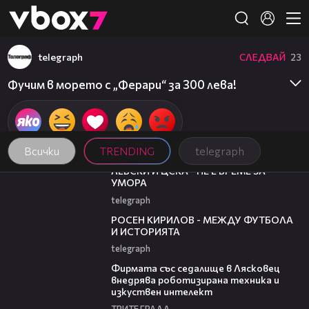
Member of
👾
telegraph
СЛЕДВАЙ
23
Фучим в морето с „Ферари“ за 300 лева!
Всички
TRENDING
telegraph
31:36
ЛЕВСКИ И ЦСКА - НЕ Е ВРЕМЕ ЗА
УМОРА
telegraph
50:51
РОСЕН КИРИЛОВ - МЕЖДУ ФУТБОЛА
И ИСТОРИЯТА
telegraph
00:06
Фирмата със седалище в Лясковец
внедрява роботизирана техника и
изкуствен интелект
ТРИТЕ ГРАДА