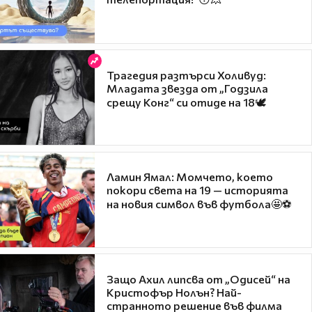
Трагедия разтърси Холивуд:
Младата звезда от „Годзила
срещу Конг“ си отиде на 18🕊️
Ламин Ямал: Момчето, което
покори света на 19 — историята
на новия символ във футбола🤩⚽
Защо Ахил липсва от „Одисей“ на
Кристофър Нолън? Най-
странното решение във филма