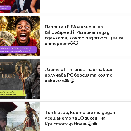
Плати ли FIFA милиони на
IShowSpeed?! Истината зад
сделката, която разтърси целия
интернет🤑💥
„Game of Thrones“ най-накрая
получава PC версията която
чакахме🎮🤩
Топ 5 игри, които ще ти дадат
усещането за „Одисея“ на
Кристофър Нолан🤩🎮