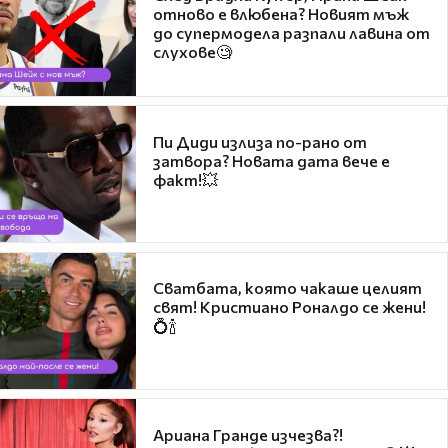
отново е влюбена? Новият мъж
до супермодела разпали лавина от
слухове🧐
Пи Диди излиза по-рано от
затвора? Новата дата вече е
факт!💥
Сватбата, която чакаше целият
свят! Кристиано Роналдо се жени!
💍🍾
Ариана Гранде изчезва?!