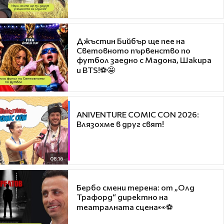
Джъстин Бийбър ще пее на
Световното първенство по
футбол заедно с Мадона, Шакира
и BTS!⚽🤩
ANIVENTURE COMIC CON 2026:
Влязохме в друг свят!
08:16
Бербо смени терена: от „Олд
Трафорд“ директно на
театралната сцена👀⚽