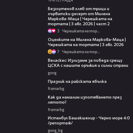
15:35
Безглутенов хляб от трици и
хърватски десерт от Милена
Маркова-Маца | Черешката на
тортата | 3 авг. 2026 | част 2
3
Черешката на тортата
14:06
Оценките на Милена Маркова-Маца |
Черешката на тортата | 3 авг. 2026
7
Черешката на тортата
14:33
Веласкес: Излизаме за победа срещу
ЦСКА с нашите оръжия и силни страни
gong
26:43
Празник на райската ябълка
framarbg
02:00
Как да намалим изпотяването през
лятото?
framarbg
07:38
Истанбул Башакшехир - Черно море 4:0
/репортаж/
gong_bg
00:14