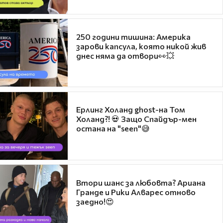
250 години тишина: Америка
зарови капсула, която никой жив
днес няма да отвори👀💥
Ерлинг Холанд ghost-на Том
Холанд?! 💀 Защо Спайдър-мен
остана на "seen"😅
Втори шанс за любовта? Ариана
Гранде и Рики Алварес отново
заедно!😍