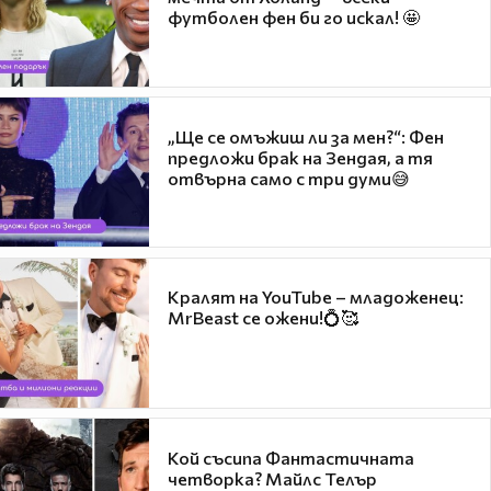
футболен фен би го искал! 🤩
„Ще се омъжиш ли за мен?“: Фен
предложи брак на Зендая, а тя
отвърна само с три думи😅
Кралят на YouTube – младоженец:
MrBeast се ожени!💍🥰
Кой съсипа Фантастичната
четворка? Майлс Телър