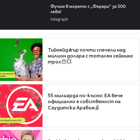
Фучим в морето с „Ферари“ за 300
лева!
telegraph
Тийнейджър почти спечели над
милион долара с тотален гейминг
трол😯💥
55 милиарда по-късно: EA вече
официално е собственост на
Саудитска Арабия💰