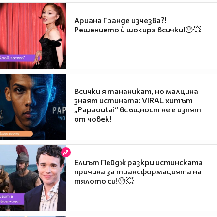
Ариана Гранде изчезва?!
Решението ѝ шокира всички!😯💥
Всички я тананикат, но малцина
знаят истината: VIRAL хитът
„Papaoutai“ всъщност не е изпят
от човек!
Елиът Пейдж разкри истинската
причина за трансформацията на
тялото си!😯💥