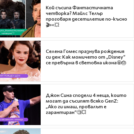
Кой съсипа Фантастичната
четворка? Майлс Телър
проговаря десетилетие по-късно
🎬👀💥
Селена Гомес празнува рождения
си ден: Как момичето от „Disney“
се превърна в световна икона🤩🎂
Джон Сина сподели 4 неща, които
могат да съсипят всяко GenZ:
„Ако ги имаш, провалът е
гарантиран“🧐💥