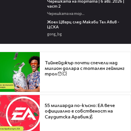
Черешката на тортата | 6 авг. 2026 |
част 2
Черешката на тортата
02:27
Жоел Цварц след Макаби Тел Авив -
ЦСКА
gong_bg
Тийнейджър почти спечели над
милион долара с тотален гейминг
трол😯💥
55 милиарда по-късно: EA вече
официално е собственост на
Саудитска Арабия💰