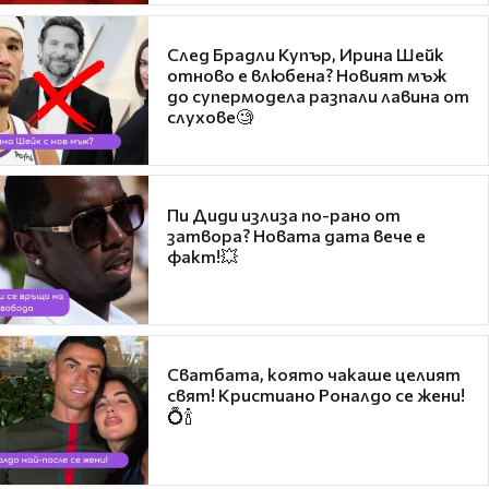
След Брадли Купър, Ирина Шейк
отново е влюбена? Новият мъж
до супермодела разпали лавина от
слухове🧐
Пи Диди излиза по-рано от
затвора? Новата дата вече е
факт!💥
Сватбата, която чакаше целият
свят! Кристиано Роналдо се жени!
💍🍾