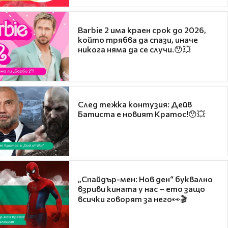
Barbie 2 има краен срок до 2026,
който трябва да спази, иначе
никога няма да се случи.😯💥
След тежка контузия: Дейв
Батиста е новият Кратос!😯💥
„Спайдър-мен: Нов ден“ буквално
взриви кината у нас – ето защо
всички говорят за него👀🎬