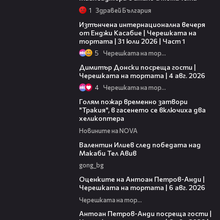
1
Здравей България
18:07
Изтънчена интернационална вечеря
от Енджи Касабие | Черешката на
тортата | 31 юли 2026 | Част 1
5
Черешката на тортата
17:43
Димитър Донски посреща гости |
Черешката на тортата | 4 авг. 2026
4
Черешката на тортата
03:39
Голям пожар временно затвори
"Тракия", в гасенето се включиха два
хеликоптера
Новините на NOVA
06:38
Валентин Илиев след победата над
Макаби Тел Авив
gong_bg
02:47
Оценките на Антоан Петров-Анди |
Черешката на тортата | 6 авг. 2026
Черешката на тортата
11:00
Антоан Петров-Анди посреща гости |