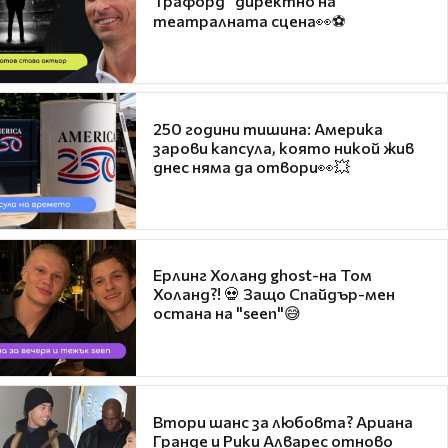
Трафорд“ директно на
театралната сцена👀⚽
250 години тишина: Америка
зарови капсула, която никой жив
днес няма да отвори👀💥
Ерлинг Холанд ghost-на Том
Холанд?! 💀 Защо Спайдър-мен
остана на "seen"😅
Втори шанс за любовта? Ариана
Гранде и Рики Алварес отново