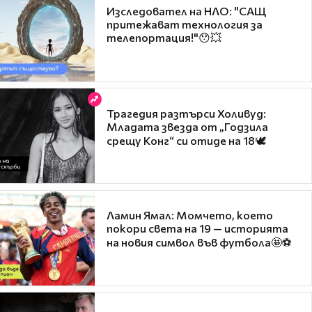
Изследовател на НЛО: "САЩ
притежават технология за
телепортация!"😯💥
Трагедия разтърси Холивуд:
Младата звезда от „Годзила
срещу Конг“ си отиде на 18🕊️
Ламин Ямал: Момчето, което
покори света на 19 — историята
на новия символ във футбола🤩⚽