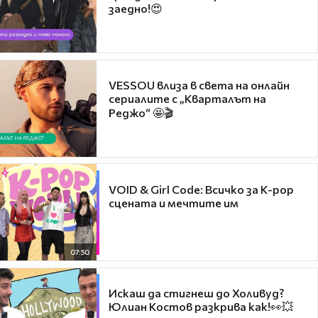
заедно!😍
VESSOU влиза в света на онлайн
сериалите с „Кварталът на
Реджо“ 🤩🎬
VOID & Girl Code: Всичко за K-pop
сцената и мечтите им
07:50
Искаш да стигнеш до Холивуд?
Юлиан Костов разкрива как!👀💥