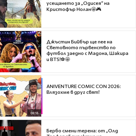
усещането за „Одисея“ на
Кристофър Нолан🤩🎮
Джъстин Бийбър ще пее на
Световното първенство по
футбол заедно с Мадона, Шакира
и BTS!⚽🤩
ANIVENTURE COMIC CON 2026:
Влязохме в друг свят!
08:16
Бербо смени терена: от „Олд