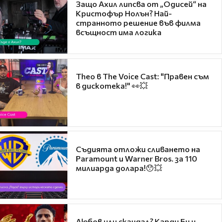
Защо Ахил липсва от „Одисей“ на
Кристофър Нолън? Най-
странното решение във филма
всъщност има логика
Theo в The Voice Cast: "Правен съм
в дискотека!" 👀💥
Съдията отложи сливането на
Paramount и Warner Bros. за 110
милиарда долара!😯💥
Любов или скандал? Карди Би и