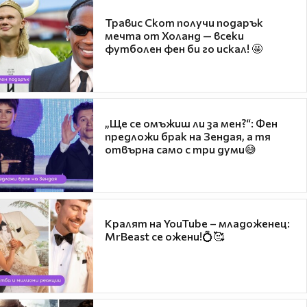
Травис Скот получи подарък
мечта от Холанд — всеки
футболен фен би го искал! 🤩
„Ще се омъжиш ли за мен?“: Фен
предложи брак на Зендая, а тя
отвърна само с три думи😅
Кралят на YouTube – младоженец:
MrBeast се ожени!💍🥰