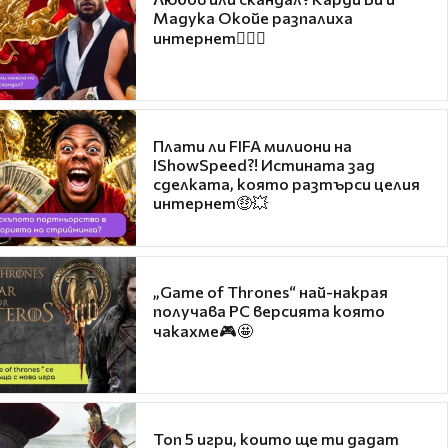
Мадука Окойе разпалиха
интернет❤️‍🔥🔥
Плати ли FIFA милиони на
IShowSpeed?! Истината зад
сделката, която разтърси целия
интернет🤑💥
„Game of Thrones“ най-накрая
получава PC версията която
чакахме🎮🤩
Топ 5 игри, които ще ти дадат