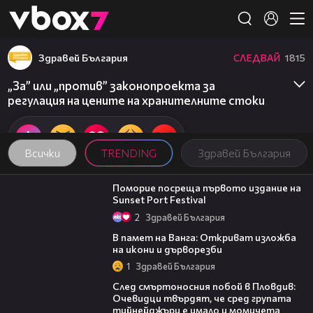
Member of
👾
Здравей България
СЛЕДВАЙ
1815
„За” или „против” законопроекта за
регулация на цените на хранителните стоки
Всички
TRENDING
Здравей България
05:54
Поморие посреща първото издание на
Sunset Port Festival
2
Здравей България
07:17
В памет на Ванга: Откриват изложба
на икони и дърворезби
1
Здравей България
09:32
След смъртоносния побой в Пловдив:
Очевидци твърдят, че сред групата
тийнейджъри е имало и момичета