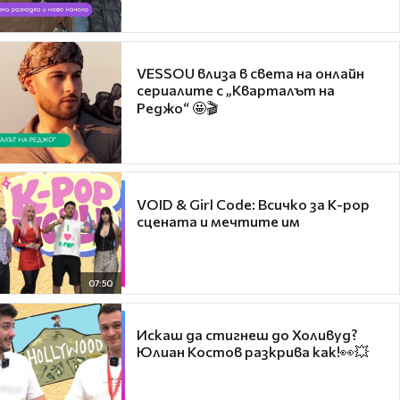
VESSOU влиза в света на онлайн
сериалите с „Кварталът на
Реджо“ 🤩🎬
VOID & Girl Code: Всичко за K-pop
сцената и мечтите им
07:50
Искаш да стигнеш до Холивуд?
Юлиан Костов разкрива как!👀💥