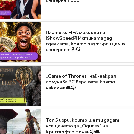
Плати ли FIFA милиони на
IShowSpeed?! Истината зад
сделката, която разтърси целия
интернет🤑💥
„Game of Thrones“ най-накрая
получава PC версията която
чакахме🎮🤩
Топ 5 игри, които ще ти дадат
усещането за „Одисея“ на
Кристофър Нолан🤩🎮