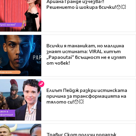
Ариана Гранде изчезва?!
Решението ѝ шокира всички!😯💥
Всички я тананикат, но малцина
знаят истината: VIRAL хитът
„Papaoutai“ всъщност не е изпят
от човек!
Елиът Пейдж разкри истинската
причина за трансформацията на
тялото си!😯💥
Травис Скот получи подарък