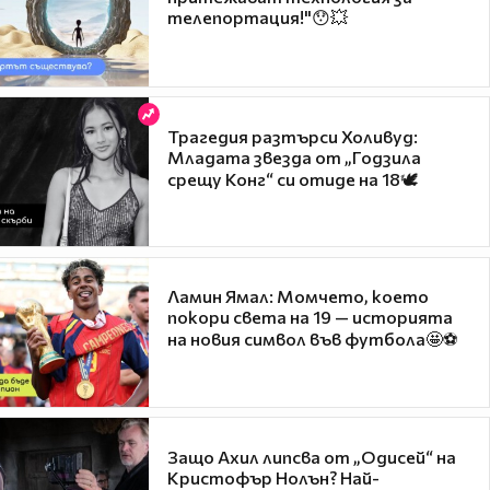
телепортация!"😯💥
Трагедия разтърси Холивуд:
Младата звезда от „Годзила
срещу Конг“ си отиде на 18🕊️
Ламин Ямал: Момчето, което
покори света на 19 — историята
на новия символ във футбола🤩⚽
Защо Ахил липсва от „Одисей“ на
Кристофър Нолън? Най-