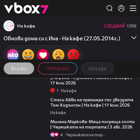
Member of
👾
На кафе
СЛЕДВАЙ
1396
Обнови дома си с Ина - На кафе (27.05.2014г.)
Всички
TRENDING
На кафе
09:09
„На ръба“: Изложба с мисия | На кафе |
17 юли 2026
1
На кафе
02:58
Стаси Айви на премиера със звездата
Том Хидълсън | На кафе | 17 юли 2026
На кафе
20:17
Милена Маркова-Маца посреща гости
| Черешката на тортата | 3 авг. 2026
4
Черешката на тортата
16:45