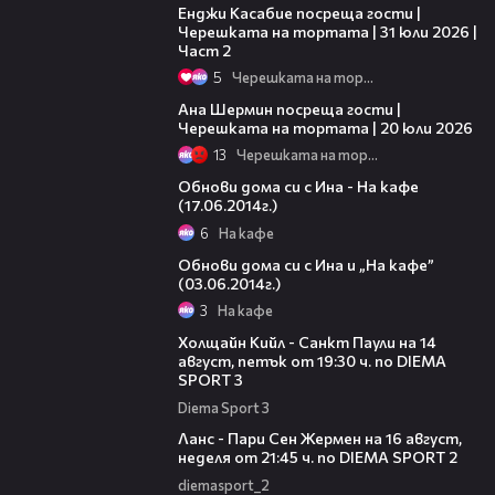
Енджи Касабие посреща гости |
Черешката на тортата | 31 юли 2026 |
Част 2
5
Черешката на тортата
19:47
Ана Шермин посреща гости |
Черешката на тортата | 20 юли 2026
13
Черешката на тортата
27:47
Обнови дома си с Ина - На кафе
(17.06.2014г.)
6
На кафе
40:01
Обнови дома си с Ина и „На кафе”
(03.06.2014г.)
3
На кафе
00:36
Холщайн Кийл - Санкт Паули на 14
август, петък от 19:30 ч. по DIEMA
SPORT 3
Diema Sport 3
00:45
Ланс - Пари Сен Жермен на 16 август,
неделя от 21:45 ч. по DIEMA SPORT 2
diemasport_2
00:37