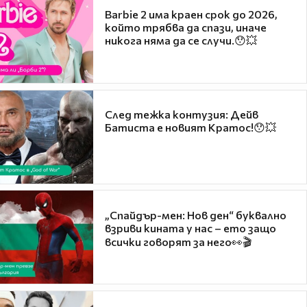
Barbie 2 има краен срок до 2026,
който трябва да спази, иначе
никога няма да се случи.😯💥
След тежка контузия: Дейв
Батиста е новият Кратос!😯💥
„Спайдър-мен: Нов ден“ буквално
взриви кината у нас – ето защо
всички говорят за него👀🎬