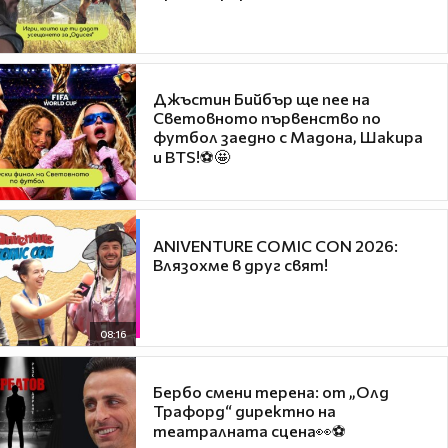
Джъстин Бийбър ще пее на
Световното първенство по
футбол заедно с Мадона, Шакира
и BTS!⚽🤩
ANIVENTURE COMIC CON 2026:
Влязохме в друг свят!
08:16
Бербо смени терена: от „Олд
Трафорд“ директно на
театралната сцена👀⚽