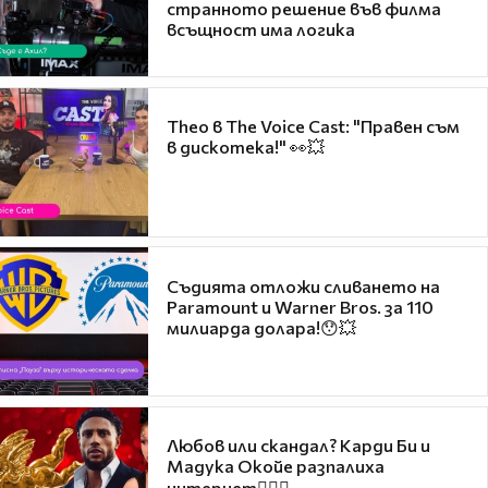
странното решение във филма
всъщност има логика
Theo в The Voice Cast: "Правен съм
в дискотека!" 👀💥
Съдията отложи сливането на
Paramount и Warner Bros. за 110
милиарда долара!😯💥
Любов или скандал? Карди Би и
Мадука Окойе разпалиха
интернет❤️‍🔥🔥