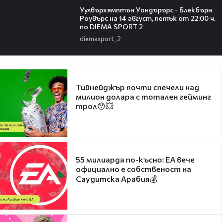
Уулвърхямптън Уондърърс - Блекбърн
Роувърс на 14 август, петък от 22:00 ч.
по DIEMA SPORT 2
diemasport_2
Тийнейджър почти спечели над
милион долара с тотален гейминг
трол😯💥
55 милиарда по-късно: EA вече
официално е собственост на
Саудитска Арабия💰