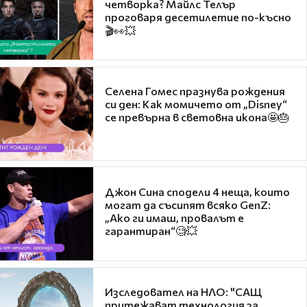
четворка? Майлс Телър
проговаря десетилетие по-късно
🎬👀💥
Селена Гомес празнува рождения
си ден: Как момичето от „Disney“
се превърна в световна икона🤩🎂
Джон Сина сподели 4 неща, които
могат да съсипят всяко GenZ:
„Ако ги имаш, провалът е
гарантиран“🧐💥
Изследовател на НЛО: "САЩ
притежават технология за