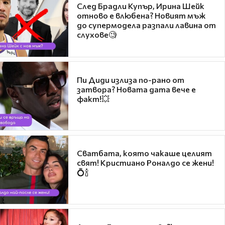
След Брадли Купър, Ирина Шейк
отново е влюбена? Новият мъж
до супермодела разпали лавина от
слухове🧐
Пи Диди излиза по-рано от
затвора? Новата дата вече е
факт!💥
Сватбата, която чакаше целият
свят! Кристиано Роналдо се жени!
💍🍾