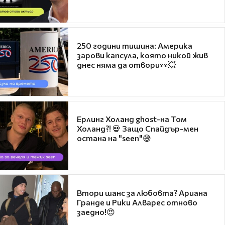
250 години тишина: Америка
зарови капсула, която никой жив
днес няма да отвори👀💥
Ерлинг Холанд ghost-на Том
Холанд?! 💀 Защо Спайдър-мен
остана на "seen"😅
Втори шанс за любовта? Ариана
Гранде и Рики Алварес отново
заедно!😍