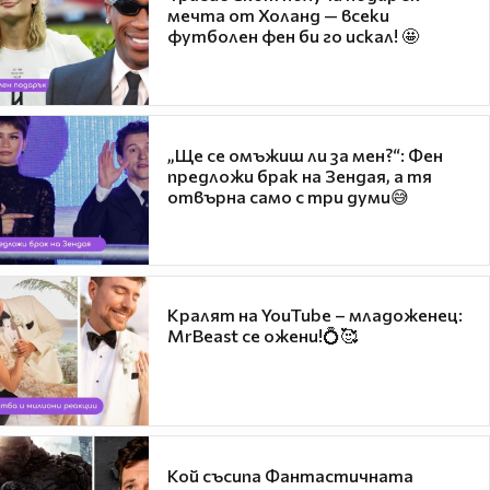
мечта от Холанд — всеки
футболен фен би го искал! 🤩
„Ще се омъжиш ли за мен?“: Фен
предложи брак на Зендая, а тя
отвърна само с три думи😅
Кралят на YouTube – младоженец:
MrBeast се ожени!💍🥰
Кой съсипа Фантастичната