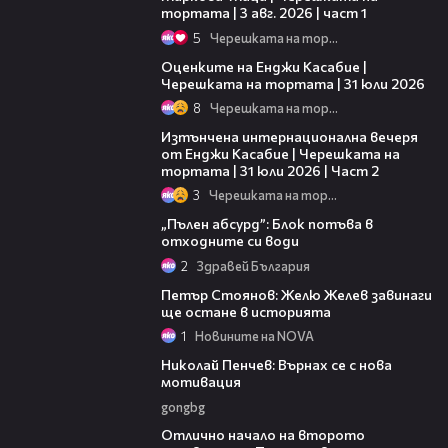
тортата | 3 авг. 2026 | част 1
5
Черешката на тортата
09:25
Оценките на Енджи Касабие |
Черешката на тортата | 31 юли 2026
8
Черешката на тортата
18:08
Изтънчена интернационална вечеря
от Енджи Касабие | Черешката на
тортата | 31 юли 2026 | Част 2
3
Черешката на тортата
07:15
„Пълен абсурд”: Блок потъва в
отходните си води
2
Здравей България
01:39
Петър Стоянов: Желю Желев завинаги
ще остане в историята
1
Новините на NOVA
03:35
Николай Пенчев: Върнах се с нова
мотивация
gongbg
01:16
Отлично начало на второто