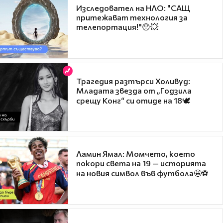
Изследовател на НЛО: "САЩ
притежават технология за
телепортация!"😯💥
Трагедия разтърси Холивуд:
Младата звезда от „Годзила
срещу Конг“ си отиде на 18🕊️
Ламин Ямал: Момчето, което
покори света на 19 — историята
на новия символ във футбола🤩⚽