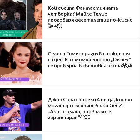
Кой съсипа Фантастичната
четворка? Майлс Телър
проговаря десетилетие по-късно
🎬👀💥
Селена Гомес празнува рождения
си ден: Как момичето от „Disney“
се превърна в световна икона🤩🎂
Джон Сина сподели 4 неща, които
могат да съсипят всяко GenZ:
„Ако ги имаш, провалът е
гарантиран“🧐💥