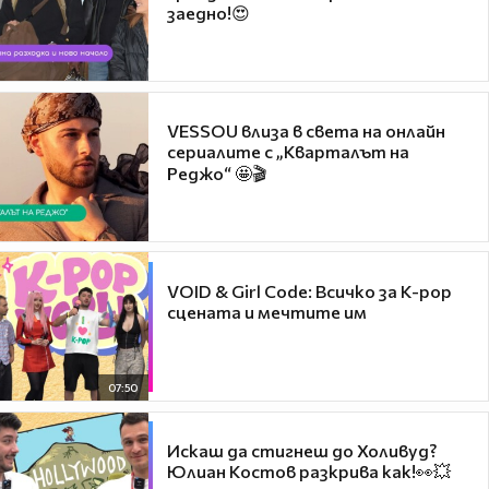
заедно!😍
VESSOU влиза в света на онлайн
сериалите с „Кварталът на
Реджо“ 🤩🎬
VOID & Girl Code: Всичко за K-pop
сцената и мечтите им
07:50
Искаш да стигнеш до Холивуд?
Юлиан Костов разкрива как!👀💥