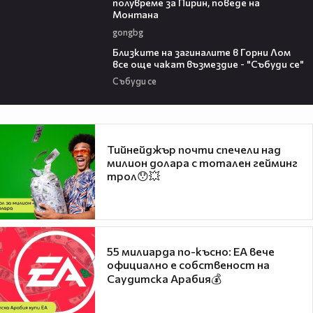
полувреме за Пирин, поведе на
Монтана
gongbg
08:05
Близките на загиналите в Горни Лом
все още чакат възмездие - "Събуди се"
Събуди се
Тийнейджър почти спечели над
милион долара с тотален гейминг
трол😯💥
55 милиарда по-късно: EA вече
официално е собственост на
Саудитска Арабия💰