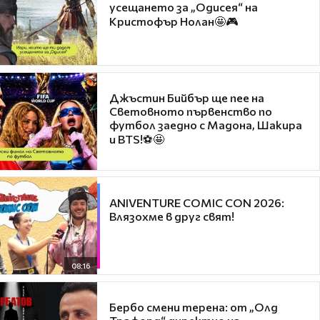
усещането за „Одисея“ на
Кристофър Нолан🤩🎮
Джъстин Бийбър ще пее на
Световното първенство по
футбол заедно с Мадона, Шакира
и BTS!⚽🤩
ANIVENTURE COMIC CON 2026:
Влязохме в друг свят!
08:16
Бербо смени терена: от „Олд