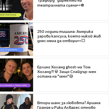
Трафорд“ директно на
театралната сцена👀⚽
250 години тишина: Америка
зарови капсула, която никой жив
днес няма да отвори👀💥
Ерлинг Холанд ghost-на Том
Холанд?! 💀 Защо Спайдър-мен
остана на "seen"😅
Втори шанс за любовта? Ариана
Гранде и Рики Алварес отново