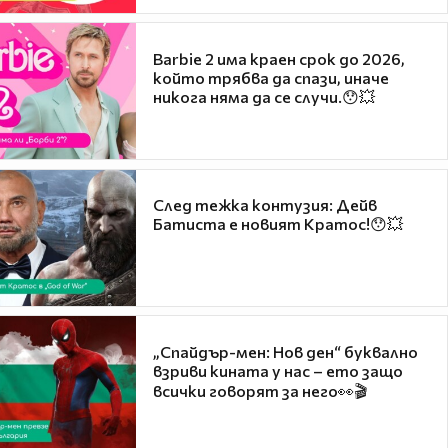
Barbie 2 има краен срок до 2026,
който трябва да спази, иначе
никога няма да се случи.😯💥
След тежка контузия: Дейв
Батиста е новият Кратос!😯💥
„Спайдър-мен: Нов ден“ буквално
взриви кината у нас – ето защо
всички говорят за него👀🎬