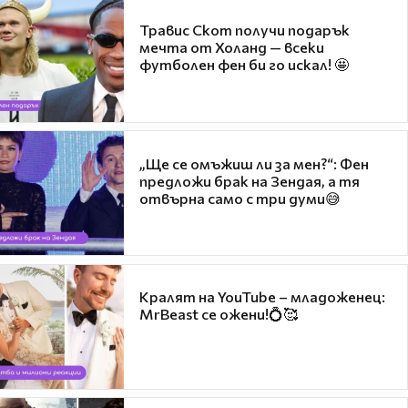
Травис Скот получи подарък
мечта от Холанд — всеки
футболен фен би го искал! 🤩
„Ще се омъжиш ли за мен?“: Фен
предложи брак на Зендая, а тя
отвърна само с три думи😅
Кралят на YouTube – младоженец:
MrBeast се ожени!💍🥰