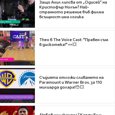
Защо Ахил липсва от „Одисей“ на
Кристофър Нолън? Най-
странното решение във филма
всъщност има логика
Theo в The Voice Cast: "Правен съм
в дискотека!" 👀💥
Съдията отложи сливането на
Paramount и Warner Bros. за 110
милиарда долара!😯💥
Любов или скандал? Карди Би и