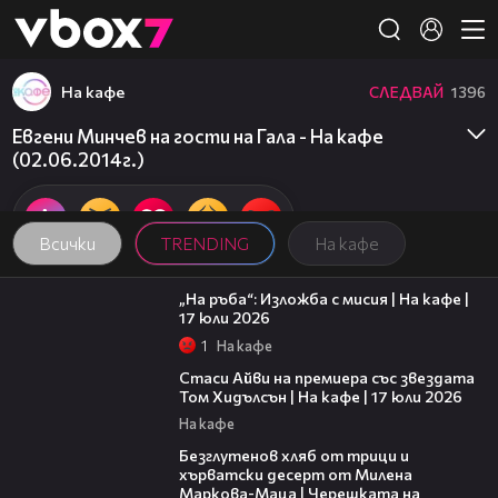
Member of
👾
На кафе
СЛЕДВАЙ
1396
Евгени Минчев на гости на Гала - На кафе
(02.06.2014г.)
Всички
TRENDING
На кафе
09:09
„На ръба“: Изложба с мисия | На кафе |
17 юли 2026
1
На кафе
02:58
Стаси Айви на премиера със звездата
Том Хидълсън | На кафе | 17 юли 2026
На кафе
16:02
Безглутенов хляб от трици и
хърватски десерт от Милена
Маркова-Маца | Черешката на