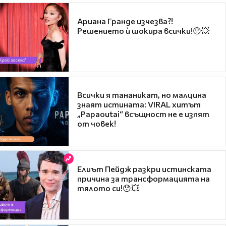
Ариана Гранде изчезва?!
Решението ѝ шокира всички!😯💥
Всички я тананикат, но малцина
знаят истината: VIRAL хитът
„Papaoutai“ всъщност не е изпят
от човек!
Елиът Пейдж разкри истинската
причина за трансформацията на
тялото си!😯💥