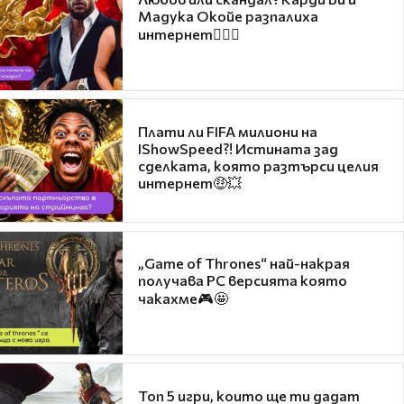
Мадука Окойе разпалиха
интернет❤️‍🔥🔥
Плати ли FIFA милиони на
IShowSpeed?! Истината зад
сделката, която разтърси целия
интернет🤑💥
„Game of Thrones“ най-накрая
получава PC версията която
чакахме🎮🤩
Топ 5 игри, които ще ти дадат