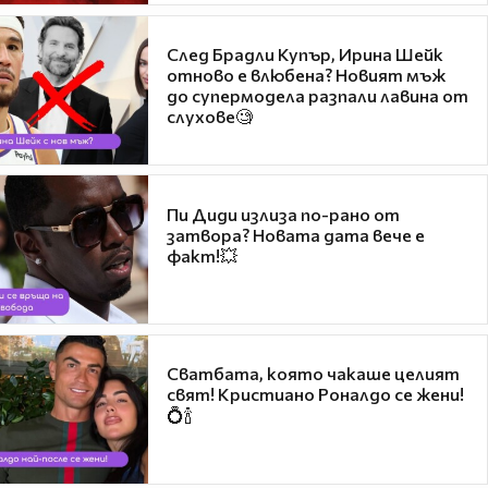
След Брадли Купър, Ирина Шейк
отново е влюбена? Новият мъж
до супермодела разпали лавина от
слухове🧐
Пи Диди излиза по-рано от
затвора? Новата дата вече е
факт!💥
Сватбата, която чакаше целият
свят! Кристиано Роналдо се жени!
💍🍾