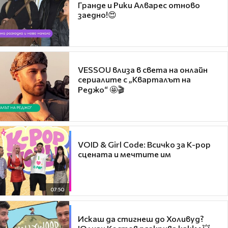
Гранде и Рики Алварес отново
заедно!😍
VESSOU влиза в света на онлайн
сериалите с „Кварталът на
Реджо“ 🤩🎬
VOID & Girl Code: Всичко за K-pop
сцената и мечтите им
07:50
Искаш да стигнеш до Холивуд?