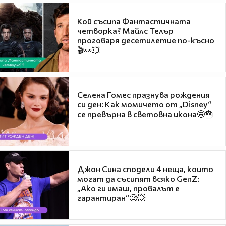
Кой съсипа Фантастичната
четворка? Майлс Телър
проговаря десетилетие по-късно
🎬👀💥
Селена Гомес празнува рождения
си ден: Как момичето от „Disney“
се превърна в световна икона🤩🎂
Джон Сина сподели 4 неща, които
могат да съсипят всяко GenZ:
„Ако ги имаш, провалът е
гарантиран“🧐💥