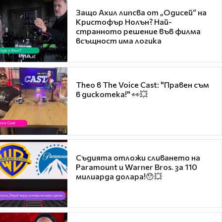
Защо Ахил липсва от „Одисей“ на
Кристофър Нолън? Най-
странното решение във филма
всъщност има логика
Theo в The Voice Cast: "Правен съм
в дискотека!" 👀💥
Съдията отложи сливането на
Paramount и Warner Bros. за 110
милиарда долара!😯💥