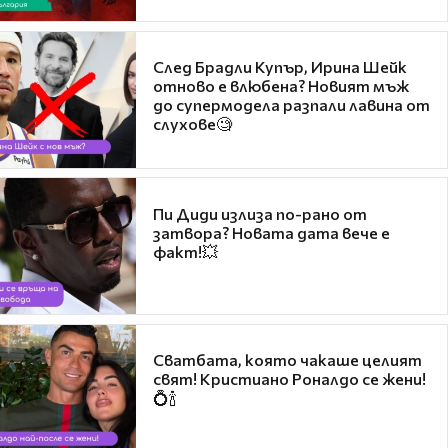
След Брадли Купър, Ирина Шейк
отново е влюбена? Новият мъж
до супермодела разпали лавина от
слухове🧐
Пи Диди излиза по-рано от
затвора? Новата дата вече е
факт!💥
Сватбата, която чакаше целият
свят! Кристиано Роналдо се жени!
💍🍾