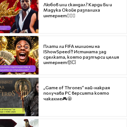
Любов или скандал? Карди Би и
Мадука Окойе разпалиха
интернет❤️‍🔥🔥
Плати ли FIFA милиони на
IShowSpeed?! Истината зад
сделката, която разтърси целия
интернет🤑💥
„Game of Thrones“ най-накрая
получава PC версията която
чакахме🎮🤩