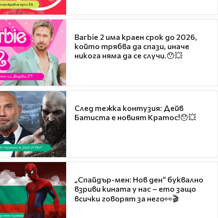
Barbie 2 има краен срок до 2026,
който трябва да спази, иначе
никога няма да се случи.😯💥
След тежка контузия: Дейв
Батиста е новият Кратос!😯💥
„Спайдър-мен: Нов ден“ буквално
взриви кината у нас – ето защо
всички говорят за него👀🎬