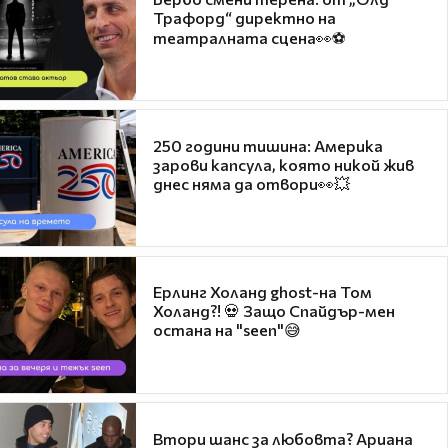
Трафорд“ директно на
театралната сцена👀⚽
250 години тишина: Америка
зарови капсула, която никой жив
днес няма да отвори👀💥
Ерлинг Холанд ghost-на Том
Холанд?! 💀 Защо Спайдър-мен
остана на "seen"😅
Втори шанс за любовта? Ариана