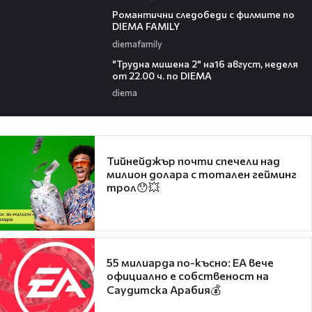
00:31
Романтични следобеди с филмите по
DIEMA FAMILY
diemafamily
00:31
"Трудна мишена 2" на16 август, неделя
от 22.00 ч. по DIEMA
diema
Тийнейджър почти спечели над
милион долара с тотален гейминг
трол😯💥
55 милиарда по-късно: EA вече
официално е собственост на
Саудитска Арабия💰