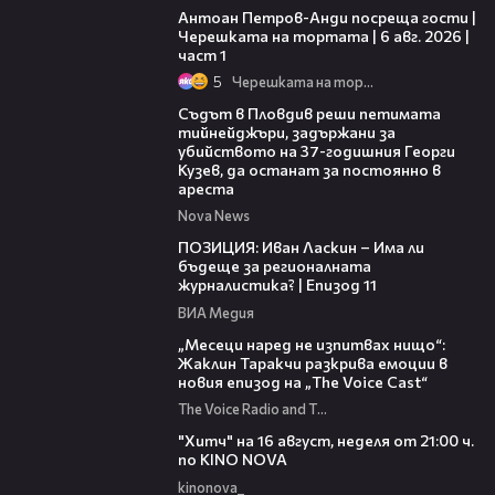
Антоан Петров-Анди посреща гости |
Черешката на тортата | 6 авг. 2026 |
част 1
5
Черешката на тортата
01:34
Съдът в Пловдив реши петимата
тийнейджъри, задържани за
убийството на 37-годишния Георги
Кузев, да останат за постоянно в
ареста
Nova News
39:29
ПОЗИЦИЯ: Иван Ласкин – Има ли
бъдеще за регионалната
журналистика? | Епизод 11
ВИА Медия
01:13:23
„Месеци наред не изпитвах нищо“:
Жаклин Таракчи разкрива емоции в
новия епизод на „The Voice Cast“
The Voice Radio and TV Bulgaria
00:30
"Хитч" на 16 август, неделя от 21:00 ч.
по KINO NOVA
kinonova_