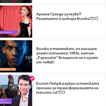
Ариана Гранде изчезва?!
Решението ѝ шокира всички!😯💥
Всички я тананикат, но малцина
знаят истината: VIRAL хитът
„Papaoutai“ всъщност не е изпят
от човек!
Елиът Пейдж разкри истинската
причина за трансформацията на
тялото си!😯💥