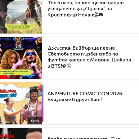
Топ 5 игри, които ще ти дадат
усещането за „Одисея“ на
Кристофър Нолан🤩🎮
Джъстин Бийбър ще пее на
Световното първенство по
футбол заедно с Мадона, Шакира
и BTS!⚽🤩
ANIVENTURE COMIC CON 2026:
Влязохме в друг свят!
08:16
Бербо смени терена: от „Олд