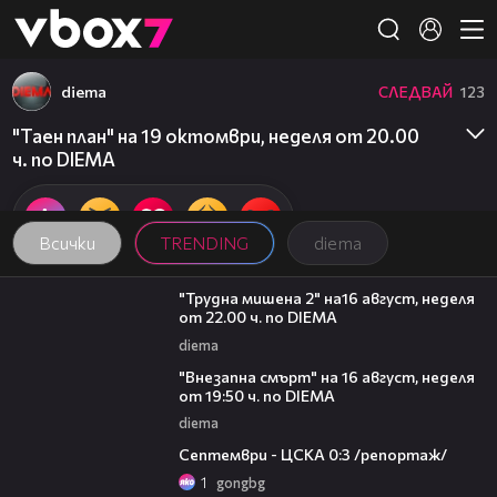
Member of
👾
diema
СЛЕДВАЙ
123
"Таен план" на 19 октомври, неделя от 20.00
ч. по DIEMA
Всички
TRENDING
diema
00:31
"Трудна мишена 2" на16 август, неделя
от 22.00 ч. по DIEMA
diema
00:33
"Внезапна смърт" на 16 август, неделя
от 19:50 ч. по DIEMA
diema
06:08
Септември - ЦСКА 0:3 /репортаж/
1
gongbg
19:09