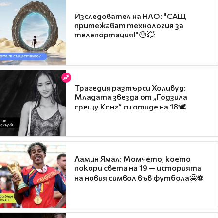
Изследовател на НЛО: "САЩ
притежават технология за
телепортация!"😯💥
Трагедия разтърси Холивуд:
Младата звезда от „Годзила
срещу Конг“ си отиде на 18🕊️
Ламин Ямал: Момчето, което
покори света на 19 — историята
на новия символ във футбола🤩⚽