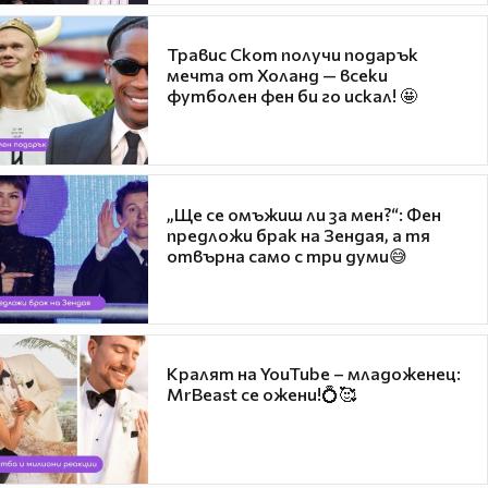
Травис Скот получи подарък
мечта от Холанд — всеки
футболен фен би го искал! 🤩
„Ще се омъжиш ли за мен?“: Фен
предложи брак на Зендая, а тя
отвърна само с три думи😅
Кралят на YouTube – младоженец:
MrBeast се ожени!💍🥰