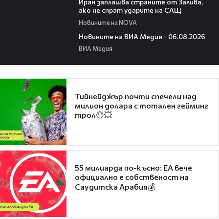
Иран заплашва страните от Залива,
ако не спрат ударите на САЩ
Новините на NOVA
22:43
Новините на ВИА Медия - 06.08.2026
ВИА Медия
Тийнейджър почти спечели над
милион долара с тотален гейминг
трол😯💥
55 милиарда по-късно: EA вече
официално е собственост на
Саудитска Арабия💰