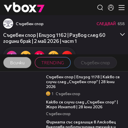
Member of
👾
Съдебен спор
СЛЕДВАЙ
658
Съдебен спор | Епизод 1162 | Развод след 60
години брак | 2 май 2026 | част 1
Всички
TRENDING
Съдебен спор
47:02
Съдебен спор | Епизод 1178 | Какво се
случи след „Съдебен спор” | 28 юни
2026
1
Съдебен спор
15:58
Какво се случи след „Съдебен спор” |
Жоро Игнатов | 28 юни 2026
Съдебен спор
00:06
Фирмата със седалище в Лясковец
внедрява роботизирана техника и