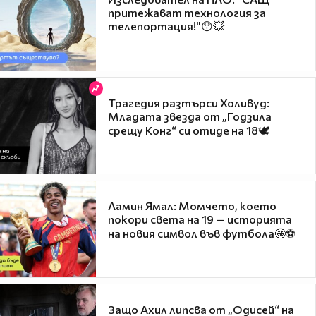
притежават технология за
телепортация!"😯💥
Трагедия разтърси Холивуд:
Младата звезда от „Годзила
срещу Конг“ си отиде на 18🕊️
Ламин Ямал: Момчето, което
покори света на 19 — историята
на новия символ във футбола🤩⚽
Защо Ахил липсва от „Одисей“ на