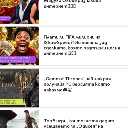
Мадука Окойе разпалиха
интернет❤️‍🔥🔥
Плати ли FIFA милиони на
IShowSpeed?! Истината зад
сделката, която разтърси целия
интернет🤑💥
„Game of Thrones“ най-накрая
получава PC версията която
чакахме🎮🤩
Топ 5 игри, които ще ти дадат
усещането за „Одисея“ на