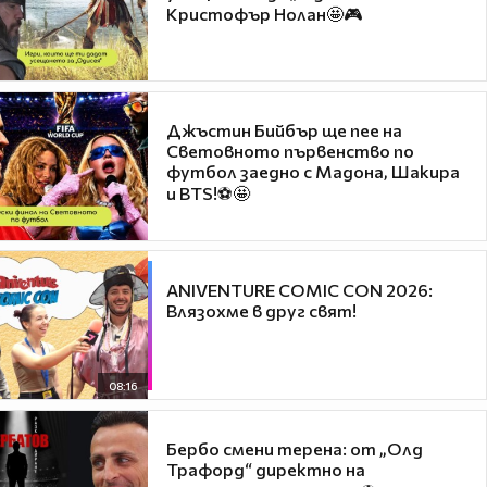
Кристофър Нолан🤩🎮
Джъстин Бийбър ще пее на
Световното първенство по
футбол заедно с Мадона, Шакира
и BTS!⚽🤩
ANIVENTURE COMIC CON 2026:
Влязохме в друг свят!
08:16
Бербо смени терена: от „Олд
Трафорд“ директно на