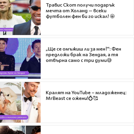
Травис Скот получи подарък
мечта от Холанд — всеки
футболен фен би го искал! 🤩
„Ще се омъжиш ли за мен?“: Фен
предложи брак на Зендая, а тя
отвърна само с три думи😅
Кралят на YouTube – младоженец:
MrBeast се ожени!💍🥰