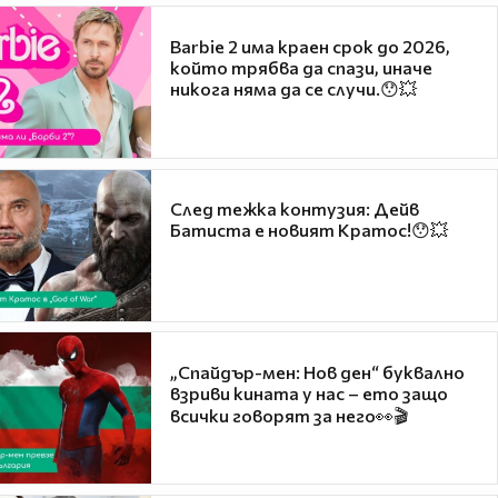
Barbie 2 има краен срок до 2026,
който трябва да спази, иначе
никога няма да се случи.😯💥
След тежка контузия: Дейв
Батиста е новият Кратос!😯💥
„Спайдър-мен: Нов ден“ буквално
взриви кината у нас – ето защо
всички говорят за него👀🎬