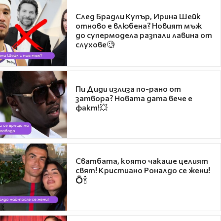
След Брадли Купър, Ирина Шейк
отново е влюбена? Новият мъж
до супермодела разпали лавина от
слухове🧐
Пи Диди излиза по-рано от
затвора? Новата дата вече е
факт!💥
Сватбата, която чакаше целият
свят! Кристиано Роналдо се жени!
💍🍾