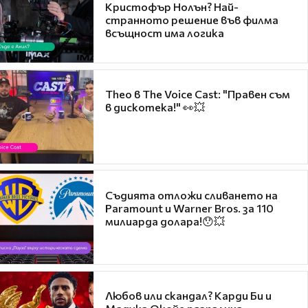
Кристофър Нолън? Най-
странното решение във филма
всъщност има логика
Theo в The Voice Cast: "Правен съм
в дискотека!" 👀💥
Съдията отложи сливането на
Paramount и Warner Bros. за 110
милиарда долара!😯💥
Любов или скандал? Карди Би и