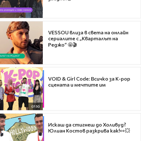
VESSOU влиза в света на онлайн
сериалите с „Кварталът на
Реджо“ 🤩🎬
VOID & Girl Code: Всичко за K-pop
сцената и мечтите им
07:50
Искаш да стигнеш до Холивуд?
Юлиан Костов разкрива как!👀💥