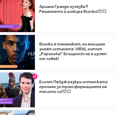
Ариана Гранде изчезва?!
Решението ѝ шокира всички!😯💥
Всички я тананикат, но малцина
знаят истината: VIRAL хитът
„Papaoutai“ всъщност не е изпят
от човек!
Елиът Пейдж разкри истинската
причина за трансформацията на
тялото си!😯💥