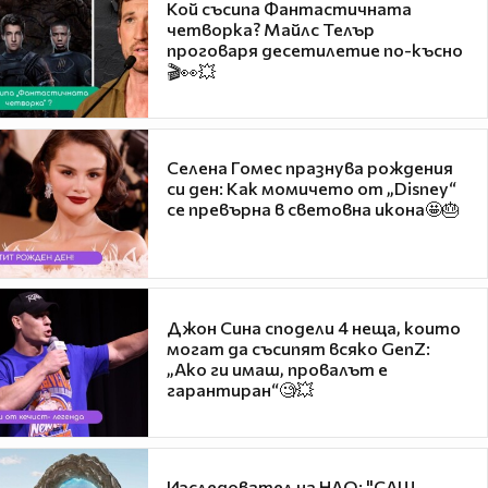
Кой съсипа Фантастичната
четворка? Майлс Телър
проговаря десетилетие по-късно
🎬👀💥
Селена Гомес празнува рождения
си ден: Как момичето от „Disney“
се превърна в световна икона🤩🎂
Джон Сина сподели 4 неща, които
могат да съсипят всяко GenZ:
„Ако ги имаш, провалът е
гарантиран“🧐💥
Изследовател на НЛО: "САЩ