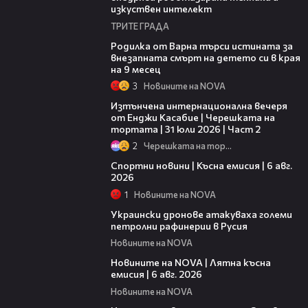
изкуствен интелект
ТРИТЕ ГРАДА
03:09
Родилка от Варна търси истината за
внезапната смърт на детето си в края
на 9 месец
3
Новините на NOVA
18:08
Изтънчена интернационална вечеря
от Енджи Касабие | Черешката на
тортата | 31 юли 2026 | Част 2
2
Черешката на тортата
04:51
Спортни новини | Късна емисия | 6 авг.
2026
1
Новините на NOVA
00:41
Украински дронове атакуваха големи
петролни рафинерии в Русия
Новините на NOVA
20:26
Новините на NOVA | Лятна късна
емисия | 6 авг. 2026
Новините на NOVA
00:41