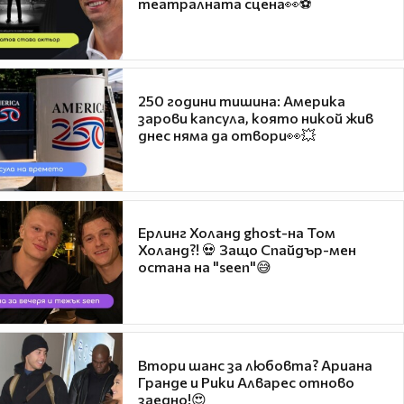
театралната сцена👀⚽
250 години тишина: Америка
зарови капсула, която никой жив
днес няма да отвори👀💥
Ерлинг Холанд ghost-на Том
Холанд?! 💀 Защо Спайдър-мен
остана на "seen"😅
Втори шанс за любовта? Ариана
Гранде и Рики Алварес отново
заедно!😍