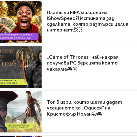
Плати ли FIFA милиони на
IShowSpeed?! Истината зад
сделката, която разтърси целия
интернет🤑💥
„Game of Thrones“ най-накрая
получава PC версията която
чакахме🎮🤩
Топ 5 игри, които ще ти дадат
усещането за „Одисея“ на
Кристофър Нолан🤩🎮