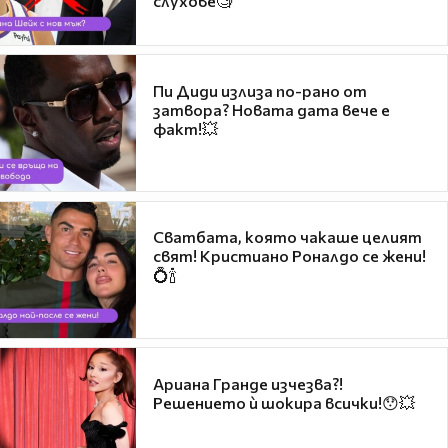
слухове🧐
Пи Диди излиза по-рано от
затвора? Новата дата вече е
факт!💥
Сватбата, която чакаше целият
свят! Кристиано Роналдо се жени!
💍🍾
Ариана Гранде изчезва?!
Решението ѝ шокира всички!😯💥