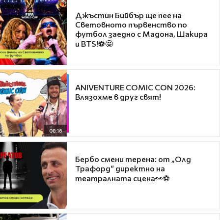
Джъстин Бийбър ще пее на
Световното първенство по
футбол заедно с Мадона, Шакира
и BTS!⚽🤩
ANIVENTURE COMIC CON 2026:
Влязохме в друг свят!
08:16
Бербо смени терена: от „Олд
Трафорд“ директно на
театралната сцена👀⚽