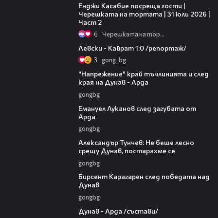
Енджи Касабие посреща гости |
Черешката на тортата | 31 юли 2026 |
Част 2
6
Черешката на тортата
05:57
Левски - Кайрат 1:0 /репортаж/
3
gong_bg
00:37
"Напрежение" край тъчлинията и след
края на Дунав - Арда
gongbg
03:53
Емануел Луканов след загубата от
Арда
gongbg
02:50
Александър Тунчев: Не беше лесно
срещу Дунав, постарахме се
gongbg
02:39
Бирсент Карагарен след победата над
Дунав
gongbg
00:51
Дунав - Арда /състави/