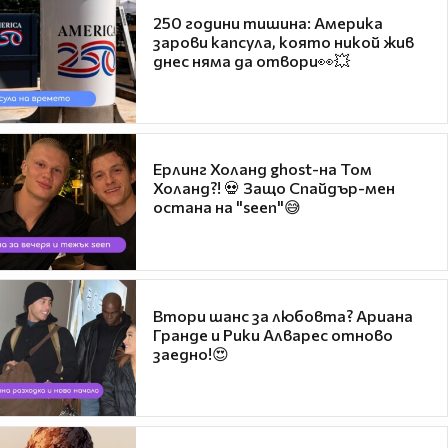
250 години тишина: Америка
зарови капсула, която никой жив
днес няма да отвори👀💥
Ерлинг Холанд ghost-на Том
Холанд?! 💀 Защо Спайдър-мен
остана на "seen"😅
Втори шанс за любовта? Ариана
Гранде и Рики Алварес отново
заедно!😍