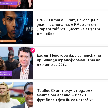
Всички я тананикат, но малцина
знаят истината: VIRAL хитът
„Papaoutai“ всъщност не е изпят
от човек!
Елиът Пейдж разкри истинската
причина за трансформацията на
тялото си!😯💥
Травис Скот получи подарък
мечта от Холанд — всеки
футболен фен би го искал! 🤩