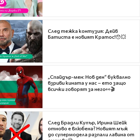
След тежка контузия: Дейв
Батиста е новият Кратос!😯💥
„Спайдър-мен: Нов ден“ буквално
взриви кината у нас – ето защо
всички говорят за него👀🎬
След Брадли Купър, Ирина Шейк
отново е влюбена? Новият мъж
до супермодела разпали лавина от