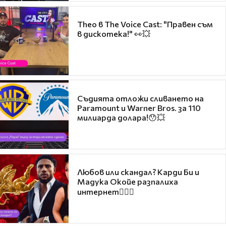
Theo в The Voice Cast: "Правен съм
в дискотека!" 👀💥
Съдията отложи сливането на
Paramount и Warner Bros. за 110
милиарда долара!😯💥
Любов или скандал? Карди Би и
Мадука Окойе разпалиха
интернет❤️‍🔥🔥