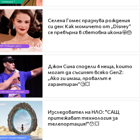
Селена Гомес празнува рождения
си ден: Как момичето от „Disney“
се превърна в световна икона🤩🎂
Джон Сина сподели 4 неща, които
могат да съсипят всяко GenZ:
„Ако ги имаш, провалът е
гарантиран“🧐💥
Изследовател на НЛО: "САЩ
притежават технология за
телепортация!"😯💥