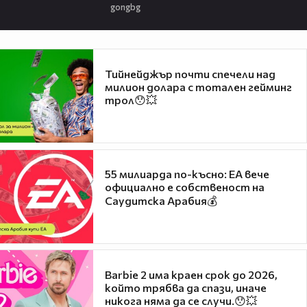
gongbg
Тийнейджър почти спечели над
милион долара с тотален гейминг
трол😯💥
55 милиарда по-късно: EA вече
официално е собственост на
Саудитска Арабия💰
Barbie 2 има краен срок до 2026,
който трябва да спази, иначе
никога няма да се случи.😯💥