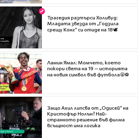
Трагедия разтърси Холивуд:
Младата звезда от „Годзила
срещу Конг“ си отиде на 18🕊️
Ламин Ямал: Момчето, което
покори света на 19 — историята
на новия символ във футбола🤩⚽
Защо Ахил липсва от „Одисей“ на
Кристофър Нолън? Най-
странното решение във филма
всъщност има логика