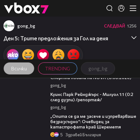
Member of
👾
gong_bg
СЛЕДВАЙ
1256
Ден 5: Трите предложения за Гол на деня
Всички
TRENDING
gong_bg
04:09
Спортни новини на NOVA (8.08.2026)
gong_bg
08:50
Куинс Парк Рейнджърс - Милуол 1:1 (0:2
след дузпи) /репортаж/
gong_bg
06:38
„Опита се да ме засече и изпреварваше
безразсъдно“: Очевидец за
катастрофата край Шереметя
5
Здравей България
16:45