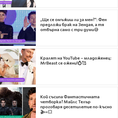
„Ще се омъжиш ли за мен?“: Фен
предложи брак на Зендая, а тя
отвърна само с три думи😅
Кралят на YouTube – младоженец:
MrBeast се ожени!💍🥰
Кой съсипа Фантастичната
четворка? Майлс Телър
проговаря десетилетие по-късно
🎬👀💥