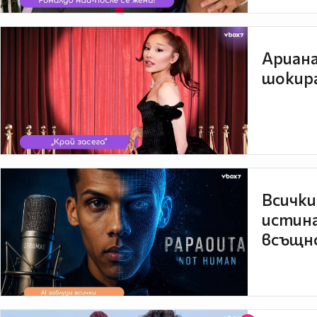
Ариана
шокира
Всички
истина
всъщно