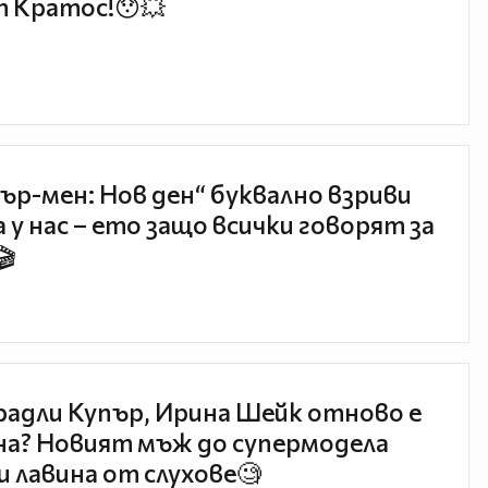
 Кратос!😯💥
ър-мен: Нов ден“ буквално взриви
 у нас – ето защо всички говорят за
🎬
радли Купър, Ирина Шейк отново е
а? Новият мъж до супермодела
и лавина от слухове🧐