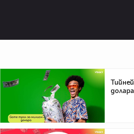
Тийней
долара