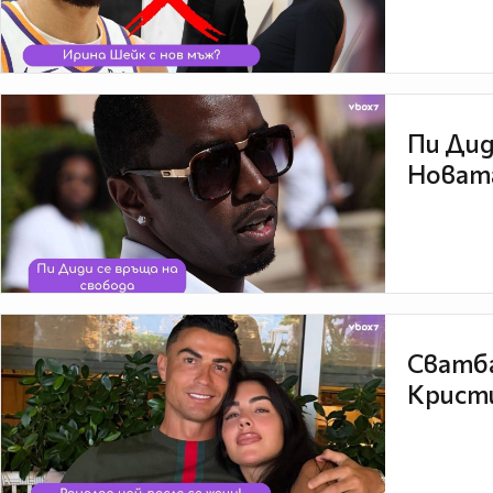
Пи Дид
Новата
Сватба
Кристи