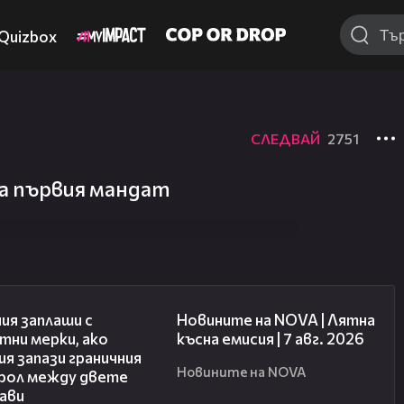
Quizbox
СЛЕДВАЙ
2751
на първия мандат
00:51
21:18
ия заплаши с
Новините на NOVA | Лятна
тни мерки, ако
късна емисия | 7 авг. 2026
я запази граничния
Новините на NOVA
рол между двете
ави