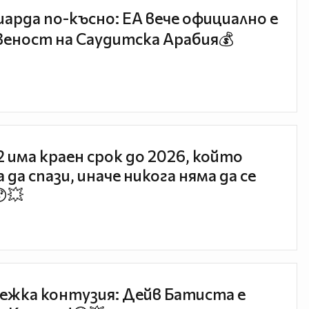
иарда по-късно: EA вече официално е
еност на Саудитска Арабия💰
 2 има краен срок до 2026, който
 да спази, иначе никога няма да се
😯💥
ежка контузия: Дейв Батиста е