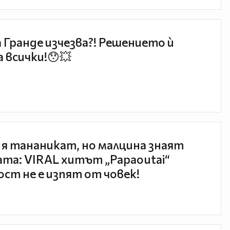
 Гранде изчезва?! Решението ѝ
 всички!😯💥
 я тананикат, но малцина знаят
та: VIRAL хитът „Papaoutai“
ст не е изпят от човек!