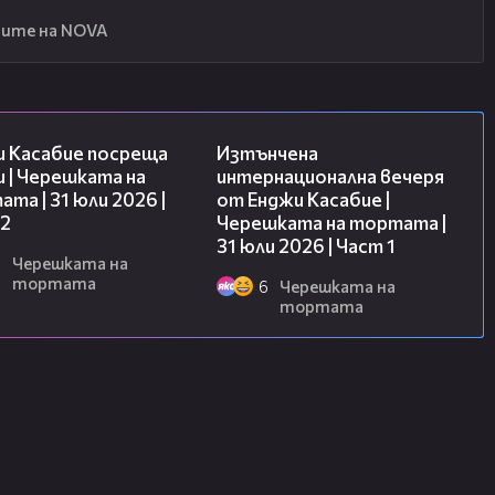
ите на NOVA
16:45
18:07
и Касабие посреща
Изтънчена
 | Черешката на
интернационална вечеря
та | 31 юли 2026 |
от Енджи Касабие |
 2
Черешката на тортата |
31 юли 2026 | Част 1
6
Черешката на
тортата
6
Черешката на
тортата