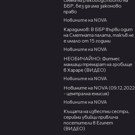
ББР, без да има законово
право
Новините на NOVA
07:43
Карадимов: В ББР върви одит
на Сметната палата, такъв не
е имало от 15 години
Новините на NOVA
03:22
НЕОБИЧАЙНО: Фитнес
маниаци тренират на гробище
в Хараре (ВИДЕО)
Новините на NOVA
40:15
Новините на NOVA (09.12.2022
- централна емисия)
Новините на NOVA
04:30
Къщата на известни сестри,
серийни убийци привлича
посетители в Египет
(ВИДЕО)