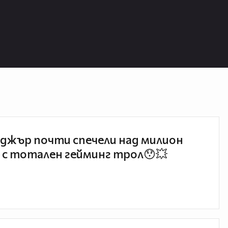
джър почти спечели над милион
 с тотален гейминг трол😯💥