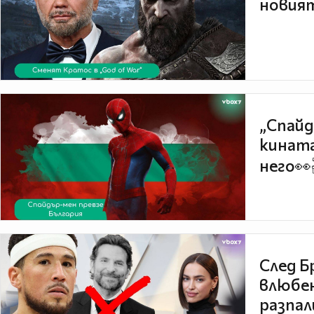
новият
„Спайд
кината
него👀
След Б
влюбен
разпал