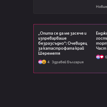
Новин
06:38
„Опита се да ме засече и
Ендж
изпреварваше
гости
безразсъдно“: Очевидец
торта
за катастрофата край
Част
Шереметя
4
Здравей България