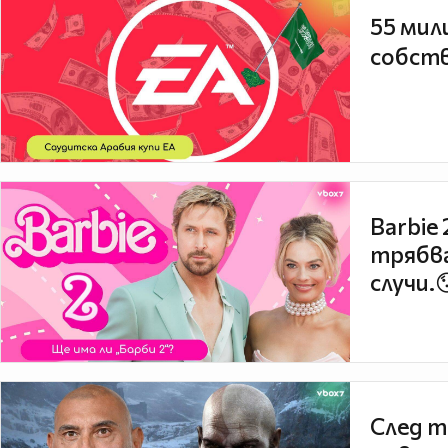
55 мил
собств
Barbie
трябва
случи.
След т