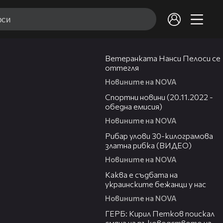
06:34
Ветеранката Нанси Пелоси се
оттегля
Новините на NOVA
00:45
Спортни новини (20.11.2022 -
обедна емисия)
Новините на NOVA
00:39
Рибар улови 30-килограмова
златна рибка (ВИДЕО)
Новините на NOVA
02:20
Каква е съдбата на
украинските бежанци у нас
Новините на NOVA
00:41
ГЕРБ: Кирил Петков поискал
смяна на ръководството на