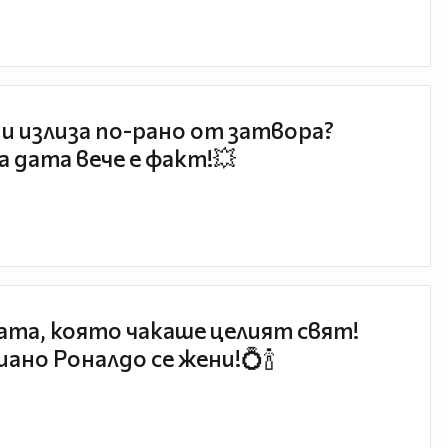
и излиза по-рано от затвора?
 дата вече е факт!💥
та, която чакаше целият свят!
ано Роналдо се жени!💍🍾