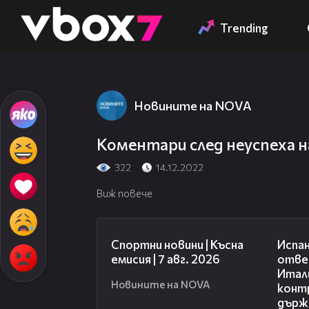
Member of
👾
Trending
Новините на NOVA
Коментари след неуспеха 
322
14.12.2022
Виж повече
03:46
Спортни новини | Късна
Испан
емисия | 7 авг. 2026
отве
Итали
Новините на NOVA
конт
държ