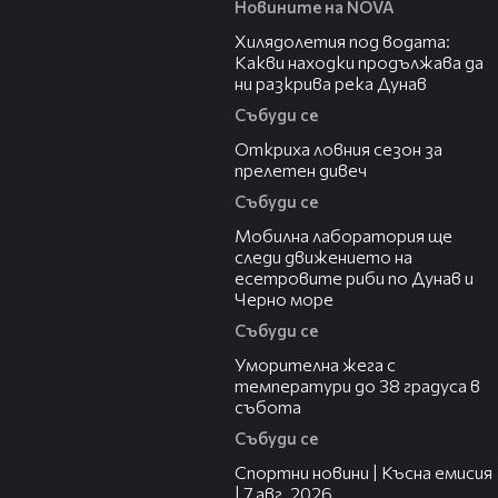
Новините на NOVA
03:43
Хилядолетия под водата:
Какви находки продължава да
ни разкрива река Дунав
Събуди се
04:48
Откриха ловния сезон за
прелетен дивеч
Събуди се
04:09
Мобилна лаборатория ще
следи движението на
есетровите риби по Дунав и
Черно море
Събуди се
04:15
Уморителна жега с
температури до 38 градуса в
събота
Събуди се
03:46
Спортни новини | Късна емисия
| 7 авг. 2026