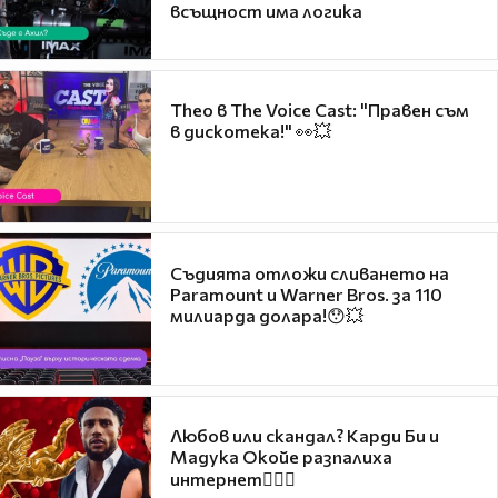
всъщност има логика
Theo в The Voice Cast: "Правен съм
в дискотека!" 👀💥
Съдията отложи сливането на
Paramount и Warner Bros. за 110
милиарда долара!😯💥
Любов или скандал? Карди Би и
Мадука Окойе разпалиха
интернет❤️‍🔥🔥