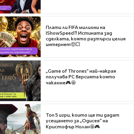
Плати ли FIFA милиони на
IShowSpeed?! Истината зад
сделката, която разтърси целия
интернет🤑💥
„Game of Thrones“ най-накрая
получава PC версията която
чакахме🎮🤩
Топ 5 игри, които ще ти дадат
усещането за „Одисея“ на
Кристофър Нолан🤩🎮