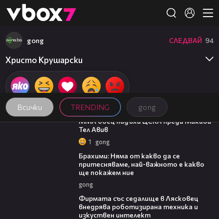
Member of
👾
gong
СЛЕДВАЙ
94
Христо Крушарски
Всички
TRENDING
gong
00:59
ММА боец надъха ЦСКА преди Макаби
Тел Авив
1
gong
02:45
Брахими: Няма от какво да се
притесняваме, най-важното е какво
ще покажем ние
gong
00:06
Фирмата със седалище в Лясковец
внедрява роботизирана техника и
изкуствен интелект