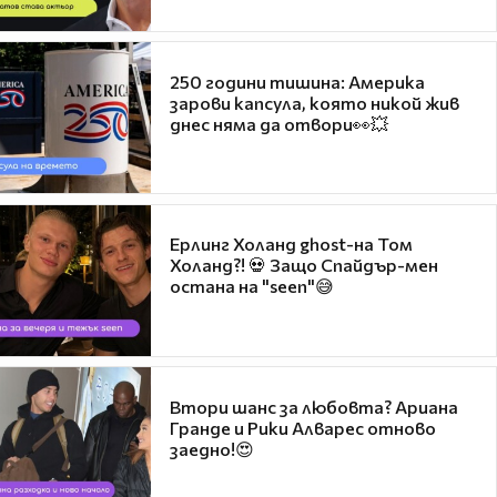
250 години тишина: Америка
зарови капсула, която никой жив
днес няма да отвори👀💥
Ерлинг Холанд ghost-на Том
Холанд?! 💀 Защо Спайдър-мен
остана на "seen"😅
Втори шанс за любовта? Ариана
Гранде и Рики Алварес отново
заедно!😍