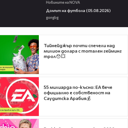
Новините на NOVA
57:58
Домът на футбола (05.08.2026)
gongbg
Тийнейджър почти спечели над
милион долара с тотален гейминг
трол😯💥
55 милиарда по-късно: EA вече
официално е собственост на
Саудитска Арабия💰