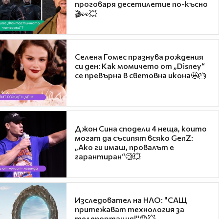
проговаря десетилетие по-късно
🎬👀💥
Селена Гомес празнува рождения
си ден: Как момичето от „Disney“
се превърна в световна икона🤩🎂
Джон Сина сподели 4 неща, които
могат да съсипят всяко GenZ:
„Ако ги имаш, провалът е
гарантиран“🧐💥
Изследовател на НЛО: "САЩ
притежават технология за
телепортация!"😯💥