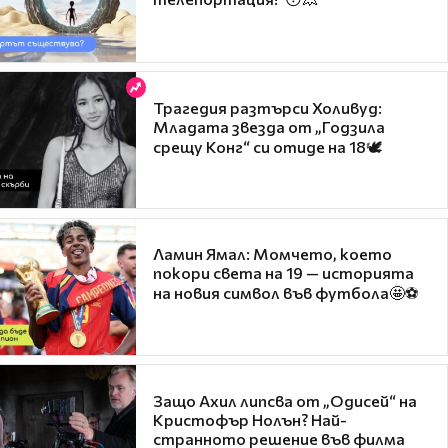
Трагедия разтърси Холивуд:
Младата звезда от „Годзила
срещу Конг“ си отиде на 18🕊️
Ламин Ямал: Момчето, което
покори света на 19 — историята
на новия символ във футбола🤩⚽
Защо Ахил липсва от „Одисей“ на
Кристофър Нолън? Най-
странното решение във филма