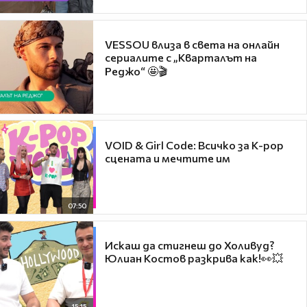
VESSOU влиза в света на онлайн
сериалите с „Кварталът на
Реджо“ 🤩🎬
VOID & Girl Code: Всичко за K-pop
сцената и мечтите им
07:50
Искаш да стигнеш до Холивуд?
Юлиан Костов разкрива как!👀💥
15:15