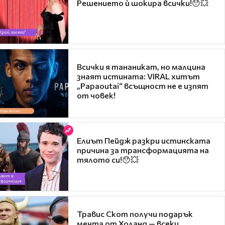
Решението ѝ шокира всички!😯💥
Всички я тананикат, но малцина
знаят истината: VIRAL хитът
„Papaoutai“ всъщност не е изпят
от човек!
Елиът Пейдж разкри истинската
причина за трансформацията на
тялото си!😯💥
Травис Скот получи подарък
мечта от Холанд — всеки