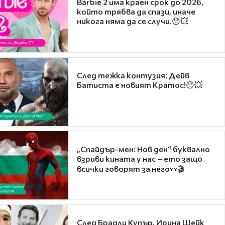
Barbie 2 има краен срок до 2026,
който трябва да спази, иначе
никога няма да се случи.😯💥
След тежка контузия: Дейв
Батиста е новият Кратос!😯💥
„Спайдър-мен: Нов ден“ буквално
взриви кината у нас – ето защо
всички говорят за него👀🎬
След Брадли Купър, Ирина Шейк