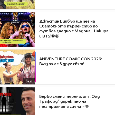
Джъстин Бийбър ще пее на
Световното първенство по
футбол заедно с Мадона, Шакира
и BTS!⚽🤩
ANIVENTURE COMIC CON 2026:
Влязохме в друг свят!
08:16
Бербо смени терена: от „Олд
Трафорд“ директно на
театралната сцена👀⚽