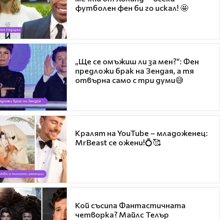
футболен фен би го искал! 🤩
„Ще се омъжиш ли за мен?“: Фен
предложи брак на Зендая, а тя
отвърна само с три думи😅
Кралят на YouTube – младоженец:
MrBeast се ожени!💍🥰
Кой съсипа Фантастичната
четворка? Майлс Телър