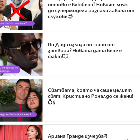
отново е влюбена? Новият мъж
до супермодела разпали лавина от
слухове🧐
Пи Диди излиза по-рано от
затвора? Новата дата вече е
факт!💥
Сватбата, която чакаше целият
свят! Кристиано Роналдо се жени!
💍🍾
Ариана Гранде изчезва?!