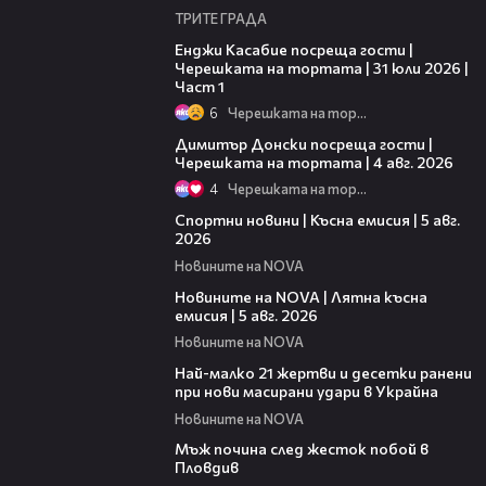
ТРИТЕ ГРАДА
10:44
Енджи Касабие посреща гости |
Черешката на тортата | 31 юли 2026 |
Част 1
6
Черешката на тортата
17:43
Димитър Донски посреща гости |
Черешката на тортата | 4 авг. 2026
4
Черешката на тортата
03:37
Спортни новини | Късна емисия | 5 авг.
2026
Новините на NOVA
20:06
Новините на NOVA | Лятна късна
емисия | 5 авг. 2026
Новините на NOVA
01:14
Най-малко 21 жертви и десетки ранени
при нови масирани удари в Украйна
Новините на NOVA
01:06
Мъж почина след жесток побой в
Пловдив