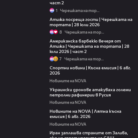
част 2
1
Черешката на тортата
23:41
Атижа посреща гости | Черешката на
тортата | 28 юли 2026
8
Черешката на тортата
15:45
Американска барбекю вечеря от
Атижа | Черешката на тортата | 28
юли 2026 | част 2
7
Черешката на тортата
04:51
Спортни новини | Късна емисия | 6 авг.
2026
Новините на NOVA
00:41
Украински дронове атакуваха големи
петролни рафинерии в Русия
Новините на NOVA
20:26
Новините на NOVA | Лятна късна
емисия | 6 авг. 2026
Новините на NOVA
00:41
Иран заплашва страните от Залива,
ако не спрат ударите на САЩ