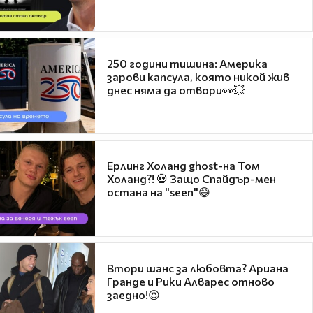
250 години тишина: Америка
зарови капсула, която никой жив
днес няма да отвори👀💥
Ерлинг Холанд ghost-на Том
Холанд?! 💀 Защо Спайдър-мен
остана на "seen"😅
Втори шанс за любовта? Ариана
Гранде и Рики Алварес отново
заедно!😍