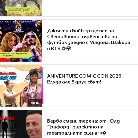
Джъстин Бийбър ще пее на
Световното първенство по
футбол заедно с Мадона, Шакира
и BTS!⚽🤩
ANIVENTURE COMIC CON 2026:
Влязохме в друг свят!
08:16
Бербо смени терена: от „Олд
Трафорд“ директно на
театралната сцена👀⚽