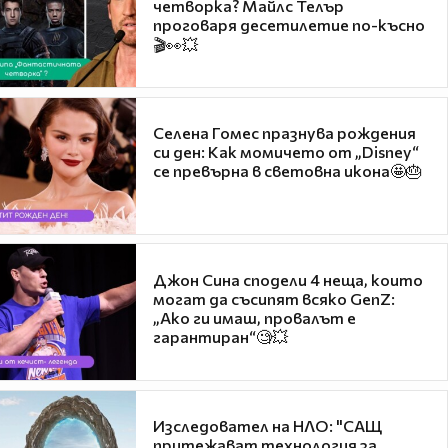
четворка? Майлс Телър
проговаря десетилетие по-късно
🎬👀💥
Селена Гомес празнува рождения
си ден: Как момичето от „Disney“
се превърна в световна икона🤩🎂
Джон Сина сподели 4 неща, които
могат да съсипят всяко GenZ:
„Ако ги имаш, провалът е
гарантиран“🧐💥
Изследовател на НЛО: "САЩ
притежават технология за