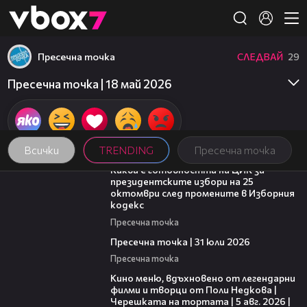
Member of
👾
Пресечна точка
СЛЕДВАЙ
29
Пресечна точка | 18 май 2026
Всички
TRENDING
Пресечна точка
14:16
Каква е готовността на ЦИК за
президентските избори на 25
октомври след промените в Изборния
кодекс
Пресечна точка
39:22
Пресечна точка | 31 юли 2026
Пресечна точка
15:31
Кино меню, вдъхновено от легендарни
филми и творци от Поли Недкова |
Черешката на тортата | 5 авг. 2026 |