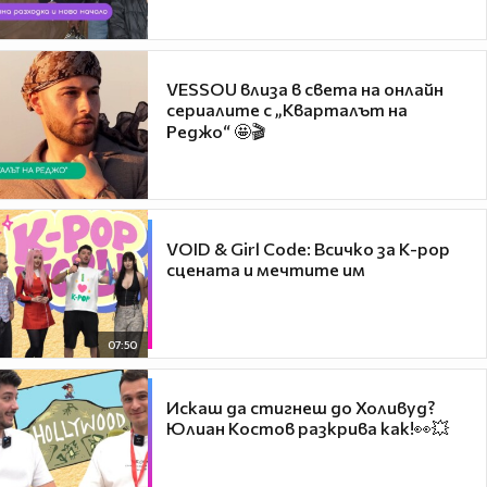
VESSOU влиза в света на онлайн
сериалите с „Кварталът на
Реджо“ 🤩🎬
VOID & Girl Code: Всичко за K-pop
сцената и мечтите им
07:50
Искаш да стигнеш до Холивуд?
Юлиан Костов разкрива как!👀💥