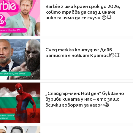
Barbie 2 има краен срок до 2026,
който трябва да спази, иначе
никога няма да се случи.😯💥
След тежка контузия: Дейв
Батиста е новият Кратос!😯💥
„Спайдър-мен: Нов ден“ буквално
взриви кината у нас – ето защо
всички говорят за него👀🎬