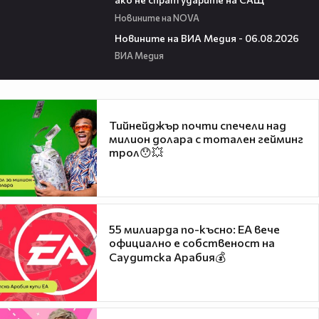
Новините на NOVA
22:43
Новините на ВИА Медия - 06.08.2026
ВИА Медия
Тийнейджър почти спечели над
милион долара с тотален гейминг
трол😯💥
55 милиарда по-късно: EA вече
официално е собственост на
Саудитска Арабия💰