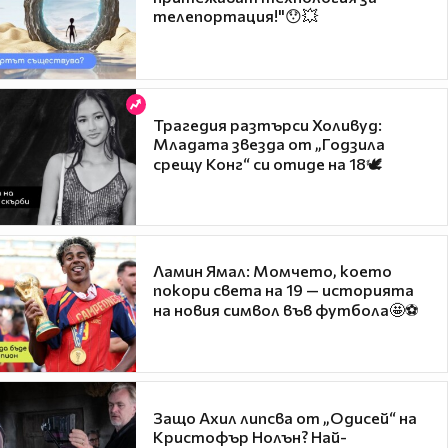
телепортация!"😯💥
Трагедия разтърси Холивуд:
Младата звезда от „Годзила
срещу Конг“ си отиде на 18🕊️
Ламин Ямал: Момчето, което
покори света на 19 — историята
на новия символ във футбола🤩⚽
Защо Ахил липсва от „Одисей“ на
Кристофър Нолън? Най-