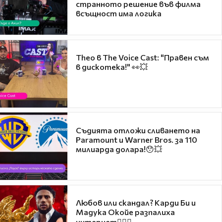
странното решение във филма
всъщност има логика
Theo в The Voice Cast: "Правен съм
в дискотека!" 👀💥
Съдията отложи сливането на
Paramount и Warner Bros. за 110
милиарда долара!😯💥
Любов или скандал? Карди Би и
Мадука Окойе разпалиха
интернет❤️‍🔥🔥