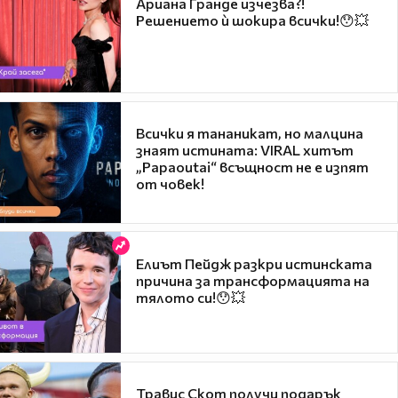
Ариана Гранде изчезва?!
Решението ѝ шокира всички!😯💥
Всички я тананикат, но малцина
знаят истината: VIRAL хитът
„Papaoutai“ всъщност не е изпят
от човек!
Елиът Пейдж разкри истинската
причина за трансформацията на
тялото си!😯💥
Травис Скот получи подарък