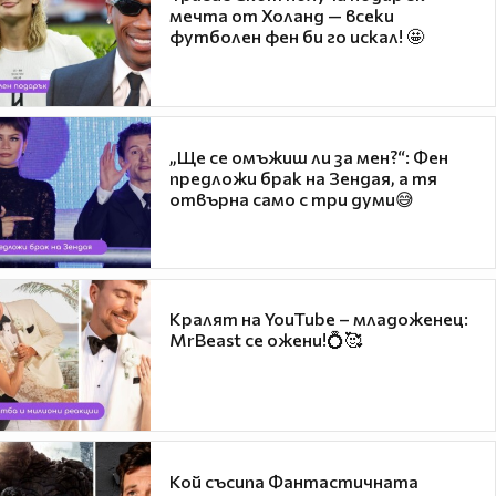
мечта от Холанд — всеки
футболен фен би го искал! 🤩
„Ще се омъжиш ли за мен?“: Фен
предложи брак на Зендая, а тя
отвърна само с три думи😅
Кралят на YouTube – младоженец:
MrBeast се ожени!💍🥰
Кой съсипа Фантастичната