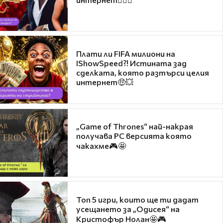
Плати ли FIFA милиони на
IShowSpeed?! Истината зад
сделката, която разтърси целия
интернет🤑💥
„Game of Thrones“ най-накрая
получава PC версията която
чакахме🎮🤩
Топ 5 игри, които ще ти дадат
усещането за „Одисея“ на
Кристофър Нолан🤩🎮