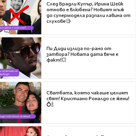
След Брадли Купър, Ирина Шейк
отново е влюбена? Новият мъж
до супермодела разпали лавина от
слухове🧐
Пи Диди излиза по-рано от
затвора? Новата дата вече е
факт!💥
Сватбата, която чакаше целият
свят! Кристиано Роналдо се жени!
💍🍾