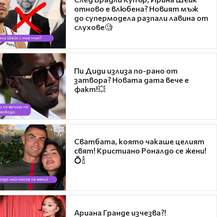
отново е влюбена? Новият мъж
до супермодела разпали лавина от
слухове🧐
Пи Диди излиза по-рано от
затвора? Новата дата вече е
факт!💥
Сватбата, която чакаше целият
свят! Кристиано Роналдо се жени!
💍🍾
Ариана Гранде изчезва?!