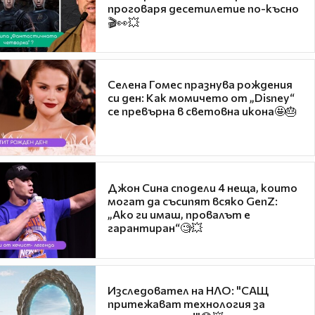
проговаря десетилетие по-късно
🎬👀💥
Селена Гомес празнува рождения
си ден: Как момичето от „Disney“
се превърна в световна икона🤩🎂
Джон Сина сподели 4 неща, които
могат да съсипят всяко GenZ:
„Ако ги имаш, провалът е
гарантиран“🧐💥
Изследовател на НЛО: "САЩ
притежават технология за