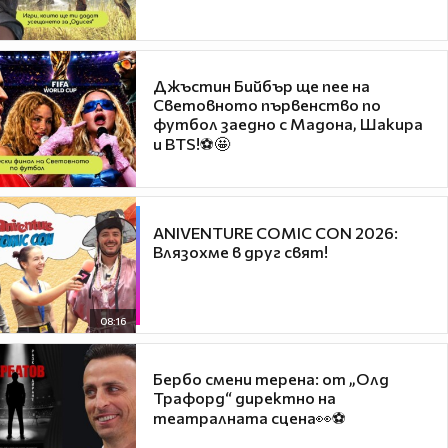
Джъстин Бийбър ще пее на
Световното първенство по
футбол заедно с Мадона, Шакира
и BTS!⚽🤩
ANIVENTURE COMIC CON 2026:
Влязохме в друг свят!
08:16
Бербо смени терена: от „Олд
Трафорд“ директно на
театралната сцена👀⚽