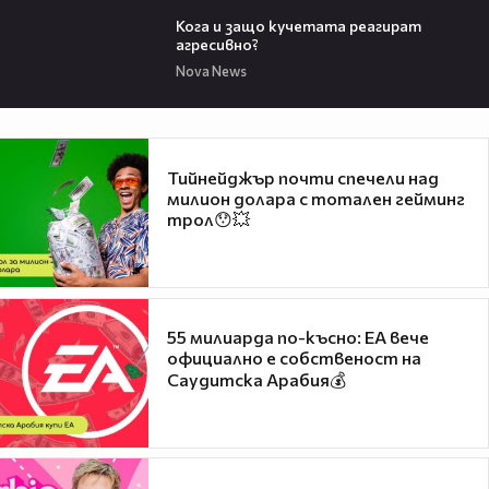
13:53
Кога и защо кучетата реагират
агресивно?
Nova News
Тийнейджър почти спечели над
милион долара с тотален гейминг
трол😯💥
55 милиарда по-късно: EA вече
официално е собственост на
Саудитска Арабия💰