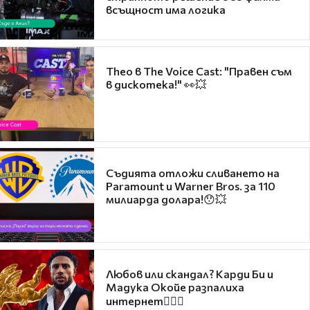
всъщност има логика
Theo в The Voice Cast: "Правен съм
в дискотека!" 👀💥
Съдията отложи сливането на
Paramount и Warner Bros. за 110
милиарда долара!😯💥
Любов или скандал? Карди Би и
Мадука Окойе разпалиха
интернет❤️‍🔥🔥