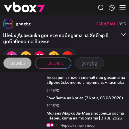
Member of
👾
gongbg
СЛЕДВАЙ
1395
Шейх Диаманка донесе победата на Хебър в
добавеното време
Всички
TRENDING
gongbg
00:47
България с пълен състав при дамите на
Европейското по спортна гимнастика
gongbg
27:51
Головете на кръга (3 кръг, 05.08.2026)
gongbg
20:17
Милена Маркова-Маца посреща гости
| Черешката на тортата | 3 авг. 2026
4
Черешката на тортата
13:03