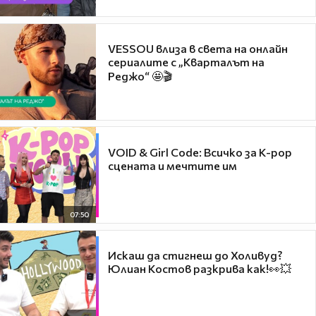
VESSOU влиза в света на онлайн
сериалите с „Кварталът на
Реджо“ 🤩🎬
VOID & Girl Code: Всичко за K-pop
сцената и мечтите им
07:50
Искаш да стигнеш до Холивуд?
Юлиан Костов разкрива как!👀💥