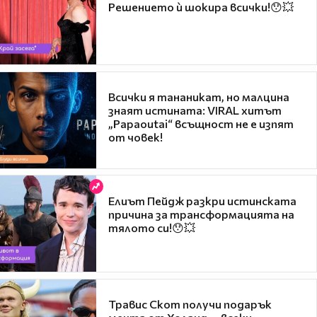
Решението ѝ шокира всички!😯💥
Всички я тананикат, но малцина
знаят истината: VIRAL хитът
„Papaoutai“ всъщност не е изпят
от човек!
Елиът Пейдж разкри истинската
причина за трансформацията на
тялото си!😯💥
Травис Скот получи подарък