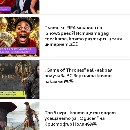
Плати ли FIFA милиони на
IShowSpeed?! Истината зад
сделката, която разтърси целия
интернет🤑💥
„Game of Thrones“ най-накрая
получава PC версията която
чакахме🎮🤩
Топ 5 игри, които ще ти дадат
усещането за „Одисея“ на
Кристофър Нолан🤩🎮