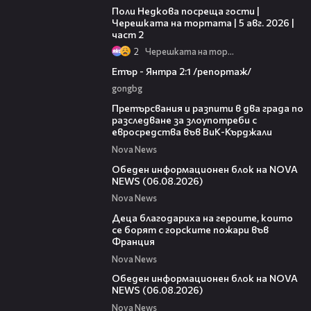
Поли Недкова посреща гости |
Черешката на тортата | 5 авг. 2026 |
част 2
2
Черешката на тортата
06:23
Етър - Янтра 2:1 /репортаж/
gongbg
00:27
Претърсвания и разпити в два града по
разследване за злоупотреби с
евросредства във ВиК-Кърджали
Nova News
27:22
Обеден информационен блок на NOVA
NEWS (06.08.2026)
Nova News
01:50
Деца благодариха на героите, които
се борят с горските пожари във
Франция
Nova News
01:14:28
Обеден информационен блок на NOVA
NEWS (06.08.2026)
Nova News