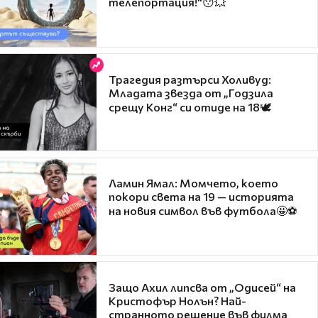
телепортация!"😯💥
Трагедия разтърси Холивуд:
Младата звезда от „Годзила
срещу Конг“ си отиде на 18🕊️
Ламин Ямал: Момчето, което
покори света на 19 — историята
на новия символ във футбола🤩⚽
Защо Ахил липсва от „Одисей“ на
Кристофър Нолън? Най-
странното решение във филма