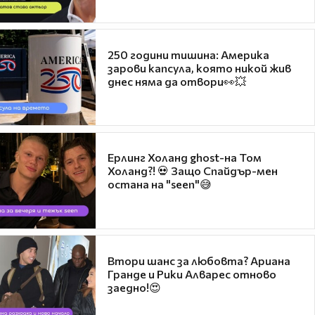
250 години тишина: Америка
зарови капсула, която никой жив
днес няма да отвори👀💥
Ерлинг Холанд ghost-на Том
Холанд?! 💀 Защо Спайдър-мен
остана на "seen"😅
Втори шанс за любовта? Ариана
Гранде и Рики Алварес отново
заедно!😍