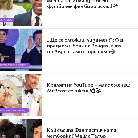
мечта от Холанд — всеки
футболен фен би го искал! 🤩
„Ще се омъжиш ли за мен?“: Фен
предложи брак на Зендая, а тя
отвърна само с три думи😅
Кралят на YouTube – младоженец:
MrBeast се ожени!💍🥰
Кой съсипа Фантастичната
четворка? Майлс Телър