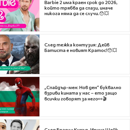
Barbie 2 има краен срок до 2026,
който трябва да спази, иначе
никога няма да се случи.😯💥
След тежка контузия: Дейв
Батиста е новият Кратос!😯💥
„Спайдър-мен: Нов ден“ буквално
взриви кината у нас – ето защо
всички говорят за него👀🎬
След Брадли Купър, Ирина Шейк