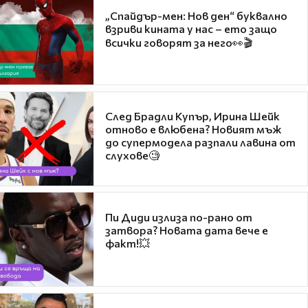
„Спайдър-мен: Нов ден“ буквално
взриви кината у нас – ето защо
всички говорят за него👀🎬
След Брадли Купър, Ирина Шейк
отново е влюбена? Новият мъж
до супермодела разпали лавина от
слухове🧐
Пи Диди излиза по-рано от
затвора? Новата дата вече е
факт!💥