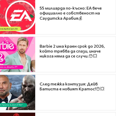
55 милиарда по-късно: EA вече
официално е собственост на
Саудитска Арабия💰
Barbie 2 има краен срок до 2026,
който трябва да спази, иначе
никога няма да се случи.😯💥
След тежка контузия: Дейв
Батиста е новият Кратос!😯💥