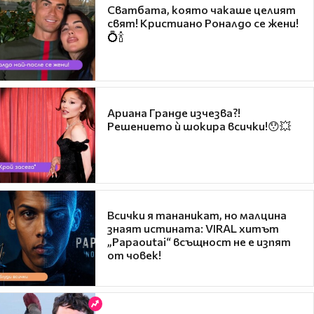
Сватбата, която чакаше целият
свят! Кристиано Роналдо се жени!
💍🍾
Ариана Гранде изчезва?!
Решението ѝ шокира всички!😯💥
Всички я тананикат, но малцина
знаят истината: VIRAL хитът
„Papaoutai“ всъщност не е изпят
от човек!