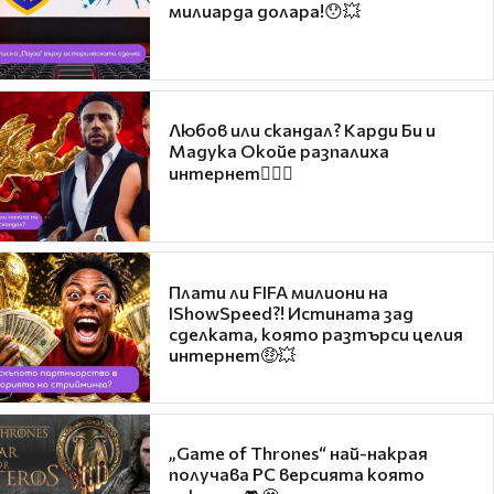
милиарда долара!😯💥
Любов или скандал? Карди Би и
Мадука Окойе разпалиха
интернет❤️‍🔥🔥
Плати ли FIFA милиони на
IShowSpeed?! Истината зад
сделката, която разтърси целия
интернет🤑💥
„Game of Thrones“ най-накрая
получава PC версията която