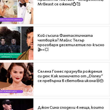
MrBeast се ожени!💍🥰
Кой съсипа Фантастичната
четворка? Майлс Телър
проговаря десетилетие по-късно
🎬👀💥
Селена Гомес празнува рождения
си ден: Как момичето от „Disney“
се превърна в световна икона🤩🎂
Джон Сина сподели 4 неща, които