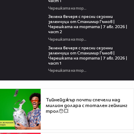
част 1
Черешката на тортата
17:48
Зелена вечеря с пресни сезонни
зеленчуци от Станимир Гъмов |
Черешката на тортата | 7 авг. 2026 |
част 2
Черешката на тортата
16:06
Зелена вечеря с пресни сезонни
зеленчуци от Станимир Гъмов |
Черешката на тортата | 7 авг. 2026 |
част 1
Черешката на тортата
Тийнейджър почти спечели над
милион долара с тотален гейминг
трол😯💥