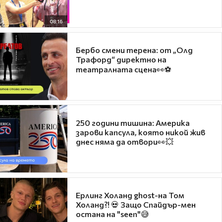
08:16
Бербо смени терена: от „Олд
Трафорд“ директно на
театралната сцена👀⚽
250 години тишина: Америка
зарови капсула, която никой жив
днес няма да отвори👀💥
Ерлинг Холанд ghost-на Том
Холанд?! 💀 Защо Спайдър-мен
остана на "seen"😅