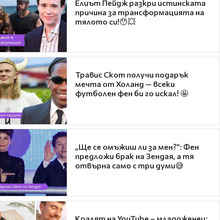
Елиът Пейдж разкри истинската
причина за трансформацията на
тялото си!😯💥
Травис Скот получи подарък
мечта от Холанд — всеки
футболен фен би го искал! 🤩
„Ще се омъжиш ли за мен?“: Фен
предложи брак на Зендая, а тя
отвърна само с три думи😅
Кралят на YouTube – младоженец: