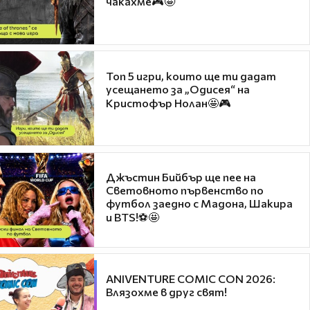
чакахме🎮🤩
Топ 5 игри, които ще ти дадат
усещането за „Одисея“ на
Кристофър Нолан🤩🎮
Джъстин Бийбър ще пее на
Световното първенство по
футбол заедно с Мадона, Шакира
и BTS!⚽🤩
ANIVENTURE COMIC CON 2026:
Влязохме в друг свят!