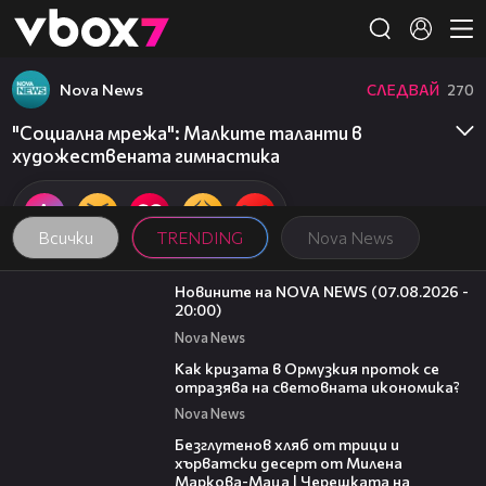
Member of
👾
Nova News
СЛЕДВАЙ
270
"Социална мрежа": Малките таланти в
художествената гимнастика
Всички
TRENDING
Nova News
22:56
Новините на NOVA NEWS (07.08.2026 -
20:00)
Nova News
14:07
Как кризата в Ормузкия проток се
отразява на световната икономика?
Nova News
15:35
Безглутенов хляб от трици и
хърватски десерт от Милена
Маркова-Маца | Черешката на