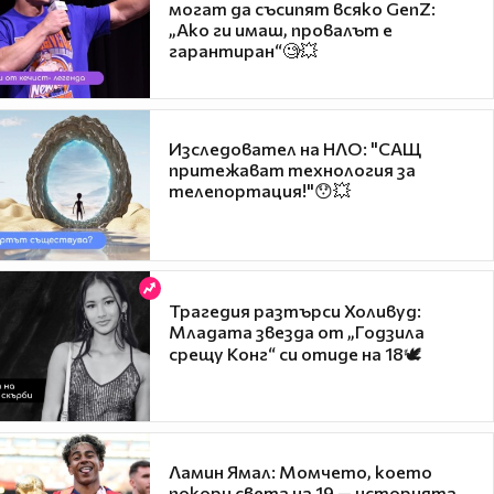
могат да съсипят всяко GenZ:
„Ако ги имаш, провалът е
гарантиран“🧐💥
Изследовател на НЛО: "САЩ
притежават технология за
телепортация!"😯💥
Трагедия разтърси Холивуд:
Младата звезда от „Годзила
срещу Конг“ си отиде на 18🕊️
Ламин Ямал: Момчето, което
покори света на 19 — историята