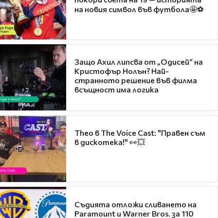
на новия символ във футбола🤩⚽
Защо Ахил липсва от „Одисей“ на
Кристофър Нолън? Най-
странното решение във филма
всъщност има логика
Theo в The Voice Cast: "Правен съм
в дискотека!" 👀💥
Съдията отложи сливането на
Paramount и Warner Bros. за 110