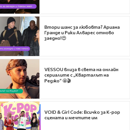
Втори шанс за любовта? Ариана
Гранде и Рики Алварес отново
заедно!😍
VESSOU влиза в света на онлайн
сериалите с „Кварталът на
Реджо“ 🤩🎬
VOID & Girl Code: Всичко за K-pop
сцената и мечтите им