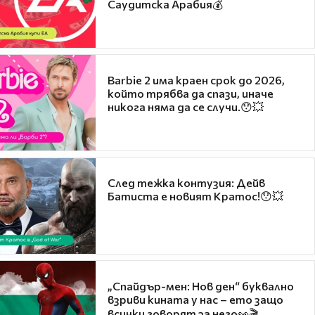
Саудитска Арабия💰
Barbie 2 има краен срок до 2026,
който трябва да спази, иначе
никога няма да се случи.😯💥
След тежка контузия: Дейв
Батиста е новият Кратос!😯💥
„Спайдър-мен: Нов ден“ буквално
взриви кината у нас – ето защо
всички говорят за него👀🎬