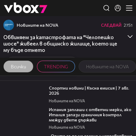
Member of
👾
Новините на NOVA
СЛЕДВАЙ
2751
Обвиняем за катастрофата на "Челопешко
шосе" живеел в общинско жилище, което ще
му бъде отнето
Всички
TRENDING
Новините на NOVA
03:46
Спортни новини | Късна емисия | 7 авг.
2026
Новините на NOVA
00:51
Испания заплаши с ответни мерки, ако
Италия запази граничния контрол
между двете държави
Новините на NOVA
06:38
„Опита се да ме засече и изпреварваше