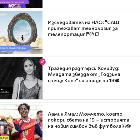
Изследовател на НЛО: "САЩ
притежават технология за
телепортация!"😯💥
Трагедия разтърси Холивуд:
Младата звезда от „Годзила
срещу Конг“ си отиде на 18🕊️
Ламин Ямал: Момчето, което
покори света на 19 — историята
на новия символ във футбола🤩⚽