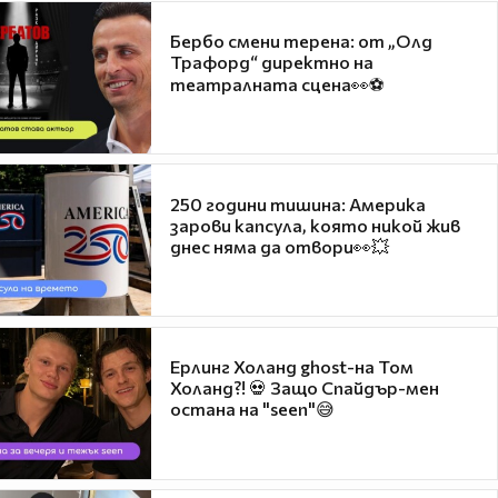
Бербо смени терена: от „Олд
Трафорд“ директно на
театралната сцена👀⚽
250 години тишина: Америка
зарови капсула, която никой жив
днес няма да отвори👀💥
Ерлинг Холанд ghost-на Том
Холанд?! 💀 Защо Спайдър-мен
остана на "seen"😅