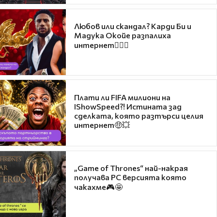
Любов или скандал? Карди Би и
Мадука Окойе разпалиха
интернет❤️‍🔥🔥
Плати ли FIFA милиони на
IShowSpeed?! Истината зад
сделката, която разтърси целия
интернет🤑💥
„Game of Thrones“ най-накрая
получава PC версията която
чакахме🎮🤩