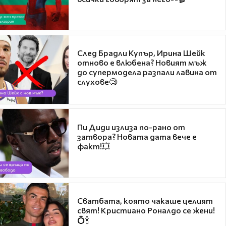
След Брадли Купър, Ирина Шейк
отново е влюбена? Новият мъж
до супермодела разпали лавина от
слухове🧐
Пи Диди излиза по-рано от
затвора? Новата дата вече е
факт!💥
Сватбата, която чакаше целият
свят! Кристиано Роналдо се жени!
💍🍾