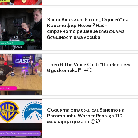
Защо Ахил липсва от „Одисей“ на
Кристофър Нолън? Най-
странното решение във филма
всъщност има логика
Theo в The Voice Cast: "Правен съм
в дискотека!" 👀💥
Съдията отложи сливането на
Paramount и Warner Bros. за 110
милиарда долара!😯💥