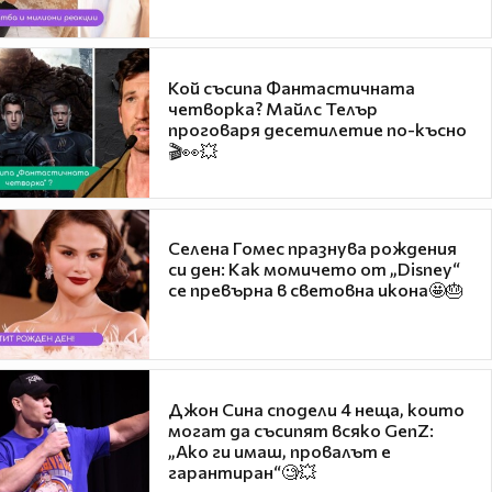
Кой съсипа Фантастичната
четворка? Майлс Телър
проговаря десетилетие по-късно
🎬👀💥
Селена Гомес празнува рождения
си ден: Как момичето от „Disney“
се превърна в световна икона🤩🎂
Джон Сина сподели 4 неща, които
могат да съсипят всяко GenZ:
„Ако ги имаш, провалът е
гарантиран“🧐💥