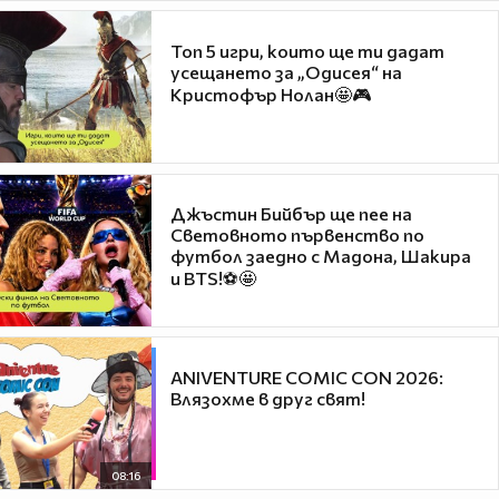
Топ 5 игри, които ще ти дадат
усещането за „Одисея“ на
Кристофър Нолан🤩🎮
Джъстин Бийбър ще пее на
Световното първенство по
футбол заедно с Мадона, Шакира
и BTS!⚽🤩
ANIVENTURE COMIC CON 2026:
Влязохме в друг свят!
08:16