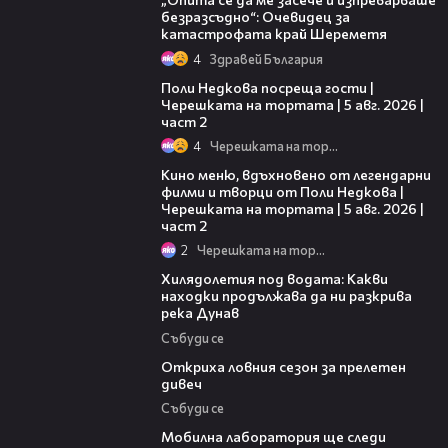
безразсъдно“: Очевидец за
катастрофата край Шереметя
4
Здравей България
13:03
Поли Недкова посреща гости |
Черешката на тортата | 5 авг. 2026 |
част 2
4
Черешката на тортата
15:31
Кино меню, вдъхновено от легендарни
филми и творци от Поли Недкова |
Черешката на тортата | 5 авг. 2026 |
част 2
2
Черешката на тортата
03:43
Хилядолетия под водата: Какви
находки продължава да ни разкрива
река Дунав
Събуди се
04:48
Откриха ловния сезон за прелетен
дивеч
Събуди се
04:09
Мобилна лаборатория ще следи