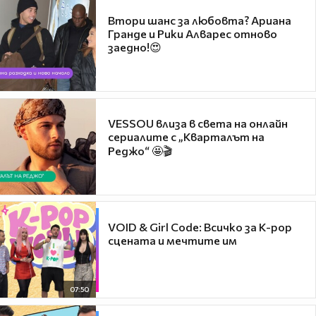
Втори шанс за любовта? Ариана
Гранде и Рики Алварес отново
заедно!😍
VESSOU влиза в света на онлайн
сериалите с „Кварталът на
Реджо“ 🤩🎬
VOID & Girl Code: Всичко за K-pop
сцената и мечтите им
07:50