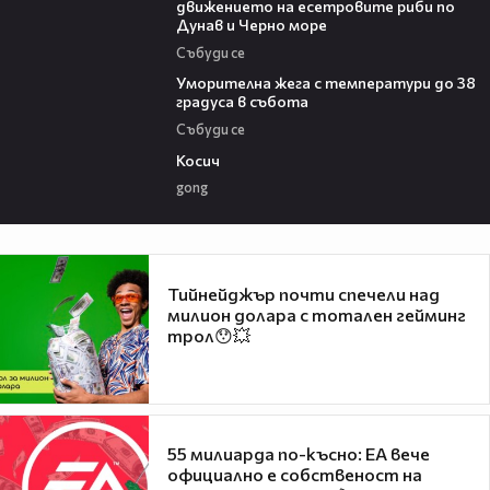
движението на есетровите риби по
Дунав и Черно море
Събуди се
04:15
Уморителна жега с температури до 38
градуса в събота
Събуди се
10:17
Косич
gong
Тийнейджър почти спечели над
милион долара с тотален гейминг
трол😯💥
55 милиарда по-късно: EA вече
официално е собственост на