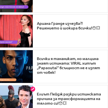
Ариана Гранде изчезва?!
Решението ѝ шокира всички!😯💥
Всички я тананикат, но малцина
знаят истината: VIRAL хитът
„Papaoutai“ всъщност не е изпят
от човек!
Елиът Пейдж разкри истинската
причина за трансформацията на
тялото си!😯💥