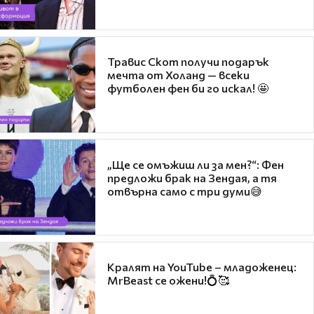
Травис Скот получи подарък
мечта от Холанд — всеки
футболен фен би го искал! 🤩
„Ще се омъжиш ли за мен?“: Фен
предложи брак на Зендая, а тя
отвърна само с три думи😅
Кралят на YouTube – младоженец:
MrBeast се ожени!💍🥰