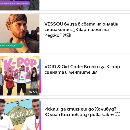
VESSOU влиза в света на онлайн
сериалите с „Кварталът на
Реджо“ 🤩🎬
VOID & Girl Code: Всичко за K-pop
сцената и мечтите им
07:50
Искаш да стигнеш до Холивуд?
Юлиан Костов разкрива как!👀💥