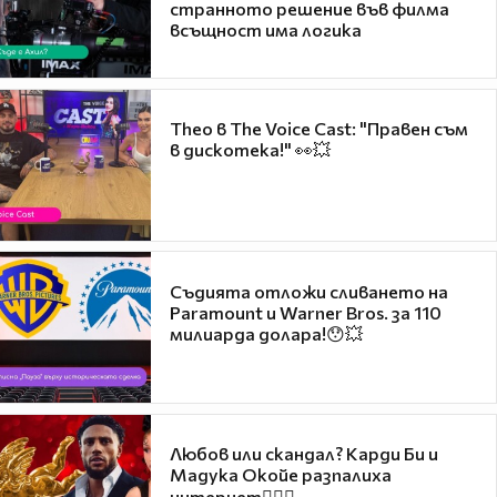
странното решение във филма
всъщност има логика
Theo в The Voice Cast: "Правен съм
в дискотека!" 👀💥
Съдията отложи сливането на
Paramount и Warner Bros. за 110
милиарда долара!😯💥
Любов или скандал? Карди Би и
Мадука Окойе разпалиха
интернет❤️‍🔥🔥