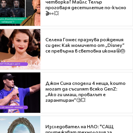
четворка? Майлс Телър
проговаря десетилетие по-късно
🎬👀💥
Селена Гомес празнува рождения
си ден: Как момичето от „Disney“
се превърна в световна икона🤩🎂
Джон Сина сподели 4 неща, които
могат да съсипят всяко GenZ:
„Ако ги имаш, провалът е
гарантиран“🧐💥
Изследовател на НЛО: "САЩ
притежават технология за