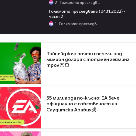
2
Голямото преследване
24:57
Голямото преследване (04.11.2022) -
част 2
1
Голямото преследване
Тийнейджър почти спечели над
милион долара с тотален гейминг
трол😯💥
55 милиарда по-късно: EA вече
официално е собственост на
Саудитска Арабия💰