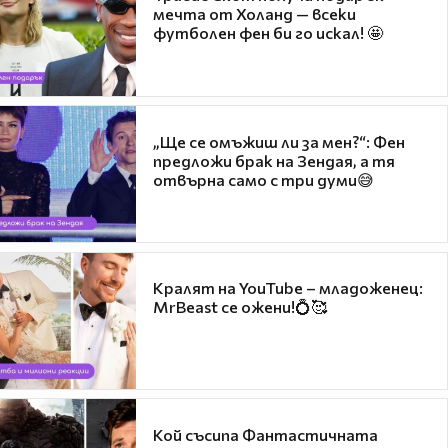
мечта от Холанд — всеки
футболен фен би го искал! 🤩
„Ще се омъжиш ли за мен?“: Фен
предложи брак на Зендая, а тя
отвърна само с три думи😅
Кралят на YouTube – младоженец:
MrBeast се ожени!💍🥰
Кой съсипа Фантастичната