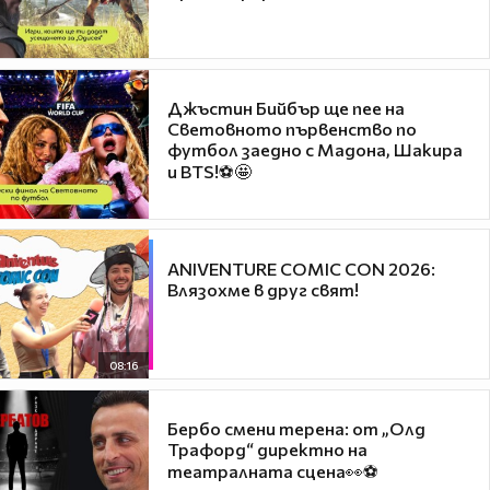
Джъстин Бийбър ще пее на
Световното първенство по
футбол заедно с Мадона, Шакира
и BTS!⚽🤩
ANIVENTURE COMIC CON 2026:
Влязохме в друг свят!
08:16
Бербо смени терена: от „Олд
Трафорд“ директно на
театралната сцена👀⚽