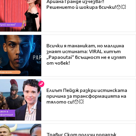
Ариана Гранде изчезва?!
Решението ѝ шокира всички!😯💥
Всички я тананикат, но малцина
знаят истината: VIRAL хитът
„Papaoutai“ всъщност не е изпят
от човек!
Елиът Пейдж разкри истинската
причина за трансформацията на
тялото си!😯💥
Травис Скот получи подарък