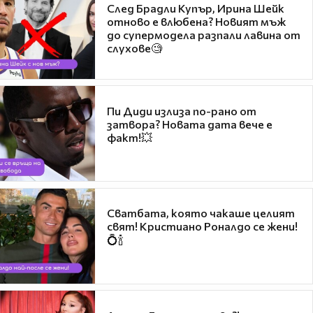
След Брадли Купър, Ирина Шейк
отново е влюбена? Новият мъж
до супермодела разпали лавина от
слухове🧐
Пи Диди излиза по-рано от
затвора? Новата дата вече е
факт!💥
Сватбата, която чакаше целият
свят! Кристиано Роналдо се жени!
💍🍾