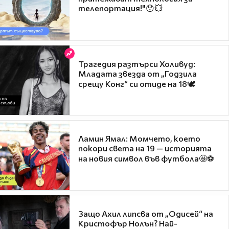
телепортация!"😯💥
Трагедия разтърси Холивуд:
Младата звезда от „Годзила
срещу Конг“ си отиде на 18🕊️
Ламин Ямал: Момчето, което
покори света на 19 — историята
на новия символ във футбола🤩⚽
Защо Ахил липсва от „Одисей“ на
Кристофър Нолън? Най-