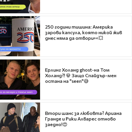
250 години тишина: Америка
зарови капсула, която никой жив
днес няма да отвори👀💥
Ерлинг Холанд ghost-на Том
Холанд?! 💀 Защо Спайдър-мен
остана на "seen"😅
Втори шанс за любовта? Ариана
Гранде и Рики Алварес отново
заедно!😍