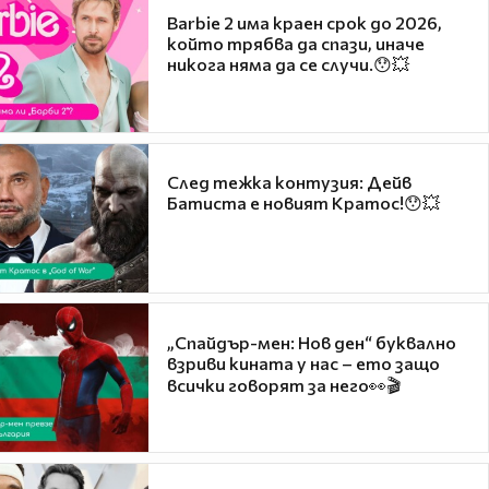
Barbie 2 има краен срок до 2026,
който трябва да спази, иначе
никога няма да се случи.😯💥
След тежка контузия: Дейв
Батиста е новият Кратос!😯💥
„Спайдър-мен: Нов ден“ буквално
взриви кината у нас – ето защо
всички говорят за него👀🎬