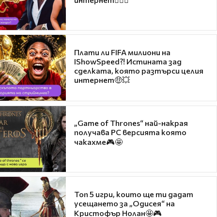
Плати ли FIFA милиони на
IShowSpeed?! Истината зад
сделката, която разтърси целия
интернет🤑💥
„Game of Thrones“ най-накрая
получава PC версията която
чакахме🎮🤩
Топ 5 игри, които ще ти дадат
усещането за „Одисея“ на
Кристофър Нолан🤩🎮