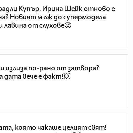
радли Купър, Ирина Шейк отново е
а? Новият мъж до супермодела
и лавина от слухове🧐
и излиза по-рано от затвора?
 дата вече е факт!💥
та, която чакаше целият свят!