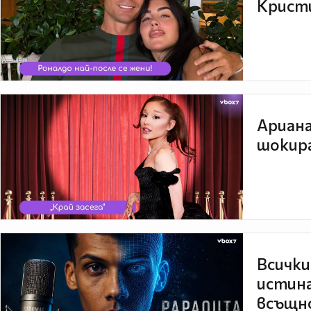
Кристи
Ариана
шокира
Всички
истина
всъщно