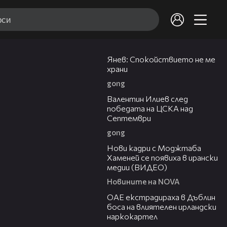
02:01
Янев: Спокойствието не ме
храни
gong
04:36
Валентин Илиев след
победата на ЦСКА над
Септември
gong
00:14
Нови кадри с Моджтаба
Хаменей се появиха в ирански
медии (ВИДЕО)
Новините на NOVA
01:32
ОАЕ екстрадираха в Дъблин
боса на влиятелен ирландски
наркокартел