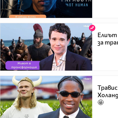
Елиът 
за тра
Травис
Холанд
🤩