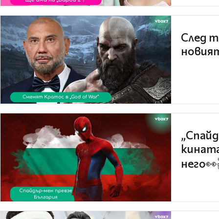
След т
новият
„Спайд
кината
него👀