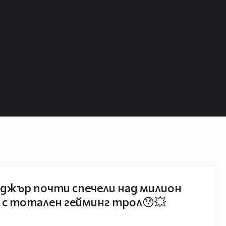
джър почти спечели над милион
 с тотален гейминг трол😯💥