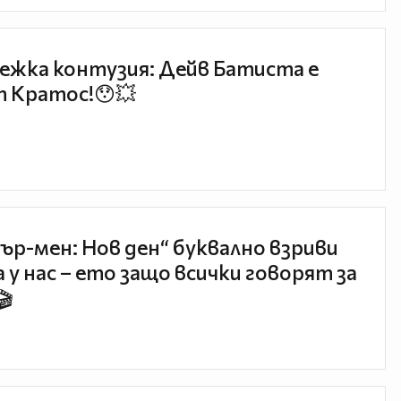
ежка контузия: Дейв Батиста е
 Кратос!😯💥
ър-мен: Нов ден“ буквално взриви
 у нас – ето защо всички говорят за
🎬