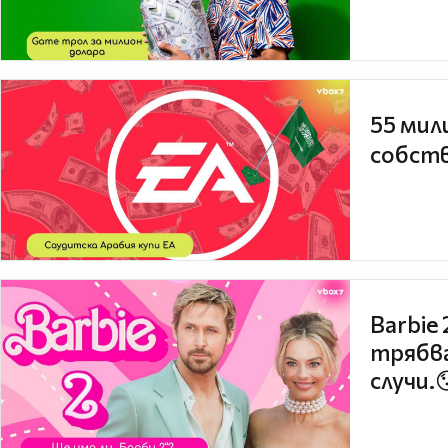
55 мил
собств
Barbie
трябва
случи.