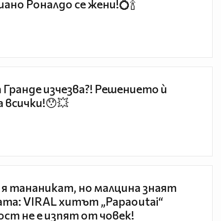
ано Роналдо се жени!💍🍾
 Гранде изчезва?! Решението ѝ
 всички!😯💥
 я тананикат, но малцина знаят
та: VIRAL хитът „Papaoutai“
ст не е изпят от човек!