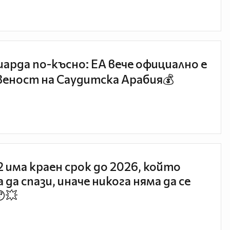
иарда по-късно: EA вече официално е
еност на Саудитска Арабия💰
 2 има краен срок до 2026, който
 да спази, иначе никога няма да се
😯💥