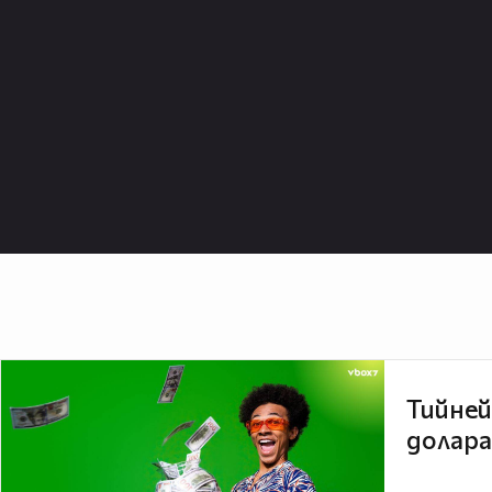
Тийней
долара