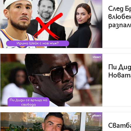
След Б
влюбен
разпал
Пи Дид
Новата
Сватба