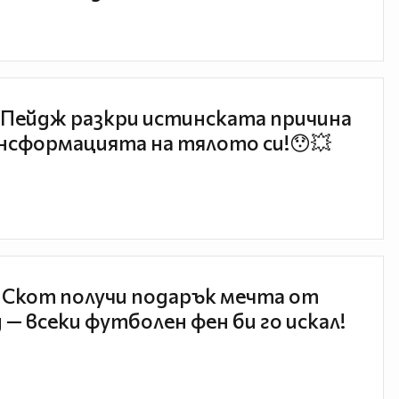
Пейдж разкри истинската причина
нсформацията на тялото си!😯💥
 Скот получи подарък мечта от
 — всеки футболен фен би го искал!