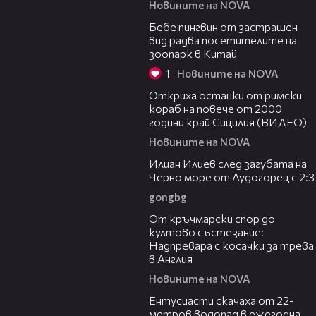
Новините на NOVA
01:15
Бебе пингвин от застрашен
вид радва посетителите на
зоопарк в Китай
1
Новините на NOVA
01:10
Откриха останки от римски
кораб на повече от 2000
години край Сицилия (ВИДЕО)
Новините на NOVA
02:44
Илиан Илиев след загубата на
Черно море от Лудогорец с 2:3
gongbg
03:01
От кръчмарски спор до
култово състезание:
Надпревара с косачки за трева
в Англия
Новините на NOVA
04:00
Ентусиасти скачаха от 22-
метров водопад в ежегодна