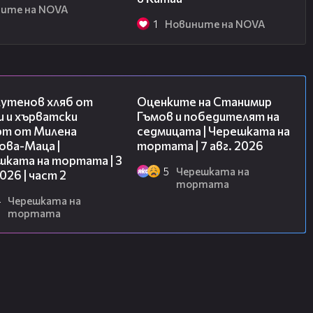
ите на NOVA
1
Новините на NOVA
15:35
02:15
лутенов хляб от
Оценките на Станимир
и и хърватски
Гъмов и победителят на
рт от Милена
седмицата | Черешката на
ова-Маца |
тортата | 7 авг. 2026
шката на тортата | 3
5
Черешката на
2026 | част 2
тортата
4
Черешката на
тортата