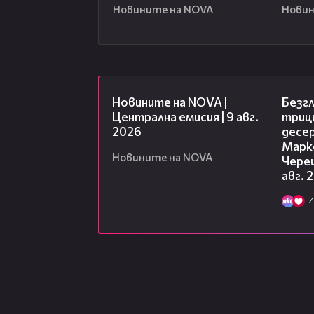
Новините на NOVA
Новин
28:37
Новините на NOVA |
Безг
Централна емисия | 9 авг.
триц
2026
десе
Марк
Новините на NOVA
Чере
авг. 