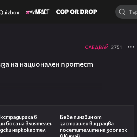
Quizbox
СЛЕДВАЙ
2751
за на национален протест
01:32
01:15
екстрадираха в
Бебе пингвин от
н боса на влиятелен
застрашен вид радва
ндски наркокартел
посетителите на зоопарк
в Китай