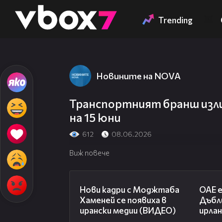
Member of
👾
Trending
Новините на NOVA
Транспортният бранш изли
на 15 юни
612
08.06.2026
Виж повече
00:14
Нови кадри с Моджтаба
ОАЕ 
Хаменей се появиха в
Дъбли
ирански медии (ВИДЕО)
ирла