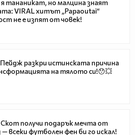
 я тананикат, но малцина знаят
та: VIRAL хитът „Papaoutai“
ст не е изпят от човек!
Пейдж разкри истинската причина
нсформацията на тялото си!😯💥
 Скот получи подарък мечта от
 — всеки футболен фен би го искал!