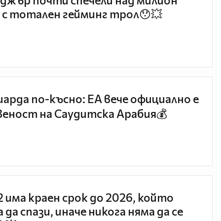
джър почти спечели над милион
 с тотален гейминг трол😯💥
иарда по-късно: EA вече официално е
еност на Саудитска Арабия💰
 2 има краен срок до 2026, който
 да спази, иначе никога няма да се