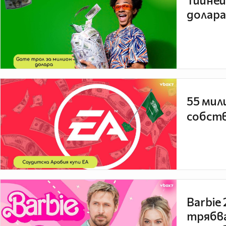
Тийней
долара
55 мил
собств
Barbie
трябва