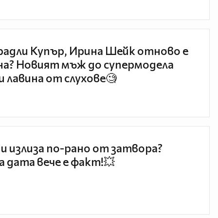
радли Купър, Ирина Шейк отново е
а? Новият мъж до супермодела
и лавина от слухове🧐
и излиза по-рано от затвора?
 дата вече е факт!💥