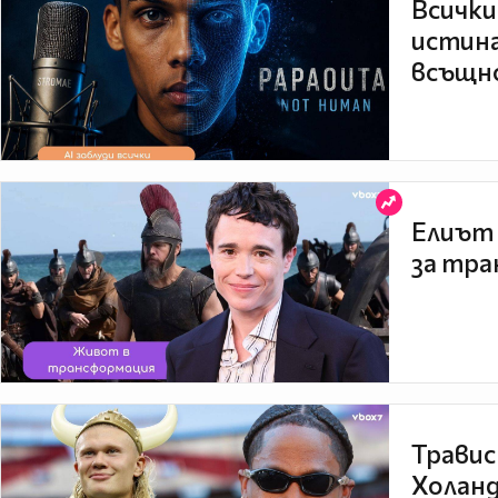
Всички
истина
всъщно
Елиът 
за тра
Травис
Холанд