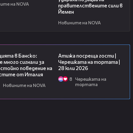
ите на NOVA
правителствените сили в
Йемен
Новините на NOVA
05:31
23:41
ията в Банско:
Атижа посреща гости |
 много сигнали за
Черешката на тортата |
истойно поведение на
28 юли 2026
стите от Италия
8
Черешката на
тортата
Новините на NOVA