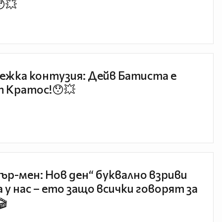
😯💥
ежка контузия: Дейв Батиста е
 Кратос!😯💥
ър-мен: Нов ден“ буквално взриви
 у нас – ето защо всички говорят за
🎬