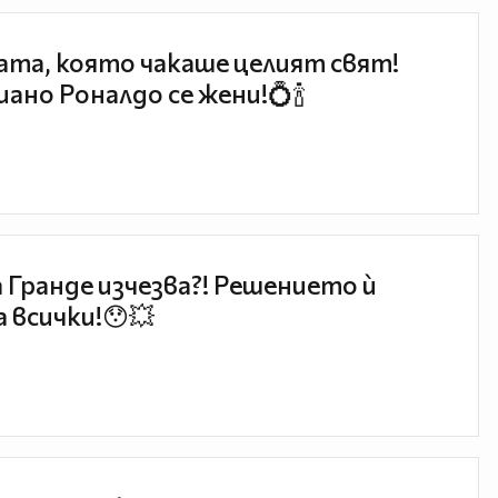
та, която чакаше целият свят!
ано Роналдо се жени!💍🍾
 Гранде изчезва?! Решението ѝ
 всички!😯💥