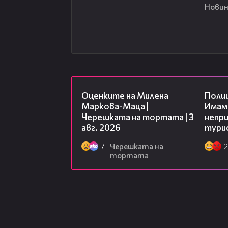
Новин
14:06
Оценките на Милена
Полиц
Маркова-Маца |
Имаме
Черешката на тортата | 3
непр
авг. 2026
тури
7
Черешката на
2
тортата