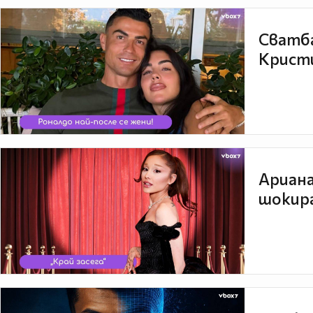
Сватба
Кристи
Ариана
шокира