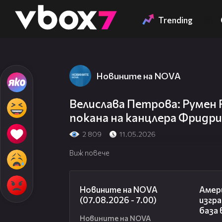
Member of
👾
Trending
Новините на NOVA
Велислава Петрова: Румен 
покана на канцлера Фридр
2 809
11.05.2026
Виж повече
03:58
Новините на NOVA
Амер
(07.08.2026 - 7.00)
изгра
база 
Новините на NOVA