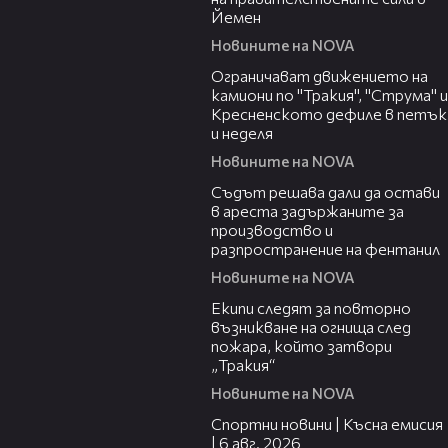
Йемен
Новините на NOVA
00:51
Ограничават движението на
камиони по "Тракия", "Струма" и
Кресненското дефиле в петък
и неделя
Новините на NOVA
00:35
Съдът решава дали да остави
в ареста задържаните за
производство и
разпространение на фентанил
Новините на NOVA
00:34
Екипи следят за повторно
възникване на огнища след
пожара, който затвори
„Тракия“
Новините на NOVA
04:51
Спортни новини | Късна емисия
| 6 авг. 2026