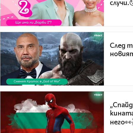
случи.
След т
новият
„Спайд
кината
него👀