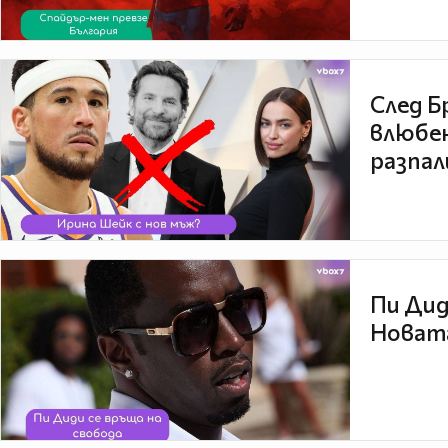
След Б
влюбен
разпал
Пи Дид
Новата