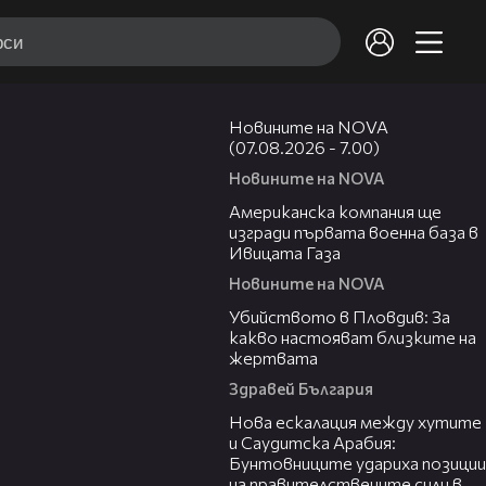
03:58
Новините на NOVA
(07.08.2026 - 7.00)
Новините на NOVA
00:53
Американска компания ще
изгради първата военна база в
Ивицата Газа
Новините на NOVA
11:38
Убийството в Пловдив: За
какво настояват близките на
жертвата
Здравей България
00:47
Нова ескалация между хутите
и Саудитска Арабия:
Бунтовниците удариха позиции
на правителствените сили в