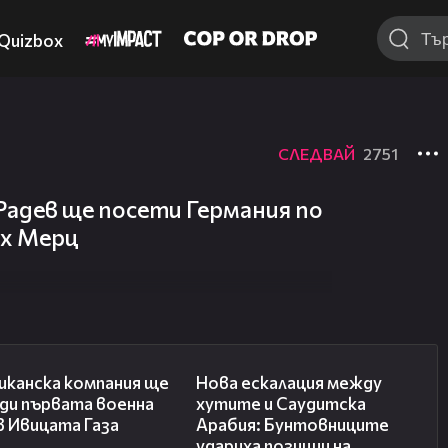
Quizbox
СЛЕДВАЙ
2751
Радев ще посети Германия по
их Мерц
00:53
00:47
иканска компания ще
Нова ескалация между
ди първата военна
хутите и Саудитска
в Ивицата Газа
Арабия: Бунтовниците
удариха позиции на