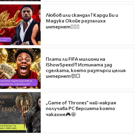
Любов или скандал? Карди Би и
Мадука Окойе разпалиха
интернет❤️‍🔥🔥
Плати ли FIFA милиони на
IShowSpeed?! Истината зад
сделката, която разтърси целия
интернет🤑💥
„Game of Thrones“ най-накрая
получава PC версията която
чакахме🎮🤩