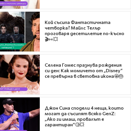
Кой съсипа Фантастичната
четворка? Майлс Телър
проговаря десетилетие по-късно
🎬👀💥
Селена Гомес празнува рождения
си ден: Как момичето от „Disney“
се превърна в световна икона🤩🎂
Джон Сина сподели 4 неща, които
могат да съсипят всяко GenZ:
„Ако ги имаш, провалът е
гарантиран“🧐💥