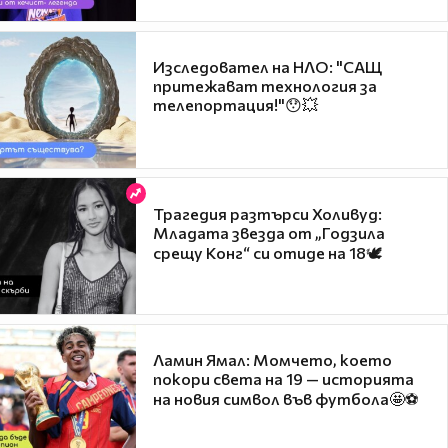
Изследовател на НЛО: "САЩ
притежават технология за
телепортация!"😯💥
Трагедия разтърси Холивуд:
Младата звезда от „Годзила
срещу Конг“ си отиде на 18🕊️
Ламин Ямал: Момчето, което
покори света на 19 — историята
на новия символ във футбола🤩⚽