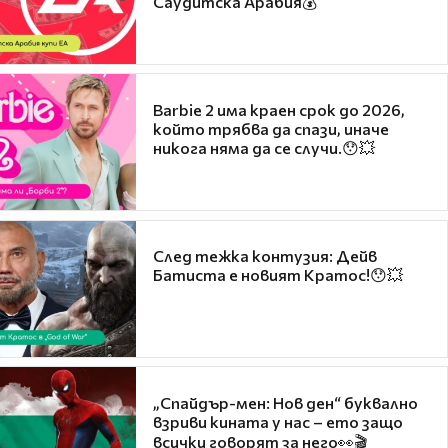
Саудитска Арабия💰
Barbie 2 има краен срок до 2026,
който трябва да спази, иначе
никога няма да се случи.😯💥
След тежка контузия: Дейв
Батиста е новият Кратос!😯💥
„Спайдър-мен: Нов ден“ буквално
взриви кината у нас – ето защо
всички говорят за него👀🎬