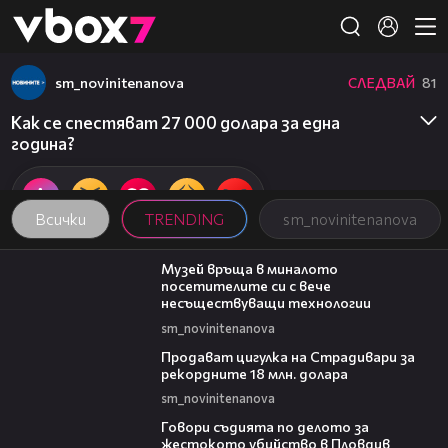
Member of
👾
sm_novinitenanova
СЛЕДВАЙ
81
Как се спестяват 27 000 долара за една
година?
Всички
TRENDING
sm_novinitenanova
01:15
Музей връща в миналото
посетителите си с вече
несъществуващи технологии
sm_novinitenanova
01:05
Продават цигулка на Страдивари за
рекордните 18 млн. долара
sm_novinitenanova
16:28
Говори съдията по делото за
жестокото убийство в Пловдив