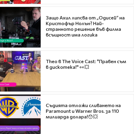
Защо Ахил липсва от „Одисей“ на
Кристофър Нолън? Най-
странното решение във филма
всъщност има логика
Theo в The Voice Cast: "Правен съм
в дискотека!" 👀💥
Съдията отложи сливането на
Paramount и Warner Bros. за 110
милиарда долара!😯💥