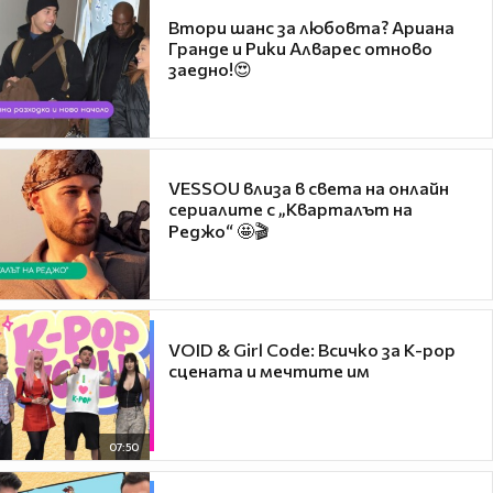
Втори шанс за любовта? Ариана
Гранде и Рики Алварес отново
заедно!😍
VESSOU влиза в света на онлайн
сериалите с „Кварталът на
Реджо“ 🤩🎬
VOID & Girl Code: Всичко за K-pop
сцената и мечтите им
07:50