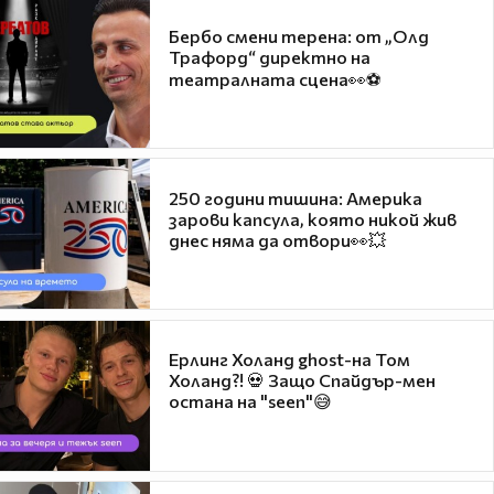
Бербо смени терена: от „Олд
Трафорд“ директно на
театралната сцена👀⚽
250 години тишина: Америка
зарови капсула, която никой жив
днес няма да отвори👀💥
Ерлинг Холанд ghost-на Том
Холанд?! 💀 Защо Спайдър-мен
остана на "seen"😅