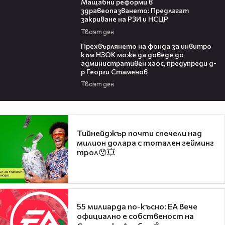
Мащабни реформи в
здравеопазването: Предлагат
закриване на РЗИ и НСЦР
Твоят ден
08:42
Прехвърлянето на фонда за инвитро
към НЗОК може да доведе до
административен хаос, предупреди д-
р Георги Стаменов
Твоят ден
Тийнейджър почти спечели над
милион долара с тотален гейминг
трол😯💥
55 милиарда по-късно: EA вече
официално е собственост на