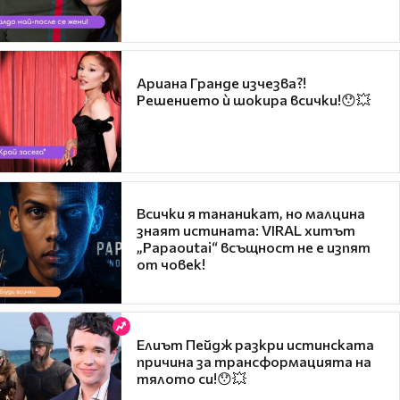
Ариана Гранде изчезва?!
Решението ѝ шокира всички!😯💥
Всички я тананикат, но малцина
знаят истината: VIRAL хитът
„Papaoutai“ всъщност не е изпят
от човек!
Елиът Пейдж разкри истинската
причина за трансформацията на
тялото си!😯💥