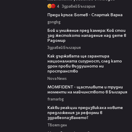
4
Здравей България
05:30
Преди кръга: Ботев - Спартак Варна
gongbg
06:12
Бой и унижение пред камера: Кой стои
зад жестокото нападение над дете в
Радомир
Здравей България
21:36
Как държавата ще гарантира
националната сигурност, след като
дрон проби въздушното ни
пространство
Nova News
37:07
MOMFIDENT - щастливите и трудни
моменти на майчинството в България
framarbg
14:58
Какви реакции предизвикаха новите
предложения за реформи в
здравеопазването?
Твоят ден
04:37