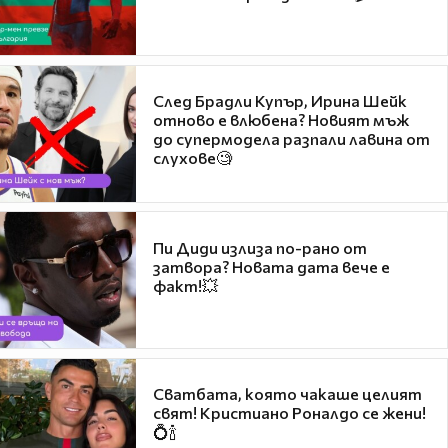
След Брадли Купър, Ирина Шейк
отново е влюбена? Новият мъж
до супермодела разпали лавина от
слухове🧐
Пи Диди излиза по-рано от
затвора? Новата дата вече е
факт!💥
Сватбата, която чакаше целият
свят! Кристиано Роналдо се жени!
💍🍾