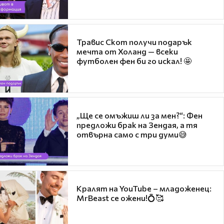
Травис Скот получи подарък
мечта от Холанд — всеки
футболен фен би го искал! 🤩
„Ще се омъжиш ли за мен?“: Фен
предложи брак на Зендая, а тя
отвърна само с три думи😅
Кралят на YouTube – младоженец:
MrBeast се ожени!💍🥰