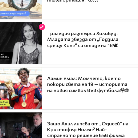
Трагедия разтърси Холивуд:
Младата звезда от „Годзила
срещу Конг“ си отиде на 18🕊️
Ламин Ямал: Момчето, което
покори света на 19 — историята
на новия символ във футбола🤩⚽
Защо Ахил липсва от „Одисей“ на
Кристофър Нолън? Най-
странното решение във филма