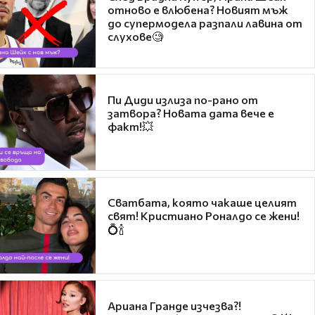
отново е влюбена? Новият мъж
до супермодела разпали лавина от
слухове🧐
Пи Диди излиза по-рано от
затвора? Новата дата вече е
факт!💥
Сватбата, която чакаше целият
свят! Кристиано Роналдо се жени!
💍🍾
Ариана Гранде изчезва?!