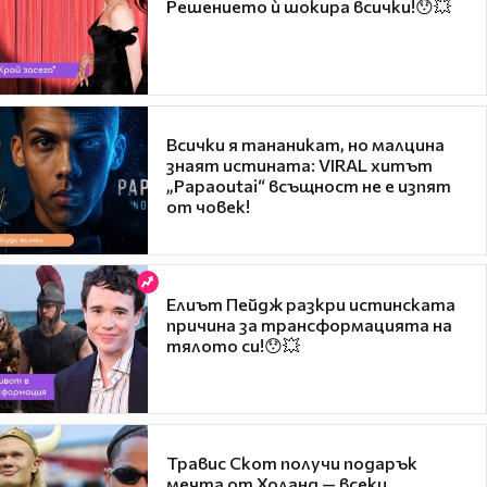
Решението ѝ шокира всички!😯💥
Всички я тананикат, но малцина
знаят истината: VIRAL хитът
„Papaoutai“ всъщност не е изпят
от човек!
Елиът Пейдж разкри истинската
причина за трансформацията на
тялото си!😯💥
Травис Скот получи подарък
мечта от Холанд — всеки