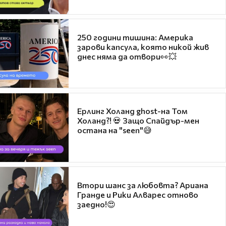
250 години тишина: Америка
зарови капсула, която никой жив
днес няма да отвори👀💥
Ерлинг Холанд ghost-на Том
Холанд?! 💀 Защо Спайдър-мен
остана на "seen"😅
Втори шанс за любовта? Ариана
Гранде и Рики Алварес отново
заедно!😍