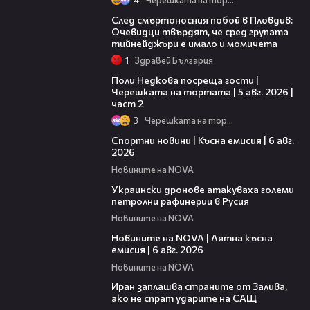
09:32
След смъртоносния побой в Пловдив:
Очевидци твърдят, че сред групата
тийнейджъри е имало и момичета
1
Здравей България
13:03
Поли Недкова посреща гости |
Черешката на тортата | 5 авг. 2026 |
част 2
3
Черешката на тортата
04:51
Спортни новини | Късна емисия | 6 авг.
2026
Новините на NOVA
00:41
Украински дронове атакуваха големи
петролни рафинерии в Русия
Новините на NOVA
20:26
Новините на NOVA | Лятна късна
емисия | 6 авг. 2026
Новините на NOVA
00:41
Иран заплашва страните от Залива,
ако не спрат ударите на САЩ