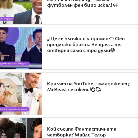
футболен фен би го искал! 🤩
„Ще се омъжиш ли за мен?“: Фен
предложи брак на Зендая, а тя
отвърна само с три думи😅
Кралят на YouTube – младоженец:
MrBeast се ожени!💍🥰
Кой съсипа Фантастичната
четворка? Майлс Телър