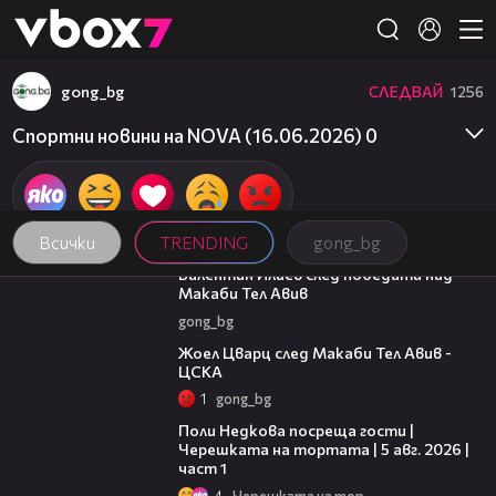
Member of
👾
gong_bg
СЛЕДВАЙ
1256
Спортни новини на NOVA (16.06.2026) 0
Всички
TRENDING
gong_bg
06:38
Валентин Илиев след победата над
Макаби Тел Авив
gong_bg
02:27
Жоел Цварц след Макаби Тел Авив -
ЦСКА
1
gong_bg
19:25
Поли Недкова посреща гости |
Черешката на тортата | 5 авг. 2026 |
част 1
4
Черешката на тортата