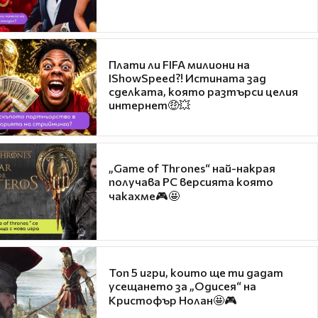
Плати ли FIFA милиони на
IShowSpeed?! Истината зад
сделката, която разтърси целия
интернет🤑💥
„Game of Thrones“ най-накрая
получава PC версията която
чакахме🎮🤩
Топ 5 игри, които ще ти дадат
усещането за „Одисея“ на
Кристофър Нолан🤩🎮