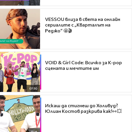
VESSOU влиза в света на онлайн
сериалите с „Кварталът на
Реджо“ 🤩🎬
VOID & Girl Code: Всичко за K-pop
сцената и мечтите им
07:50
Искаш да стигнеш до Холивуд?
Юлиан Костов разкрива как!👀💥
15:15