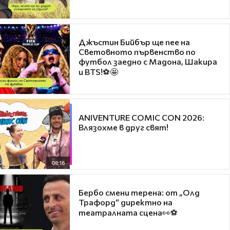
Джъстин Бийбър ще пее на
Световното първенство по
футбол заедно с Мадона, Шакира
и BTS!⚽🤩
ANIVENTURE COMIC CON 2026:
Влязохме в друг свят!
08:16
Бербо смени терена: от „Олд
Трафорд“ директно на
театралната сцена👀⚽