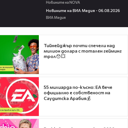
Новините на NOVA
22:43
Новините на ВИА Медия - 06.08.2026
ВИА Медия
Тийнейджър почти спечели над
милион долара с тотален гейминг
трол😯💥
55 милиарда по-късно: EA вече
официално е собственост на
Саудитска Арабия💰