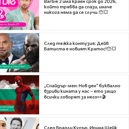
Barbie 2 има краен срок до 2026,
който трябва да спази, иначе
никога няма да се случи.😯💥
След тежка контузия: Дейв
Батиста е новият Кратос!😯💥
„Спайдър-мен: Нов ден“ буквално
взриви кината у нас – ето защо
всички говорят за него👀🎬
След Брадли Купър, Ирина Шейк