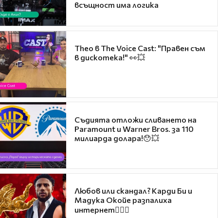
всъщност има логика
Theo в The Voice Cast: "Правен съм
в дискотека!" 👀💥
Съдията отложи сливането на
Paramount и Warner Bros. за 110
милиарда долара!😯💥
Любов или скандал? Карди Би и
Мадука Окойе разпалиха
интернет❤️‍🔥🔥