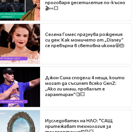
проговаря десетилетие по-късно
🎬👀💥
Селена Гомес празнува рождения
си ден: Как момичето от „Disney“
се превърна в световна икона🤩🎂
Джон Сина сподели 4 неща, които
могат да съсипят всяко GenZ:
„Ако ги имаш, провалът е
гарантиран“🧐💥
Изследовател на НЛО: "САЩ
притежават технология за
телепортация!"😯💥