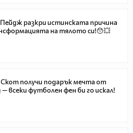
Пейдж разкри истинската причина
нсформацията на тялото си!😯💥
 Скот получи подарък мечта от
 — всеки футболен фен би го искал!