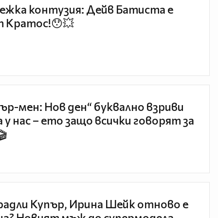
ежка контузия: Дейв Батиста е
 Кратос!😯💥
ър-мен: Нов ден“ буквално взриви
 у нас – ето защо всички говорят за
🎬
радли Купър, Ирина Шейк отново е
а? Новият мъж до супермодела