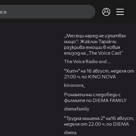
01:13:23
„Месеци наред не изпитвах
нищо“: Жаклин Таракчи
разкрива емоции в новия
епизод на „The Voice Cast“
The Voice Radio and TV Bulgaria
00:30
"Хитч" на 16 август, неделя от
21:00 ч. по KINO NOVA
kinonova_
00:31
Романтични следобеди с
филмите по DIEMA FAMILY
diemafamily
00:31
"Трудна мишена 2" на16 август,
неделя от 22.00 ч. по DIEMA
diema
00:36