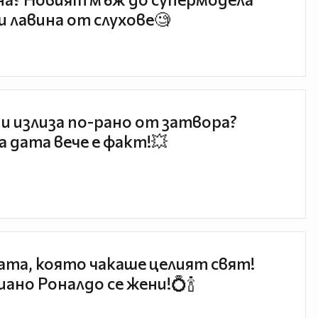
и лавина от слухове🧐
и излиза по-рано от затвора?
 дата вече е факт!💥
та, която чакаше целият свят!
ано Роналдо се жени!💍🍾