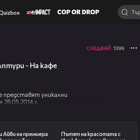
Quizbox
СЛЕДВАЙ
1396
лптури - На кафе
е представят уникални
28.05.2014 г.
02:58
17:40
 Айви на премиера
Пътят на красотата с