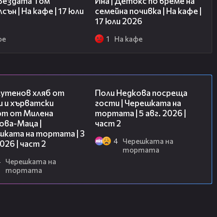
звездата Том
Ина | Детокс по време на
сън | На кафе | 17 юли
семейна почивка | На кафе |
17 юли 2026
фе
1
На кафе
15:35
13:03
лутенов хляб от
Поли Недкова посреща
и и хърватски
гости | Черешката на
рт от Милена
тортата | 5 авг. 2026 |
ова-Маца |
част 2
шката на тортата | 3
4
Черешката на
2026 | част 2
тортата
4
Черешката на
тортата