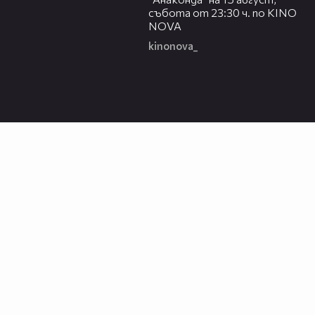
събота от 23:30 ч. по KINO
NOVA
kinonova_