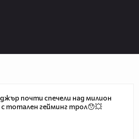
джър почти спечели над милион
 с тотален гейминг трол😯💥