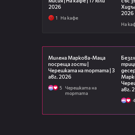
мисия | На кафе | 17 юли
със 
2026
Хидъл
2026
1
На кафе
На ка
20:17
Милена Маркова-Маца
Безг
посреща гости |
триц
Черешката на тортата | 3
десе
авг. 2026
Марк
Чере
5
Черешката на
авг. 
тортата