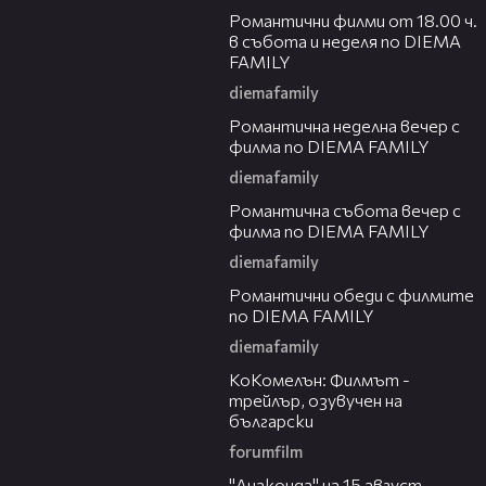
Романтични филми от 18.00 ч.
в събота и неделя по DIEMA
FAMILY
diemafamily
00:21
Романтичнa неделна вечер с
филма по DIEMA FAMILY
diemafamily
00:20
Романтичнa събота вечер с
филма по DIEMA FAMILY
diemafamily
00:32
Романтични обеди с филмите
по DIEMA FAMILY
diemafamily
01:06
КоКомелън: Филмът -
трейлър, озувучен на
български
forumfilm
00:30
"Анаконда" на 15 август,