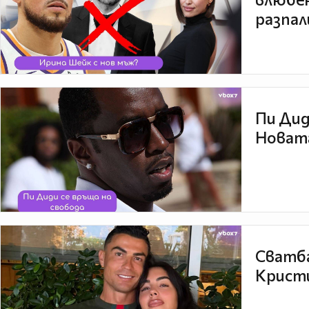
разпал
Пи Дид
Новата
Сватба
Кристи