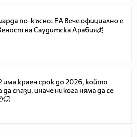
иарда по-късно: EA вече официално е
еност на Саудитска Арабия💰
 2 има краен срок до 2026, който
 да спази, иначе никога няма да се
😯💥