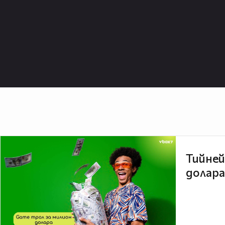
Тийней
долара