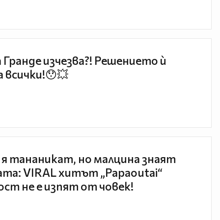
 Гранде изчезва?! Решението ѝ
 всички!😯💥
 я тананикат, но малцина знаят
та: VIRAL хитът „Papaoutai“
ст не е изпят от човек!