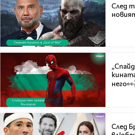
След т
новият
„Спайд
кината
него👀
След Б
влюбен