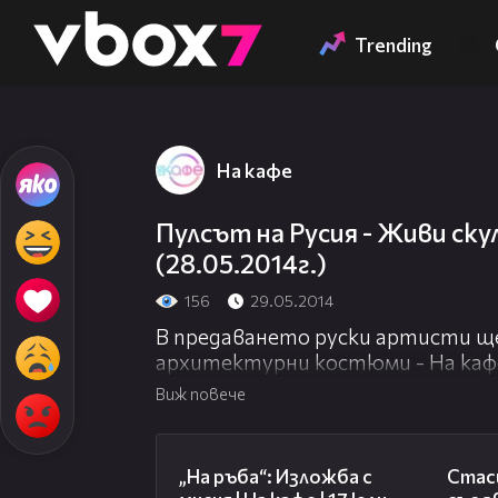
Member of
👾
Trending
На кафе
Пулсът на Русия - Живи ску
(28.05.2014г.)
156
29.05.2014
В предаването руски артисти щ
архитектурни костюми - На кафе 
Виж повече
09:09
„На ръба“: Изложба с
Стаси