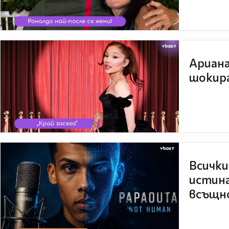
Ариана
шокира
Всички
истина
всъщно