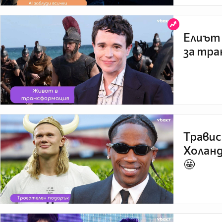
Елиът 
за тра
Травис
Холанд
🤩