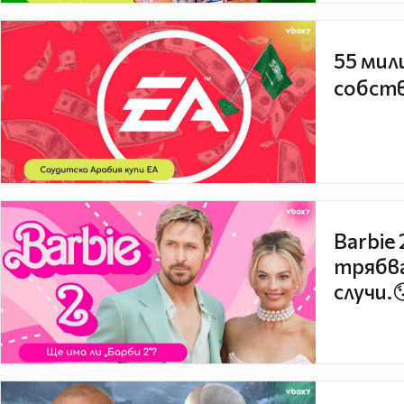
55 мил
собств
Barbie
трябва
случи.