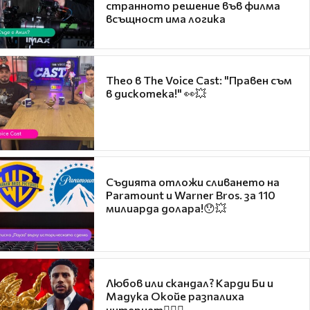
странното решение във филма
всъщност има логика
Theo в The Voice Cast: "Правен съм
в дискотека!" 👀💥
Съдията отложи сливането на
Paramount и Warner Bros. за 110
милиарда долара!😯💥
Любов или скандал? Карди Би и
Мадука Окойе разпалиха
интернет❤️‍🔥🔥