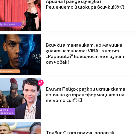
Ариана Гранде изчезва?!
Решението ѝ шокира всички!😯💥
Всички я тананикат, но малцина
знаят истината: VIRAL хитът
„Papaoutai“ всъщност не е изпят
от човек!
Елиът Пейдж разкри истинската
причина за трансформацията на
тялото си!😯💥
Травис Скот получи подарък