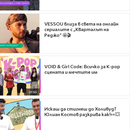
VESSOU влиза в света на онлайн
сериалите с „Кварталът на
Реджо“ 🤩🎬
VOID & Girl Code: Всичко за K-pop
сцената и мечтите им
07:50
Искаш да стигнеш до Холивуд?
Юлиан Костов разкрива как!👀💥