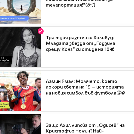
телепортация!"😯💥
Трагедия разтърси Холивуд:
Младата звезда от „Годзила
срещу Конг“ си отиде на 18🕊️
Ламин Ямал: Момчето, което
покори света на 19 — историята
на новия символ във футбола🤩⚽
Защо Ахил липсва от „Одисей“ на
Кристофър Нолън? Най-