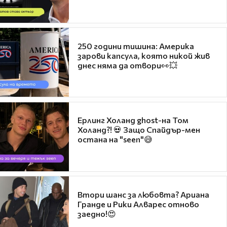
250 години тишина: Америка
зарови капсула, която никой жив
днес няма да отвори👀💥
Ерлинг Холанд ghost-на Том
Холанд?! 💀 Защо Спайдър-мен
остана на "seen"😅
Втори шанс за любовта? Ариана
Гранде и Рики Алварес отново
заедно!😍