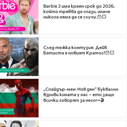
Barbie 2 има краен срок до 2026,
който трябва да спази, иначе
никога няма да се случи.😯💥
След тежка контузия: Дейв
Батиста е новият Кратос!😯💥
„Спайдър-мен: Нов ден“ буквално
взриви кината у нас – ето защо
всички говорят за него👀🎬