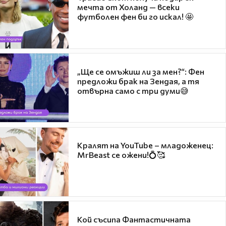
мечта от Холанд — всеки
футболен фен би го искал! 🤩
„Ще се омъжиш ли за мен?“: Фен
предложи брак на Зендая, а тя
отвърна само с три думи😅
Кралят на YouTube – младоженец:
MrBeast се ожени!💍🥰
Кой съсипа Фантастичната