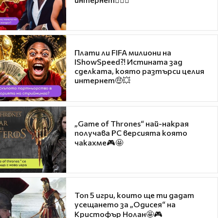
Плати ли FIFA милиони на
IShowSpeed?! Истината зад
сделката, която разтърси целия
интернет🤑💥
„Game of Thrones“ най-накрая
получава PC версията която
чакахме🎮🤩
Топ 5 игри, които ще ти дадат
усещането за „Одисея“ на
Кристофър Нолан🤩🎮