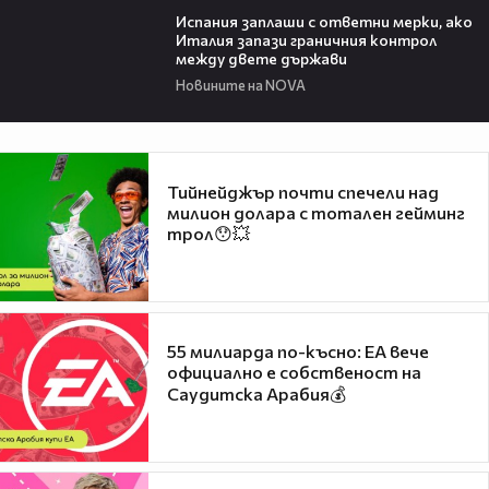
Испания заплаши с ответни мерки, ако
Италия запази граничния контрол
между двете държави
Новините на NOVA
Тийнейджър почти спечели над
милион долара с тотален гейминг
трол😯💥
55 милиарда по-късно: EA вече
официално е собственост на
Саудитска Арабия💰