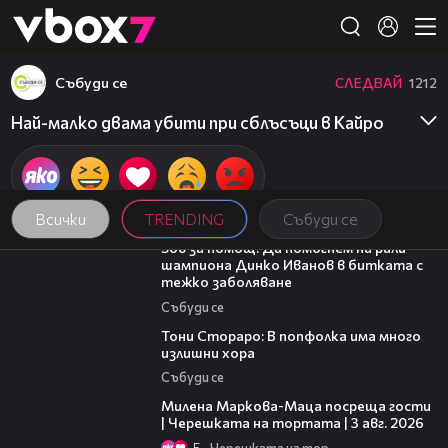
Member of
👾
Събуди се
СЛЕДВАЙ
1212
Най-малко двама убити при сблъсъци в Кайро
Всички
TRENDING
Събуди се
03:29
Зов за помощ: Да помогнем на рали
шампиона Динко Иванов в битката с
тежко заболяване
Събуди се
27:22
Тони Стораро: В попфолка има много
излишни хора
Събуди се
20:17
Милена Маркова-Маца посреща гости
| Черешката на тортата | 3 авг. 2026
5
Черешката на тортата