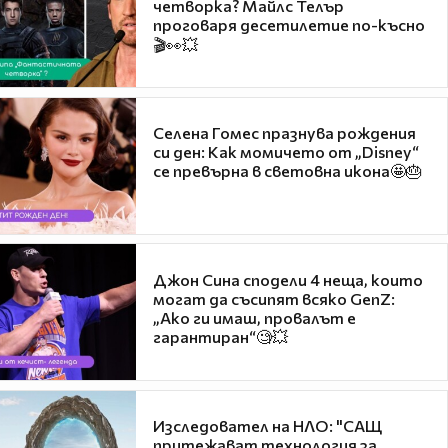
четворка? Майлс Телър
проговаря десетилетие по-късно
🎬👀💥
Селена Гомес празнува рождения
си ден: Как момичето от „Disney“
се превърна в световна икона🤩🎂
Джон Сина сподели 4 неща, които
могат да съсипят всяко GenZ:
„Ако ги имаш, провалът е
гарантиран“🧐💥
Изследовател на НЛО: "САЩ
притежават технология за