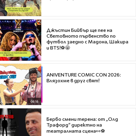
Джъстин Бийбър ще пее на
Световното първенство по
футбол заедно с Мадона, Шакира
и BTS!⚽🤩
ANIVENTURE COMIC CON 2026:
Влязохме в друг свят!
08:16
Бербо смени терена: от „Олд
Трафорд“ директно на
театралната сцена👀⚽