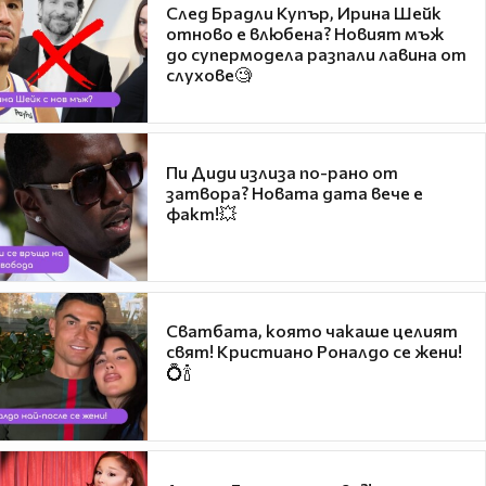
След Брадли Купър, Ирина Шейк
отново е влюбена? Новият мъж
до супермодела разпали лавина от
слухове🧐
Пи Диди излиза по-рано от
затвора? Новата дата вече е
факт!💥
Сватбата, която чакаше целият
свят! Кристиано Роналдо се жени!
💍🍾