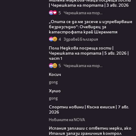
| Черешката на тортата | 3 авг. 2026
5
Черешката на тортата
06:38
„Опита се да ме засече и изпреварваше
безразсъдно“: Очевидец за
катастрофата край Шереметя
4
Здравей България
19:25
Поли Недкова посреща гости |
Черешката на тортата | 5 авг. 2026 |
част 1
5
Черешката на тортата
10:17
Косич
gong
09:40
Хулио
gong
03:46
Спортни новини | Късна емисия | 7 авг.
2026
Новините на NOVA
00:51
Испания заплаши с ответни мерки, ако
Италия запази граничния контрол