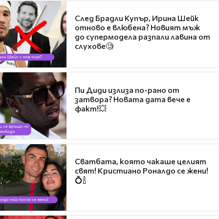
След Брадли Купър, Ирина Шейк
отново е влюбена? Новият мъж
до супермодела разпали лавина от
слухове🧐
Пи Диди излиза по-рано от
затвора? Новата дата вече е
факт!💥
Сватбата, която чакаше целият
свят! Кристиано Роналдо се жени!
💍🍾