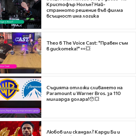
Кристофър Нолън? Най-
странното решение във филма
всъщност има логика
Theo в The Voice Cast: "Правен съм
в дискотека!" 👀💥
Съдията отложи сливането на
Paramount и Warner Bros. за 110
милиарда долара!😯💥
Любов или скандал? Карди Би и