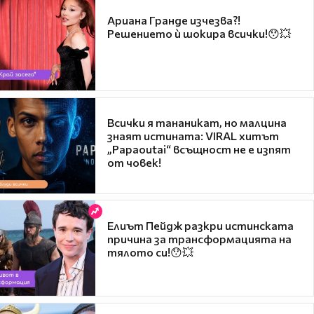
Ариана Гранде изчезва?!
Решението ѝ шокира всички!😯💥
Всички я тананикат, но малцина
знаят истината: VIRAL хитът
„Papaoutai“ всъщност не е изпят
от човек!
Елиът Пейдж разкри истинската
причина за трансформацията на
тялото си!😯💥