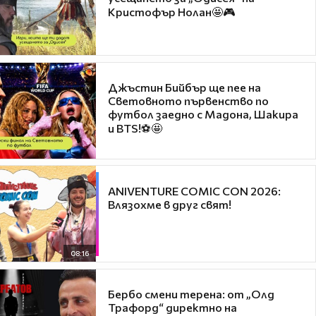
Кристофър Нолан🤩🎮
Джъстин Бийбър ще пее на
Световното първенство по
футбол заедно с Мадона, Шакира
и BTS!⚽🤩
ANIVENTURE COMIC CON 2026:
Влязохме в друг свят!
08:16
Бербо смени терена: от „Олд
Трафорд“ директно на