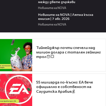
между двете държави
Новините на NOVA
21:18
Новините на NOVA | Лятна късна
емисия | 7 авг. 2026
Новините на NOVA
Тийнейджър почти спечели над
милион долара с тотален гейминг
трол😯💥
55 милиарда по-късно: EA вече
официално е собственост на
Саудитска Арабия💰