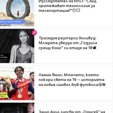
Изследовател на НЛО: "САЩ
притежават технология за
телепортация!"😯💥
Трагедия разтърси Холивуд:
Младата звезда от „Годзила
срещу Конг“ си отиде на 18🕊️
Ламин Ямал: Момчето, което
покори света на 19 — историята
на новия символ във футбола🤩⚽
Защо Ахил липсва от „Одисей“ на