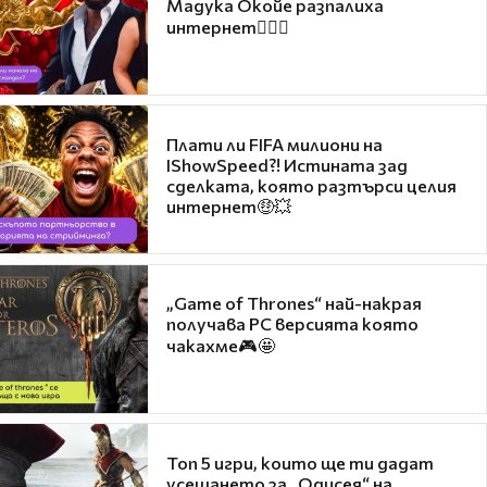
Мадука Окойе разпалиха
интернет❤️‍🔥🔥
Плати ли FIFA милиони на
IShowSpeed?! Истината зад
сделката, която разтърси целия
интернет🤑💥
„Game of Thrones“ най-накрая
получава PC версията която
чакахме🎮🤩
Топ 5 игри, които ще ти дадат
усещането за „Одисея“ на