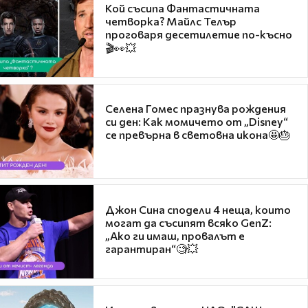
Кой съсипа Фантастичната
четворка? Майлс Телър
проговаря десетилетие по-късно
🎬👀💥
Селена Гомес празнува рождения
си ден: Как момичето от „Disney“
се превърна в световна икона🤩🎂
Джон Сина сподели 4 неща, които
могат да съсипят всяко GenZ:
„Ако ги имаш, провалът е
гарантиран“🧐💥