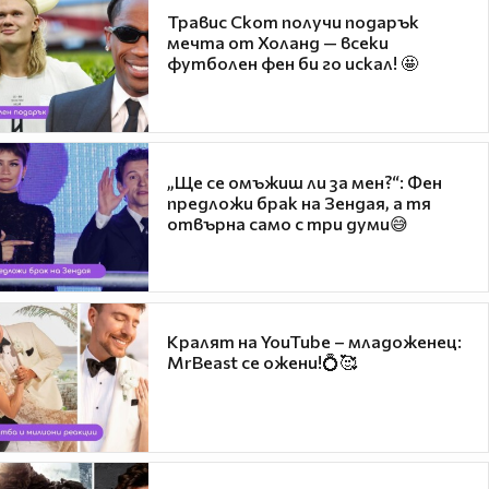
Травис Скот получи подарък
мечта от Холанд — всеки
футболен фен би го искал! 🤩
„Ще се омъжиш ли за мен?“: Фен
предложи брак на Зендая, а тя
отвърна само с три думи😅
Кралят на YouTube – младоженец:
MrBeast се ожени!💍🥰