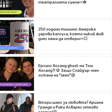
театралната сцена👀⚽
250 години тишина: Америка
зарови капсула, която никой жив
днес няма да отвори👀💥
Ерлинг Холанд ghost-на Том
Холанд?! 💀 Защо Спайдър-мен
остана на "seen"😅
Втори шанс за любовта? Ариана
Гранде и Рики Алварес отново
заедно!😍