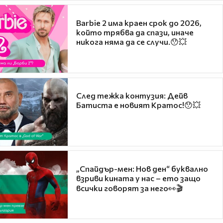
Barbie 2 има краен срок до 2026,
който трябва да спази, иначе
никога няма да се случи.😯💥
След тежка контузия: Дейв
Батиста е новият Кратос!😯💥
„Спайдър-мен: Нов ден“ буквално
взриви кината у нас – ето защо
всички говорят за него👀🎬