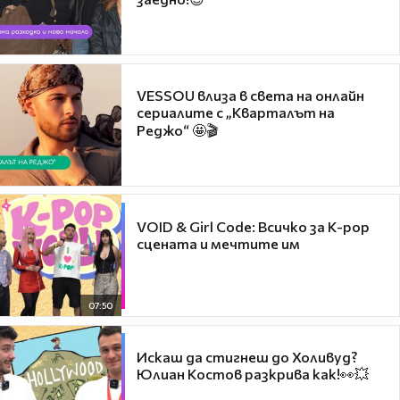
VESSOU влиза в света на онлайн
сериалите с „Кварталът на
Реджо“ 🤩🎬
VOID & Girl Code: Всичко за K-pop
сцената и мечтите им
07:50
Искаш да стигнеш до Холивуд?
Юлиан Костов разкрива как!👀💥