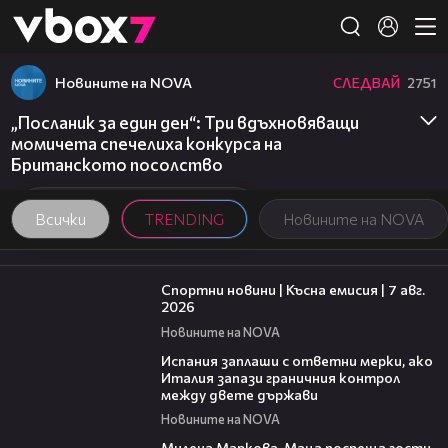
Member of
👾
Новините на NOVA
СЛЕДВАЙ
2751
„Посланик за един ден“: Три вдъхновяващи
момичета спечелиха конкурса на
Британското посолство
Всички
TRENDING
Новините на NOVA
03:46
Спортни новини | Късна емисия | 7 авг.
2026
Новините на NOVA
00:51
Испания заплаши с ответни мерки, ако
Италия запази граничния контрол
между двете държави
Новините на NOVA
20:17
Милена Маркова-Маца посреща гости