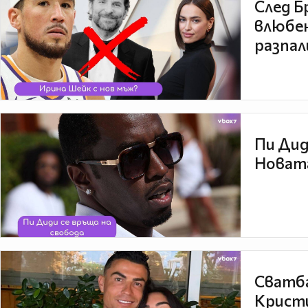
След Б
влюбен
разпал
Пи Дид
Новата
Сватба
Кристи