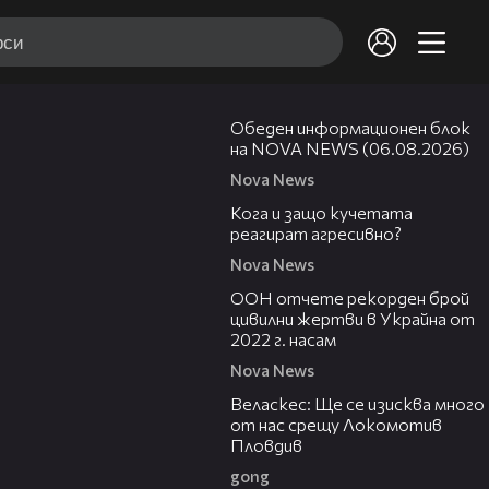
01:14:28
Обеден информационен блок
на NOVA NEWS (06.08.2026)
Nova News
13:53
Кога и защо кучетата
реагират агресивно?
Nova News
00:44
ООН отчете рекорден брой
цивилни жертви в Украйна от
2022 г. насам
Nova News
10:15
Веласкес: Ще се изисква много
от нас срещу Локомотив
Пловдив
gong
00:47