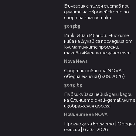
България с пълен състав при
дамите на Европейското по
спортна гимнастика
gongbg
12:29
Инж. Иван Иванов: Ниските
нива на Дунав са последица от
климатичните промени,
такива явления ще зачестят
Nova News
04:46
Спортни новини на NOVA -
обедна емисия (6.08.2026)
gong_bg
00:43
Публикуваха невиждани кадри
на Слънцето с най-детайлните
изображения досега
Новините на NOVA
02:19
Прогноза за времето | Обедна
емисия | 6 авг. 2026