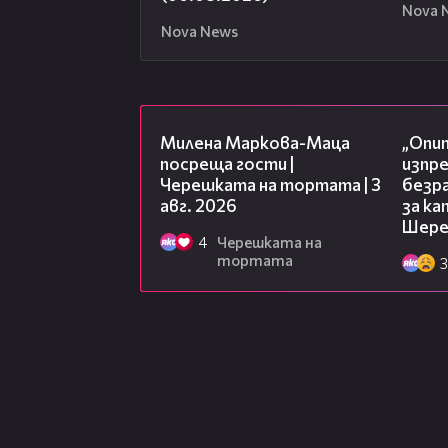
Nova 
Nova News
20:17
Милена Маркова-Маца
„Опит
посреща гости |
изпр
Черешката на тортата | 3
безр
авг. 2026
за к
Шере
4
Черешката на
тортата
3