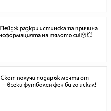
Пейдж разкри истинската причина
нсформацията на тялото си!😯💥
 Скот получи подарък мечта от
 — всеки футболен фен би го искал!