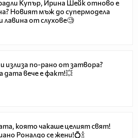
радли Купър, Ирина Шейк отново е
а? Новият мъж до супермодела
и лавина от слухове🧐
и излиза по-рано от затвора?
 дата вече е факт!💥
та, която чакаше целият свят!
ано Роналдо се жени!💍🍾