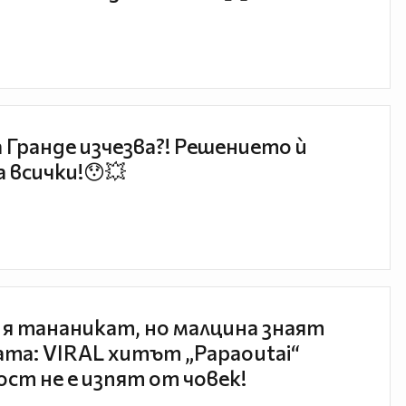
 Гранде изчезва?! Решението ѝ
 всички!😯💥
 я тананикат, но малцина знаят
та: VIRAL хитът „Papaoutai“
ст не е изпят от човек!