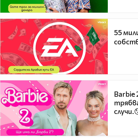
55 мил
собств
Barbie
трябва
случи.