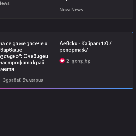
News
Nova News
06:38
05:57
а се да ме засече и
Левски - Кайрат 1:0 /
еварваше
репортаж/
азсъдно“: Очевидец
2
gong_bg
атастрофата край
метя
Здравей България