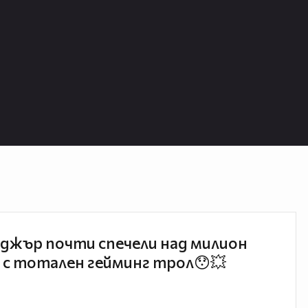
джър почти спечели над милион
 с тотален гейминг трол😯💥