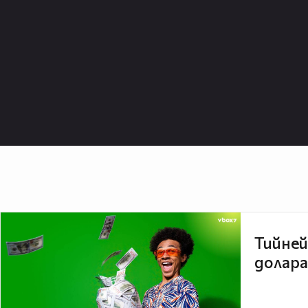
Тийней
долара