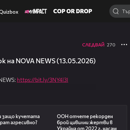
Quizbox
СЛЕДВАЙ
270
к на NOVA NEWS (13.05.2026)
 NEWS:
https://bit.ly/3NY4l3I
nova.bg/
//nova.bg/live/news
13:53
00:44
 и защо кучетата
ООН отчете рекорден
ират агресивно?
брой цивилни жертви в
Украйна от 2022 г. насам