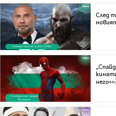
След т
новият
„Спайд
кината
него👀