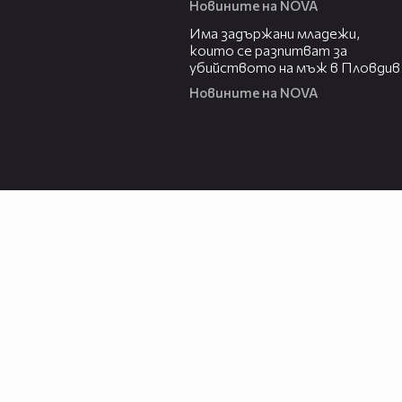
Новините на NOVA
01:12
Има задържани младежи,
които се разпитват за
убийството на мъж в Пловдив
Новините на NOVA