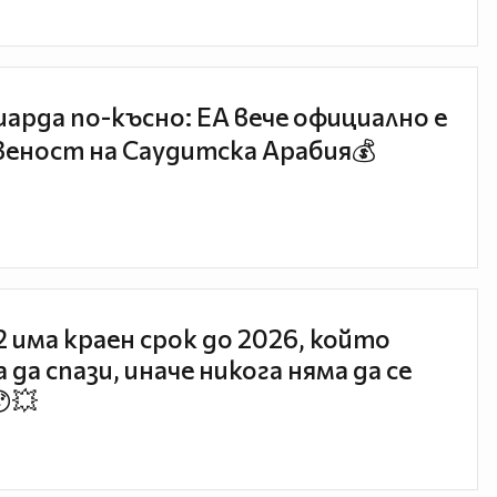
иарда по-късно: EA вече официално е
еност на Саудитска Арабия💰
 2 има краен срок до 2026, който
 да спази, иначе никога няма да се
😯💥