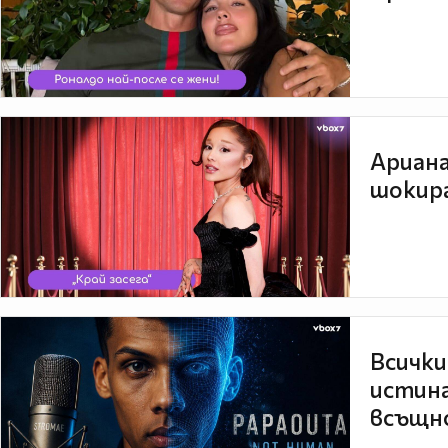
Ариана
шокира
Всички
истина
всъщно