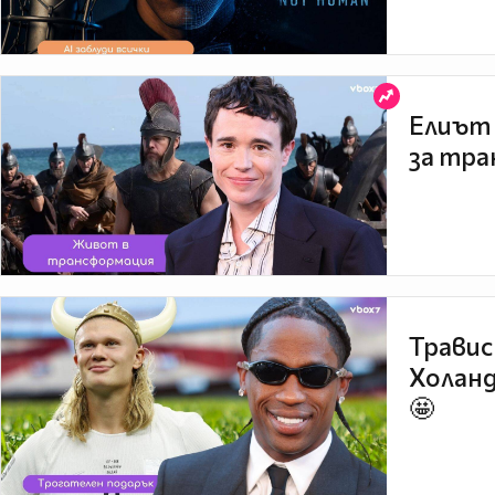
Елиът 
за тра
Травис
Холанд
🤩