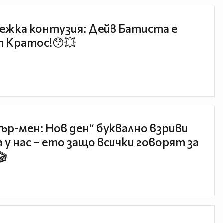
ежка контузия: Дейв Батиста е
 Кратос!😯💥
ър-мен: Нов ден“ буквално взриви
 у нас – ето защо всички говорят за
🎬