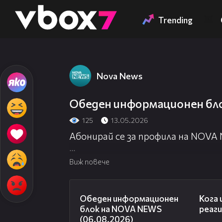
Member of
👾
Trending
Nova News
Обеден информационен бло
125
13.05.2026
Абонирай се за профила на NOVA
Посети официалния сайт:
http://
Виж повече
Гледай NOVA NEWS на живо:
http:
01:14:28
Обеден информационен
Кога
блок на NOVA NEWS
реаг
(06.08.2026)