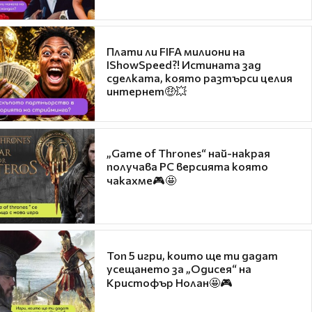
Плати ли FIFA милиони на
IShowSpeed?! Истината зад
сделката, която разтърси целия
интернет🤑💥
„Game of Thrones“ най-накрая
получава PC версията която
чакахме🎮🤩
Топ 5 игри, които ще ти дадат
усещането за „Одисея“ на
Кристофър Нолан🤩🎮