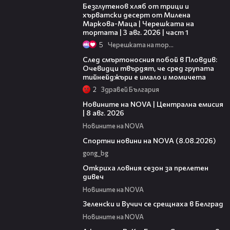
Безглутенов хляб от трици и
хърватски десерт от Милена
Маркова-Маца | Черешката на
тортата | 3 авг. 2026 | част 1
5
Черешката на тортата
09:32
След смъртоносния побой в Пловдив:
Очевидци твърдят, че сред групата
тийнейджъри е имало и момичета
2
Здравей България
29:15
Новините на NOVA | Централна емисия
| 8 авг. 2026
Новините на NOVA
04:09
Спортни новини на NOVA (8.08.2026)
gong_bg
02:01
Откриха ловния сезон за прелетен
дивеч
Новините на NOVA
00:53
Зеленски и Вучич се срещнаха в Белград
Новините на NOVA
01:19