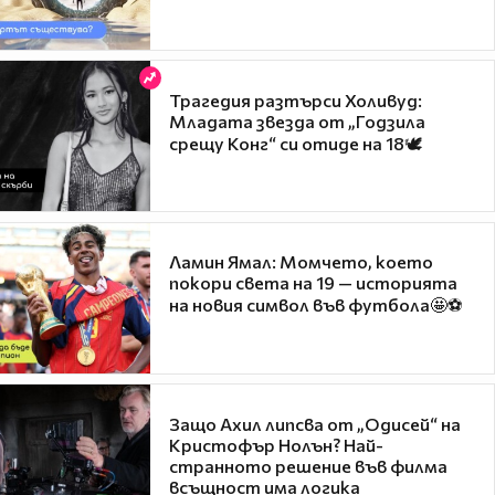
Трагедия разтърси Холивуд:
Младата звезда от „Годзила
срещу Конг“ си отиде на 18🕊️
Ламин Ямал: Момчето, което
покори света на 19 — историята
на новия символ във футбола🤩⚽
Защо Ахил липсва от „Одисей“ на
Кристофър Нолън? Най-
странното решение във филма
всъщност има логика