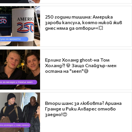
250 години тишина: Америка
зарови капсула, която никой жив
днес няма да отвори👀💥
Ерлинг Холанд ghost-на Том
Холанд?! 💀 Защо Спайдър-мен
остана на "seen"😅
Втори шанс за любовта? Ариана
Гранде и Рики Алварес отново
заедно!😍