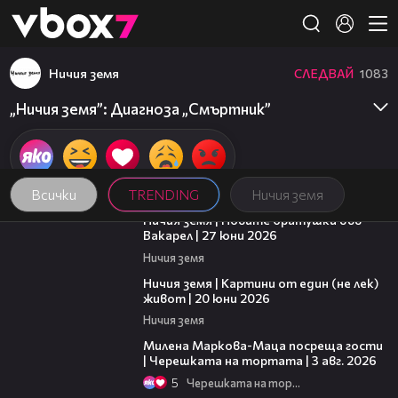
Member of
👾
Ничия земя
СЛЕДВАЙ
1083
„Ничия земя”: Диагноза „Смъртник”
Всички
TRENDING
Ничия земя
47:07
Ничия земя | Новите братушки във
Вакарел | 27 юни 2026
Ничия земя
43:49
Ничия земя | Картини от един (не лек)
живот | 20 юни 2026
Ничия земя
20:17
Милена Маркова-Маца посреща гости
| Черешката на тортата | 3 авг. 2026
5
Черешката на тортата
16:02