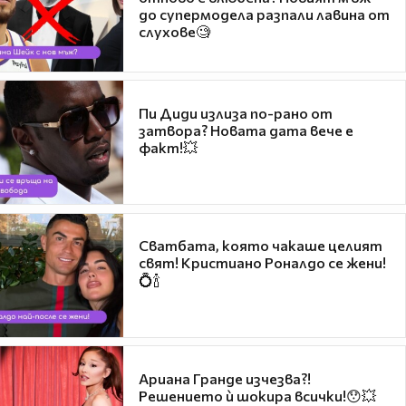
до супермодела разпали лавина от
слухове🧐
Пи Диди излиза по-рано от
затвора? Новата дата вече е
факт!💥
Сватбата, която чакаше целият
свят! Кристиано Роналдо се жени!
💍🍾
Ариана Гранде изчезва?!
Решението ѝ шокира всички!😯💥