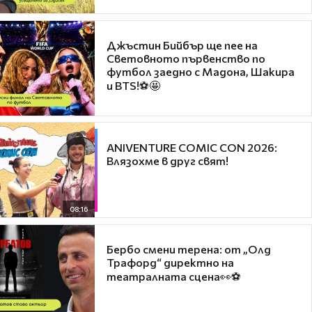
Джъстин Бийбър ще пее на
Световното първенство по
футбол заедно с Мадона, Шакира
и BTS!⚽🤩
ANIVENTURE COMIC CON 2026:
Влязохме в друг свят!
08:16
Бербо смени терена: от „Олд
Трафорд“ директно на
театралната сцена👀⚽