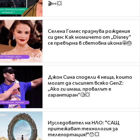
🎬👀💥
Селена Гомес празнува рождения
си ден: Как момичето от „Disney“
се превърна в световна икона🤩🎂
Джон Сина сподели 4 неща, които
могат да съсипят всяко GenZ:
„Ако ги имаш, провалът е
гарантиран“🧐💥
Изследовател на НЛО: "САЩ
притежават технология за
телепортация!"😯💥