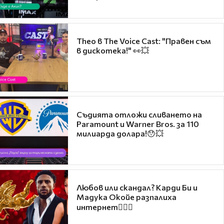
Theo в The Voice Cast: "Правен съм
в дискотека!" 👀💥
Съдията отложи сливането на
Paramount и Warner Bros. за 110
милиарда долара!😯💥
Любов или скандал? Карди Би и
Мадука Окойе разпалиха
интернет❤️‍🔥🔥