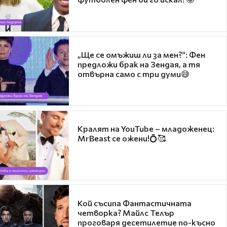
„Ще се омъжиш ли за мен?“: Фен
предложи брак на Зендая, а тя
отвърна само с три думи😅
Кралят на YouTube – младоженец:
MrBeast се ожени!💍🥰
Кой съсипа Фантастичната
четворка? Майлс Телър
проговаря десетилетие по-късно