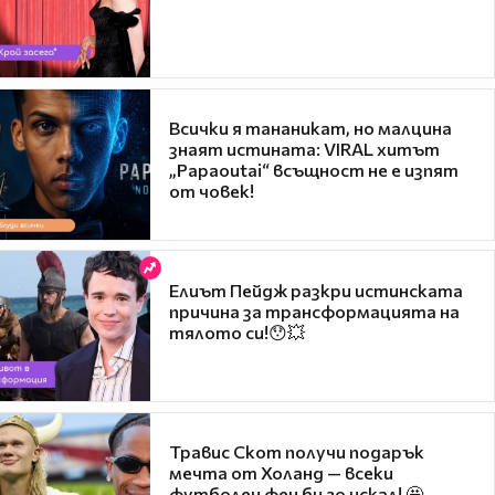
Всички я тананикат, но малцина
знаят истината: VIRAL хитът
„Papaoutai“ всъщност не е изпят
от човек!
Елиът Пейдж разкри истинската
причина за трансформацията на
тялото си!😯💥
Травис Скот получи подарък
мечта от Холанд — всеки
футболен фен би го искал! 🤩