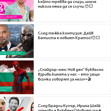
който трябва да спази, иначе
никога няма да се случи.😯💥
След тежка контузия: Дейв
Батиста е новият Кратос!😯💥
„Спайдър-мен: Нов ден“ буквално
взриви кината у нас – ето защо
всички говорят за него👀🎬
След Брадли Купър, Ирина Шейк
отново е влюбена? Новият мъж