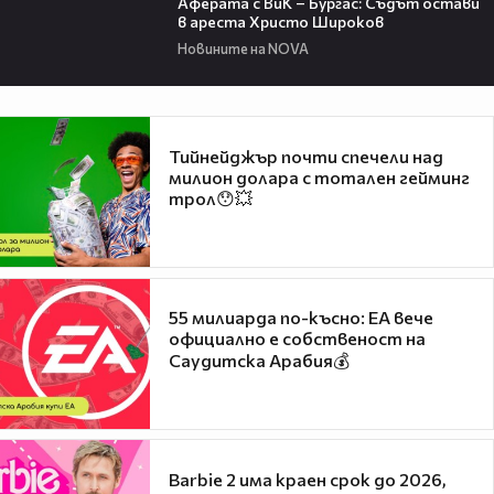
Аферата с ВиК – Бургас: Съдът остави
в ареста Христо Широков
Новините на NOVA
Тийнейджър почти спечели над
милион долара с тотален гейминг
трол😯💥
55 милиарда по-късно: EA вече
официално е собственост на
Саудитска Арабия💰
Barbie 2 има краен срок до 2026,