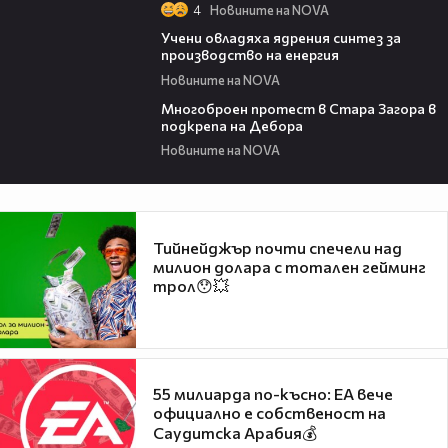
4
Новините на NOVA
00:42
Учени овладяха ядрения синтез за
производство на енергия
Новините на NOVA
03:35
Многоброен протест в Стара Загора в
подкрепа на Дебора
Новините на NOVA
Тийнейджър почти спечели над
милион долара с тотален гейминг
трол😯💥
55 милиарда по-късно: EA вече
официално е собственост на
Саудитска Арабия💰