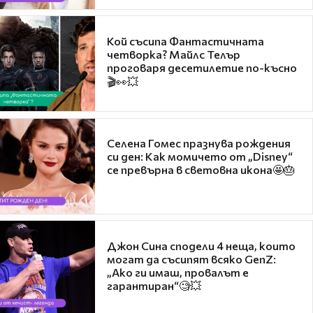
Кой съсипа Фантастичната
четворка? Майлс Телър
проговаря десетилетие по-късно
🎬👀💥
Селена Гомес празнува рождения
си ден: Как момичето от „Disney“
се превърна в световна икона🤩🎂
Джон Сина сподели 4 неща, които
могат да съсипят всяко GenZ:
„Ако ги имаш, провалът е
гарантиран“🧐💥