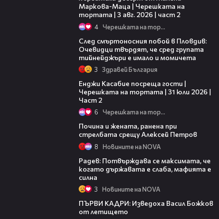
Маркова-Маца | Черешката на
тортата | 3 авг. 2026 | част 2
4
Черешката на тортата
09:32
След смъртоносния побой в Пловдив:
Очевидци твърдят, че сред групата
тийнейджъри е имало и момичета
3
Здравей България
16:45
Енджи Касабие посреща гости |
Черешката на тортата | 31 юли 2026 |
Част 2
6
Черешката на тортата
01:10
Почина и жената, ранена при
стрелбата срещу Алексей Петров
8
Новините на NOVA
04:26
Радев: Потвърждава се максимата, че
когато държавата е слаба, мафията е
силна
3
Новините на NOVA
00:11
ПЪРВИ КАДРИ: Изведоха Васил Божков
от летището