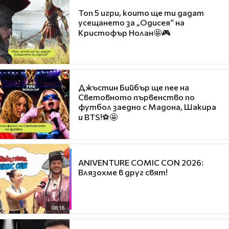
Топ 5 игри, които ще ти дадат
усещането за „Одисея“ на
Кристофър Нолан🤩🎮
Джъстин Бийбър ще пее на
Световното първенство по
футбол заедно с Мадона, Шакира
и BTS!⚽🤩
ANIVENTURE COMIC CON 2026:
Влязохме в друг свят!
08:16