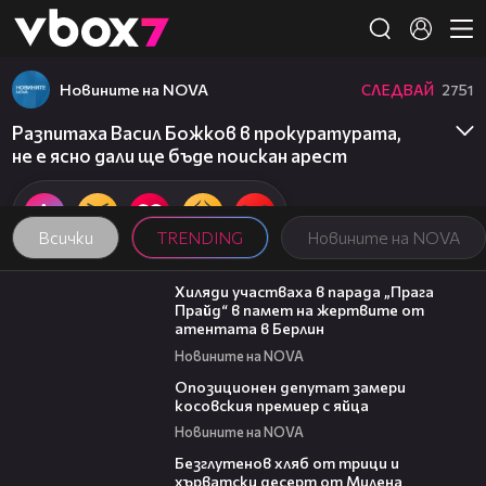
Member of
👾
Новините на NOVA
СЛЕДВАЙ
2751
Разпитаха Васил Божков в прокуратурата,
не е ясно дали ще бъде поискан арест
Всички
TRENDING
Новините на NOVA
02:23
Хиляди участваха в парада „Прага
Прайд“ в памет на жертвите от
атентата в Берлин
Новините на NOVA
00:48
Опозиционен депутат замери
косовския премиер с яйца
Новините на NOVA
15:35
Безглутенов хляб от трици и
хърватски десерт от Милена