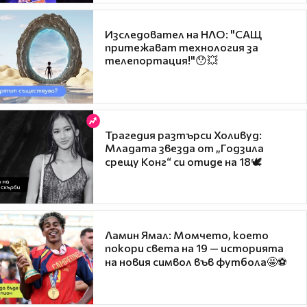
Изследовател на НЛО: "САЩ
притежават технология за
телепортация!"😯💥
Трагедия разтърси Холивуд:
Младата звезда от „Годзила
срещу Конг“ си отиде на 18🕊️
Ламин Ямал: Момчето, което
покори света на 19 — историята
на новия символ във футбола🤩⚽