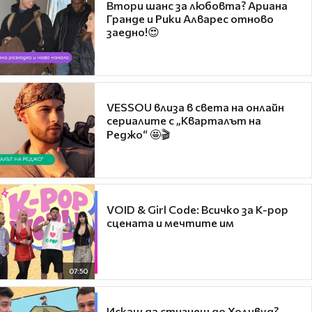
Втори шанс за любовта? Ариана
Гранде и Рики Алварес отново
заедно!😍
VESSOU влиза в света на онлайн
сериалите с „Кварталът на
Реджо“ 🤩🎬
VOID & Girl Code: Всичко за K-pop
сцената и мечтите им
07:50
Искаш да стигнеш до Холивуд?