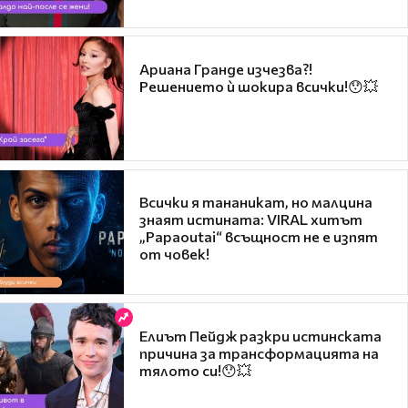
Ариана Гранде изчезва?!
Решението ѝ шокира всички!😯💥
Всички я тананикат, но малцина
знаят истината: VIRAL хитът
„Papaoutai“ всъщност не е изпят
от човек!
Елиът Пейдж разкри истинската
причина за трансформацията на
тялото си!😯💥