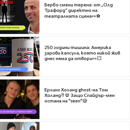
Бербо смени терена: от „Олд
Трафорд“ директно на
театралната сцена👀⚽
250 години тишина: Америка
зарови капсула, която никой жив
днес няма да отвори👀💥
Ерлинг Холанд ghost-на Том
Холанд?! 💀 Защо Спайдър-мен
остана на "seen"😅