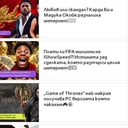
Любов или скандал? Карди Би и
Мадука Окойе разпалиха
интернет❤️‍🔥🔥
Плати ли FIFA милиони на
IShowSpeed?! Истината зад
сделката, която разтърси целия
интернет🤑💥
„Game of Thrones“ най-накрая
получава PC версията която
чакахме🎮🤩