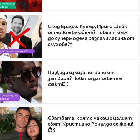
След Брадли Купър, Ирина Шейк
отново е влюбена? Новият мъж
до супермодела разпали лавина от
слухове🧐
Пи Диди излиза по-рано от
затвора? Новата дата вече е
факт!💥
Сватбата, която чакаше целият
свят! Кристиано Роналдо се жени!
💍🍾