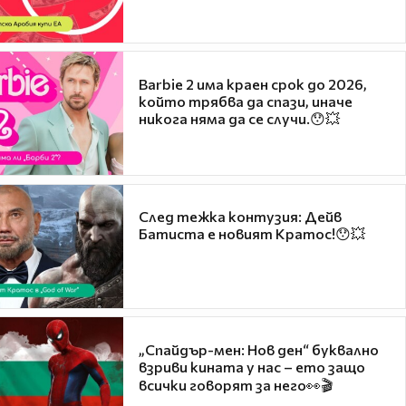
Barbie 2 има краен срок до 2026,
който трябва да спази, иначе
никога няма да се случи.😯💥
След тежка контузия: Дейв
Батиста е новият Кратос!😯💥
„Спайдър-мен: Нов ден“ буквално
взриви кината у нас – ето защо
всички говорят за него👀🎬