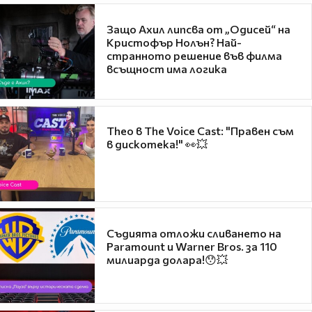
Защо Ахил липсва от „Одисей“ на
Кристофър Нолън? Най-
странното решение във филма
всъщност има логика
Theo в The Voice Cast: "Правен съм
в дискотека!" 👀💥
Съдията отложи сливането на
Paramount и Warner Bros. за 110
милиарда долара!😯💥