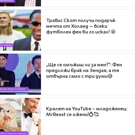
Травис Скот получи подарък
мечта от Холанд — всеки
футболен фен би го искал! 🤩
„Ще се омъжиш ли за мен?“: Фен
предложи брак на Зендая, а тя
отвърна само с три думи😅
Кралят на YouTube – младоженец:
MrBeast се ожени!💍🥰