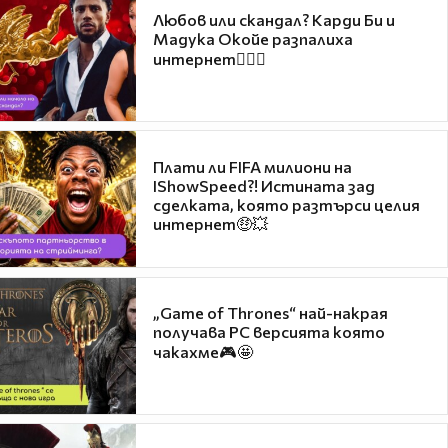
Любов или скандал? Карди Би и
Мадука Окойе разпалиха
интернет❤️‍🔥🔥
Плати ли FIFA милиони на
IShowSpeed?! Истината зад
сделката, която разтърси целия
интернет🤑💥
„Game of Thrones“ най-накрая
получава PC версията която
чакахме🎮🤩