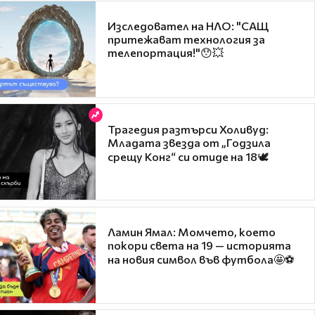
Изследовател на НЛО: "САЩ
притежават технология за
телепортация!"😯💥
Трагедия разтърси Холивуд:
Младата звезда от „Годзила
срещу Конг“ си отиде на 18🕊️
Ламин Ямал: Момчето, което
покори света на 19 — историята
на новия символ във футбола🤩⚽