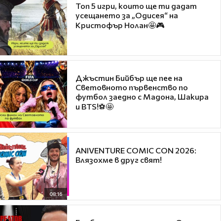
Топ 5 игри, които ще ти дадат
усещането за „Одисея“ на
Кристофър Нолан🤩🎮
Джъстин Бийбър ще пее на
Световното първенство по
футбол заедно с Мадона, Шакира
и BTS!⚽🤩
ANIVENTURE COMIC CON 2026:
Влязохме в друг свят!
08:16