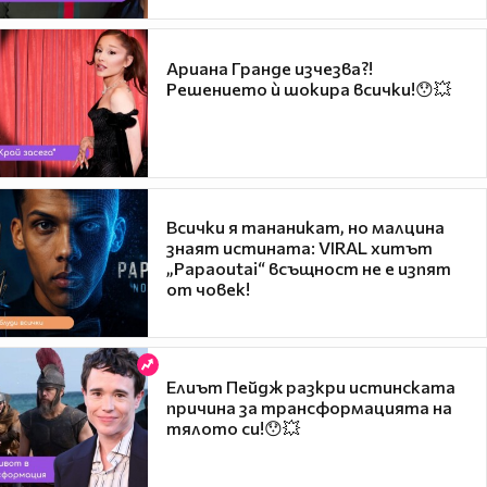
Ариана Гранде изчезва?!
Решението ѝ шокира всички!😯💥
Всички я тананикат, но малцина
знаят истината: VIRAL хитът
„Papaoutai“ всъщност не е изпят
от човек!
Елиът Пейдж разкри истинската
причина за трансформацията на
тялото си!😯💥