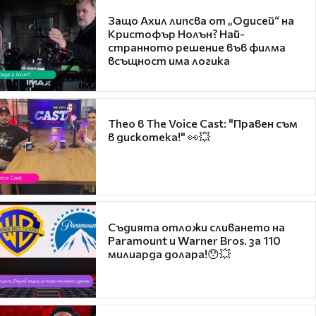
Защо Ахил липсва от „Одисей“ на
Кристофър Нолън? Най-
странното решение във филма
всъщност има логика
Theo в The Voice Cast: "Правен съм
в дискотека!" 👀💥
Съдията отложи сливането на
Paramount и Warner Bros. за 110
милиарда долара!😯💥