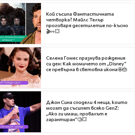
Кой съсипа Фантастичната
четворка? Майлс Телър
проговаря десетилетие по-късно
🎬👀💥
Селена Гомес празнува рождения
си ден: Как момичето от „Disney“
се превърна в световна икона🤩🎂
Джон Сина сподели 4 неща, които
могат да съсипят всяко GenZ:
„Ако ги имаш, провалът е
гарантиран“🧐💥