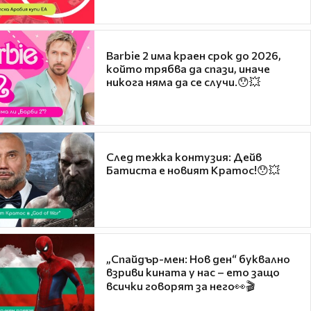
Barbie 2 има краен срок до 2026,
който трябва да спази, иначе
никога няма да се случи.😯💥
След тежка контузия: Дейв
Батиста е новият Кратос!😯💥
„Спайдър-мен: Нов ден“ буквално
взриви кината у нас – ето защо
всички говорят за него👀🎬