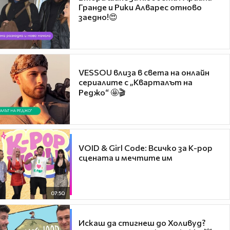
Гранде и Рики Алварес отново
заедно!😍
VESSOU влиза в света на онлайн
сериалите с „Кварталът на
Реджо“ 🤩🎬
VOID & Girl Code: Всичко за K-pop
сцената и мечтите им
07:50
Искаш да стигнеш до Холивуд?