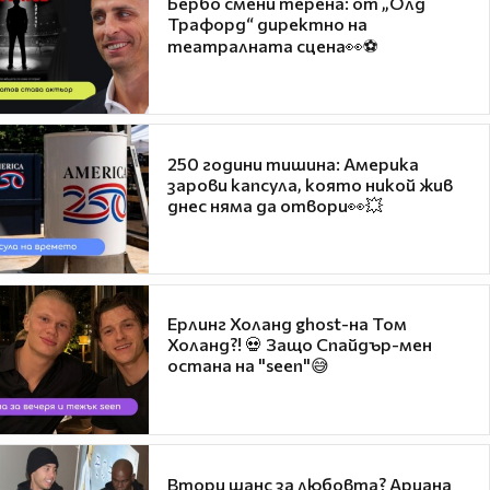
Бербо смени терена: от „Олд
Трафорд“ директно на
театралната сцена👀⚽
250 години тишина: Америка
зарови капсула, която никой жив
днес няма да отвори👀💥
Ерлинг Холанд ghost-на Том
Холанд?! 💀 Защо Спайдър-мен
остана на "seen"😅
Втори шанс за любовта? Ариана