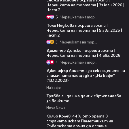
Черешката на тортата | 31 юли 2026 |
Част 2
5
Черешката на тортата
13:03
Поли Недкова посреща гости |
Черешката на тортата | 5 авг. 2026 |
част 2
3
Черешката на тортата
17:43
Димитър Донски посреща гости |
Черешката на тортата | 4 авг. 2026
4
Черешката на тортата
11:34
Дженифър Анистън за секс сцените на
снимачната площадка - „На кафе”
(13.12.2023)
На кафе
25:42
Трябва ли да има данък свръхпечалба
за банките
Nova News
17:45
Кольо Колев: 44% от хората в
страната искат Паметникът на
Съветската армия да остане