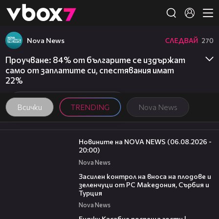
Member of
👾
Nova News
СЛЕДВАЙ
270
Проучване: 84% от българите се издържат
само от заплатите си, спестявания имат
22%
Всички
TRENDING
Nova News
23:12
Новините на NOVA NEWS (06.08.2026 -
20:00)
Nova News
01:53
Засилен контрол на вноса на плодове и
зеленчуци от РС Македония, Сърбия и
Турция
Nova News
16:45
Енджи Касабие посреща гости |