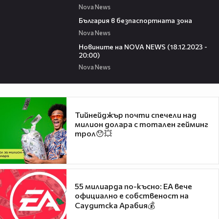
Nova News
09:40
България в безпаспортната зона
Nova News
27:31
Новините на NOVA NEWS (18.12.2023 -
20:00)
Nova News
Тийнейджър почти спечели над
милион долара с тотален гейминг
трол😯💥
55 милиарда по-късно: EA вече
официално е собственост на
Саудитска Арабия💰