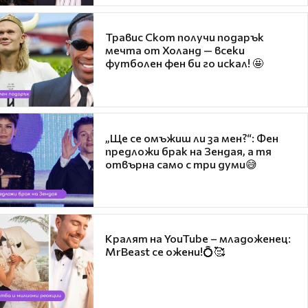
Травис Скот получи подарък
мечта от Холанд — всеки
футболен фен би го искал! 🤩
„Ще се омъжиш ли за мен?“: Фен
предложи брак на Зендая, а тя
отвърна само с три думи😅
Кралят на YouTube – младоженец:
MrBeast се ожени!💍🥰