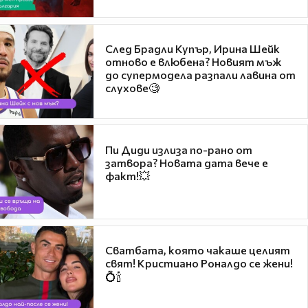
След Брадли Купър, Ирина Шейк
отново е влюбена? Новият мъж
до супермодела разпали лавина от
слухове🧐
Пи Диди излиза по-рано от
затвора? Новата дата вече е
факт!💥
Сватбата, която чакаше целият
свят! Кристиано Роналдо се жени!
💍🍾