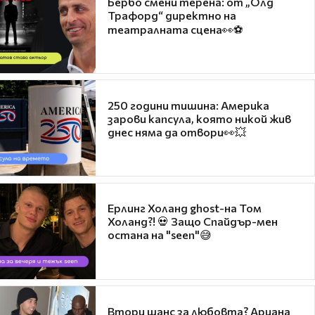
Бербо смени терена: от „Олд
Трафорд“ директно на
театралната сцена👀⚽
250 години тишина: Америка
зарови капсула, която никой жив
днес няма да отвори👀💥
Ерлинг Холанд ghost-на Том
Холанд?! 💀 Защо Спайдър-мен
остана на "seen"😅
Втори шанс за любовта? Ариана