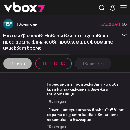
Member of
👾
Твоят ден
СЛЕДВАЙ
68
Никола Филипов: Новата власт е изправена
пред доста финансови проблеми, реформите
изискват време
Всички
TRENDING
Твоят ден
02:31
Горещините продължават, но идва
кратко захлаждане с валежи и
гръмотевици
Твоят ден
08:08
„Галъп интернешънъл болкан“: 15% от
хората не знаят каква е външната
политика на България
Твоят ден
20:17