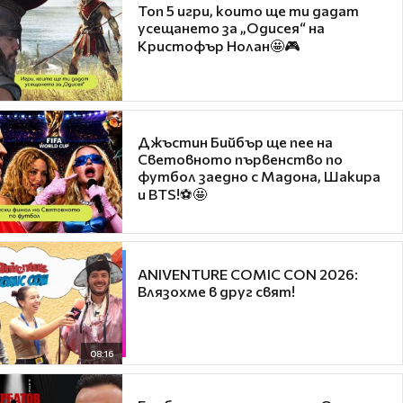
Топ 5 игри, които ще ти дадат
усещането за „Одисея“ на
Кристофър Нолан🤩🎮
Джъстин Бийбър ще пее на
Световното първенство по
футбол заедно с Мадона, Шакира
и BTS!⚽🤩
ANIVENTURE COMIC CON 2026:
Влязохме в друг свят!
08:16