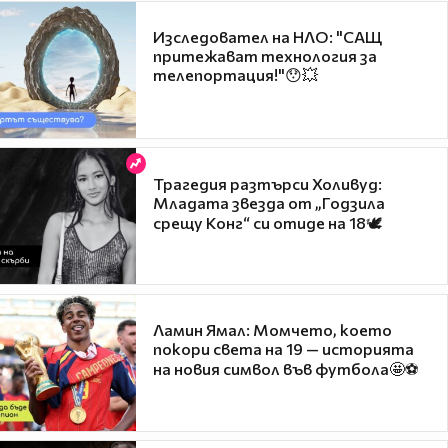
Изследовател на НЛО: "САЩ
притежават технология за
телепортация!"😯💥
Трагедия разтърси Холивуд:
Младата звезда от „Годзила
срещу Конг“ си отиде на 18🕊️
Ламин Ямал: Момчето, което
покори света на 19 — историята
на новия символ във футбола🤩⚽