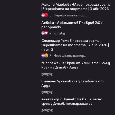
Милена Маркова-Маца посреща гости
| Черешката на тортата | 3 авг. 2026
6
Черешката на тортата
06:10
Левски - Локомотив Пловдив 2:0 /
репортаж/
2
gongbg
12:30
Станимир Гъмов посреща гости |
Черешката на тортата | 7 авг. 2026 |
част 2
7
Черешката на тортата
00:37
"Напрежение" край тъчлинията и след
края на Дунав - Арда
gongbg
03:53
Емануел Луканов след загубата от
Арда
gongbg
02:50
Александър Тунчев: Не беше лесно
срещу Дунав, постарахме се
gongbg
02:39