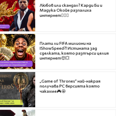
Любов или скандал? Карди Би и
Мадука Окойе разпалиха
интернет❤️‍🔥🔥
Плати ли FIFA милиони на
IShowSpeed?! Истината зад
сделката, която разтърси целия
интернет🤑💥
„Game of Thrones“ най-накрая
получава PC версията която
чакахме🎮🤩