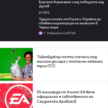
Бирсент Карагарен след победата над
Дунав
gongbg
03:02
Турция поиска от Русия и Украйна да
обявят мораториум на атаките в
Черно море
1
Новините на NOVA
Тийнейджър почти спечели над
милион долара с тотален гейминг
трол😯💥
55 милиарда по-късно: EA вече
официално е собственост на
Саудитска Арабия💰