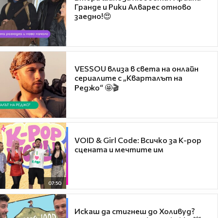
Гранде и Рики Алварес отново
заедно!😍
VESSOU влиза в света на онлайн
сериалите с „Кварталът на
Реджо“ 🤩🎬
VOID & Girl Code: Всичко за K-pop
сцената и мечтите им
07:50
Искаш да стигнеш до Холивуд?