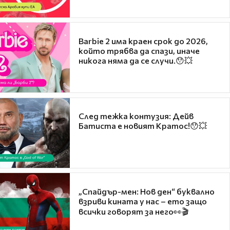
Barbie 2 има краен срок до 2026,
който трябва да спази, иначе
никога няма да се случи.😯💥
След тежка контузия: Дейв
Батиста е новият Кратос!😯💥
„Спайдър-мен: Нов ден“ буквално
взриви кината у нас – ето защо
всички говорят за него👀🎬