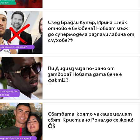
След Брадли Купър, Ирина Шейк
отново е влюбена? Новият мъж
до супермодела разпали лавина от
слухове🧐
Пи Диди излиза по-рано от
затвора? Новата дата вече е
факт!💥
Сватбата, която чакаше целият
свят! Кристиано Роналдо се жени!
💍🍾