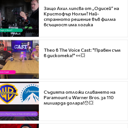
Защо Ахил липсва от „Одисей“ на
Кристофър Нолън? Най-
странното решение във филма
всъщност има логика
Theo в The Voice Cast: "Правен съм
в дискотека!" 👀💥
Съдията отложи сливането на
Paramount и Warner Bros. за 110
милиарда долара!😯💥