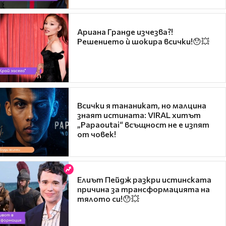
Ариана Гранде изчезва?!
Решението ѝ шокира всички!😯💥
Всички я тананикат, но малцина
знаят истината: VIRAL хитът
„Papaoutai“ всъщност не е изпят
от човек!
Елиът Пейдж разкри истинската
причина за трансформацията на
тялото си!😯💥