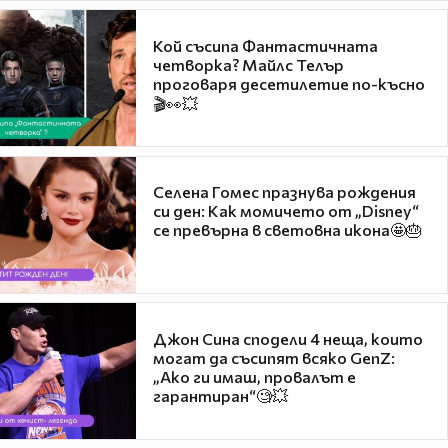
Кой съсипа Фантастичната
четворка? Майлс Телър
проговаря десетилетие по-късно
🎬👀💥
Селена Гомес празнува рождения
си ден: Как момичето от „Disney“
се превърна в световна икона🤩🎂
Джон Сина сподели 4 неща, които
могат да съсипят всяко GenZ:
„Ако ги имаш, провалът е
гарантиран“🧐💥