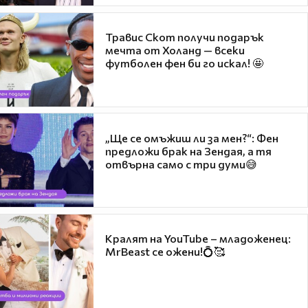
Травис Скот получи подарък
мечта от Холанд — всеки
футболен фен би го искал! 🤩
„Ще се омъжиш ли за мен?“: Фен
предложи брак на Зендая, а тя
отвърна само с три думи😅
Кралят на YouTube – младоженец:
MrBeast се ожени!💍🥰