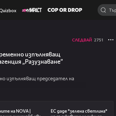
Quizbox
СЛЕДВАЙ
2751
ременно изпълняващ
генция „Разузнаване”
но изпълняващ председател на
47:06
03:04
ите на NOVA |
ЕС даде "зелена светлина"