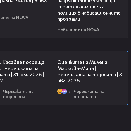
ална емисия | 6 авг.
на държавите членки да
спрат сигналите за
полиция в навигационните
ите на NOVA
програми
Новините на NOVA
16:45
14:06
и Касабие посреща
Оценките на Милена
 | Черешката на
Маркова-Маца |
та | 31 юли 2026 |
Черешката на тортата | 3
 2
авг. 2026
Черешката на
7
Черешката на
тортата
тортата