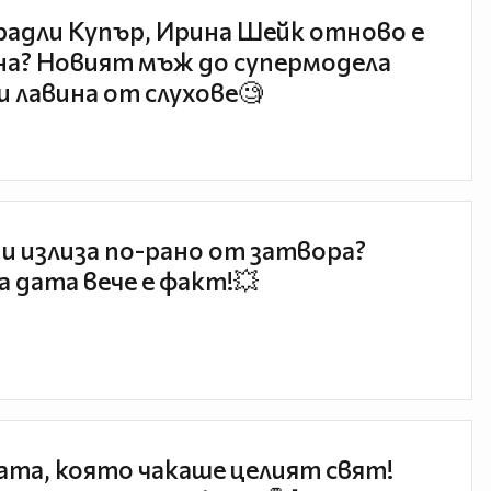
радли Купър, Ирина Шейк отново е
а? Новият мъж до супермодела
и лавина от слухове🧐
и излиза по-рано от затвора?
 дата вече е факт!💥
та, която чакаше целият свят!