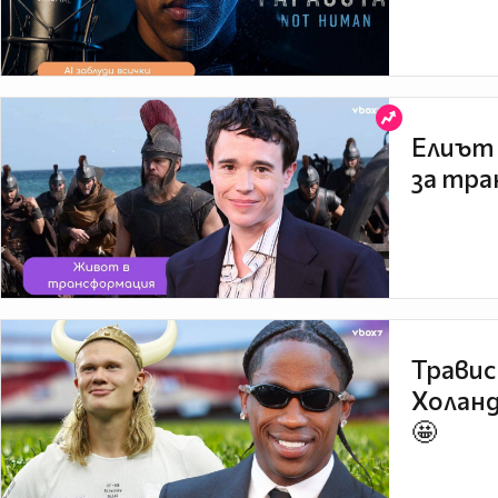
Елиът 
за тра
Травис
Холанд
🤩