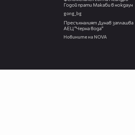
Годой прати Макаби в нокдаун
gong_bg
03:51
Пресъхналият Дунав заплашва
АЕЦ "Черна вода"
Новините на NOVA