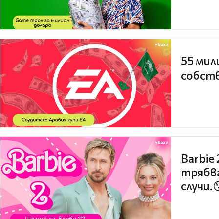
55 мил
собств
Barbie
трябва
случи.