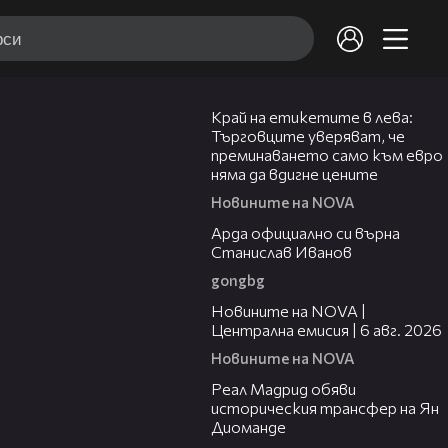
05:49
Край на етикетите в лева:
Търговците уверяват, че
преминаването само към евро
няма да вдигне цените
Новините на NOVA
00:19
Арда официално си върна
Станислав Иванов
gongbg
47:06
Новините на NOVA |
Централна емисия | 6 авг. 2026
Новините на NOVA
00:29
Реал Мадрид обяви
историческия трансфер на Ян
Диоманде