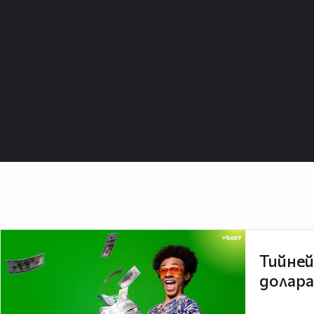
Тийней
долара