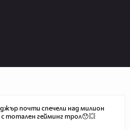
джър почти спечели над милион
 с тотален гейминг трол😯💥