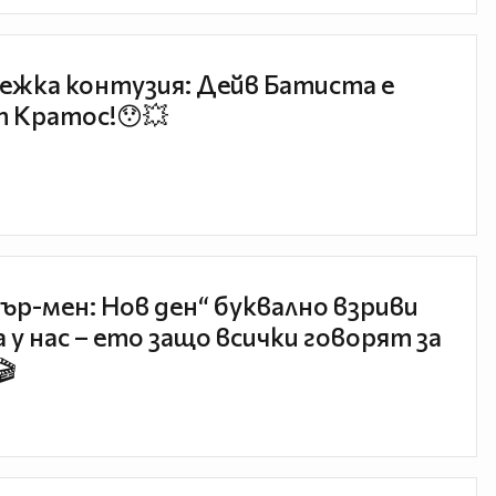
ежка контузия: Дейв Батиста е
 Кратос!😯💥
ър-мен: Нов ден“ буквално взриви
 у нас – ето защо всички говорят за
🎬