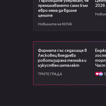
Търговците уверяват, че
Центр
преминаването само към
2026
евро няма да вдигне
Новин
цените
Новините на NOVA
00:06
Фирмата със седалище в
Ендж
Лясковец внедрява
гости
роботизирана техника и
торта
изкуствен интелект
Част
ТРИТЕ ГРАДА
5