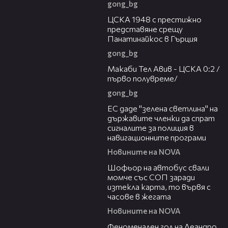
gong_bg
01:28
ЦСКА 1948 с престижно
представяне срещу
Панатинайкос в Гърция
gong_bg
04:36
Макаби Тел Авив - ЦСКА 0:2 /
първо полувреме/
gong_bg
03:04
ЕС даде "зелена светлина" на
държавите членки да спрат
сигналите за полиция в
навигационните програми
Новините на NOVA
03:35
Шофьор на автобус свали
момче със СОП заради
изтекла карта, то вървя с
часове в жегата
Новините на NOVA
01:43
Феноменален гол на Леандро