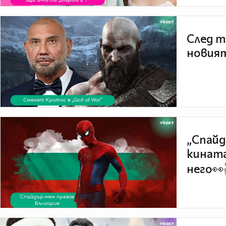
След т
новият
„Спайд
кината
него👀