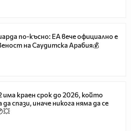
иарда по-късно: EA вече официално е
еност на Саудитска Арабия💰
 2 има краен срок до 2026, който
 да спази, иначе никога няма да се
😯💥