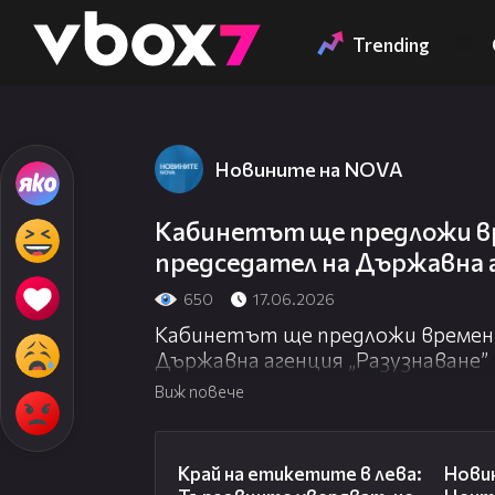
Member of
👾
Trending
Новините на NOVA
Кабинетът ще предложи в
председател на Държавна а
650
17.06.2026
Кабинетът ще предложи времен
Държавна агенция „Разузнаване”
Виж повече
05:49
Край на етикетите в лева:
Новин