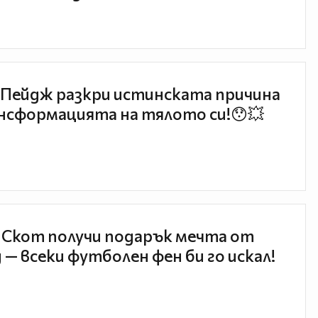
Пейдж разкри истинската причина
нсформацията на тялото си!😯💥
 Скот получи подарък мечта от
 — всеки футболен фен би го искал!