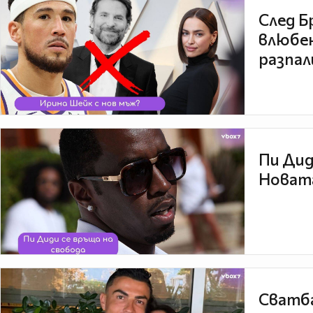
След Б
влюбен
разпал
Пи Дид
Новата
Сватба