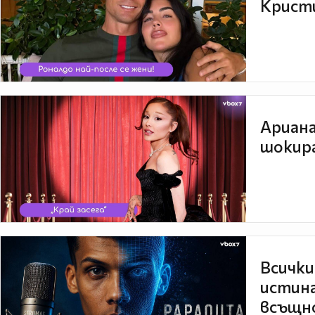
Кристи
Ариана
шокира
Всички
истина
всъщно