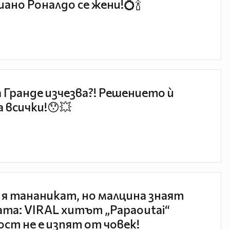
ано Роналдо се жени!💍🍾
 Гранде изчезва?! Решението ѝ
 всички!😯💥
 я тананикат, но малцина знаят
та: VIRAL хитът „Papaoutai“
ст не е изпят от човек!