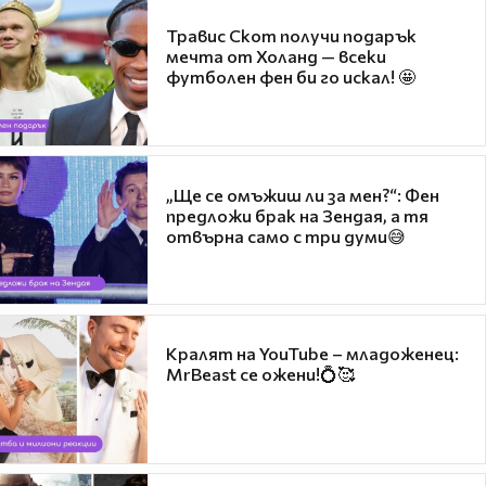
Травис Скот получи подарък
мечта от Холанд — всеки
футболен фен би го искал! 🤩
„Ще се омъжиш ли за мен?“: Фен
предложи брак на Зендая, а тя
отвърна само с три думи😅
Кралят на YouTube – младоженец:
MrBeast се ожени!💍🥰