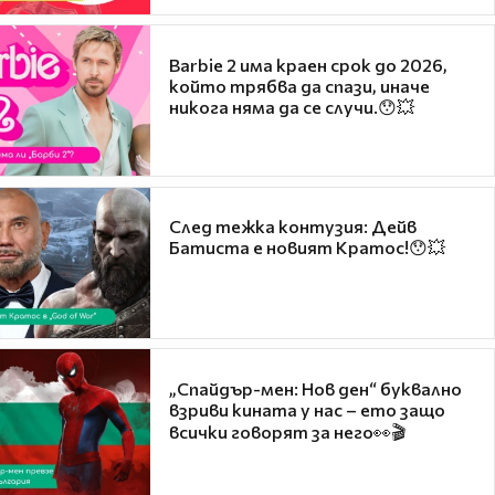
Barbie 2 има краен срок до 2026,
който трябва да спази, иначе
никога няма да се случи.😯💥
След тежка контузия: Дейв
Батиста е новият Кратос!😯💥
„Спайдър-мен: Нов ден“ буквално
взриви кината у нас – ето защо
всички говорят за него👀🎬