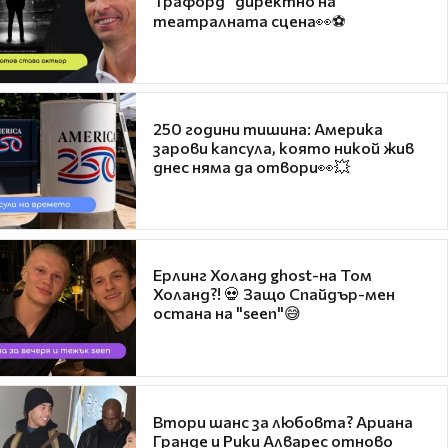
Трафорд“ директно на
театралната сцена👀⚽
250 години тишина: Америка
зарови капсула, която никой жив
днес няма да отвори👀💥
Ерлинг Холанд ghost-на Том
Холанд?! 💀 Защо Спайдър-мен
остана на "seen"😅
Втори шанс за любовта? Ариана
Гранде и Рики Алварес отново