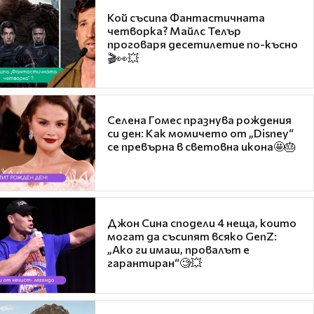
Кой съсипа Фантастичната
четворка? Майлс Телър
проговаря десетилетие по-късно
🎬👀💥
Селена Гомес празнува рождения
си ден: Как момичето от „Disney“
се превърна в световна икона🤩🎂
Джон Сина сподели 4 неща, които
могат да съсипят всяко GenZ:
„Ако ги имаш, провалът е
гарантиран“🧐💥