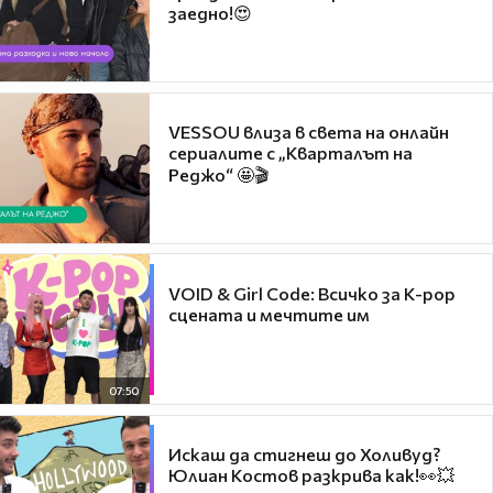
заедно!😍
VESSOU влиза в света на онлайн
сериалите с „Кварталът на
Реджо“ 🤩🎬
VOID & Girl Code: Всичко за K-pop
сцената и мечтите им
07:50
Искаш да стигнеш до Холивуд?
Юлиан Костов разкрива как!👀💥