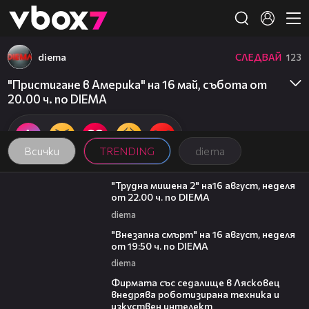
Member of
👾
diema
СЛЕДВАЙ
123
"Пристигане в Америка" на 16 май, събота от
20.00 ч. по DIEMA
Всички
TRENDING
diema
00:31
"Трудна мишена 2" на16 август, неделя
от 22.00 ч. по DIEMA
diema
00:33
"Внезапна смърт" на 16 август, неделя
от 19:50 ч. по DIEMA
diema
00:06
Фирмата със седалище в Лясковец
внедрява роботизирана техника и
изкуствен интелект