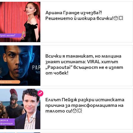
Ариана Гранде изчезва?!
Решението ѝ шокира всички!😯💥
Всички я тананикат, но малцина
знаят истината: VIRAL хитът
„Papaoutai“ всъщност не е изпят
от човек!
Елиът Пейдж разкри истинската
причина за трансформацията на
тялото си!😯💥