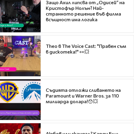
Защо Ахил липсва от „Одисей“ на
Кристофър Нолън? Най-
странното решение във филма
всъщност има логика
Theo в The Voice Cast: "Правен съм
в дискотека!" 👀💥
Съдията отложи сливането на
Paramount и Warner Bros. за 110
милиарда долара!😯💥
Любов или скандал? Карди Би и