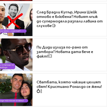
След Брадли Купър, Ирина Шейк
отново е влюбена? Новият мъж
до супермодела разпали лавина от
слухове🧐
Пи Диди излиза по-рано от
затвора? Новата дата вече е
факт!💥
Сватбата, която чакаше целият
свят! Кристиано Роналдо се жени!
💍🍾