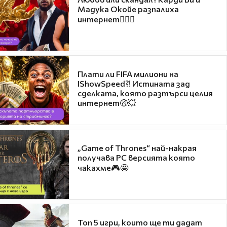
Мадука Окойе разпалиха
интернет❤️‍🔥🔥
Плати ли FIFA милиони на
IShowSpeed?! Истината зад
сделката, която разтърси целия
интернет🤑💥
„Game of Thrones“ най-накрая
получава PC версията която
чакахме🎮🤩
Топ 5 игри, които ще ти дадат