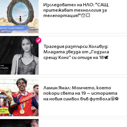
Изследовател на НЛО: "САЩ
притежават технология за
телепортация!"😯💥
Трагедия разтърси Холивуд:
Младата звезда от „Годзила
срещу Конг“ си отиде на 18🕊️
Ламин Ямал: Момчето, което
покори света на 19 — историята
на новия символ във футбола🤩⚽