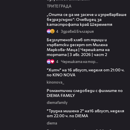
ТРИТЕ ГРАДА
06:38
„Опита се да ме засече и изпреварваше
безразсъдно“: Очевидец за
катастрофата край Шереметя
4
Здравей България
15:35
Безглутенов хляб от трици и
хърватски десерт от Милена
Маркова-Маца | Черешката на
тортата | 3 авг. 2026 | част 2
4
Черешката на тортата
00:30
"Хитч" на 16 август, неделя от 21:00 ч.
по KINO NOVA
kinonova_
00:31
Романтични следобеди с филмите по
DIEMA FAMILY
diemafamily
00:31
"Трудна мишена 2" на16 август, неделя
от 22.00 ч. по DIEMA
diema
00:36