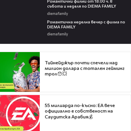
Романтични филми от 18.00 ч. в
събота и неделя по DIEMA FAMILY
diemafamily
00:21
Романтичнa неделна вечер с филма по
DIEMA FAMILY
diemafamily
Тийнейджър почти спечели над
милион долара с тотален гейминг
трол😯💥
55 милиарда по-късно: EA вече
официално е собственост на
Саудитска Арабия💰