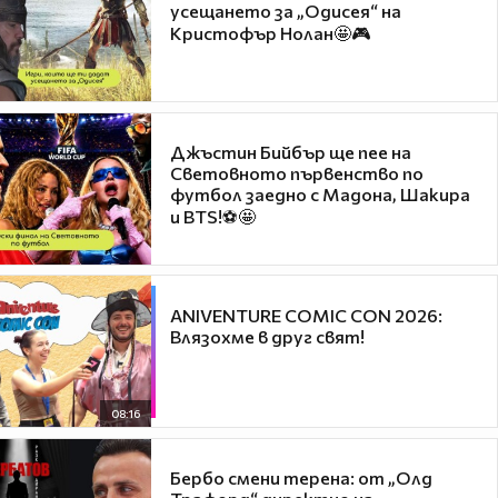
усещането за „Одисея“ на
Кристофър Нолан🤩🎮
Джъстин Бийбър ще пее на
Световното първенство по
футбол заедно с Мадона, Шакира
и BTS!⚽🤩
ANIVENTURE COMIC CON 2026:
Влязохме в друг свят!
08:16
Бербо смени терена: от „Олд