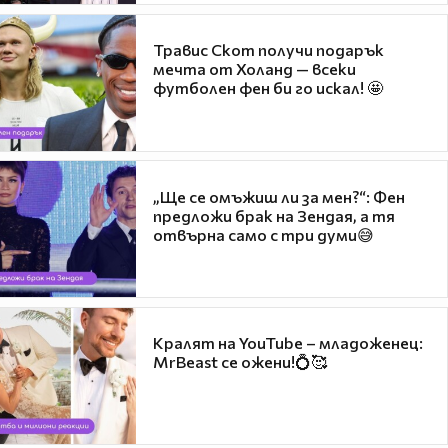
Травис Скот получи подарък
мечта от Холанд — всеки
футболен фен би го искал! 🤩
„Ще се омъжиш ли за мен?“: Фен
предложи брак на Зендая, а тя
отвърна само с три думи😅
Кралят на YouTube – младоженец:
MrBeast се ожени!💍🥰