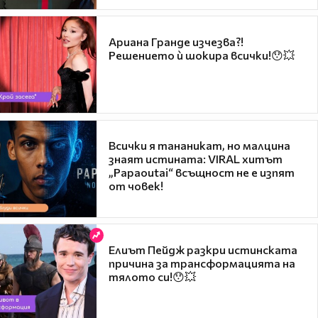
Ариана Гранде изчезва?!
Решението ѝ шокира всички!😯💥
Всички я тананикат, но малцина
знаят истината: VIRAL хитът
„Papaoutai“ всъщност не е изпят
от човек!
Елиът Пейдж разкри истинската
причина за трансформацията на
тялото си!😯💥