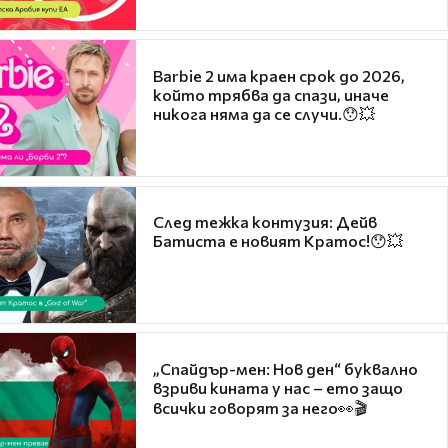
Barbie 2 има краен срок до 2026,
който трябва да спази, иначе
никога няма да се случи.😯💥
След тежка контузия: Дейв
Батиста е новият Кратос!😯💥
„Спайдър-мен: Нов ден“ буквално
взриви кината у нас – ето защо
всички говорят за него👀🎬