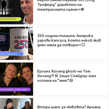
Трафорд“ директно на
театралната сцена👀⚽
250 години тишина: Америка
зарови капсула, която никой жив
днес няма да отвори👀💥
Ерлинг Холанд ghost-на Том
Холанд?! 💀 Защо Спайдър-мен
остана на "seen"😅
Втори шанс за любовта? Ариана