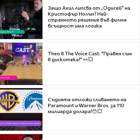
Защо Ахил липсва от „Одисей“ на
Кристофър Нолън? Най-
странното решение във филма
всъщност има логика
Theo в The Voice Cast: "Правен съм
в дискотека!" 👀💥
Съдията отложи сливането на
Paramount и Warner Bros. за 110
милиарда долара!😯💥