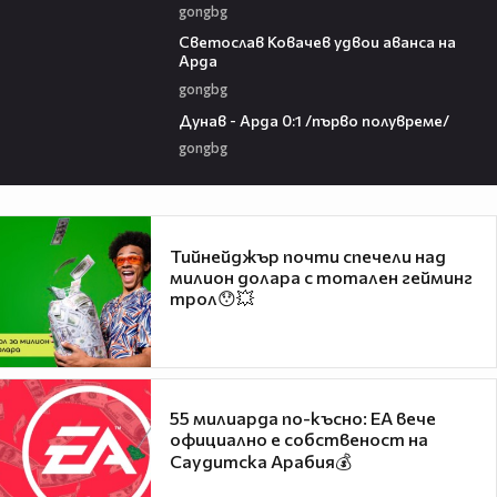
gongbg
01:07
Светослав Ковачев удвои аванса на
Арда
gongbg
03:00
Дунав - Арда 0:1 /първо полувреме/
gongbg
Тийнейджър почти спечели над
милион долара с тотален гейминг
трол😯💥
55 милиарда по-късно: EA вече
официално е собственост на
Саудитска Арабия💰