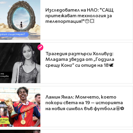
Изследовател на НЛО: "САЩ
притежават технология за
телепортация!"😯💥
Трагедия разтърси Холивуд:
Младата звезда от „Годзила
срещу Конг“ си отиде на 18🕊️
Ламин Ямал: Момчето, което
покори света на 19 — историята
на новия символ във футбола🤩⚽