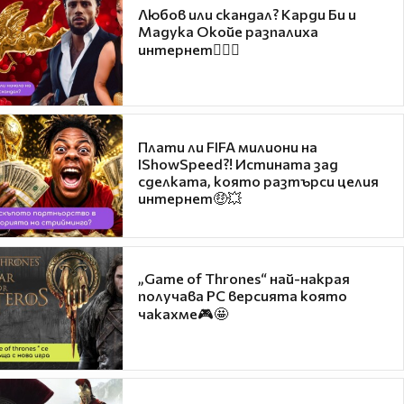
Любов или скандал? Карди Би и
Мадука Окойе разпалиха
интернет❤️‍🔥🔥
Плати ли FIFA милиони на
IShowSpeed?! Истината зад
сделката, която разтърси целия
интернет🤑💥
„Game of Thrones“ най-накрая
получава PC версията която
чакахме🎮🤩