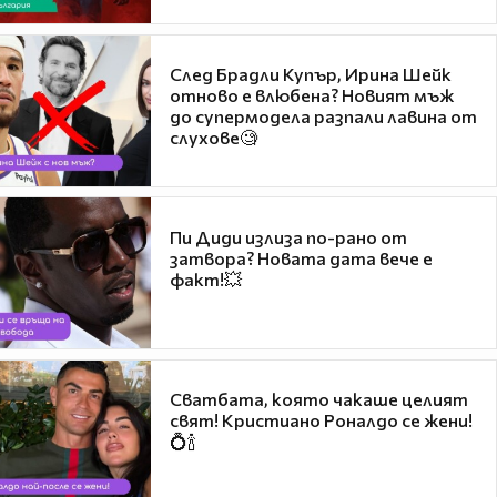
След Брадли Купър, Ирина Шейк
отново е влюбена? Новият мъж
до супермодела разпали лавина от
слухове🧐
Пи Диди излиза по-рано от
затвора? Новата дата вече е
факт!💥
Сватбата, която чакаше целият
свят! Кристиано Роналдо се жени!
💍🍾