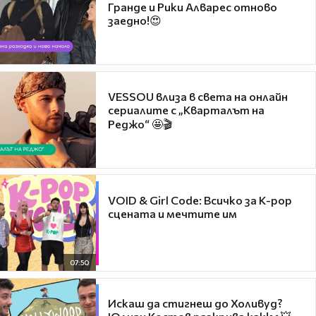
Гранде и Рики Алварес отново
заедно!😍
VESSOU влиза в света на онлайн
сериалите с „Кварталът на
Реджо“ 🤩🎬
VOID & Girl Code: Всичко за K-pop
сцената и мечтите им
07:50
Искаш да стигнеш до Холивуд?