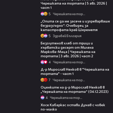
Черешката на тортата | 5 авг. 2026 |
част 1
5
Черешката на тортата
06:38
„Опита се да ме засече и изпреварваше
безразсъдно“: Очевидец за
катастрофата край Шереметя
5
Здравей България
15:35
Безглутенов хляб от трици и
хърватски десерт от Милена
Маркова-Маца | Черешката на
тортата | 3 авг. 2026 | част 2
4
Черешката на тортата
12:32
Д-р Мирослав Ненков в "Черешката на
тортата" - част 1
7
Черешката на тортата
06:37
Оценките на д-р Мирослав Ненков в
„Черешката на тортата“ (04.12.2023)
4
Черешката на тортата
00:31
Хосе Кабаркас остави Дунав с човек
по-малко