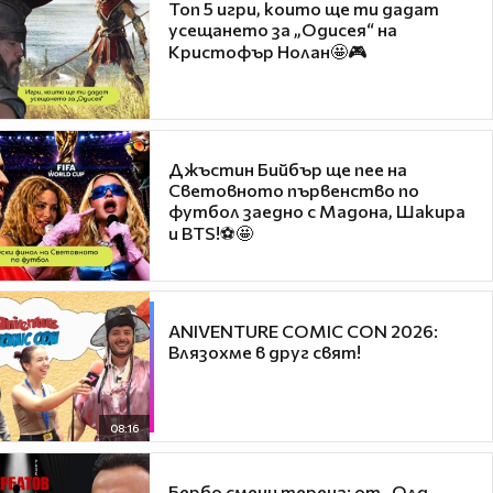
Топ 5 игри, които ще ти дадат
усещането за „Одисея“ на
Кристофър Нолан🤩🎮
Джъстин Бийбър ще пее на
Световното първенство по
футбол заедно с Мадона, Шакира
и BTS!⚽🤩
ANIVENTURE COMIC CON 2026:
Влязохме в друг свят!
08:16
Бербо смени терена: от „Олд