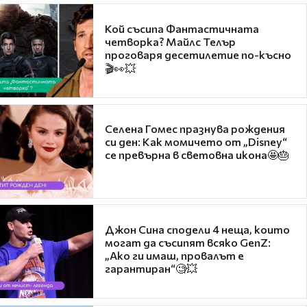
Кой съсипа Фантастичната
четворка? Майлс Телър
проговаря десетилетие по-късно
🎬👀💥
Селена Гомес празнува рождения
си ден: Как момичето от „Disney“
се превърна в световна икона🤩🎂
Джон Сина сподели 4 неща, които
могат да съсипят всяко GenZ:
„Ако ги имаш, провалът е
гарантиран“🧐💥