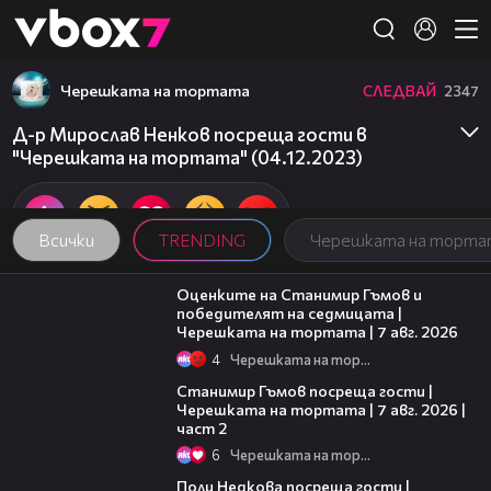
Member of
👾
Черешката на тортата
СЛЕДВАЙ
2347
Д-р Мирослав Ненков посреща гости в
"Черешката на тортата" (04.12.2023)
Всички
TRENDING
Черешката на торта
02:15
Оценките на Станимир Гъмов и
победителят на седмицата |
Черешката на тортата | 7 авг. 2026
4
Черешката на тортата
12:30
Станимир Гъмов посреща гости |
Черешката на тортата | 7 авг. 2026 |
част 2
6
Черешката на тортата
19:25
Поли Недкова посреща гости |