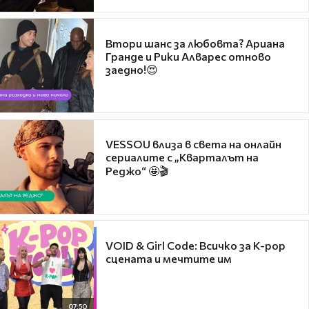
Втори шанс за любовта? Ариана
Гранде и Рики Алварес отново
заедно!😍
VESSOU влиза в света на онлайн
сериалите с „Кварталът на
Реджо“ 🤩🎬
VOID & Girl Code: Всичко за K-pop
сцената и мечтите им
07:50