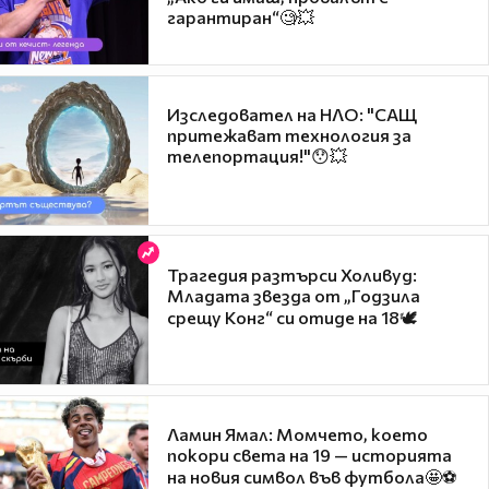
гарантиран“🧐💥
Изследовател на НЛО: "САЩ
притежават технология за
телепортация!"😯💥
Трагедия разтърси Холивуд:
Младата звезда от „Годзила
срещу Конг“ си отиде на 18🕊️
Ламин Ямал: Момчето, което
покори света на 19 — историята
на новия символ във футбола🤩⚽