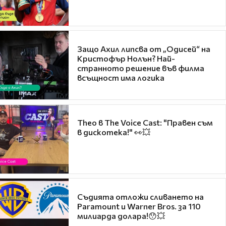
Защо Ахил липсва от „Одисей“ на
Кристофър Нолън? Най-
странното решение във филма
всъщност има логика
Theo в The Voice Cast: "Правен съм
в дискотека!" 👀💥
Съдията отложи сливането на
Paramount и Warner Bros. за 110
милиарда долара!😯💥