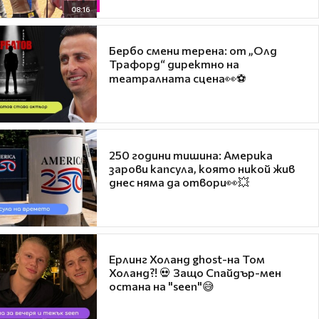
08:16
Бербо смени терена: от „Олд
Трафорд“ директно на
театралната сцена👀⚽
250 години тишина: Америка
зарови капсула, която никой жив
днес няма да отвори👀💥
Ерлинг Холанд ghost-на Том
Холанд?! 💀 Защо Спайдър-мен
остана на "seen"😅