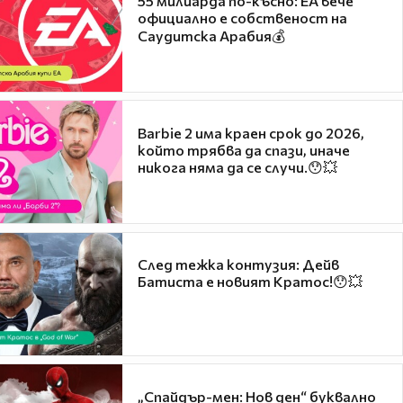
55 милиарда по-късно: EA вече
официално е собственост на
Саудитска Арабия💰
Barbie 2 има краен срок до 2026,
който трябва да спази, иначе
никога няма да се случи.😯💥
След тежка контузия: Дейв
Батиста е новият Кратос!😯💥
„Спайдър-мен: Нов ден“ буквално