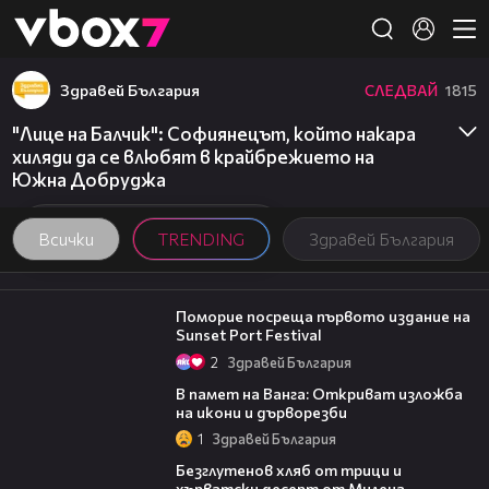
Member of
👾
Здравей България
СЛЕДВАЙ
1815
"Лице на Балчик": Софиянецът, който накара
хиляди да се влюбят в крайбрежието на
Южна Добруджа
Всички
TRENDING
Здравей България
05:54
Поморие посреща първото издание на
Sunset Port Festival
2
Здравей България
07:17
В памет на Ванга: Откриват изложба
на икони и дърворезби
1
Здравей България
15:35
Безглутенов хляб от трици и
хърватски десерт от Милена