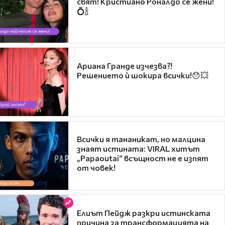
свят! Кристиано Роналдо се жени!
💍🍾
Ариана Гранде изчезва?!
Решението ѝ шокира всички!😯💥
Всички я тананикат, но малцина
знаят истината: VIRAL хитът
„Papaoutai“ всъщност не е изпят
от човек!
Елиът Пейдж разкри истинската
причина за трансформацията на