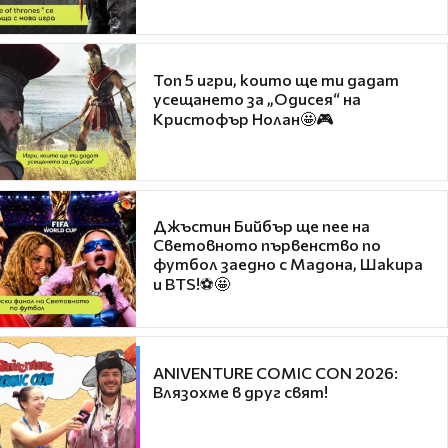
Топ 5 игри, които ще ти дадат
усещането за „Одисея“ на
Кристофър Нолан🤩🎮
Джъстин Бийбър ще пее на
Световното първенство по
футбол заедно с Мадона, Шакира
и BTS!⚽🤩
ANIVENTURE COMIC CON 2026:
Влязохме в друг свят!