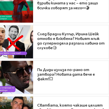
взриви кината у нас – ето защо
всички говорят за него👀🎬
След Брадли Купър, Ирина Шейк
отново е влюбена? Новият мъж
до супермодела разпали лавина от
слухове🧐
Пи Диди излиза по-рано от
затвора? Новата дата вече е
факт!💥
Сватбата, която чакаше целият