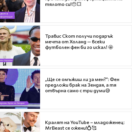
тялото си!😯💥
Травис Скот получи подарък
мечта от Холанд — всеки
футболен фен би го искал! 🤩
„Ще се омъжиш ли за мен?“: Фен
предложи брак на Зендая, а тя
отвърна само с три думи😅
Кралят на YouTube – младоженец:
MrBeast се ожени!💍🥰