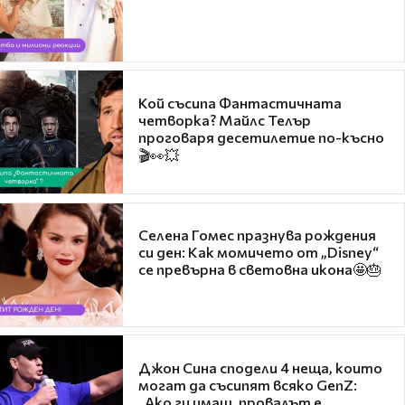
Кой съсипа Фантастичната
четворка? Майлс Телър
проговаря десетилетие по-късно
🎬👀💥
Селена Гомес празнува рождения
си ден: Как момичето от „Disney“
се превърна в световна икона🤩🎂
Джон Сина сподели 4 неща, които
могат да съсипят всяко GenZ:
„Ако ги имаш, провалът е