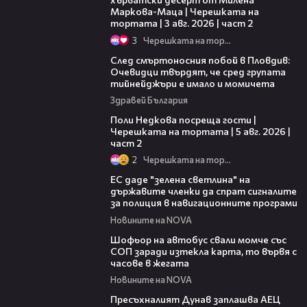
Маркова-Маца | Черешката на
тортата | 3 авг. 2026 | част 2
3
Черешката на тортата
09:32
След смъртоносния побой в Пловдив:
Очевидци твърдят, че сред групата
тийнейджъри е имало и момичета
Здравей България
13:03
Поли Недкова посреща гости |
Черешката на тортата | 5 авг. 2026 |
част 2
2
Черешката на тортата
03:04
ЕС даде "зелена светлина" на
държавите членки да спрат сигналите
за полиция в навигационните програми
Новините на NOVA
03:35
Шофьор на автобус свали момче със
СОП заради изтекла карта, то вървя с
часове в жегата
Новините на NOVA
03:51
Пресъхналият Дунав заплашва АЕЦ