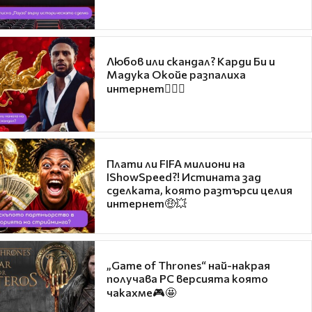
Любов или скандал? Карди Би и
Мадука Окойе разпалиха
интернет❤️‍🔥🔥
Плати ли FIFA милиони на
IShowSpeed?! Истината зад
сделката, която разтърси целия
интернет🤑💥
„Game of Thrones“ най-накрая
получава PC версията която
чакахме🎮🤩