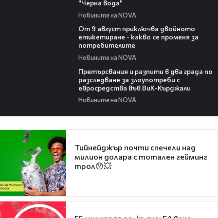
"Черна вода"
Новините на NOVA
03:32
От 9 август приключва двойното
етикетиране - какво се променя за
потребителите
Новините на NOVA
00:32
Претърсвания и разпити в два града по
разследване за злоупотреби с
евросредства във ВиК-Кърджали
Новините на NOVA
Тийнейджър почти спечели над
милион долара с тотален гейминг
трол😯💥