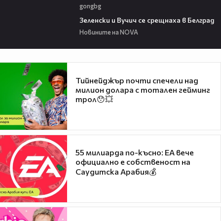
gongbg
00:53
Зеленски и Вучич се срещнаха в Белград
Новините на NOVA
Тийнейджър почти спечели над
милион долара с тотален гейминг
трол😯💥
55 милиарда по-късно: EA вече
официално е собственост на
Саудитска Арабия💰