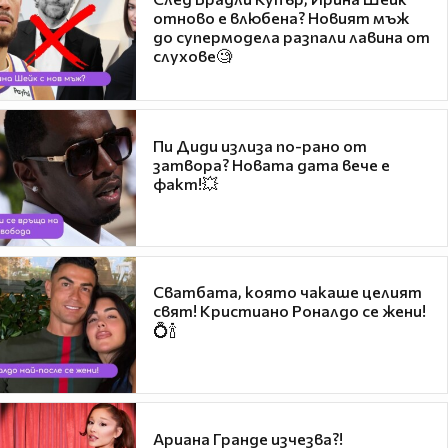
отново е влюбена? Новият мъж
до супермодела разпали лавина от
слухове🧐
Пи Диди излиза по-рано от
затвора? Новата дата вече е
факт!💥
Сватбата, която чакаше целият
свят! Кристиано Роналдо се жени!
💍🍾
Ариана Гранде изчезва?!