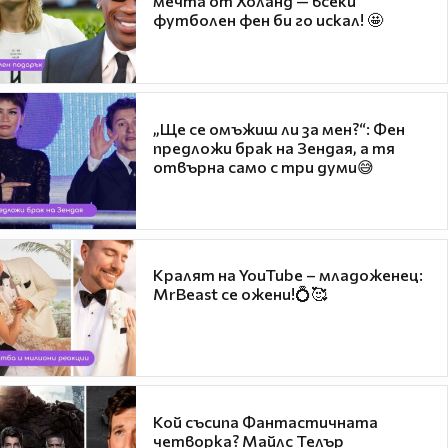
мечта от Холанд — всеки
футболен фен би го искал! 🤩
„Ще се омъжиш ли за мен?“: Фен
предложи брак на Зендая, а тя
отвърна само с три думи😅
Кралят на YouTube – младоженец:
MrBeast се ожени!💍🥰
Кой съсипа Фантастичната
четворка? Майлс Телър