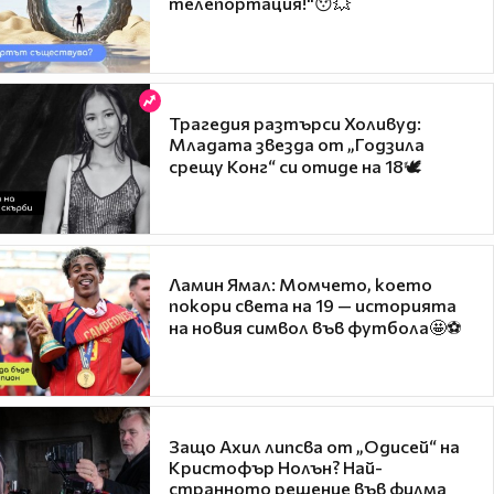
телепортация!"😯💥
Трагедия разтърси Холивуд:
Младата звезда от „Годзила
срещу Конг“ си отиде на 18🕊️
Ламин Ямал: Момчето, което
покори света на 19 — историята
на новия символ във футбола🤩⚽
Защо Ахил липсва от „Одисей“ на
Кристофър Нолън? Най-
странното решение във филма