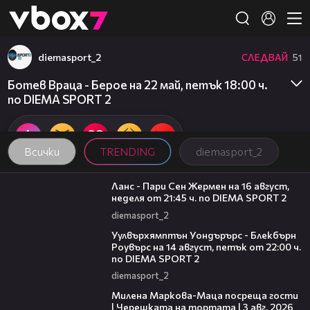
Member of
👾
diemasport_2
СЛЕДВАЙ
51
Ботев Враца - Берое на 22 май, петък 18:00 ч.
по DIEMA SPORT 2
Всички
TRENDING
diemasport_2
00:45
Ланс - Пари Сен Жермен на 16 август,
неделя от 21:45 ч. по DIEMA SPORT 2
diemasport_2
00:37
Уулвърхямптън Уондърърс - Блекбърн
Роувърс на 14 август, петък от 22:00 ч.
по DIEMA SPORT 2
diemasport_2
20:17
Милена Маркова-Маца посреща гости
| Черешката на тортата | 3 авг. 2026