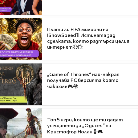
Плати ли FIFA милиони на
IShowSpeed?! Истината зад
сделката, която разтърси целия
интернет🤑💥
„Game of Thrones“ най-накрая
получава PC версията която
чакахме🎮🤩
Топ 5 игри, които ще ти дадат
усещането за „Одисея“ на
Кристофър Нолан🤩🎮