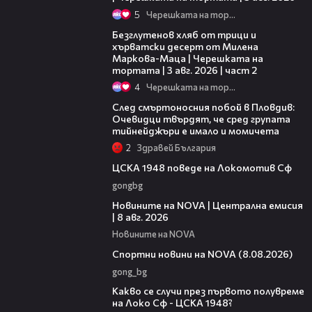
5
Черешката на тортата
15:35
Безглутенов хляб от трици и
хърватски десерт от Милена
Маркова-Маца | Черешката на
тортата | 3 авг. 2026 | част 2
4
Черешката на тортата
09:32
След смъртоносния побой в Пловдив:
Очевидци твърдят, че сред групата
тийнейджъри е имало и момичета
2
Здравей България
00:37
ЦСКА 1948 поведе на Локомотив Сф
gongbg
29:15
Новините на NOVA | Централна емисия
| 8 авг. 2026
Новините на NOVA
04:09
Спортни новини на NOVA (8.08.2026)
gong_bg
02:59
Какво се случи през първото полувреме
на Локо Сф - ЦСКА 1948?