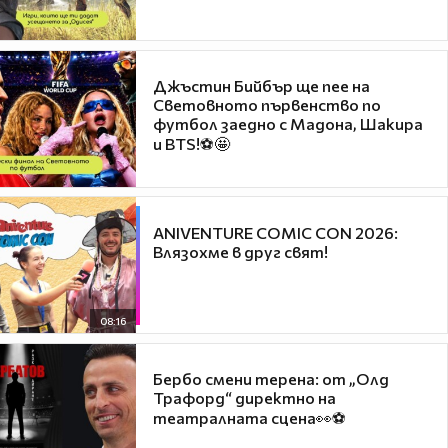
Джъстин Бийбър ще пее на
Световното първенство по
футбол заедно с Мадона, Шакира
и BTS!⚽🤩
ANIVENTURE COMIC CON 2026:
Влязохме в друг свят!
08:16
Бербо смени терена: от „Олд
Трафорд“ директно на
театралната сцена👀⚽