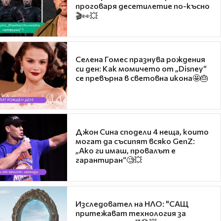
проговаря десетилетие по-късно
🎬👀💥
Селена Гомес празнува рождения
си ден: Как момичето от „Disney“
се превърна в световна икона🤩🎂
Джон Сина сподели 4 неща, които
могат да съсипят всяко GenZ:
„Ако ги имаш, провалът е
гарантиран“🧐💥
Изследовател на НЛО: "САЩ
притежават технология за