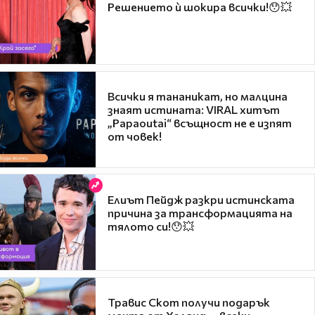
Решението ѝ шокира всички!😯💥
Всички я тананикат, но малцина
знаят истината: VIRAL хитът
„Papaoutai“ всъщност не е изпят
от човек!
Елиът Пейдж разкри истинската
причина за трансформацията на
тялото си!😯💥
Травис Скот получи подарък