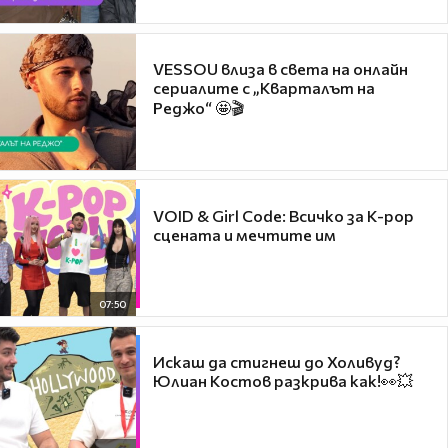
VESSOU влиза в света на онлайн
сериалите с „Кварталът на
Реджо“ 🤩🎬
VOID & Girl Code: Всичко за K-pop
сцената и мечтите им
07:50
Искаш да стигнеш до Холивуд?
Юлиан Костов разкрива как!👀💥