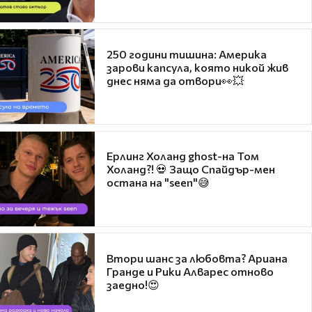
250 години тишина: Америка
зарови капсула, която никой жив
днес няма да отвори👀💥
Ерлинг Холанд ghost-на Том
Холанд?! 💀 Защо Спайдър-мен
остана на "seen"😅
Втори шанс за любовта? Ариана
Гранде и Рики Алварес отново
заедно!😍