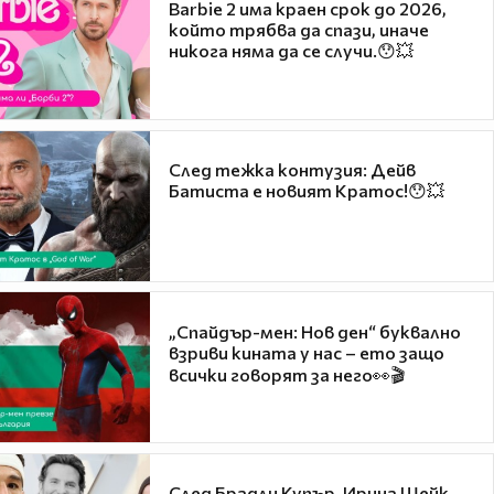
Barbie 2 има краен срок до 2026,
който трябва да спази, иначе
никога няма да се случи.😯💥
След тежка контузия: Дейв
Батиста е новият Кратос!😯💥
„Спайдър-мен: Нов ден“ буквално
взриви кината у нас – ето защо
всички говорят за него👀🎬
След Брадли Купър, Ирина Шейк