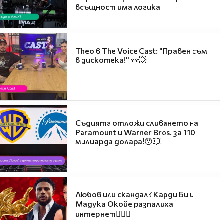
всъщност има логика
Theo в The Voice Cast: "Правен съм
в дискотека!" 👀💥
Съдията отложи сливането на
Paramount и Warner Bros. за 110
милиарда долара!😯💥
Любов или скандал? Карди Би и
Мадука Окойе разпалиха
интернет❤️‍🔥🔥